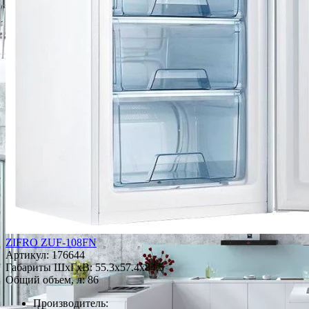
ZIFRO ZUF-108FN
Артикул:
176644
Габариты ШxГxВ: 55.3x57.4x84.5
Общий объем, л: 86
Производитель: