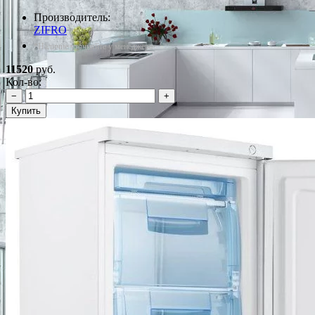
Производитель:
ZIFRO
*Наличие уточняйте у менеджера
11520
руб.
Кол-во:
−
+
Купить