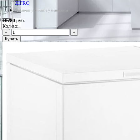
ZIFRO
*Наличие уточняйте у менеджера
10780
руб.
Кол-во:
−
+
Купить