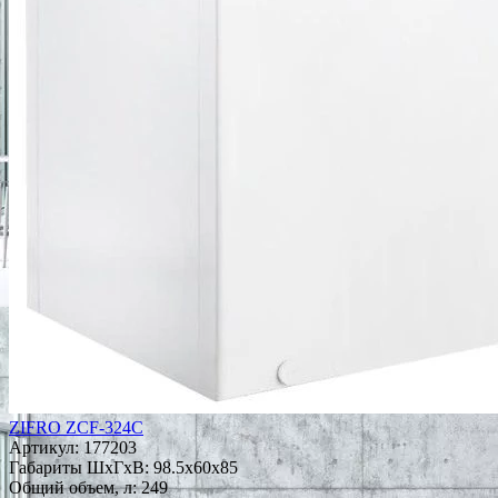
ZIFRO ZCF-324C
Артикул:
177203
Габариты ШxГxВ: 98.5x60x85
Общий объем, л: 249