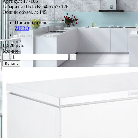
Артикул:
177166
Габариты ШxГxВ: 54.5x57x126
Общий объем, л: 145
Производитель:
ZIFRO
*Наличие уточняйте у менеджера
11520
руб.
Кол-во:
−
+
Купить