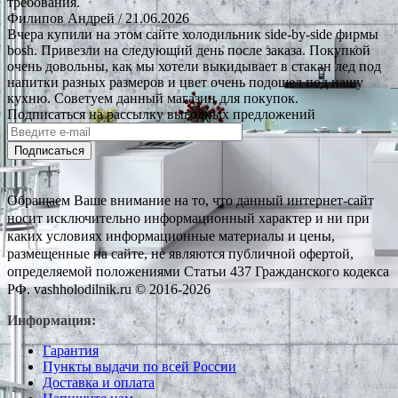
требования.
Филипов Андрей
/ 21.06.2026
Вчера купили на этом сайте холодильник side-by-side фирмы
bosh. Привезли на следующий день после заказа. Покупкой
очень довольны, как мы хотели выкидывает в стакан лед под
напитки разных размеров и цвет очень подошел под нашу
кухню. Советуем данный магазин для покупок.
Подписаться на рассылку выгодных предложений
Подписаться
Обращаем Ваше внимание на то, что данный интернет-сайт
носит исключительно информационный характер и ни при
каких условиях информационные материалы и цены,
размещенные на сайте, не являются публичной офертой,
определяемой положениями Статьи 437 Гражданского кодекса
РФ. vashholodilnik.ru © 2016-2026
Информация:
Гарантия
Пункты выдачи по всей России
Доставка и оплата