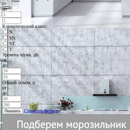
от
до
Климатический класс:
N
SN
ST
T
Уровень шума, дБ:
от
до
Общий объем, л:
от
до
Сбросить фильтр
Показать