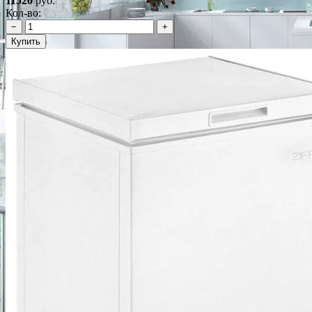
11520
руб.
Кол-во:
−
+
Купить