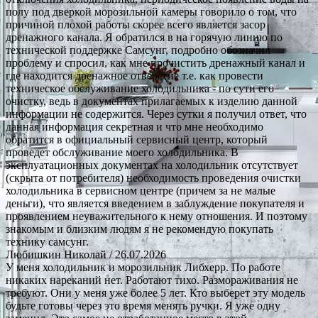
полу под дверкой морозильной камеры говорило о том, что
причиной плохой работы скорее всего является засор
дренажного канала. Я обратился в на горячую линию по
технической поддержке Самсунг, подробно обозначил
проблему и спросил, как мне прочистить дренажный канал и
где находится дренажное отверстие т.е. как провести
техническое обслуживание холодильника - по сути его
очистку, ведь в документах прилагаемых к изделию данной
информации не содержится. Через сутки я получил ответ, что
данная информация секретная и что мне необходимо
обратится в официальный сервисный центр, который
проведет обслуживание моего холодильника. В
эксплуатационных документах на холодильник отсутствует
(скрыта от потребителя) необходимость проведения очистки
холодильника в сервисном центре (причем за не малые
деньги), что является введением в заблуждение покупателя и
проявлением неуважительного к нему отношения. И поэтому
знакомым и близким людям я не рекомендую покупать
технику самсунг.
Любишкин Николай
/ 26.07.2026
У меня холодильник и морозильник Либхерр. По работе
никаких нареканий нет. Работают тихо. Размораживания не
требуют. Они у меня уже более 5 лет. Кто выберет эту модель
будьте готовы через это время менять ручки. Я уже одну