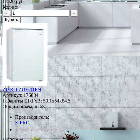
11520
руб.
Кол-во:
−
+
Купить
ZIFRO ZUF-91FN
Артикул:
176884
Габариты ШxГxВ: 50.1x54x84.5
Общий объем, л: 68
Производитель:
ZIFRO
*Наличие уточняйте у менеджера