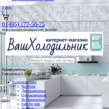
0
руб.
0
8 (495) 177-56-75
Консультация специалистов. Звоните!
Обратный звонок
Время работы:
Ежедневно с 9:00 до 21:00
Холодильники
No Frost
Двухкамерные
Однокамерные
Встраиваемые
Side by side
Черные