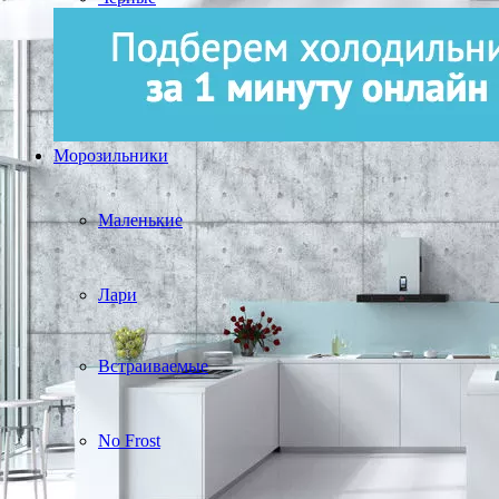
Морозильники
Маленькие
Лари
Встраиваемые
No Frost