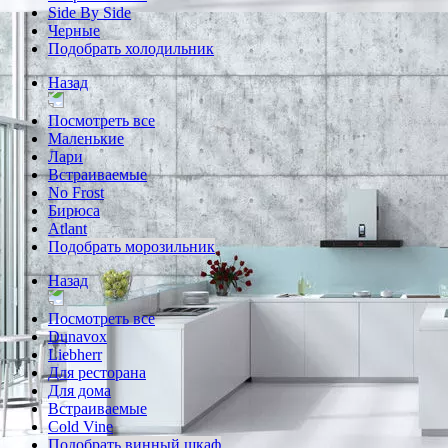
Side By Side
Черные
Подобрать холодильник
Назад
Посмотреть все
Маленькие
Лари
Встраиваемые
No Frost
Бирюса
Atlant
Подобрать морозильник
Назад
Посмотреть все
Dunavox
Liebherr
Для ресторана
Для дома
Встраиваемые
Cold Vine
Подобрать винный шкаф