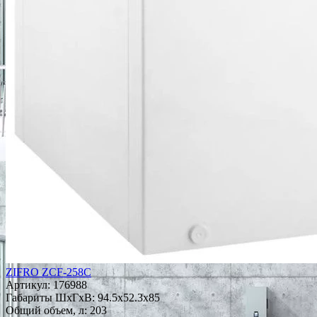
ZIFRO ZCF-258C
Артикул:
176988
Габариты ШxГxВ: 94.5x52.3x85
Общий объем, л: 203