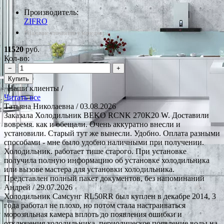
Производитель:
ZIFRO
*Наличие уточняйте у менеджера
11520
руб.
Кол-во:
−
+
Купить
Наши клиенты /
Читать все
Татьяна Николаевна
/ 03.08.2026
Заказала Холодильник BEKO RCNK 270K20 W. Доставили
вовремя. как и обещали. Очень аккуратно внесли и
установили. Старый тут же вынесли. Удобно. Оплата разными
способами - мне было удобно наличными при получении.
Холодильник. работает тише старого. При установке
получила полную информацию об установке холодильника
или вызове мастера для установки холодильника.
Представлен полный пакет документов, без напоминаний
Андрей
/ 29.07.2026
Холодильник Самсунг RL50RR был куплен в декабре 2014, 3
года работал не плохо, но потом стала настраиваться
морозильная камера вплоть до появления ошибки и
отключения холодильника, периодическое появление воды на