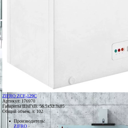
ZIFRO ZCF-129C
Артикул:
176970
Габариты ШxГxВ: 56.5x52.3x85
Общий объем, л: 102
Производитель:
ZIFRO