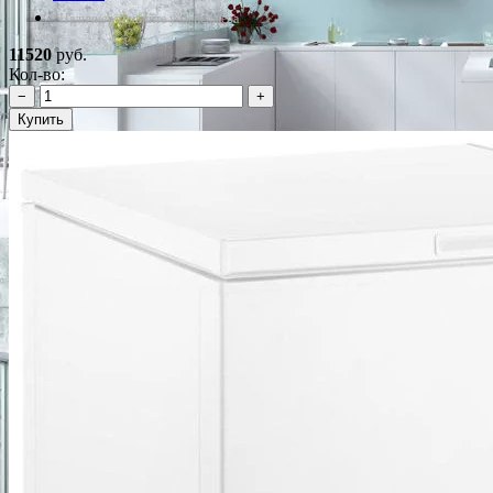
*Наличие уточняйте у менеджера
11520
руб.
Кол-во:
−
+
Купить