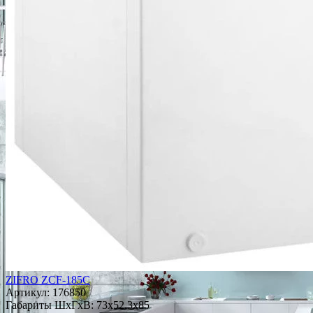
ZIFRO ZCF-185C
Артикул:
176850
Габариты ШxГxВ: 73x52.3x85