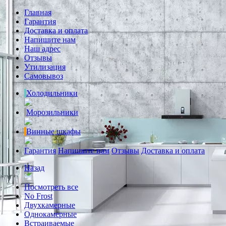
Главная
Гарантия
Доставка и оплата
Напишите нам
Наш адрес
Отзывы
Утилизация
Самовывоз
Холодильники
Морозильники
Винные шкафы
Гарантия
Напишите нам
Отзывы
Доставка и оплата
Назад
Посмотреть все
No Frost
Двухкамерные
Однокамерные
Встраиваемые