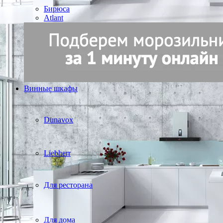
Бирюса
Atlant
Винные шкафы
Dunavox
Liebherr
Для ресторана
Для дома