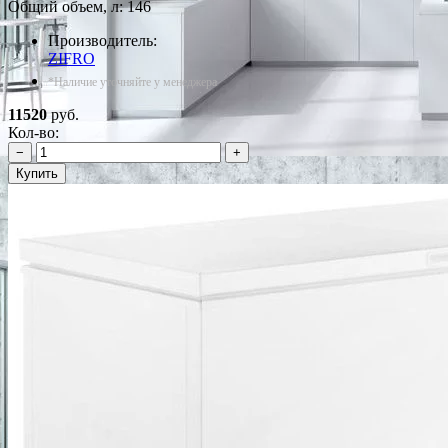
Общий объем, л: 146
Производитель:
ZIFRO
*Наличие уточняйте у менеджера
11520
руб.
Кол-во:
−
+
Купить