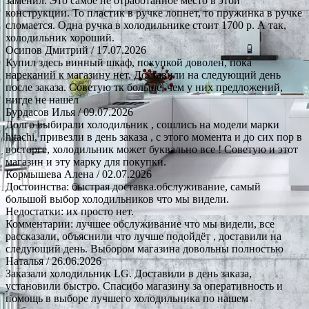
заменил. Это самое не отработанное место в этой
конструкции. То пластик в ручке лопнет, то пружинка в ручке
сломается. Одна ручка в холодильнике стоит 1700 р. А так,
холодильник хороший.
Осипов Дмитрий
/ 17.07.2026
Купил здесь винный шкаф, покупкой доволен, пока
нареканий к магазину нет. Доставили на следующий день
после заказа. Советую тк больше, чем у них предложений,
нигде не нашёл
Бурдасов Илья
/ 09.07.2026
Долго выбирали холодильник , сошлись на модели марки
hitachi, привезли в день заказа , с этого момента и до сих пор в
восторге, холодильник может буквально все ! Советую и этот
магазин и эту марку для покупки.
Кормышева Алена
/ 02.07.2026
Достоинства: быстрая доставка.обслуживание, самый
большой выбор холодильников что мы видели.
Недостатки: их просто нет.
Комментарии: лучшее обслуживание что мы видели, все
рассказали, объяснили что лучше подойдёт , доставили на
следующий день. Выбором магазина довольны полностью
Наталья
/ 26.06.2026
Заказали холодильник LG. Доставили в день заказа,
установили быстро. Спасибо магазину за оперативность и
помощь в выборе лучшего холодильника по нашем