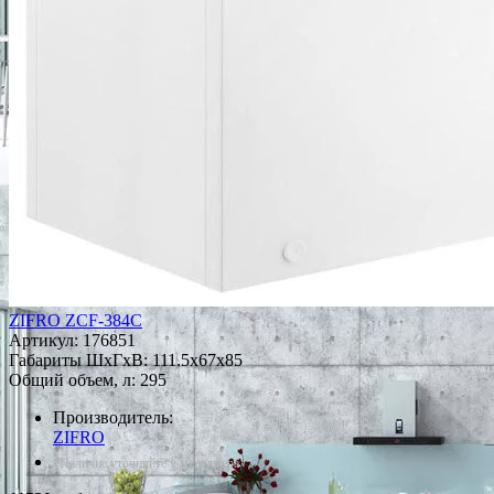
ZIFRO ZCF-384C
Артикул:
176851
Габариты ШxГxВ: 111.5x67x85
Общий объем, л: 295
Производитель:
ZIFRO
*Наличие уточняйте у менеджера