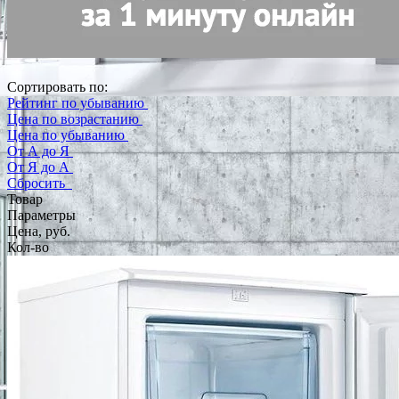
Сортировать по:
Рейтинг по убыванию
Цена по возрастанию
Цена по убыванию
От А до Я
От Я до А
Сбросить
Товар
Параметры
Цена, руб.
Кол-во