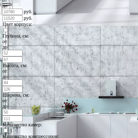
от
до
руб.
руб.
Цвет корпуса:
Глубина, см:
от
до
Высота, см:
от
до
Ширина, см:
от
до
Количество камер:
1
Количество компрессоров: