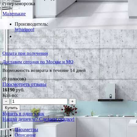
суперзаморозка
Маленькие
Производитель:
Whirlpool
*Наличие уточняйте у менеджера
Оплата при получении
Доставим сегодня по Москве и МО
Возможность возврата в течение 14 дней
(0 голосов)
Просмотреть отзывы
16190
руб.
Кол-во:
−
+
Купить
Купить в один клик
Нашли дешевле? Сделаем скидку!
Параметры
Описание