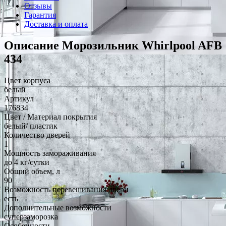
Отзывы
Гарантия
Доставка и оплата
Описание Морозильник Whirlpool AFB
434
Цвет корпуса
белый
Артикул
176834
Цвет / Материал покрытия
белый/ пластик
Количество дверей
1
Мощность замораживания
до 4 кг/cутки
Общий объем, л
90
Возможность перевешивания двери
есть
Дополнительные возможности
суперзаморозка
Особенности