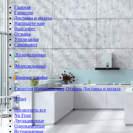
Главная
Гарантия
Доставка и оплата
Напишите нам
Наш адрес
Отзывы
Утилизация
Самовывоз
Холодильники
Морозильники
Винные шкафы
Гарантия
Напишите нам
Отзывы
Доставка и оплата
Назад
Посмотреть все
No Frost
Двухкамерные
Однокамерные
Встраиваемые