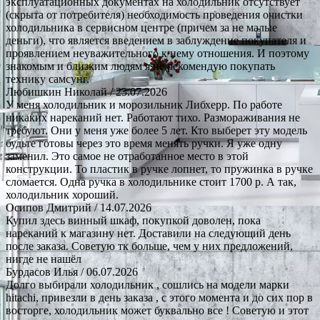
эксплуатационных документах на холодильник отсутствует
(скрыта от потребителя) необходимость проведения очистки
холодильника в сервисном центре (причем за не малые
деньги), что является введением в заблуждение покупателя и
проявлением неуважительного к нему отношения. И поэтому
знакомым и близким людям я не рекомендую покупать
технику самсунг.
Любишкин Николай
/ 23.07.2026
У меня холодильник и морозильник Либхерр. По работе
никаких нареканий нет. Работают тихо. Размораживания не
требуют. Они у меня уже более 5 лет. Кто выберет эту модель
будьте готовы через это время менять ручки. Я уже одну
заменил. Это самое не отработанное место в этой
конструкции. То пластик в ручке лопнет, то пружинка в ручке
сломается. Одна ручка в холодильнике стоит 1700 р. А так,
холодильник хороший.
Осипов Дмитрий
/ 14.07.2026
Купил здесь винный шкаф, покупкой доволен, пока
нареканий к магазину нет. Доставили на следующий день
после заказа. Советую тк больше, чем у них предложений,
нигде не нашёл
Бурдасов Илья
/ 06.07.2026
Долго выбирали холодильник , сошлись на модели марки
hitachi, привезли в день заказа , с этого момента и до сих пор в
восторге, холодильник может буквально все ! Советую и этот