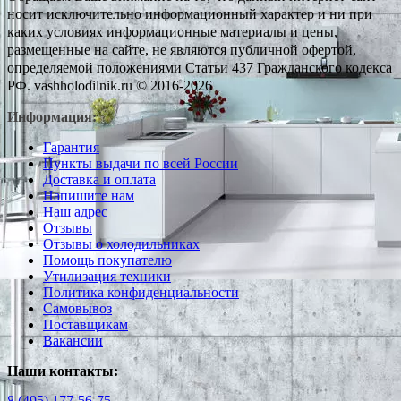
носит исключительно информационный характер и ни при
каких условиях информационные материалы и цены,
размещенные на сайте, не являются публичной офертой,
определяемой положениями Статьи 437 Гражданского кодекса
РФ. vashholodilnik.ru © 2016-2026
Информация:
Гарантия
Пункты выдачи по всей России
Доставка и оплата
Напишите нам
Наш адрес
Отзывы
Отзывы о холодильниках
Помощь покупателю
Утилизация техники
Политика конфиденциальности
Самовывоз
Поставщикам
Вакансии
Наши контакты:
8 (495) 177-56-75