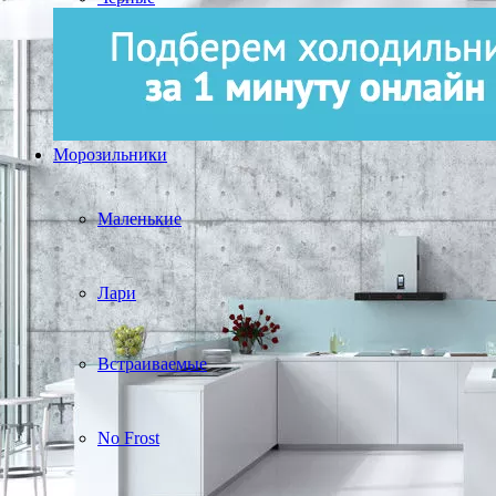
Морозильники
Маленькие
Лари
Встраиваемые
No Frost