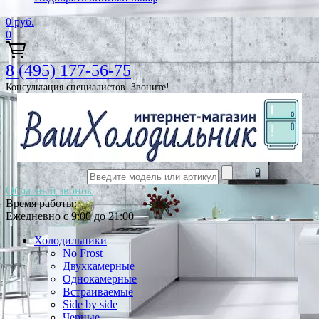
0
руб.
0
8 (495) 177-56-75
Консультация специалистов. Звоните!
Обратный звонок
Время работы:
Ежедневно с 9:00 до 21:00
Холодильники
No Frost
Двухкамерные
Однокамерные
Встраиваемые
Side by side
Черные