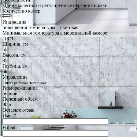
задние колесики и регулируемые передние ножки
Количество камер
1
Индикация
повышения температуры – световая
Минимальная температура в морозильной камере
-18 °C
Ширина, см
55
Высота, см
85
Глубина, см
60
Управление
электромеханическое
Размораживание
ручное
Полезный объем
90 л
Оставьте отзыв
Имя:
*
E-mail: