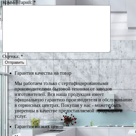
Комментарий:
*
Оценка:
*
Гарантия качества на товар
Мы работаем только с сертифицированными
производителями бытовой техники от заводов
изготовителей. Вся наша продукция имеет
официальную гарантию производителя и обслуживание
в сервисных центрах. Покупая у нас - можете быть
уверенны в качестве предоставляемой продукции и
услуг.
Гарантия низких цен