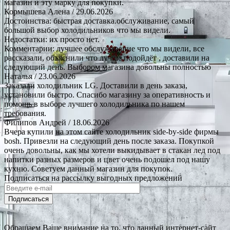
магазин и эту марку для покупки.
Кормышева Алена
/ 29.06.2026
Достоинства: быстрая доставка.обслуживание, самый
большой выбор холодильников что мы видели.
Недостатки: их просто нет.
Комментарии: лучшее обслуживание что мы видели, все
рассказали, объяснили что лучше подойдёт , доставили на
следующий день. Выбором магазина довольны полностью
Наталья
/ 23.06.2026
Заказали холодильник LG. Доставили в день заказа,
установили быстро. Спасибо магазину за оперативность и
помощь в выборе лучшего холодильника по нашем
требования.
Филипов Андрей
/ 18.06.2026
Вчера купили на этом сайте холодильник side-by-side фирмы
bosh. Привезли на следующий день после заказа. Покупкой
очень довольны, как мы хотели выкидывает в стакан лед под
напитки разных размеров и цвет очень подошел под нашу
кухню. Советуем данный магазин для покупок.
Подписаться на рассылку выгодных предложений
Подписаться
Обращаем Ваше внимание на то, что данный интернет-сайт