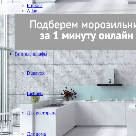
Бирюса
Atlant
Винные шкафы
Dunavox
Liebherr
Для ресторана
Для дома