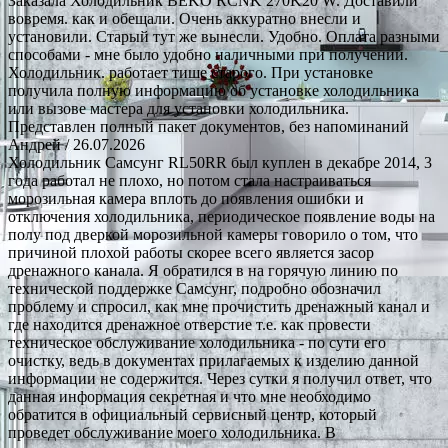
Заказала Холодильник BEKO RCNK 270K20 W. Доставили
вовремя. как и обещали. Очень аккуратно внесли и
установили. Старый тут же вынесли. Удобно. Оплата разными
способами - мне было удобно наличными при получении.
Холодильник. работает тише старого. При установке
получила полную информацию об установке холодильника
или вызове мастера для установки холодильника.
Представлен полный пакет документов, без напоминаний
Андрей
/ 26.07.2026
Холодильник Самсунг RL50RR был куплен в декабре 2014, 3
года работал не плохо, но потом стала настраиваться
морозильная камера вплоть до появления ошибки и
отключения холодильника, периодическое появление воды на
полу под дверкой морозильной камеры говорило о том, что
причиной плохой работы скорее всего является засор
дренажного канала. Я обратился в на горячую линию по
технической поддержке Самсунг, подробно обозначил
проблему и спросил, как мне прочистить дренажный канал и
где находится дренажное отверстие т.е. как провести
техническое обслуживание холодильника - по сути его
очистку, ведь в документах прилагаемых к изделию данной
информации не содержится. Через сутки я получил ответ, что
данная информация секретная и что мне необходимо
обратится в официальный сервисный центр, который
проведет обслуживание моего холодильника. В