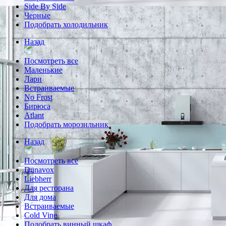
Side By Side
Черные
Подобрать холодильник
Назад
Посмотреть все
Маленькие
Лари
Встраиваемые
No Frost
Бирюса
Atlant
Подобрать морозильник
Назад
Посмотреть все
Dunavox
Liebherr
Для ресторана
Для дома
Встраиваемые
Cold Vine
Подобрать винный шкаф