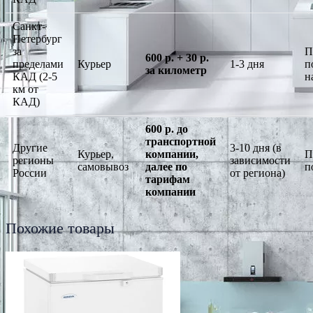
Санкт-
Петербург
за
П
600 р. + 30 р.
пределами
Курьер
1-3 дня
п
за километр
КАД (2-5
н
км от
КАД)
600 р. до
транспортной
Другие
3-10 дня (в
Курьер,
компании,
П
регионы
зависимости
самовывоз
далее по
п
России
от региона)
тарифам
компании
Похожие товары