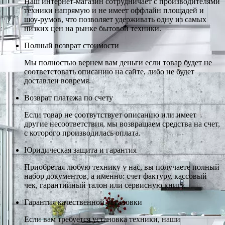
Наш интернет-магазин сотрудничает с производителями
техники напрямую и не имеет оффлайн площадей и
шоу-румов, что позволяет удерживать одну из самых
низких цен на рынке бытовой техники.
Полный возврат стоимости
Мы полностью вернем вам деньги если товар будет не
соответстовать описанию на сайте, либо не будет
доставлен вовремя.
Возврат платежа по счету
Если товар не соотвутствует описанию или имеет
другие несоответствия, мы возвращаем средства на счет,
с которого производилась оплата.
Юридическая защита и гарантия
Приобретая любую технику у нас, вы получаете полный
набор документов, а именно: счет фактуру, кассовый
чек, гарантийный талон или сервисную книгу.
Гарантия качественной установки
Если вам требуется установка техники, наши