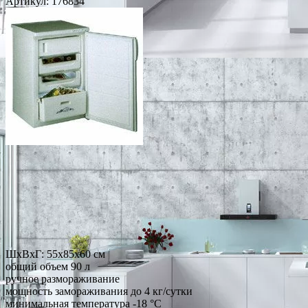
Артикул:
176834
ШхВхГ: 55х85х60 см
общий объем 90 л
ручное размораживание
мощность замораживания до 4 кг/сутки
минимальная температура -18 °С