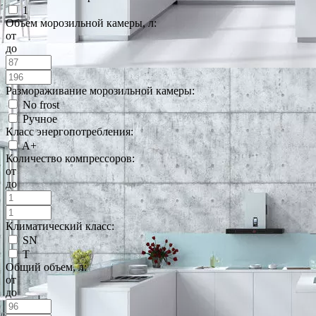
1
Объем морозильной камеры, л:
от
до
Размораживание морозильной камеры:
No frost
Ручное
Класс энергопотребления:
A+
Количество компрессоров:
от
до
Климатический класс:
SN
T
Общий объем, л:
от
до