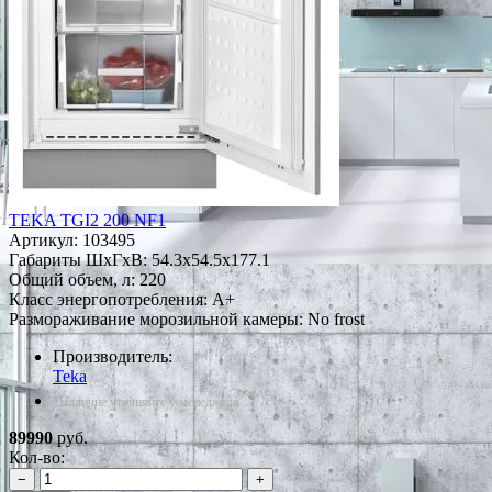
TEKA TGI2 200 NF1
Артикул:
103495
Габариты ШxГxВ: 54.3x54.5x177.1
Общий объем, л: 220
Класс энергопотребления: A+
Размораживание морозильной камеры: No frost
Производитель:
Teka
*Наличие уточняйте у менеджера
89990
руб.
Кол-во:
−
+