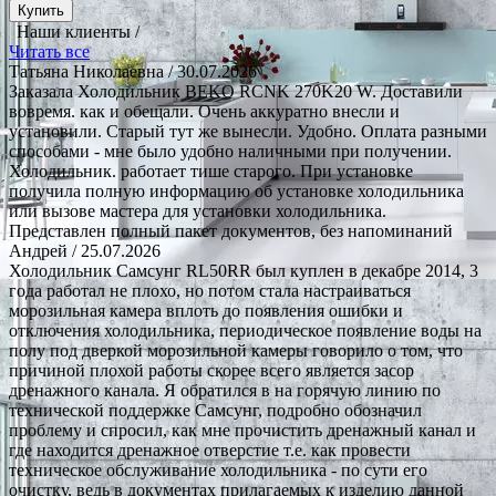
Купить
Наши клиенты /
Читать все
Татьяна Николаевна
/ 30.07.2026
Заказала Холодильник BEKO RCNK 270K20 W. Доставили
вовремя. как и обещали. Очень аккуратно внесли и
установили. Старый тут же вынесли. Удобно. Оплата разными
способами - мне было удобно наличными при получении.
Холодильник. работает тише старого. При установке
получила полную информацию об установке холодильника
или вызове мастера для установки холодильника.
Представлен полный пакет документов, без напоминаний
Андрей
/ 25.07.2026
Холодильник Самсунг RL50RR был куплен в декабре 2014, 3
года работал не плохо, но потом стала настраиваться
морозильная камера вплоть до появления ошибки и
отключения холодильника, периодическое появление воды на
полу под дверкой морозильной камеры говорило о том, что
причиной плохой работы скорее всего является засор
дренажного канала. Я обратился в на горячую линию по
технической поддержке Самсунг, подробно обозначил
проблему и спросил, как мне прочистить дренажный канал и
где находится дренажное отверстие т.е. как провести
техническое обслуживание холодильника - по сути его
очистку, ведь в документах прилагаемых к изделию данной