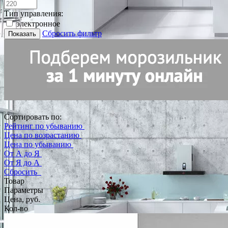
Тип управления:
электронное
Сбросить фильтр
Показать
Сортировать по:
Рейтинг по убыванию
Цена по возрастанию
Цена по убыванию
От А до Я
От Я до А
Сбросить
Товар
Параметры
Цена, руб.
Кол-во