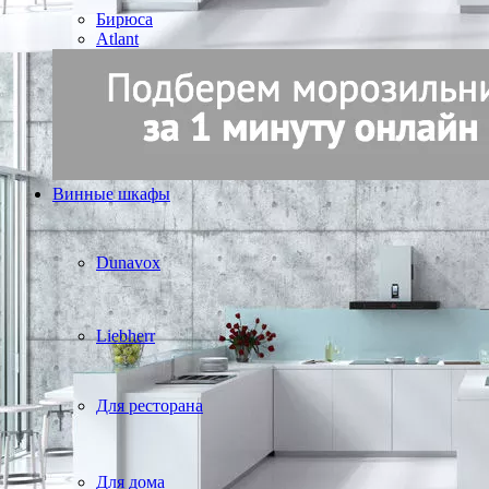
Бирюса
Atlant
Винные шкафы
Dunavox
Liebherr
Для ресторана
Для дома