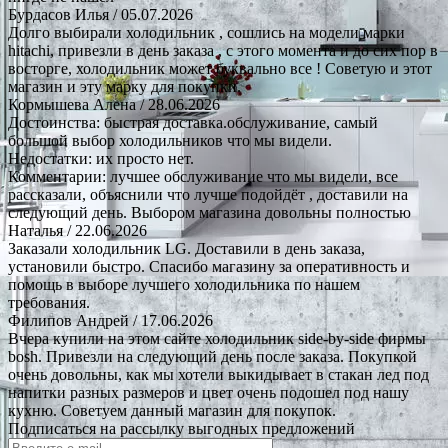
Бурдасов Илья
/ 05.07.2026
Долго выбирали холодильник , сошлись на модели марки
hitachi, привезли в день заказа , с этого момента и до сих пор в
восторге, холодильник может буквально все ! Советую и этот
магазин и эту марку для покупки.
Кормышева Алена
/ 28.06.2026
Достоинства: быстрая доставка.обслуживание, самый
большой выбор холодильников что мы видели.
Недостатки: их просто нет.
Комментарии: лучшее обслуживание что мы видели, все
рассказали, объяснили что лучше подойдёт , доставили на
следующий день. Выбором магазина довольны полностью
Наталья
/ 22.06.2026
Заказали холодильник LG. Доставили в день заказа,
установили быстро. Спасибо магазину за оперативность и
помощь в выборе лучшего холодильника по нашем
требования.
Филипов Андрей
/ 17.06.2026
Вчера купили на этом сайте холодильник side-by-side фирмы
bosh. Привезли на следующий день после заказа. Покупкой
очень довольны, как мы хотели выкидывает в стакан лед под
напитки разных размеров и цвет очень подошел под нашу
кухню. Советуем данный магазин для покупок.
Подписаться на рассылку выгодных предложений