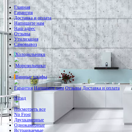
Главная
Гарантия
Доставка и оплата
Напишите нам
Наш адрес
Отзывы
Утилизация
Самовывоз
Холодильники
Морозильники
Винные шкафы
Гарантия
Напишите нам
Отзывы
Доставка и оплата
Назад
Посмотреть все
No Frost
Двухкамерные
Однокамерные
Встраиваемые