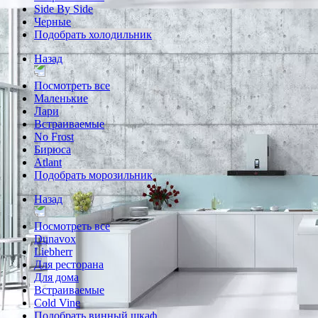
Side By Side
Черные
Подобрать холодильник
Назад
Посмотреть все
Маленькие
Лари
Встраиваемые
No Frost
Бирюса
Atlant
Подобрать морозильник
Назад
Посмотреть все
Dunavox
Liebherr
Для ресторана
Для дома
Встраиваемые
Cold Vine
Подобрать винный шкаф