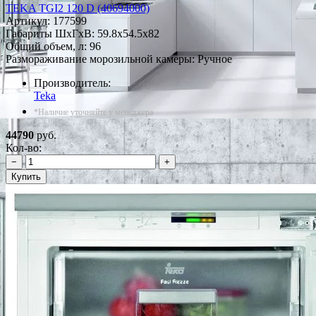
TEKA TGI2 120 D (40694000)
Артикул:
177599
Габариты ШxГxВ: 59.8x54.5x82
Общий объем, л: 96
Размораживание морозильной камеры: Ручное
Производитель:
Teka
*Наличие уточняйте у менеджера
44790
руб.
Кол-во:
−
+
Купить