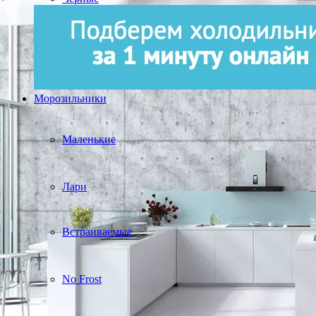
Морозильники
Маленькие
Лари
Встраиваемые
No Frost