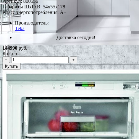
Артикул:
800556
Габариты ШxГxВ: 54x55x178
Класс энергопотребления: A+
Производитель:
Teka
Доставка сегодня!
144990
руб.
Кол-во:
−
+
Купить