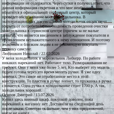
информации не содержится. Через сутки я получил ответ, что
данная информация секретная и что мне необходимо
обратится в официальный сервисный центр, который
проведет обслуживание моего холодильника. В
эксплуатационных документах на холодильник отсутствует
(скрыта от потребителя) необходимость проведения очистки
холодильника в сервисном центре (причем за не малые
деньги), что является введением в заблуждение покупателя и
проявлением неуважительного к нему отношения. И поэтому
знакомым и близким людям я не рекомендую покупать
технику самсунг.
Любишкин Николай
/ 22.07.2026
У меня холодильник и морозильник Либхерр. По работе
никаких нареканий нет. Работают тихо. Размораживания не
требуют. Они у меня уже более 5 лет. Кто выберет эту модель
будьте готовы через это время менять ручки. Я уже одну
заменил. Это самое не отработанное место в этой
конструкции. То пластик в ручке лопнет, то пружинка в ручке
сломается. Одна ручка в холодильнике стоит 1700 р. А так,
холодильник хороший.
Осипов Дмитрий
/ 13.07.2026
Купил здесь винный шкаф, покупкой доволен, пока
нареканий к магазину нет. Доставили на следующий день
после заказа. Советую тк больше, чем у них предложений,
нигде не нашёл