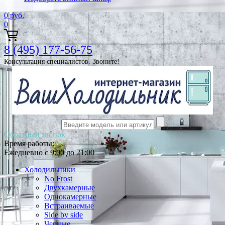
0
руб.
0
8 (495) 177-56-75
Консультация специалистов. Звоните!
Обратный звонок
Время работы:
Ежедневно с 9:00 до 21:00
Холодильники
No Frost
Двухкамерные
Однокамерные
Встраиваемые
Side by side
Черные