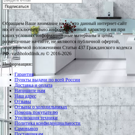
Подписаться
Обращаем Ваше внимание на то, что данный интернет-сайт
носит исключительно информационный характер и ни при
каких условиях информационные материалы и цены,
размещенные на сайте, не являются публичной офертой,
определяемой положениями Статьи 437 Гражданского кодекса
РФ. vashholodilnik.ru © 2016-2026
Информация:
Гарантия
Пункты выдачи по всей России
Доставка и оплата
Напишите нам
Наш адрес
Отзывы
Отзывы о холодильниках
Помощь покупателю
Утилизация техники
Политика конфиденциальности
Самовывоз
Поставщикам