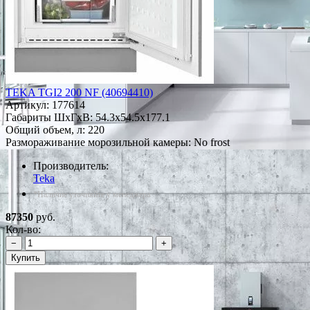
TEKA TGI2 200 NF (40694410)
Артикул:
177614
Габариты ШxГxВ: 54.3x54.5x177.1
Общий объем, л: 220
Размораживание морозильной камеры: No frost
Производитель:
Teka
*Наличие уточняйте у менеджера
87350
руб.
Кол-во:
−
+
Купить