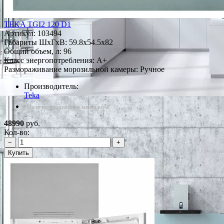
TEKA TGI2 120 D1
Артикул:
103494
Габариты ШxГxВ: 59.8x54.5x82
Общий объем, л: 96
Класс энергопотребления: A+
Размораживание морозильной камеры: Ручное
Производитель:
Teka
*Наличие уточняйте у менеджера
48990
руб.
Кол-во:
−
+
Купить