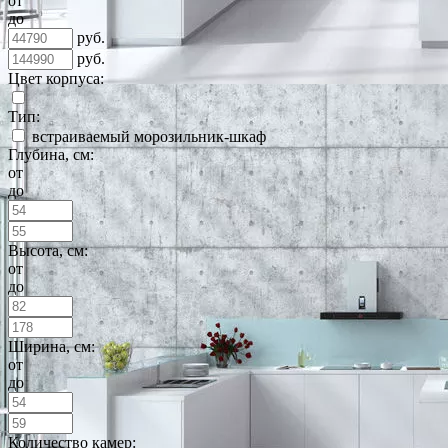
от
до
руб.
руб.
Цвет корпуса:
Тип:
встраиваемый морозильник-шкаф
Глубина, см:
от
до
Высота, см:
от
до
Ширина, см:
от
до
Количество камер: