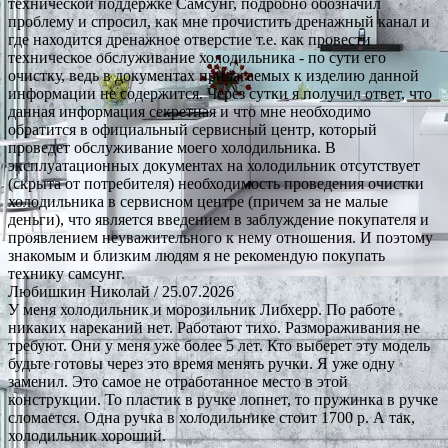
технической поддержке Самсунг, подробно обозначил
проблему и спросил, как мне прочистить дренажный канал и
где находится дренажное отверстие т.е. как провести
техническое обслуживание холодильника - по сути его
очистку, ведь в документах прилагаемых к изделию данной
информации не содержится. Через сутки я получил ответ, что
данная информация секретная и что мне необходимо
обратится в официальный сервисный центр, который
проведет обслуживание моего холодильника. В
эксплуатационных документах на холодильник отсутствует
(скрыта от потребителя) необходимость проведения очистки
холодильника в сервисном центре (причем за не малые
деньги), что является введением в заблуждение покупателя и
проявлением неуважительного к нему отношения. И поэтому
знакомым и близким людям я не рекомендую покупать
технику самсунг.
Любишкин Николай
/ 25.07.2026
У меня холодильник и морозильник Либхерр. По работе
никаких нареканий нет. Работают тихо. Размораживания не
требуют. Они у меня уже более 5 лет. Кто выберет эту модель
будьте готовы через это время менять ручки. Я уже одну
заменил. Это самое не отработанное место в этой
конструкции. То пластик в ручке лопнет, то пружинка в ручке
сломается. Одна ручка в холодильнике стоит 1700 р. А так,
холодильник хороший.