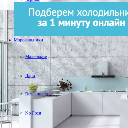
Морозильники
Маленькие
Лари
Встраиваемые
No Frost