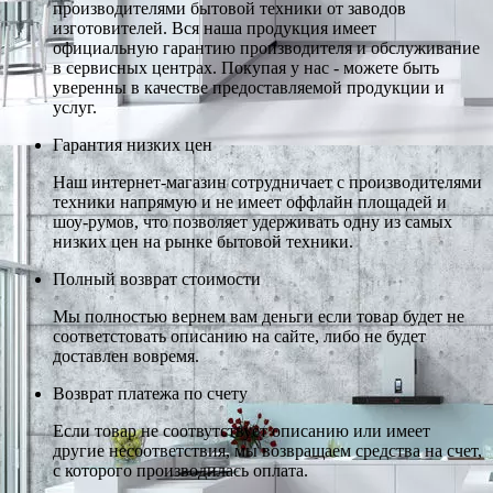
производителями бытовой техники от заводов
изготовителей. Вся наша продукция имеет
официальную гарантию производителя и обслуживание
в сервисных центрах. Покупая у нас - можете быть
уверенны в качестве предоставляемой продукции и
услуг.
Гарантия низких цен
Наш интернет-магазин сотрудничает с производителями
техники напрямую и не имеет оффлайн площадей и
шоу-румов, что позволяет удерживать одну из самых
низких цен на рынке бытовой техники.
Полный возврат стоимости
Мы полностью вернем вам деньги если товар будет не
соответстовать описанию на сайте, либо не будет
доставлен вовремя.
Возврат платежа по счету
Если товар не соотвутствует описанию или имеет
другие несоответствия, мы возвращаем средства на счет,
с которого производилась оплата.