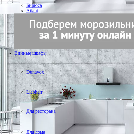
Бирюса
Atlant
Винные шкафы
Dunavox
Liebherr
Для ресторана
Для дома