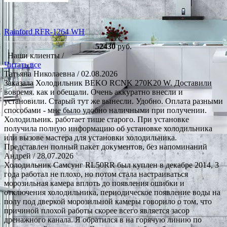
Rainford RFR-1264 WH
52430
руб.
Наши клиенты /
Читать все
Татьяна Николаевна
/ 02.08.2026
Заказала Холодильник BEKO RCNK 270K20 W. Доставили
вовремя. как и обещали. Очень аккуратно внесли и
установили. Старый тут же вынесли. Удобно. Оплата разными
способами - мне было удобно наличными при получении.
Холодильник. работает тише старого. При установке
получила полную информацию об установке холодильника
или вызове мастера для установки холодильника.
Представлен полный пакет документов, без напоминаний
Андрей
/ 28.07.2026
Холодильник Самсунг RL50RR был куплен в декабре 2014, 3
года работал не плохо, но потом стала настраиваться
морозильная камера вплоть до появления ошибки и
отключения холодильника, периодическое появление воды на
полу под дверкой морозильной камеры говорило о том, что
причиной плохой работы скорее всего является засор
дренажного канала. Я обратился в на горячую линию по