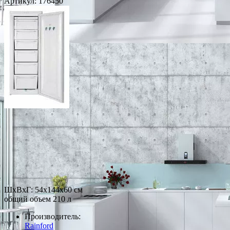
Артикул:
176450
ШхВхГ: 54х144х60 см
общий объем 210 л
Производитель:
Rainford