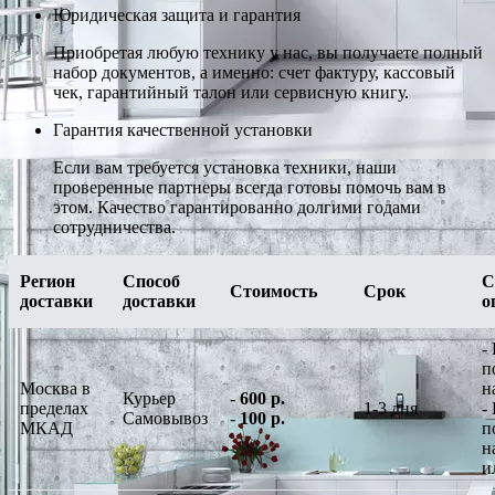
Юридическая защита и гарантия
Приобретая любую технику у нас, вы получаете полный
набор документов, а именно: счет фактуру, кассовый
чек, гарантийный талон или сервисную книгу.
Гарантия качественной установки
Если вам требуется установка техники, наши
проверенные партнеры всегда готовы помочь вам в
этом. Качество гарантированно долгими годами
сотрудничества.
Регион
Способ
С
Стоимость
Срок
доставки
доставки
о
-
п
Москва в
н
Курьер
-
600 р.
пределах
1-3 дня
-
Самовывоз
-
100 р.
МКАД
п
н
и