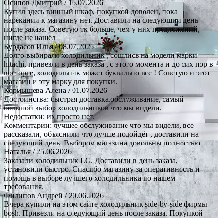
Осипов Дмитрий
/ 16.07.2026
Купил здесь винный шкаф, покупкой доволен, пока
нареканий к магазину нет. Доставили на следующий день
после заказа. Советую тк больше, чем у них предложений,
нигде не нашёл
Бурдасов Илья
/ 08.07.2026
Долго выбирали холодильник , сошлись на модели марки
hitachi, привезли в день заказа , с этого момента и до сих пор в
восторге, холодильник может буквально все ! Советую и этот
магазин и эту марку для покупки.
Кормышева Алена
/ 01.07.2026
Достоинства: быстрая доставка.обслуживание, самый
большой выбор холодильников что мы видели.
Недостатки: их просто нет.
Комментарии: лучшее обслуживание что мы видели, все
рассказали, объяснили что лучше подойдёт , доставили на
следующий день. Выбором магазина довольны полностью
Наталья
/ 25.06.2026
Заказали холодильник LG. Доставили в день заказа,
установили быстро. Спасибо магазину за оперативность и
помощь в выборе лучшего холодильника по нашем
требования.
Филипов Андрей
/ 20.06.2026
Вчера купили на этом сайте холодильник side-by-side фирмы
bosh. Привезли на следующий день после заказа. Покупкой