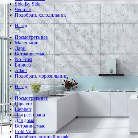
Side By Side
Черные
Подобрать холодильник
Назад
Посмотреть все
Маленькие
Лари
Встраиваемые
No Frost
Бирюса
Atlant
Подобрать морозильник
Назад
Посмотреть все
Dunavox
Liebherr
Для ресторана
Для дома
Встраиваемые
Cold Vine
Подобрать винный шкаф