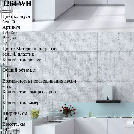
1264 WH
Цвет корпуса
белый
Артикул
176450
Вес, кг
52
Цвет / Материал покрытия
белый/ пластик
Количество дверей
1
Общий объем, л
210
Возможность перевешивания двери
есть
Количество компрессоров
1
Количество камер
1
Ширина, см
54
Высота, см
144