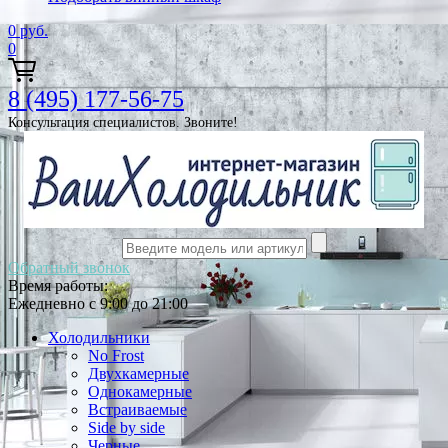
0
руб.
0
8 (495) 177-56-75
Консультация специалистов. Звоните!
Обратный звонок
Время работы:
Ежедневно с 9:00 до 21:00
Холодильники
No Frost
Двухкамерные
Однокамерные
Встраиваемые
Side by side
Черные