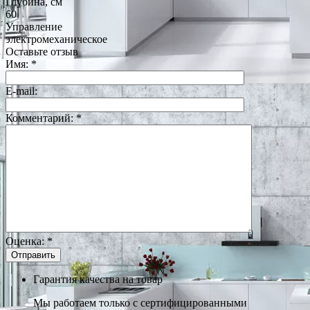
Глубина, см
60
Управление
электромеханическое
Оставьте отзыв
Имя:
*
E-mail:
Комментарий:
*
Оценка:
*
Гарантия качества на товар
Мы работаем только с сертифицированными