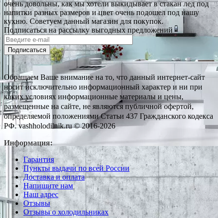
очень довольны, как мы хотели выкидывает в стакан лед под
напитки разных размеров и цвет очень подошел под нашу
кухню. Советуем данный магазин для покупок.
Подписаться на рассылку выгодных предложений
Подписаться
Обращаем Ваше внимание на то, что данный интернет-сайт
носит исключительно информационный характер и ни при
каких условиях информационные материалы и цены,
размещенные на сайте, не являются публичной офертой,
определяемой положениями Статьи 437 Гражданского кодекса
РФ. vashholodilnik.ru © 2016-2026
Информация:
Гарантия
Пункты выдачи по всей России
Доставка и оплата
Напишите нам
Наш адрес
Отзывы
Отзывы о холодильниках