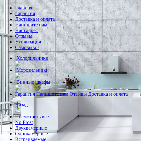
Главная
Гарантия
Доставка и оплата
Напишите нам
Наш адрес
Отзывы
Утилизация
Самовывоз
Холодильники
Морозильники
Винные шкафы
Гарантия
Напишите нам
Отзывы
Доставка и оплата
Назад
Посмотреть все
No Frost
Двухкамерные
Однокамерные
Встраиваемые