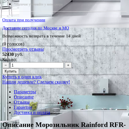
*Наличие уточняйте у менеджера
Оплата при получении
Доставим сегодня по Москве и МО
Возможность возврата в течение 14 дней
(0 голосов)
Просмотреть отзывы
52430
руб.
Кол-во:
−
+
Купить
Купить в один клик
Нашли дешевле? Сделаем скидку!
Параметры
Описание
Отзывы
Гарантия
Доставка и оплата
Описание Морозильник Rainford RFR-