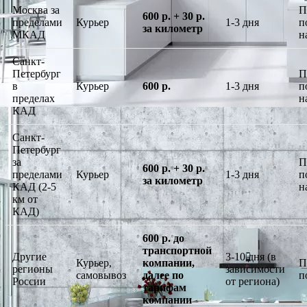
Москва за
П
600 р. + 30 р.
пределами
Курьер
1-3 дня
п
за километр
МКАД
н
Санкт-
Петербург
П
в
Курьер
600 р.
1-3 дня
п
пределах
н
КАД
Санкт-
Петербург
за
П
600 р. + 30 р.
пределами
Курьер
1-3 дня
п
за километр
КАД (2-5
н
км от
КАД)
600 р. до
транспортной
Другие
3-10 дня (в
Курьер,
компании,
П
регионы
зависимости
самовывоз
далее по
п
России
от региона)
тарифам
компании