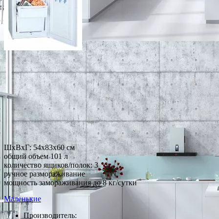
ШхВхГ: 54х83х60 см
общий объем 101 л
количество ящиков/полок: 3
ручное размораживание
мощность замораживания до 8 кг/сутки
Маленькие
Производитель: