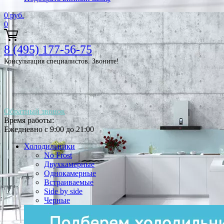
0
руб.
0
8 (495) 177-56-75
Консультация специалистов. Звоните!
Обратный звонок
Время работы:
Ежедневно с 9:00 до 21:00
Холодильники
No Frost
Двухкамерные
Однокамерные
Встраиваемые
Side by side
Черные