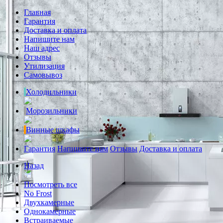
Главная
Гарантия
Доставка и оплата
Напишите нам
Наш адрес
Отзывы
Утилизация
Самовывоз
Холодильники
Морозильники
Винные шкафы
Гарантия
Напишите нам
Отзывы
Доставка и оплата
Назад
Посмотреть все
No Frost
Двухкамерные
Однокамерные
Встраиваемые