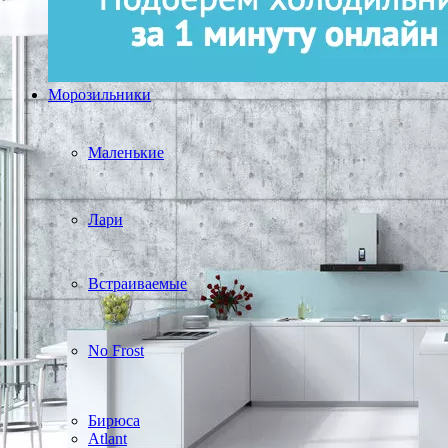
Морозильники
Маленькие
Лари
Встраиваемые
No Frost
Бирюса
Atlant