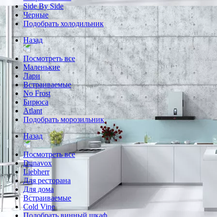
Side By Side
Черные
Подобрать холодильник
Назад
Посмотреть все
Маленькие
Лари
Встраиваемые
No Frost
Бирюса
Atlant
Подобрать морозильник
Назад
Посмотреть все
Dunavox
Liebherr
Для ресторана
Для дома
Встраиваемые
Cold Vine
Подобрать винный шкаф