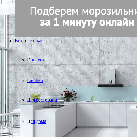
Винные шкафы
Dunavox
Liebherr
Для ресторана
Для дома