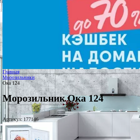
Главная
Морозильники
Ока 124
Морозильник Ока 124
Артикул:
177146