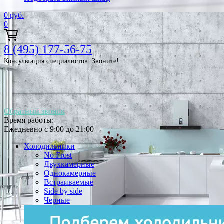
0
руб.
0
8 (495) 177-56-75
Консультация специалистов. Звоните!
Обратный звонок
Время работы:
Ежедневно с 9:00 до 21:00
Холодильники
No Frost
Двухкамерные
Однокамерные
Встраиваемые
Side by side
Черные