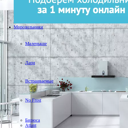
Морозильники
Маленькие
Лари
Встраиваемые
No Frost
Бирюса
Atlant