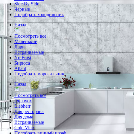
Side By Side
Черные
Подобрать холодильник
Назад
Посмотреть все
Маленькие
Лари
Встраиваемые
No Frost
Бирюса
Atlant
Подобрать морозильник
Назад
Посмотреть все
Dunavox
Liebherr
Для ресторана
Для дома
Встраиваемые
Cold Vine
Подобрать винный шкаф