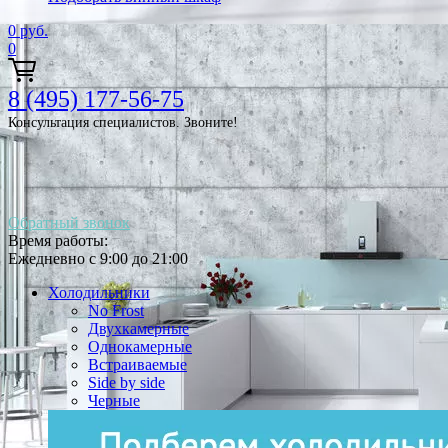
0
руб.
0
8 (495) 177-56-75
Консультация специалистов. Звоните!
Обратный звонок
Время работы:
Ежедневно с 9:00 до 21:00
Холодильники
No Frost
Двухкамерные
Однокамерные
Встраиваемые
Side by side
Черные