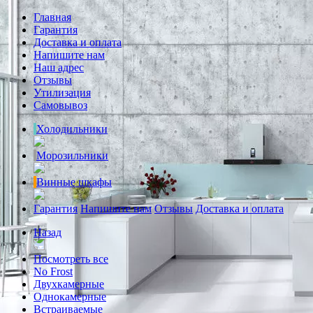
Главная
Гарантия
Доставка и оплата
Напишите нам
Наш адрес
Отзывы
Утилизация
Самовывоз
Холодильники
Морозильники
Винные шкафы
Гарантия
Напишите нам
Отзывы
Доставка и оплата
Назад
Посмотреть все
No Frost
Двухкамерные
Однокамерные
Встраиваемые