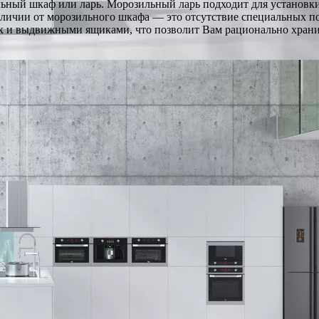
льный шкаф или ларь. Морозильный ларь подходит для установки
отличии от морозильного шкафа — это отсутствие специальных п
к и выдвижными ящиками, что позволит Вам рационально храни