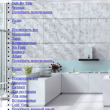
Side By Side
Черные
Подобрать холодильник
Назад
Посмотреть все
Маленькие
Лари
Встраиваемые
No Frost
Бирюса
Atlant
Подобрать морозильник
Назад
Посмотреть все
Dunavox
Liebherr
Для ресторана
Для дома
Встраиваемые
Cold Vine
Подобрать винный шкаф