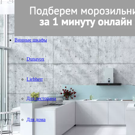
Винные шкафы
Dunavox
Liebherr
Для ресторана
Для дома