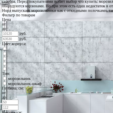
серебра. Перед покупателями встает выбор что купить: морози
оборудуются корзинами. Но при этом есть один недостаток в 
Норд выпускает морозильники как с откидными полочками, та
Фильтр по товарам
Цена
от
до
руб.
руб.
Цвет корпуса:
Тип:
морозильник
морозильник-шкаф
Глубина, см:
от
до
Высота, см: