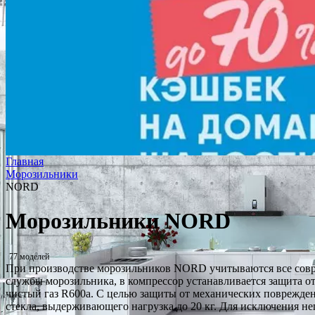
Главная
Морозильники
NORD
Морозильники NORD
77 моделей
При производстве морозильников NORD учитываются все совр
службы морозильника, в компрессор устанавливается защита о
чистый газ R600a. С целью защиты от механических поврежде
стекла, выдерживающего нагрузка до 20 кг. Для исключения н