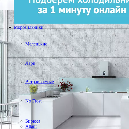
Морозильники
Маленькие
Лари
Встраиваемые
No Frost
Бирюса
Atlant