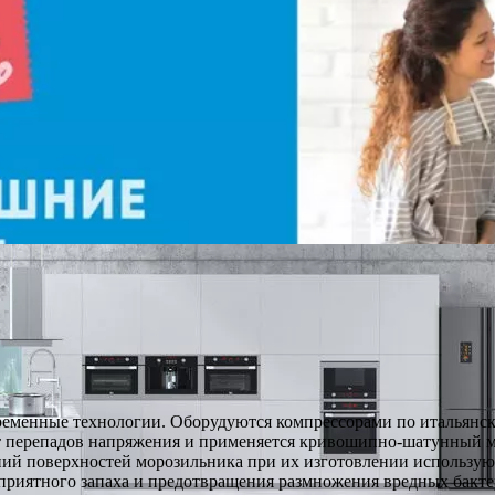
еменные технологии. Оборудуются компрессорами по итальянс
т перепадов напряжения и применяется кривошипно-шатунный ме
ний поверхностей морозильника при их изготовлении использую
еприятного запаха и предотвращения размножения вредных бакте