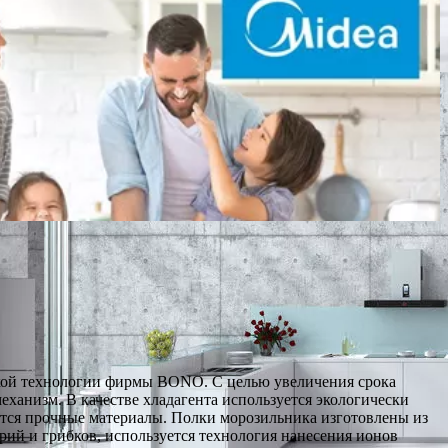
кой технологии фирмы BONO. С целью увеличения срока
ханизм. В качестве хладагента используется экологически
тся прочные материалы. Полки морозильника изготовлены из
рий и грибков, используется технология нанесения ионов