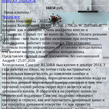
Bravo XF-232ADGR
16050
руб.
Наши клиенты /
Читать все
Татьяна Николаевна
/ 30.07.2026
Заказала Холодильник BEKO RCNK 270K20 W. Доставили
вовремя. как и обещали. Очень аккуратно внесли и
установили. Старый тут же вынесли. Удобно. Оплата разными
способами - мне было удобно наличными при получении.
Холодильник. работает тише старого. При установке
получила полную информацию об установке холодильника
или вызове мастера для установки холодильника.
Представлен полный пакет документов, без напоминаний
Андрей
/ 25.07.2026
Холодильник Самсунг RL50RR был куплен в декабре 2014, 3
года работал не плохо, но потом стала настраиваться
морозильная камера вплоть до появления ошибки и
отключения холодильника, периодическое появление воды на
полу под дверкой морозильной камеры говорило о том, что
причиной плохой работы скорее всего является засор
дренажного канала. Я обратился в на горячую линию по
технической поддержке Самсунг, подробно обозначил
проблему и спросил, как мне прочистить дренажный канал и
где находится дренажное отверстие т.е. как провести
техническое обслуживание холодильника - по сути его