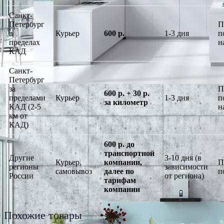
Санкт-
Петербург
П
в
Курьер
600 р.
1-3 дня
п
пределах
н
КАД
Санкт-
Петербург
за
П
600 р. + 30 р.
пределами
Курьер
1-3 дня
п
за километр
КАД (2-5
н
км от
КАД)
600 р. до
транспортной
Другие
3-10 дня (в
Курьер,
компании,
П
регионы
зависимости
самовывоз
далее по
п
России
от региона)
тарифам
компании
Похожие товары