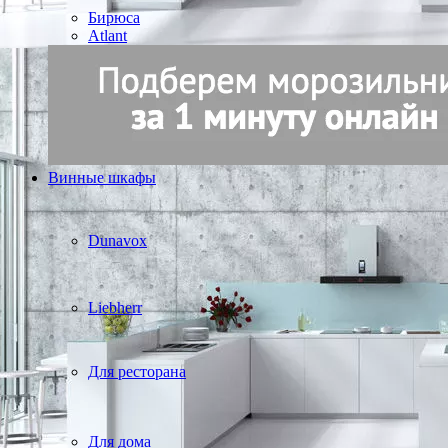
Бирюса
Atlant
Винные шкафы
Dunavox
Liebherr
Для ресторана
Для дома