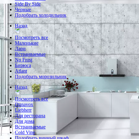
Side By Side
Черные
Подобрать холодильник
Назад
Посмотреть все
Маленькие
Лари
Встраиваемые
No Frost
Бирюса
Atlant
Подобрать морозильник
Назад
Посмотреть все
Dunavox
Liebherr
Для ресторана
Для дома
Встраиваемые
Cold Vine
Подобрать винный шкаф