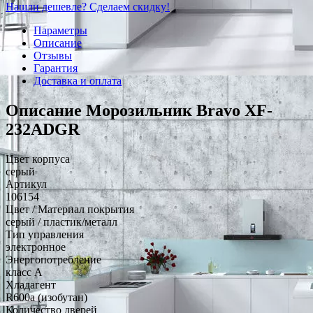
Нашли дешевле? Сделаем скидку!
Параметры
Описание
Отзывы
Гарантия
Доставка и оплата
Описание Морозильник Bravo XF-
232ADGR
Цвет корпуса
серый
Артикул
106154
Цвет / Материал покрытия
серый / пластик/металл
Тип управления
электронное
Энергопотребление
класс A
Хладагент
R600a (изобутан)
Количество дверей