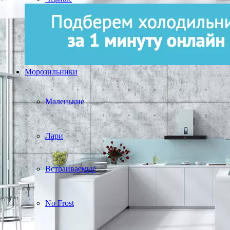
Морозильники
Маленькие
Лари
Встраиваемые
No Frost