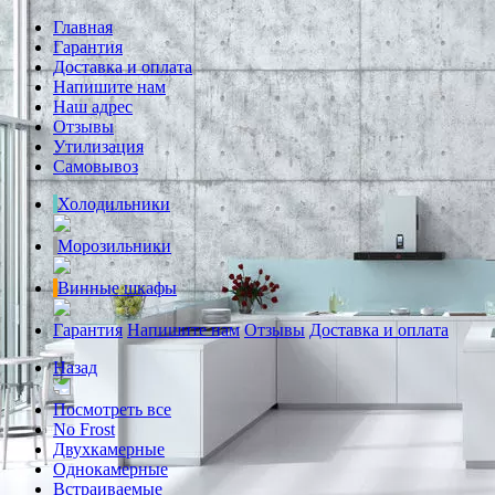
Главная
Гарантия
Доставка и оплата
Напишите нам
Наш адрес
Отзывы
Утилизация
Самовывоз
Холодильники
Морозильники
Винные шкафы
Гарантия
Напишите нам
Отзывы
Доставка и оплата
Назад
Посмотреть все
No Frost
Двухкамерные
Однокамерные
Встраиваемые