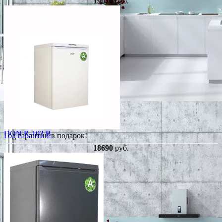
19070
руб.
DON R-103 B
Год гарантии в подарок!
18690
руб.