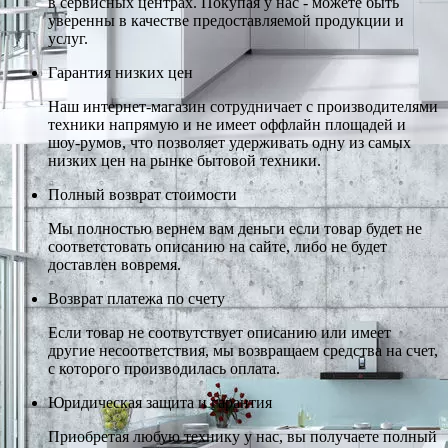
в сервисных центрах. Покупая у нас - можете быть
уверенны в качестве предоставляемой продукции и
услуг.
Гарантия низких цен
Наш интернет-магазин сотрудничает с производителями
техники напрямую и не имеет оффлайн площадей и
шоу-румов, что позволяет удерживать одну из самых
низких цен на рынке бытовой техники.
Полный возврат стоимости
Мы полностью вернем вам деньги если товар будет не
соответстовать описанию на сайте, либо не будет
доставлен вовремя.
Возврат платежа по счету
Если товар не соотвутствует описанию или имеет
другие несоответствия, мы возвращаем средства на счет,
с которого производилась оплата.
Юридическая защита и гарантия
Приобретая любую технику у нас, вы получаете полный