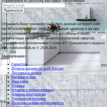
Подписаться на рассылку выгодных предложений
Подписаться
Обращаем Ваше внимание на то, что данный интернет-сайт
носит исключительно информационный характер и ни при
каких условиях информационные материалы и цены,
размещенные на сайте, не являются публичной офертой,
определяемой положениями Статьи 437 Гражданского кодекса
РФ. vashholodilnik.ru © 2016-2026
Информация:
Гарантия
Пункты выдачи по всей России
Доставка и оплата
Напишите нам
Наш адрес
Отзывы
Отзывы о холодильниках
Помощь покупателю
Утилизация техники
Политика конфиденциальности