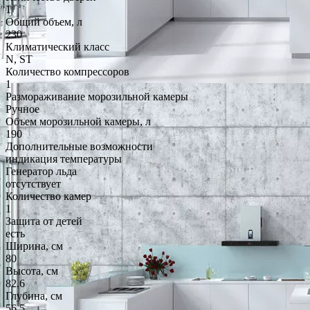
1
Общий объем, л
230
Климатический класс
N, ST
Количество компрессоров
1
Размораживание морозильной камеры
Ручное
Объем морозильной камеры, л
190
Дополнительные возможности
индикация температуры
Генератор льда
отсутствует
Количество камер
1
Защита от детей
есть
Ширина, см
80
Высота, см
82.6
Глубина, см
56.5