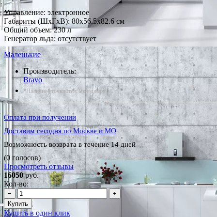
Управление: электронное
Габариты (ШxГxВ): 80x56.5x82.6 см
Общий объем: 230 л
Генератор льда: отсутствует
Маленькие
Производитель:
Bravo
*Наличие уточняйте у менеджера
Оплата при получении
Доставим сегодня по Москве и МО
Возможность возврата в течение 14 дней
(0 голосов)
Просмотреть отзывы
16050
руб.
Кол-во:
−
+
Купить
Купить в один клик