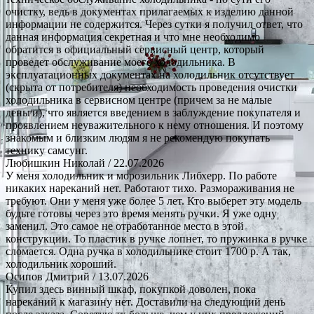
очистку, ведь в документах прилагаемых к изделию данной
информации не содержится. Через сутки я получил ответ, что
данная информация секретная и что мне необходимо
обратится в официальный сервисный центр, который
проведет обслуживание моего холодильника. В
эксплуатационных документах на холодильник отсутствует
(скрыта от потребителя) необходимость проведения очистки
холодильника в сервисном центре (причем за не малые
деньги), что является введением в заблуждение покупателя и
проявлением неуважительного к нему отношения. И поэтому
знакомым и близким людям я не рекомендую покупать
технику самсунг.
Любишкин Николай
/ 22.07.2026
У меня холодильник и морозильник Либхерр. По работе
никаких нареканий нет. Работают тихо. Размораживания не
требуют. Они у меня уже более 5 лет. Кто выберет эту модель
будьте готовы через это время менять ручки. Я уже одну
заменил. Это самое не отработанное место в этой
конструкции. То пластик в ручке лопнет, то пружинка в ручке
сломается. Одна ручка в холодильнике стоит 1700 р. А так,
холодильник хороший.
Осипов Дмитрий
/ 13.07.2026
Купил здесь винный шкаф, покупкой доволен, пока
нареканий к магазину нет. Доставили на следующий день