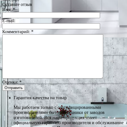
Оставьте отзыв
Имя:
*
E-mail:
Комментарий:
*
Оценка:
*
Гарантия качества на товар
Мы работаем только с сертифицированными
производителями бытовой техники от заводов
изготовителей. Вся наша продукция имеет
официальную гарантию производителя и обслуживание