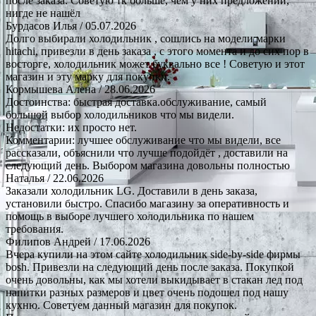
после заказа. Советую тк больше, чем у них предложений,
нигде не нашёл
Бурдасов Илья
/ 05.07.2026
Долго выбирали холодильник , сошлись на модели марки
hitachi, привезли в день заказа , с этого момента и до сих пор в
восторге, холодильник может буквально все ! Советую и этот
магазин и эту марку для покупки.
Кормышева Алена
/ 28.06.2026
Достоинства: быстрая доставка.обслуживание, самый
большой выбор холодильников что мы видели.
Недостатки: их просто нет.
Комментарии: лучшее обслуживание что мы видели, все
рассказали, объяснили что лучше подойдёт , доставили на
следующий день. Выбором магазина довольны полностью
Наталья
/ 22.06.2026
Заказали холодильник LG. Доставили в день заказа,
установили быстро. Спасибо магазину за оперативность и
помощь в выборе лучшего холодильника по нашем
требования.
Филипов Андрей
/ 17.06.2026
Вчера купили на этом сайте холодильник side-by-side фирмы
bosh. Привезли на следующий день после заказа. Покупкой
очень довольны, как мы хотели выкидывает в стакан лед под
напитки разных размеров и цвет очень подошел под нашу
кухню. Советуем данный магазин для покупок.