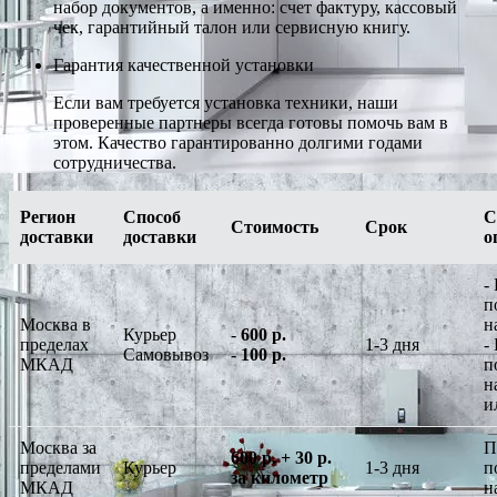
набор документов, а именно: счет фактуру, кассовый
чек, гарантийный талон или сервисную книгу.
Гарантия качественной установки
Если вам требуется установка техники, наши
проверенные партнеры всегда готовы помочь вам в
этом. Качество гарантированно долгими годами
сотрудничества.
Регион
Способ
С
Стоимость
Срок
доставки
доставки
о
-
п
Москва в
н
Курьер
-
600 р.
пределах
1-3 дня
-
Самовывоз
-
100 р.
МКАД
п
н
и
Москва за
П
600 р. + 30 р.
пределами
Курьер
1-3 дня
п
за километр
МКАД
н