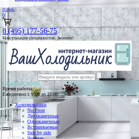
0
руб.
0
8 (495) 177-56-75
Консультация специалистов. Звоните!
Обратный звонок
Время работы:
Ежедневно с 9:00 до 21:00
Холодильники
No Frost
Двухкамерные
Однокамерные
Встраиваемые
Side by side
Черные