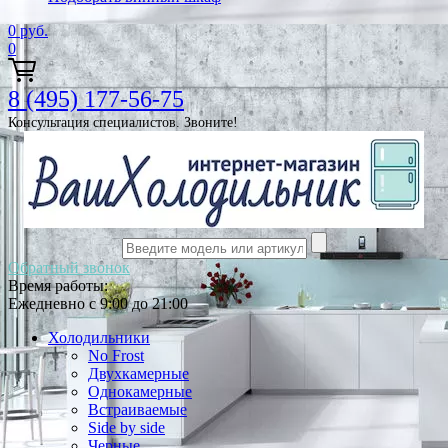
0
руб.
0
8 (495) 177-56-75
Консультация специалистов. Звоните!
Обратный звонок
Время работы:
Ежедневно с 9:00 до 21:00
Холодильники
No Frost
Двухкамерные
Однокамерные
Встраиваемые
Side by side
Черные