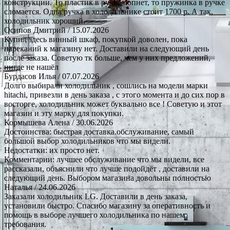
конструкции. То пластик в ручке лопнет, то пружинка в ручке
сломается. Одна ручка в холодильнике стоит 1700 р. А так,
холодильник хороший.
Осипов Дмитрий
/ 15.07.2026
Купил здесь винный шкаф, покупкой доволен, пока
нареканий к магазину нет. Доставили на следующий день
после заказа. Советую тк больше, чем у них предложений,
нигде не нашёл
Бурдасов Илья
/ 07.07.2026
Долго выбирали холодильник , сошлись на модели марки
hitachi, привезли в день заказа , с этого момента и до сих пор в
восторге, холодильник может буквально все ! Советую и этот
магазин и эту марку для покупки.
Кормышева Алена
/ 30.06.2026
Достоинства: быстрая доставка.обслуживание, самый
большой выбор холодильников что мы видели.
Недостатки: их просто нет.
Комментарии: лучшее обслуживание что мы видели, все
рассказали, объяснили что лучше подойдёт , доставили на
следующий день. Выбором магазина довольны полностью
Наталья
/ 24.06.2026
Заказали холодильник LG. Доставили в день заказа,
установили быстро. Спасибо магазину за оперативность и
помощь в выборе лучшего холодильника по нашем
требования.