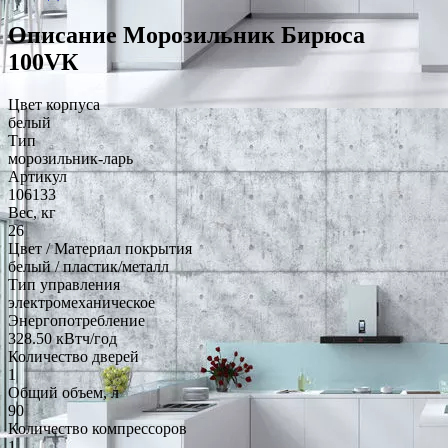
Описание Морозильник Бирюса
100VК
Цвет корпуса
белый
Тип
морозильник-ларь
Артикул
106133
Вес, кг
26
Цвет / Материал покрытия
белый / пластик/металл
Тип управления
электромеханическое
Энергопотребление
328.50 кВтч/год
Количество дверей
1
Общий объем, л
90
Количество компрессоров
1