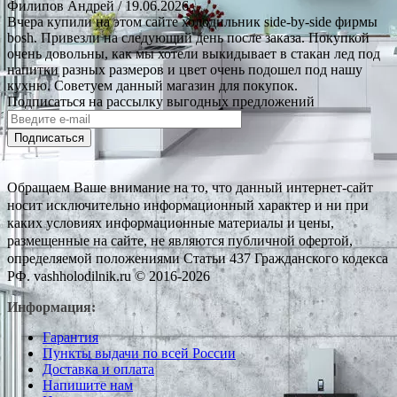
Филипов Андрей
/ 19.06.2026
Вчера купили на этом сайте холодильник side-by-side фирмы
bosh. Привезли на следующий день после заказа. Покупкой
очень довольны, как мы хотели выкидывает в стакан лед под
напитки разных размеров и цвет очень подошел под нашу
кухню. Советуем данный магазин для покупок.
Подписаться на рассылку выгодных предложений
Подписаться
Обращаем Ваше внимание на то, что данный интернет-сайт
носит исключительно информационный характер и ни при
каких условиях информационные материалы и цены,
размещенные на сайте, не являются публичной офертой,
определяемой положениями Статьи 437 Гражданского кодекса
РФ. vashholodilnik.ru © 2016-2026
Информация:
Гарантия
Пункты выдачи по всей России
Доставка и оплата
Напишите нам