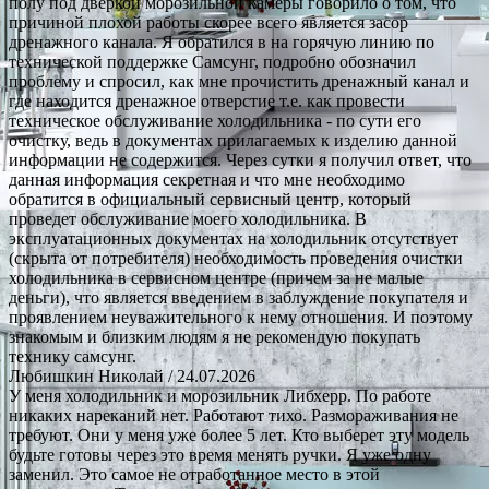
полу под дверкой морозильной камеры говорило о том, что
причиной плохой работы скорее всего является засор
дренажного канала. Я обратился в на горячую линию по
технической поддержке Самсунг, подробно обозначил
проблему и спросил, как мне прочистить дренажный канал и
где находится дренажное отверстие т.е. как провести
техническое обслуживание холодильника - по сути его
очистку, ведь в документах прилагаемых к изделию данной
информации не содержится. Через сутки я получил ответ, что
данная информация секретная и что мне необходимо
обратится в официальный сервисный центр, который
проведет обслуживание моего холодильника. В
эксплуатационных документах на холодильник отсутствует
(скрыта от потребителя) необходимость проведения очистки
холодильника в сервисном центре (причем за не малые
деньги), что является введением в заблуждение покупателя и
проявлением неуважительного к нему отношения. И поэтому
знакомым и близким людям я не рекомендую покупать
технику самсунг.
Любишкин Николай
/ 24.07.2026
У меня холодильник и морозильник Либхерр. По работе
никаких нареканий нет. Работают тихо. Размораживания не
требуют. Они у меня уже более 5 лет. Кто выберет эту модель
будьте готовы через это время менять ручки. Я уже одну
заменил. Это самое не отработанное место в этой