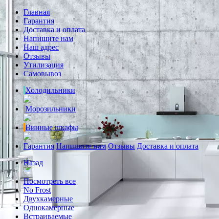
Главная
Гарантия
Доставка и оплата
Напишите нам
Наш адрес
Отзывы
Утилизация
Самовывоз
Холодильники
Морозильники
Винные шкафы
Гарантия
Напишите нам
Отзывы
Доставка и оплата
Назад
Посмотреть все
No Frost
Двухкамерные
Однокамерные
Встраиваемые