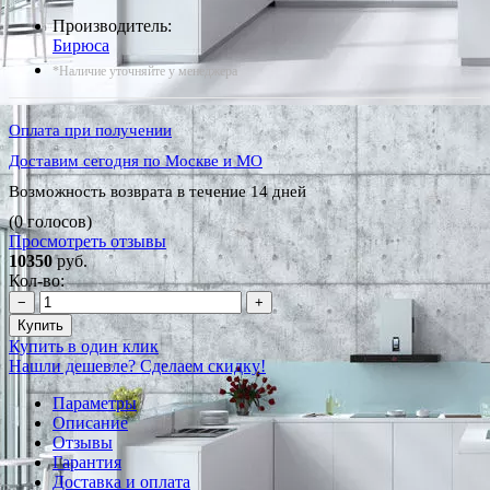
Производитель:
Бирюса
*Наличие уточняйте у менеджера
Оплата при получении
Доставим сегодня по Москве и МО
Возможность возврата в течение 14 дней
(0 голосов)
Просмотреть отзывы
10350
руб.
Кол-во:
−
+
Купить
Купить в один клик
Нашли дешевле? Сделаем скидку!
Параметры
Описание
Отзывы
Гарантия
Доставка и оплата