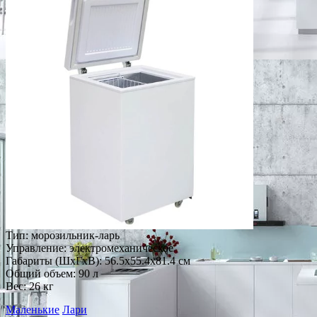
Тип: морозильник-ларь
Управление: электромеханическое
Габариты (ШxГxВ): 56.5x55.4x81.4 см
Общий объем: 90 л
Вес: 26 кг
Маленькие
Лари