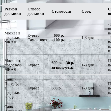
Регион
Способ
С
Стоимость
Срок
доставки
доставки
о
-
п
Москва в
н
Курьер
-
600 р.
пределах
1-3 дня
-
Самовывоз
-
100 р.
МКАД
п
н
и
Москва за
П
600 р. + 30 р.
пределами
Курьер
1-3 дня
п
за километр
МКАД
н
Санкт-
Петербург
П
в
Курьер
600 р.
1-3 дня
п
пределах
н
КАД
Санкт-