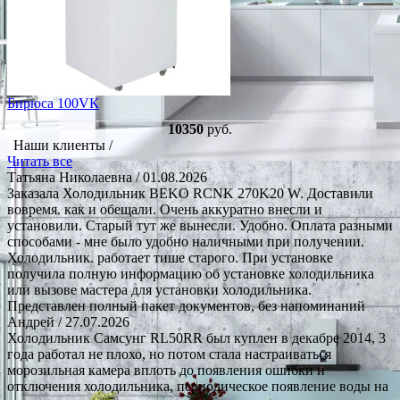
Бирюса 100VК
10350
руб.
Наши клиенты /
Читать все
Татьяна Николаевна
/ 01.08.2026
Заказала Холодильник BEKO RCNK 270K20 W. Доставили
вовремя. как и обещали. Очень аккуратно внесли и
установили. Старый тут же вынесли. Удобно. Оплата разными
способами - мне было удобно наличными при получении.
Холодильник. работает тише старого. При установке
получила полную информацию об установке холодильника
или вызове мастера для установки холодильника.
Представлен полный пакет документов, без напоминаний
Андрей
/ 27.07.2026
Холодильник Самсунг RL50RR был куплен в декабре 2014, 3
года работал не плохо, но потом стала настраиваться
морозильная камера вплоть до появления ошибки и
отключения холодильника, периодическое появление воды на