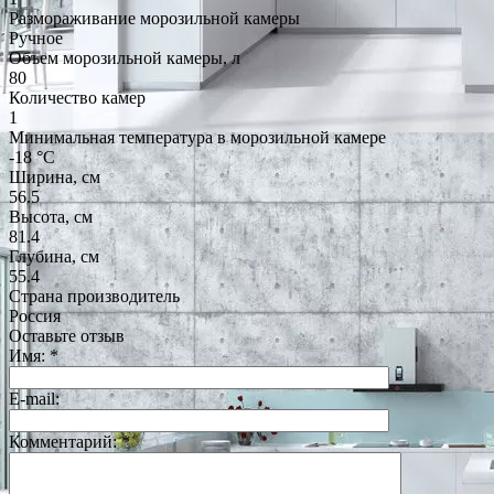
Размораживание морозильной камеры
Ручное
Объем морозильной камеры, л
80
Количество камер
1
Минимальная температура в морозильной камере
-18 °C
Ширина, см
56.5
Высота, см
81.4
Глубина, см
55.4
Страна производитель
Россия
Оставьте отзыв
Имя:
*
E-mail:
Комментарий:
*