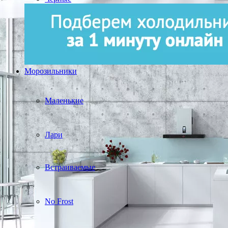
Морозильники
Маленькие
Лари
Встраиваемые
No Frost