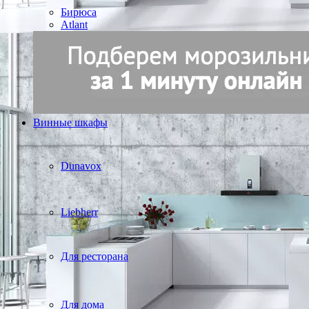
Бирюса
Atlant
Винные шкафы
Dunavox
Liebherr
Для ресторана
Для дома