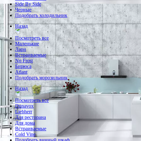
Side By Side
Черные
Подобрать холодильник
Назад
Посмотреть все
Маленькие
Лари
Встраиваемые
No Frost
Бирюса
Atlant
Подобрать морозильник
Назад
Посмотреть все
Dunavox
Liebherr
Для ресторана
Для дома
Встраиваемые
Cold Vine
Подобрать винный шкаф