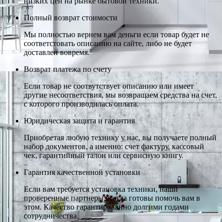
низких цен на рынке бытовой техники.
Полный возврат стоимости
Мы полностью вернем вам деньги если товар будет не
соответстовать описанию на сайте, либо не будет
доставлен вовремя.
Возврат платежа по счету
Если товар не соотвутствует описанию или имеет
другие несоответствия, мы возвращаем средства на счет,
с которого производилась оплата.
Юридическая защита и гарантия
Приобретая любую технику у нас, вы получаете полный
набор документов, а именно: счет фактуру, кассовый
чек, гарантийный талон или сервисную книгу.
Гарантия качественной установки
Если вам требуется установка техники, наши
проверенные партнеры всегда готовы помочь вам в
этом. Качество гарантированно долгими годами
сотрудничества.