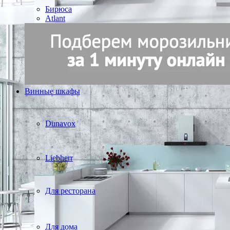
Бирюса
Atlant
Винные шкафы
Dunavox
Liebherr
Для ресторана
Для дома