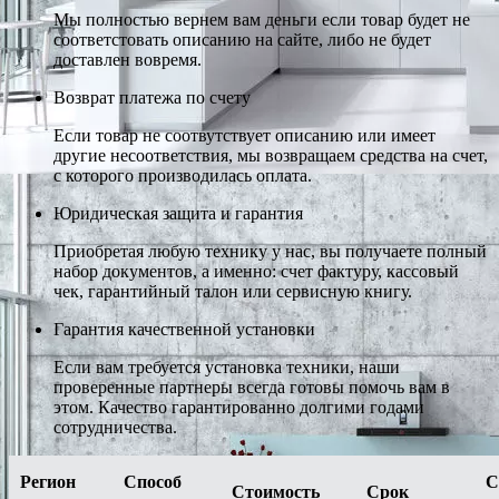
Мы полностью вернем вам деньги если товар будет не
соответстовать описанию на сайте, либо не будет
доставлен вовремя.
Возврат платежа по счету
Если товар не соотвутствует описанию или имеет
другие несоответствия, мы возвращаем средства на счет,
с которого производилась оплата.
Юридическая защита и гарантия
Приобретая любую технику у нас, вы получаете полный
набор документов, а именно: счет фактуру, кассовый
чек, гарантийный талон или сервисную книгу.
Гарантия качественной установки
Если вам требуется установка техники, наши
проверенные партнеры всегда готовы помочь вам в
этом. Качество гарантированно долгими годами
сотрудничества.
Регион
Способ
С
Стоимость
Срок