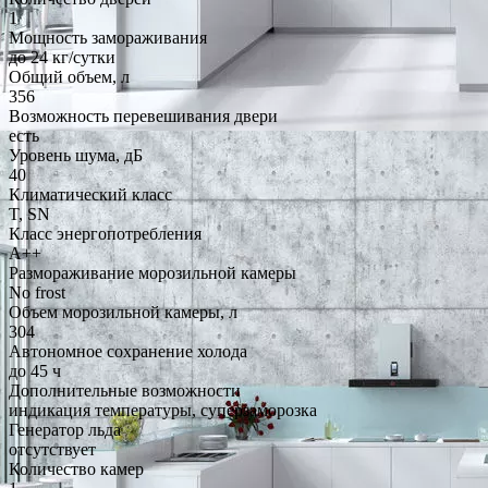
1
Мощность замораживания
до 24 кг/cутки
Общий объем, л
356
Возможность перевешивания двери
есть
Уровень шума, дБ
40
Климатический класс
T, SN
Класс энергопотребления
A++
Размораживание морозильной камеры
No frost
Объем морозильной камеры, л
304
Автономное сохранение холода
до 45 ч
Дополнительные возможности
индикация температуры, суперзаморозка
Генератор льда
отсутствует
Количество камер