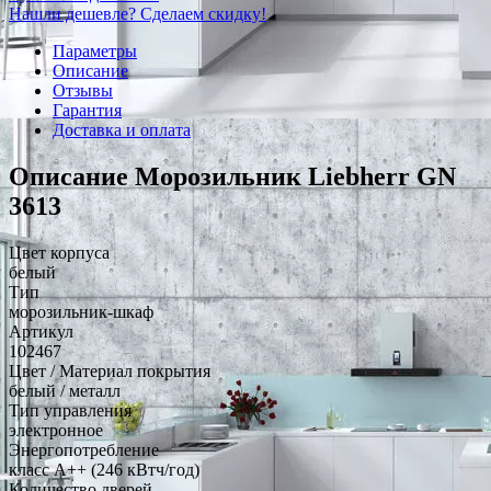
Нашли дешевле? Сделаем скидку!
Параметры
Описание
Отзывы
Гарантия
Доставка и оплата
Описание Морозильник Liebherr GN
3613
Цвет корпуса
белый
Тип
морозильник-шкаф
Артикул
102467
Цвет / Материал покрытия
белый / металл
Тип управления
электронное
Энергопотребление
класс A++ (246 кВтч/год)
Количество дверей