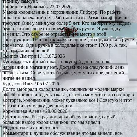
технику самсунг.
Любишкин Николай
/ 22.07.2026
У меня холодильник и морозильник Либхерр. По работе
никаких нареканий нет. Работают тихо. Размораживания не
требуют. Они у меня уже более 5 лет. Кто выберет эту модель
будьте готовы через это время менять ручки. Я уже одну
заменил. Это самое не отработанное место в этой
конструкции. То пластик в ручке лопнет, то пружинка в ручке
сломается. Одна ручка в холодильнике стоит 1700 р. А так,
холодильник хороший.
Осипов Дмитрий
/ 13.07.2026
Купил здесь винный шкаф, покупкой доволен, пока
нареканий к магазину нет. Доставили на следующий день
после заказа. Советую тк больше, чем у них предложений,
нигде не нашёл
Бурдасов Илья
/ 05.07.2026
Долго выбирали холодильник , сошлись на модели марки
hitachi, привезли в день заказа , с этого момента и до сих пор в
восторге, холодильник может буквально все ! Советую и этот
магазин и эту марку для покупки.
Кормышева Алена
/ 28.06.2026
Достоинства: быстрая доставка.обслуживание, самый
большой выбор холодильников что мы видели.
Недостатки: их просто нет.
Комментарии: лучшее обслуживание что мы видели, все