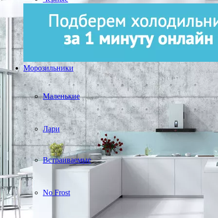
Морозильники
Маленькие
Лари
Встраиваемые
No Frost