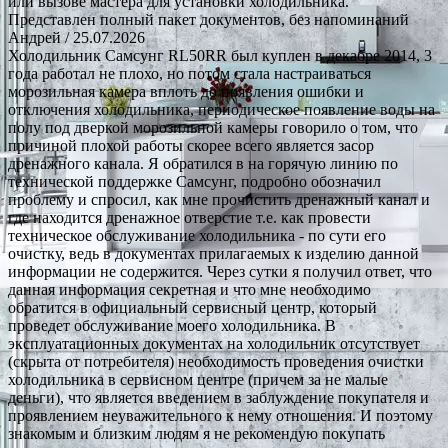
или вызове мастера для установки холодильника.
Представлен полный пакет документов, без напоминаний
Андрей
/ 25.07.2026
Холодильник Самсунг RL50RR был куплен в декабре 2014, 3
года работал не плохо, но потом стала настраиваться
морозильная камера вплоть до появления ошибки и
отключения холодильника, периодическое появление воды на
полу под дверкой морозильной камеры говорило о том, что
причиной плохой работы скорее всего является засор
дренажного канала. Я обратился в на горячую линию по
технической поддержке Самсунг, подробно обозначил
проблему и спросил, как мне прочистить дренажный канал и
где находится дренажное отверстие т.е. как провести
техническое обслуживание холодильника - по сути его
очистку, ведь в документах прилагаемых к изделию данной
информации не содержится. Через сутки я получил ответ, что
данная информация секретная и что мне необходимо
обратится в официальный сервисный центр, который
проведет обслуживание моего холодильника. В
эксплуатационных документах на холодильник отсутствует
(скрыта от потребителя) необходимость проведения очистки
холодильника в сервисном центре (причем за не малые
деньги), что является введением в заблуждение покупателя и
проявлением неуважительного к нему отношения. И поэтому
знакомым и близким людям я не рекомендую покупать