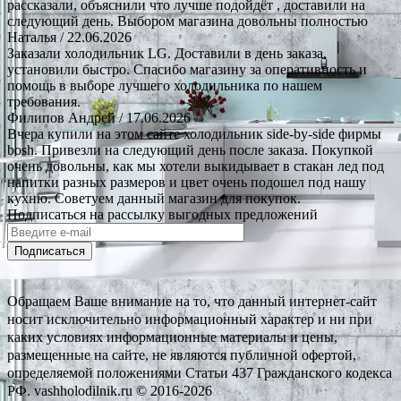
рассказали, объяснили что лучше подойдёт , доставили на
следующий день. Выбором магазина довольны полностью
Наталья
/ 22.06.2026
Заказали холодильник LG. Доставили в день заказа,
установили быстро. Спасибо магазину за оперативность и
помощь в выборе лучшего холодильника по нашем
требования.
Филипов Андрей
/ 17.06.2026
Вчера купили на этом сайте холодильник side-by-side фирмы
bosh. Привезли на следующий день после заказа. Покупкой
очень довольны, как мы хотели выкидывает в стакан лед под
напитки разных размеров и цвет очень подошел под нашу
кухню. Советуем данный магазин для покупок.
Подписаться на рассылку выгодных предложений
Подписаться
Обращаем Ваше внимание на то, что данный интернет-сайт
носит исключительно информационный характер и ни при
каких условиях информационные материалы и цены,
размещенные на сайте, не являются публичной офертой,
определяемой положениями Статьи 437 Гражданского кодекса
РФ. vashholodilnik.ru © 2016-2026