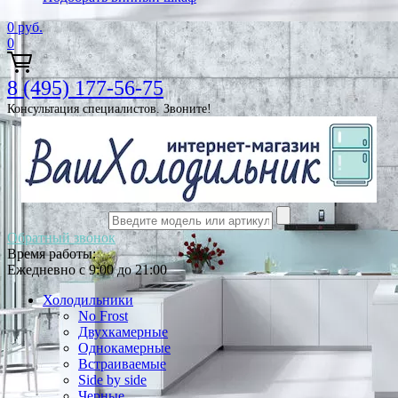
0
руб.
0
8 (495) 177-56-75
Консультация специалистов. Звоните!
Обратный звонок
Время работы:
Ежедневно с 9:00 до 21:00
Холодильники
No Frost
Двухкамерные
Однокамерные
Встраиваемые
Side by side
Черные