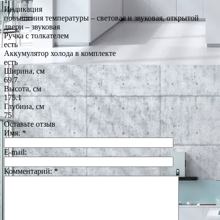
1
Индикация
повышения температуры – световая и звуковая, открытой
двери – звуковая
Ручка с толкателем
есть
Аккумулятор холода в комплекте
есть
Ширина, см
69.7
Высота, см
175.1
Глубина, см
75
Оставьте отзыв
Имя:
*
E-mail:
Комментарий:
*