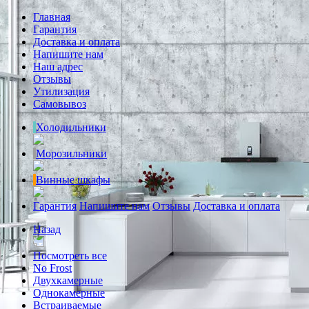
Главная
Гарантия
Доставка и оплата
Напишите нам
Наш адрес
Отзывы
Утилизация
Самовывоз
Холодильники
Морозильники
Винные шкафы
Гарантия
Напишите нам
Отзывы
Доставка и оплата
Назад
Посмотреть все
No Frost
Двухкамерные
Однокамерные
Встраиваемые