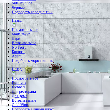
Side By Side
Черные
Подобрать холодильник
Назад
Посмотреть все
Маленькие
Лари
Встраиваемые
No Frost
Бирюса
Atlant
Подобрать морозильник
Назад
Посмотреть все
Dunavox
Liebherr
Для ресторана
Для дома
Встраиваемые
Cold Vine
Подобрать винный шкаф