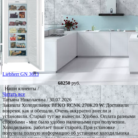
Liebherr GN 3613
68250
руб.
Наши клиенты /
Читать все
Татьяна Николаевна
/ 30.07.2026
Заказала Холодильник BEKO RCNK 270K20 W. Доставили
вовремя. как и обещали. Очень аккуратно внесли и
установили. Старый тут же вынесли. Удобно. Оплата разными
способами - мне было удобно наличными при получении.
Холодильник. работает тише старого. При установке
получила полную информацию об установке холодильника