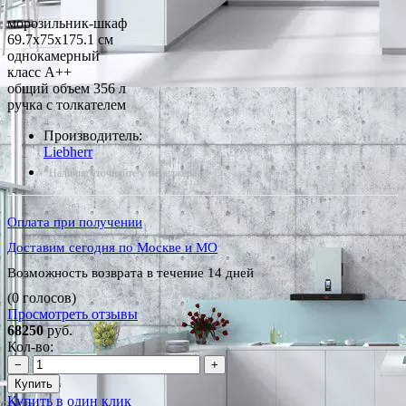
морозильник-шкаф
69.7x75x175.1 см
однокамерный
класс A++
общий объем 356 л
ручка с толкателем
Производитель:
Liebherr
*Наличие уточняйте у менеджера
Оплата при получении
Доставим сегодня по Москве и МО
Возможность возврата в течение 14 дней
(0 голосов)
Просмотреть отзывы
68250
руб.
Кол-во:
−
+
Купить
Купить в один клик