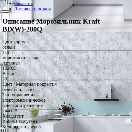
Гарантия
Доставка и оплата
Описание Морозильник Kraft
BD(W)-200Q
Цвет корпуса
белый
Тип
морозильник-ларь
Артикул
102023
Вес, кг
33
Цвет / Материал покрытия
белый / пластик
Тип управления
электромеханическое
Энергопотребление
класс A
Хладагент
R600a (изобутан)
Количество дверей
1