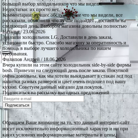
большой выбор холодильников что мы видели.
Недостатки: их просто нет.
Комментарии: лучшее обслуживание что мы видели, все
рассказали, объяснили что лучше подойдёт , доставили на
следующий день. Выбором магазина довольны полностью
Наталья
/ 23.06.2026
Заказали холодильник LG. Доставили в день заказа,
установили быстро. Спасибо магазину за оперативность и
помощь в выборе лучшего холодильника по нашем
требования.
Филипов Андрей
/ 18.06.2026
Вчера купили на этом сайте холодильник side-by-side фирмы
bosh. Привезли на следующий день после заказа. Покупкой
очень довольны, как мы хотели выкидывает в стакан лед под
напитки разных размеров и цвет очень подошел под нашу
кухню. Советуем данный магазин для покупок.
Подписаться на рассылку выгодных предложений
Подписаться
Обращаем Ваше внимание на то, что данный интернет-сайт
носит исключительно информационный характер и ни при
каких условиях информационные материалы и цены,