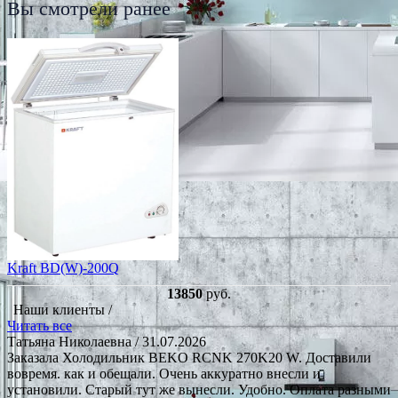
Вы смотрели ранее
Kraft BD(W)-200Q
13850
руб.
Наши клиенты /
Читать все
Татьяна Николаевна
/ 31.07.2026
Заказала Холодильник BEKO RCNK 270K20 W. Доставили
вовремя. как и обещали. Очень аккуратно внесли и
установили. Старый тут же вынесли. Удобно. Оплата разными