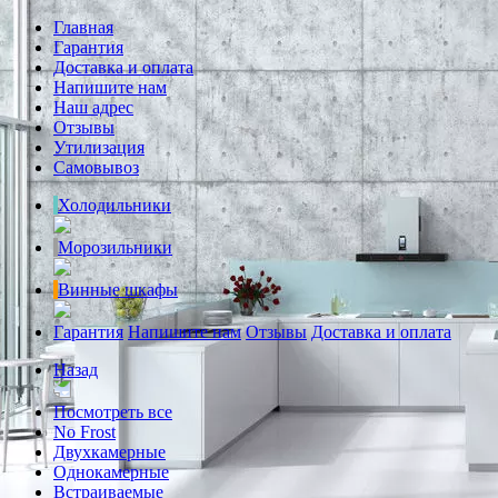
Главная
Гарантия
Доставка и оплата
Напишите нам
Наш адрес
Отзывы
Утилизация
Самовывоз
Холодильники
Морозильники
Винные шкафы
Гарантия
Напишите нам
Отзывы
Доставка и оплата
Назад
Посмотреть все
No Frost
Двухкамерные
Однокамерные
Встраиваемые