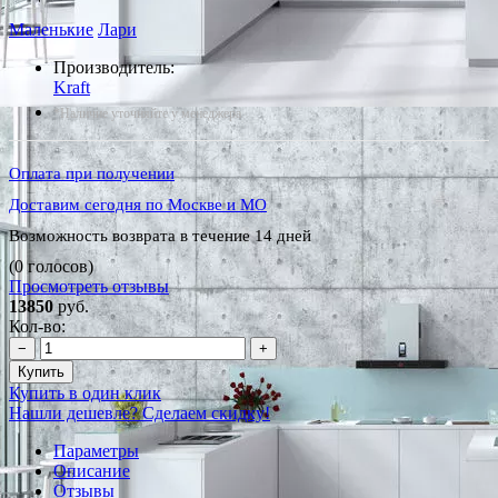
Маленькие
Лари
Производитель:
Kraft
*Наличие уточняйте у менеджера
Оплата при получении
Доставим сегодня по Москве и МО
Возможность возврата в течение 14 дней
(0 голосов)
Просмотреть отзывы
13850
руб.
Кол-во:
−
+
Купить
Купить в один клик
Нашли дешевле? Сделаем скидку!
Параметры
Описание
Отзывы