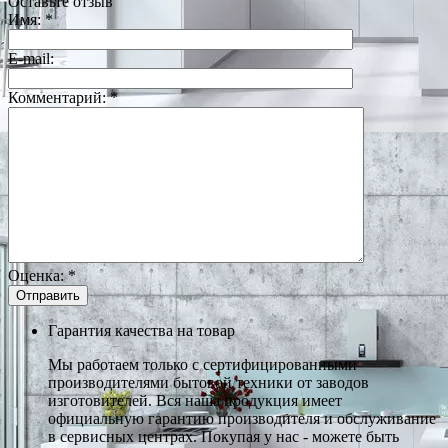
Оставьте отзыв
Имя:
*
E-mail:
Комментарий:
*
Оценка:
*
Гарантия качества на товар
Мы работаем только с сертифицированными
производителями бытовой техники от заводов
изготовителей. Вся наша продукция имеет
официальную гарантию производителя и обслуживание
в сервисных центрах. Покупая у нас - можете быть