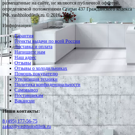
размещенные на сайте, не являются публичной офертой,
определяемой положениями Статьи 437 Гражданского кодекса
РФ. vashholodilnik.ru © 2016-2026
Информация:
Гарантия
Пункты выдачи по всей России
Доставка и оплата
Напишите нам
Наш адрес
Отзывы
Отзывы о холодильниках
Помощь покупателю
Утилизация техники
Политика конфиденциальности
Самовывоз
Поставщикам
Вакансии
Наши контакты:
8 (495) 177-56-75
zakaz@vashholodilnik.ru