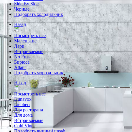
Side By Side
Черные
Подобрать холодильник
Назад
Посмотреть все
Маленькие
Лари
Встраиваемые
No Frost
Бирюса
Atlant
Подобрать морозильник
Назад
Посмотреть все
Dunavox
Liebherr
Для ресторана
Для дома
Встраиваемые
Cold Vine
Подобрать винный шкаф