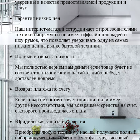
уверенны в качестве предоставляемой продукции и
услуг.
Гарантия низких цен
Наш интернет-магазин сотрудничает с производителями
техники напрямую и не имеет оффлайн площадей и
шоу-румов, что позволяет удерживать одну из самых
низких цен на рынке бытовой техники.
Полный возврат стоимости
Мы полностью вернем вам деньги если товар будет не
соответстовать описанию на сайте, либо не будет
доставлен вовремя.
Возврат платежа по счету
Если товар не соотвутствует описанию или имеет
другие несоответствия, мы возвращаем средства на счет,
с которого производилась оплата.
Юридическая защита и гарантия
Приобретая любую технику у нас, вы получаете полный
набор документов, а именно: счет фактуру, кассовый