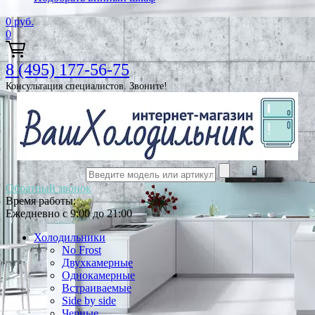
0
руб.
0
8 (495) 177-56-75
Консультация специалистов. Звоните!
Обратный звонок
Время работы:
Ежедневно с 9:00 до 21:00
Холодильники
No Frost
Двухкамерные
Однокамерные
Встраиваемые
Side by side
Черные