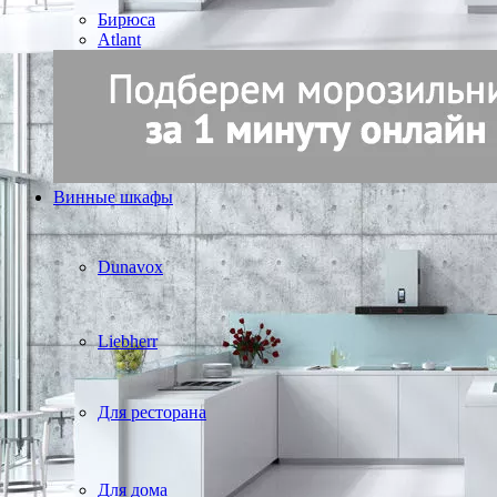
Бирюса
Atlant
Винные шкафы
Dunavox
Liebherr
Для ресторана
Для дома