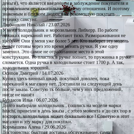
деньги), что является введением в заблуждение покупателя и
проявлением неуважительного к нему отношения. И поэтому
знакомым и близким людям я не рекомендую покупать
технику самсунг.
Любишкин Николай
/ 23.07.2026
У меня холодильник и морозильник Либхерр. По работе
никаких нареканий нет. Работают тихо. Размораживания не
требуют. Они у меня уже более 5 лет. Кто выберет эту модель
будьте готовы через это время менять ручки. Я уже одну
заменил. Это самое не отработанное место в этой
конструкции. То пластик в ручке лопнет, то пружинка в ручке
сломается. Одна ручка в холодильнике стоит 1700 р. А так,
холодильник хороший.
Осипов Дмитрий
/ 14.07.2026
Купил здесь винный шкаф, покупкой доволен, пока
нареканий к магазину нет. Доставили на следующий день
после заказа. Советую тк больше, чем у них предложений,
нигде не нашёл
Бурдасов Илья
/ 06.07.2026
Долго выбирали холодильник , сошлись на модели марки
hitachi, привезли в день заказа , с этого момента и до сих пор в
восторге, холодильник может буквально все ! Советую и этот
магазин и эту марку для покупки.
Кормышева Алена
/ 29.06.2026
Достоинства: быстрая доставка.обслуживание, самый