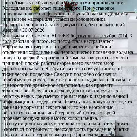
способами - мне было удобно наличными при получении.
Холодильник. работает тише старого. При установке
получила полную информацию об установке холодильника
или вызове мастера для установки холодильника.
Представлен полный пакет документов, без напоминаний
Андрей
/ 26.07.2026
Холодильник Самсунг RL50RR был куплен в декабре 2014, 3
года работал не плохо, но потом стала настраиваться
морозильная камера вплоть до появления ошибки и
отключения холодильника, периодическое появление воды на
полу под дверкой морозильной камеры говорило о том, что
причиной плохой работы скорее всего является засор
дренажного канала. Я обратился в на горячую линию по
технической поддержке Самсунг, подробно обозначил
проблему и спросил, как мне прочистить дренажный канал и
где находится дренажное отверстие т.е. как провести
техническое обслуживание холодильника - по сути его
очистку, ведь в документах прилагаемых к изделию данной
информации не содержится. Через сутки я получил ответ, что
данная информация секретная и что мне необходимо
обратится в официальный сервисный центр, который
проведет обслуживание моего холодильника. В
эксплуатационных документах на холодильник отсутствует
(скрыта от потребителя) необходимость проведения очистки
холодильника в сервисном центре (причем за не малые