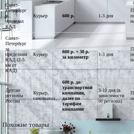
Санкт-
Петербург
П
в
Курьер
600 р.
1-3 дня
п
пределах
н
КАД
Санкт-
Петербург
за
П
600 р. + 30 р.
пределами
Курьер
1-3 дня
п
за километр
КАД (2-5
н
км от
КАД)
600 р. до
транспортной
Другие
3-10 дня (в
Курьер,
компании,
П
регионы
зависимости
самовывоз
далее по
п
России
от региона)
тарифам
компании
Похожие товары