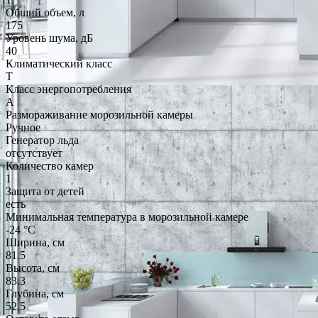
Общий объем, л
175
Уровень шума, дБ
40
Климатический класс
T
Класс энергопотребления
A
Размораживание морозильной камеры
Ручное
Генератор льда
отсутствует
Количество камер
1
Защита от детей
есть
Минимальная температура в морозильной камере
-24 °C
Ширина, см
81.5
Высота, см
83.3
Глубина, см
52.5