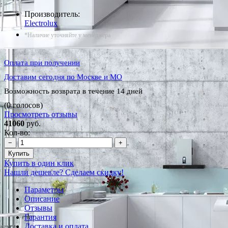
Производитель:
Electrolux
*Наличие уточняйте у менеджера
Оплата при получении
Доставим сегодня по Москве и МО
Возможность возврата в течение 14 дней
(0 голосов)
Просмотреть отзывы
41060
руб.
Кол-во:
−
+
Купить
Купить в один клик
Нашли дешевле? Сделаем скидку!
Параметры
Описание
Отзывы
Гарантия
Доставка и оплата