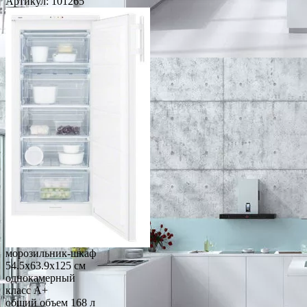
Артикул:
101265
морозильник-шкаф
54.5x63.9x125 см
однокамерный
класс A+
общий объем 168 л