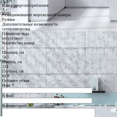
T, SN
Класс энергопотребления
A+
Размораживание морозильной камеры
Ручное
Дополнительные возможности
суперзаморозка
Генератор льда
отсутствует
Количество камер
1
Ширина, см
54.5
Высота, см
125
Глубина, см
63.9
Оставьте отзыв
Имя:
*
E-mail:
Комментарий:
*