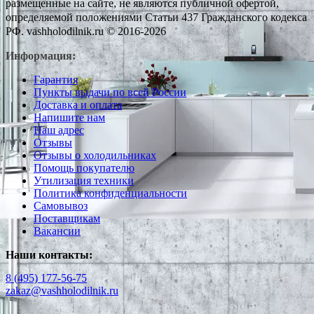
размещенные на сайте, не являются публичной офертой,
определяемой положениями Статьи 437 Гражданского кодекса
РФ. vashholodilnik.ru © 2016-2026
Информация:
Гарантия
Пункты выдачи по всей России
Доставка и оплата
Напишите нам
Наш адрес
Отзывы
Отзывы о холодильниках
Помощь покупателю
Утилизация техники
Политика конфиденциальности
Самовывоз
Поставщикам
Вакансии
Наши контакты:
8 (495) 177-56-75
zakaz@vashholodilnik.ru