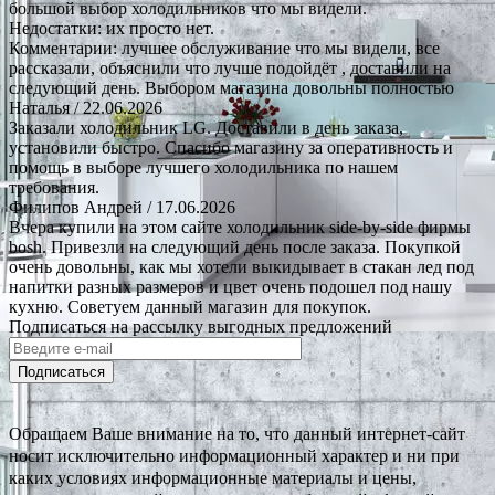
большой выбор холодильников что мы видели.
Недостатки: их просто нет.
Комментарии: лучшее обслуживание что мы видели, все
рассказали, объяснили что лучше подойдёт , доставили на
следующий день. Выбором магазина довольны полностью
Наталья
/ 22.06.2026
Заказали холодильник LG. Доставили в день заказа,
установили быстро. Спасибо магазину за оперативность и
помощь в выборе лучшего холодильника по нашем
требования.
Филипов Андрей
/ 17.06.2026
Вчера купили на этом сайте холодильник side-by-side фирмы
bosh. Привезли на следующий день после заказа. Покупкой
очень довольны, как мы хотели выкидывает в стакан лед под
напитки разных размеров и цвет очень подошел под нашу
кухню. Советуем данный магазин для покупок.
Подписаться на рассылку выгодных предложений
Подписаться
Обращаем Ваше внимание на то, что данный интернет-сайт
носит исключительно информационный характер и ни при
каких условиях информационные материалы и цены,