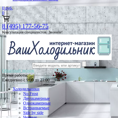
0
руб.
0
8 (495) 177-56-75
Консультация специалистов. Звоните!
Обратный звонок
Время работы:
Ежедневно с 9:00 до 21:00
Холодильники
No Frost
Двухкамерные
Однокамерные
Встраиваемые
Side by side
Черные