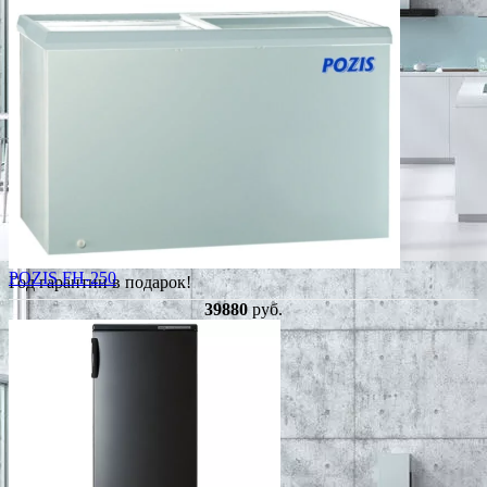
POZIS FH-250
Год гарантии в подарок!
39880
руб.