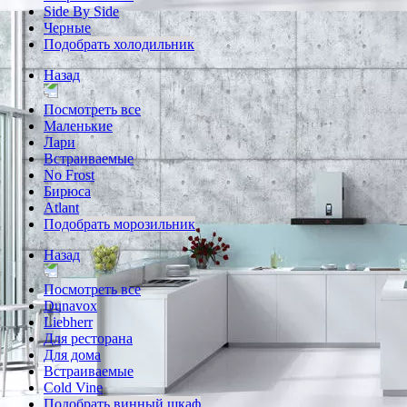
Side By Side
Черные
Подобрать холодильник
Назад
Посмотреть все
Маленькие
Лари
Встраиваемые
No Frost
Бирюса
Atlant
Подобрать морозильник
Назад
Посмотреть все
Dunavox
Liebherr
Для ресторана
Для дома
Встраиваемые
Cold Vine
Подобрать винный шкаф