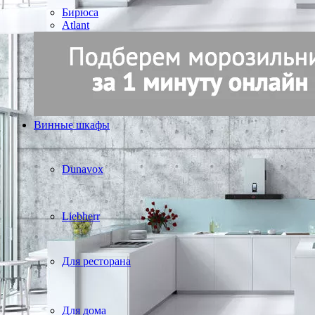
Бирюса
Atlant
Винные шкафы
Dunavox
Liebherr
Для ресторана
Для дома