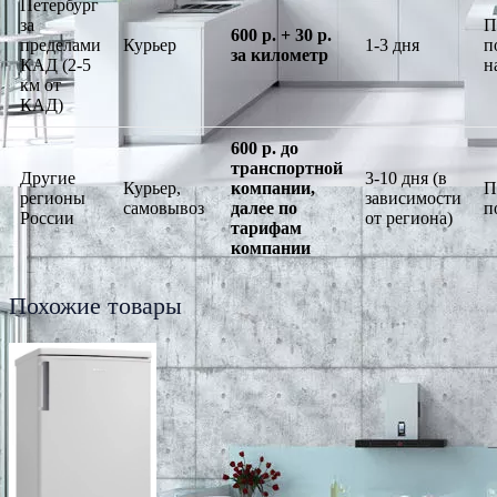
Петербург
за
П
600 р. + 30 р.
пределами
Курьер
1-3 дня
п
за километр
КАД (2-5
н
км от
КАД)
600 р. до
транспортной
Другие
3-10 дня (в
Курьер,
компании,
П
регионы
зависимости
самовывоз
далее по
п
России
от региона)
тарифам
компании
Похожие товары