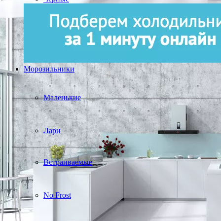
Морозильники
Маленькие
Лари
Встраиваемые
No Frost