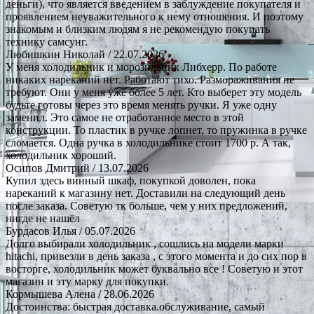
деньги), что является введением в заблуждение покупателя и
проявлением неуважительного к нему отношения. И поэтому
знакомым и близким людям я не рекомендую покупать
технику самсунг.
Любишкин Николай
/ 22.07.2026
У меня холодильник и морозильник Либхерр. По работе
никаких нареканий нет. Работают тихо. Размораживания не
требуют. Они у меня уже более 5 лет. Кто выберет эту модель
будьте готовы через это время менять ручки. Я уже одну
заменил. Это самое не отработанное место в этой
конструкции. То пластик в ручке лопнет, то пружинка в ручке
сломается. Одна ручка в холодильнике стоит 1700 р. А так,
холодильник хороший.
Осипов Дмитрий
/ 13.07.2026
Купил здесь винный шкаф, покупкой доволен, пока
нареканий к магазину нет. Доставили на следующий день
после заказа. Советую тк больше, чем у них предложений,
нигде не нашёл
Бурдасов Илья
/ 05.07.2026
Долго выбирали холодильник , сошлись на модели марки
hitachi, привезли в день заказа , с этого момента и до сих пор в
восторге, холодильник может буквально все ! Советую и этот
магазин и эту марку для покупки.
Кормышева Алена
/ 28.06.2026
Достоинства: быстрая доставка.обслуживание, самый