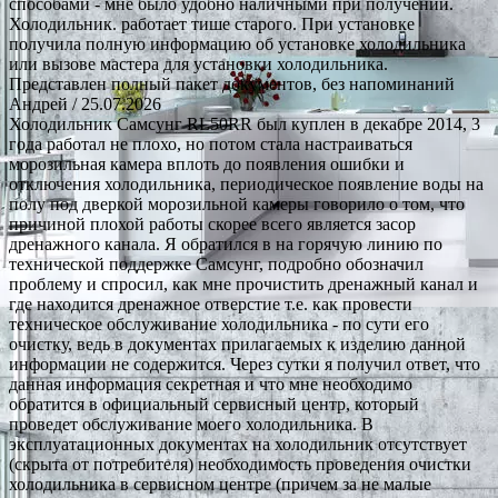
способами - мне было удобно наличными при получении.
Холодильник. работает тише старого. При установке
получила полную информацию об установке холодильника
или вызове мастера для установки холодильника.
Представлен полный пакет документов, без напоминаний
Андрей
/ 25.07.2026
Холодильник Самсунг RL50RR был куплен в декабре 2014, 3
года работал не плохо, но потом стала настраиваться
морозильная камера вплоть до появления ошибки и
отключения холодильника, периодическое появление воды на
полу под дверкой морозильной камеры говорило о том, что
причиной плохой работы скорее всего является засор
дренажного канала. Я обратился в на горячую линию по
технической поддержке Самсунг, подробно обозначил
проблему и спросил, как мне прочистить дренажный канал и
где находится дренажное отверстие т.е. как провести
техническое обслуживание холодильника - по сути его
очистку, ведь в документах прилагаемых к изделию данной
информации не содержится. Через сутки я получил ответ, что
данная информация секретная и что мне необходимо
обратится в официальный сервисный центр, который
проведет обслуживание моего холодильника. В
эксплуатационных документах на холодильник отсутствует
(скрыта от потребителя) необходимость проведения очистки
холодильника в сервисном центре (причем за не малые