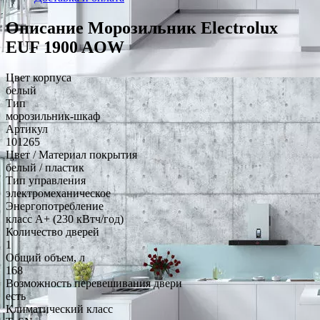
Описание Морозильник Electrolux
EUF 1900 AOW
Цвет корпуса
белый
Тип
морозильник-шкаф
Артикул
101265
Цвет / Материал покрытия
белый / пластик
Тип управления
электромеханическое
Энергопотребление
класс A+ (230 кВтч/год)
Количество дверей
1
Общий объем, л
168
Возможность перевешивания двери
есть
Климатический класс