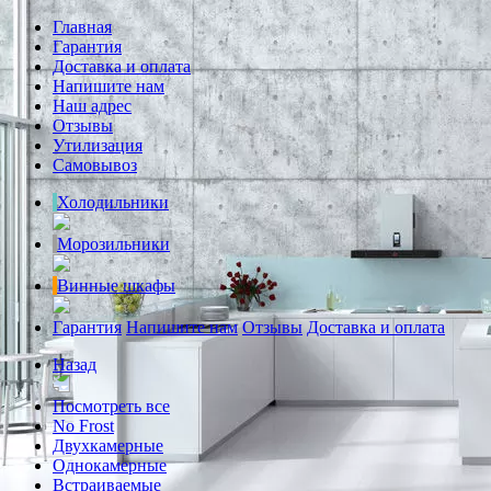
Главная
Гарантия
Доставка и оплата
Напишите нам
Наш адрес
Отзывы
Утилизация
Самовывоз
Холодильники
Морозильники
Винные шкафы
Гарантия
Напишите нам
Отзывы
Доставка и оплата
Назад
Посмотреть все
No Frost
Двухкамерные
Однокамерные
Встраиваемые