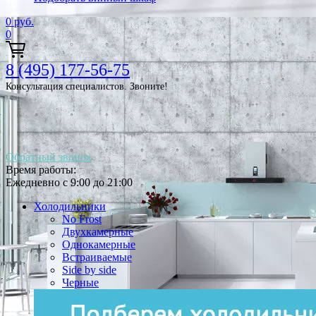
0
руб.
0
8 (495) 177-56-75
Консультация специалистов. Звоните!
Обратный звонок
Время работы:
Ежедневно с 9:00 до 21:00
Холодильники
No Frost
Двухкамерные
Однокамерные
Встраиваемые
Side by side
Черные