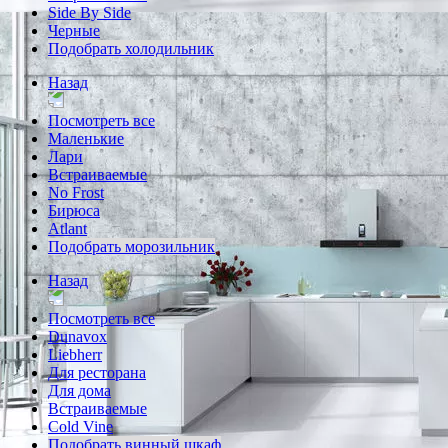
Side By Side
Черные
Подобрать холодильник
Назад
Посмотреть все
Маленькие
Лари
Встраиваемые
No Frost
Бирюса
Atlant
Подобрать морозильник
Назад
Посмотреть все
Dunavox
Liebherr
Для ресторана
Для дома
Встраиваемые
Cold Vine
Подобрать винный шкаф