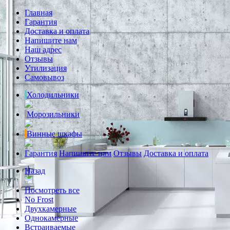
Главная
Гарантия
Доставка и оплата
Напишите нам
Наш адрес
Отзывы
Утилизация
Самовывоз
Холодильники
Морозильники
Винные шкафы
Гарантия
Напишите нам
Отзывы
Доставка и оплата
Назад
Посмотреть все
No Frost
Двухкамерные
Однокамерные
Встраиваемые