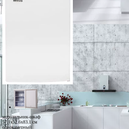
морозильник-шкаф
57.1x52.6x83.1 см
однокамерный