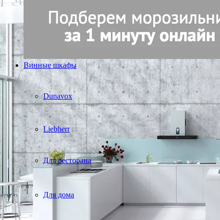
Винные шкафы
Dunavox
Liebherr
Для ресторана
Для дома