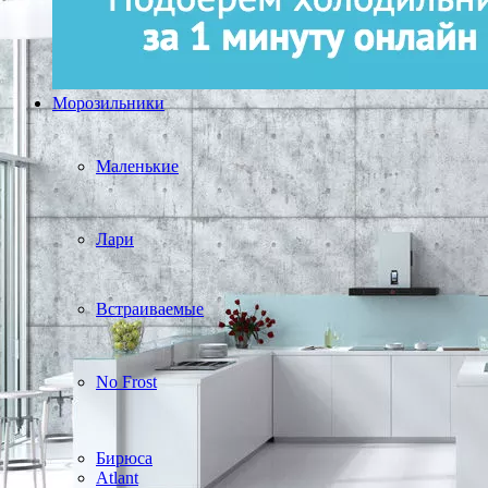
Морозильники
Маленькие
Лари
Встраиваемые
No Frost
Бирюса
Atlant