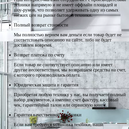
техники напрямую и не имеет оффлайн площадей и
шоу-румов, что позволяет удерживать одну из самых
низких цен на рынке бытовой техники.
Полный возврат стоимости
Мы полностью вернем вам деньги если товар будет не
соответстовать описанию на сайте, либо не будет
доставлен вовремя.
Возврат платежа по счету
Если товар не соотвутствует описанию или имеет
другие несоответствия, мы возвращаем средства на счет,
с которого производилась оплата.
Юридическая защита и гарантия
Приобретая любую технику у нас, вы получаете полный
набор документов, а именно: счет фактуру, кассовый
чек, гарантийный талон или сервисную книгу.
Гарантия качественной установки
Если вам требуется установка техники, наши