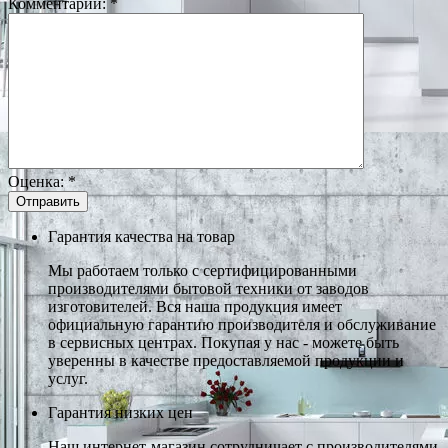
Комментарий:
*
Оценка:
*
Гарантия качества на товар
Мы работаем только с сертифицированными
производителями бытовой техники от заводов
изготовителей. Вся наша продукция имеет
официальную гарантию производителя и обслуживание
в сервисных центрах. Покупая у нас - можете быть
уверенны в качестве предоставляемой продукции и
услуг.
Гарантия низких цен
Наш интернет-магазин сотрудничает с производителями