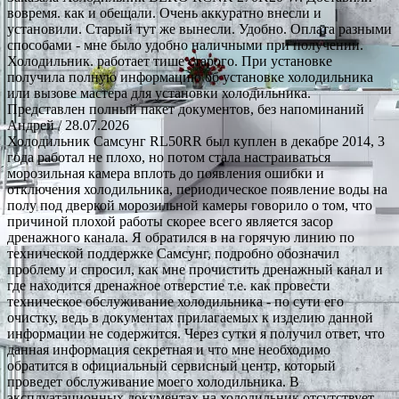
вовремя. как и обещали. Очень аккуратно внесли и
установили. Старый тут же вынесли. Удобно. Оплата разными
способами - мне было удобно наличными при получении.
Холодильник. работает тише старого. При установке
получила полную информацию об установке холодильника
или вызове мастера для установки холодильника.
Представлен полный пакет документов, без напоминаний
Андрей
/ 28.07.2026
Холодильник Самсунг RL50RR был куплен в декабре 2014, 3
года работал не плохо, но потом стала настраиваться
морозильная камера вплоть до появления ошибки и
отключения холодильника, периодическое появление воды на
полу под дверкой морозильной камеры говорило о том, что
причиной плохой работы скорее всего является засор
дренажного канала. Я обратился в на горячую линию по
технической поддержке Самсунг, подробно обозначил
проблему и спросил, как мне прочистить дренажный канал и
где находится дренажное отверстие т.е. как провести
техническое обслуживание холодильника - по сути его
очистку, ведь в документах прилагаемых к изделию данной
информации не содержится. Через сутки я получил ответ, что
данная информация секретная и что мне необходимо
обратится в официальный сервисный центр, который
проведет обслуживание моего холодильника. В
эксплуатационных документах на холодильник отсутствует