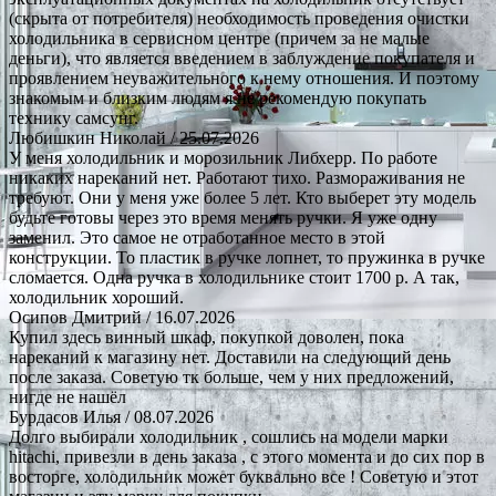
(скрыта от потребителя) необходимость проведения очистки
холодильника в сервисном центре (причем за не малые
деньги), что является введением в заблуждение покупателя и
проявлением неуважительного к нему отношения. И поэтому
знакомым и близким людям я не рекомендую покупать
технику самсунг.
Любишкин Николай
/ 25.07.2026
У меня холодильник и морозильник Либхерр. По работе
никаких нареканий нет. Работают тихо. Размораживания не
требуют. Они у меня уже более 5 лет. Кто выберет эту модель
будьте готовы через это время менять ручки. Я уже одну
заменил. Это самое не отработанное место в этой
конструкции. То пластик в ручке лопнет, то пружинка в ручке
сломается. Одна ручка в холодильнике стоит 1700 р. А так,
холодильник хороший.
Осипов Дмитрий
/ 16.07.2026
Купил здесь винный шкаф, покупкой доволен, пока
нареканий к магазину нет. Доставили на следующий день
после заказа. Советую тк больше, чем у них предложений,
нигде не нашёл
Бурдасов Илья
/ 08.07.2026
Долго выбирали холодильник , сошлись на модели марки
hitachi, привезли в день заказа , с этого момента и до сих пор в
восторге, холодильник может буквально все ! Советую и этот