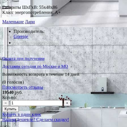
Габариты ШxГxВ: 55x48x86
Класс энергопотребления: A+
Маленькие
Лари
Производитель:
Gorenje
*Наличие уточняйте у менеджера
Оплата при получении
Доставим сегодня по Москве и МО
Возможность возврата в течение 14 дней
(0 голосов)
Просмотреть отзывы
19540
руб.
Кол-во:
−
+
Купить
Купить в один клик
Нашли дешевле? Сделаем скидку!