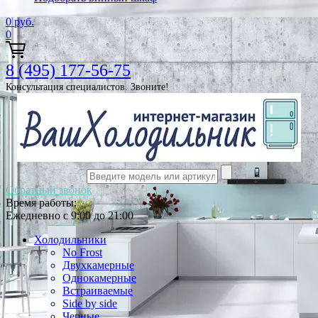
0
руб.
0
8 (495) 177-56-75
Консультация специалистов. Звоните!
Обратный звонок
Время работы:
Ежедневно с 9:00 до 21:00
Холодильники
No Frost
Двухкамерные
Однокамерные
Встраиваемые
Side by side
Черные