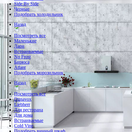
Side By Side
Черные
Подобрать холодильник
Назад
Посмотреть все
Маленькие
Лари
Встраиваемые
No Frost
Бирюса
Atlant
Подобрать морозильник
Назад
Посмотреть все
Dunavox
Liebherr
Для ресторана
Для дома
Встраиваемые
Cold Vine
Подобрать винный шкаф