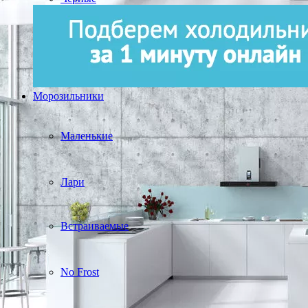
Морозильники
Маленькие
Лари
Встраиваемые
No Frost