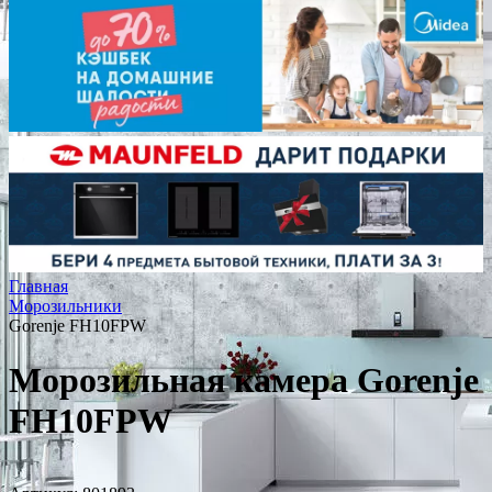
Главная
Морозильники
Gorenje FH10FPW
Морозильная камера Gorenje
FH10FPW