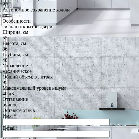
A+
Автономное сохранение холода
14
Особенности
сигнал открытой двери
Ширина, см
55
Высота, см
86
Глубина, см
48
Управление
механическое
Общий объем, в литрах
95
Максимальный уровень шума
40 дБ
Оттаивание
ручное
Оставьте отзыв
Имя:
*
E-mail: