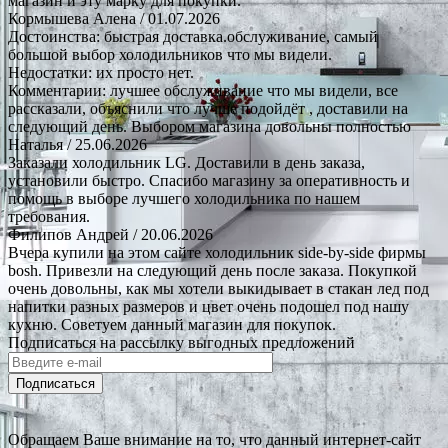
магазин и эту марку для покупки.
Кормышева Алена
/ 01.07.2026
Достоинства: быстрая доставка.обслуживание, самый
большой выбор холодильников что мы видели.
Недостатки: их просто нет.
Комментарии: лучшее обслуживание что мы видели, все
рассказали, объяснили что лучше подойдёт , доставили на
следующий день. Выбором магазина довольны полностью
Наталья
/ 25.06.2026
Заказали холодильник LG. Доставили в день заказа,
установили быстро. Спасибо магазину за оперативность и
помощь в выборе лучшего холодильника по нашем
требования.
Филипов Андрей
/ 20.06.2026
Вчера купили на этом сайте холодильник side-by-side фирмы
bosh. Привезли на следующий день после заказа. Покупкой
очень довольны, как мы хотели выкидывает в стакан лед под
напитки разных размеров и цвет очень подошел под нашу
кухню. Советуем данный магазин для покупок.
Подписаться на рассылку выгодных предложений
Подписаться
Обращаем Ваше внимание на то, что данный интернет-сайт