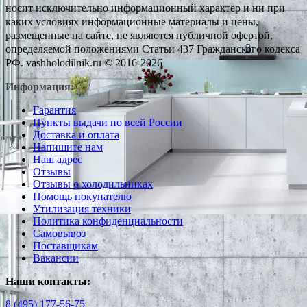
носит исключительно информационный характер и ни при
каких условиях информационные материалы и цены,
размещенные на сайте, не являются публичной офертой,
определяемой положениями Статьи 437 Гражданского кодекса
РФ. vashholodilnik.ru © 2016-2026
Информация:
Гарантия
Пункты выдачи по всей России
Доставка и оплата
Напишите нам
Наш адрес
Отзывы
Отзывы о холодильниках
Помощь покупателю
Утилизация техники
Политика конфиденциальности
Самовывоз
Поставщикам
Вакансии
Наши контакты:
8 (495) 177-56-75