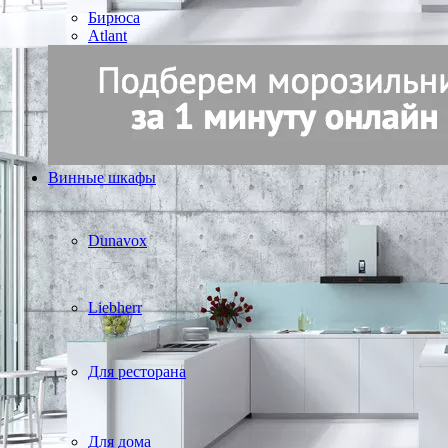
Бирюса
Atlant
Винные шкафы
Dunavox
Liebherr
Для ресторана
Для дома