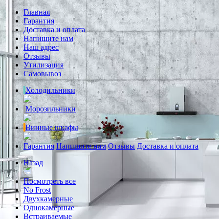
Главная
Гарантия
Доставка и оплата
Напишите нам
Наш адрес
Отзывы
Утилизация
Самовывоз
Холодильники
Морозильники
Винные шкафы
Гарантия
Напишите нам
Отзывы
Доставка и оплата
Назад
Посмотреть все
No Frost
Двухкамерные
Однокамерные
Встраиваемые