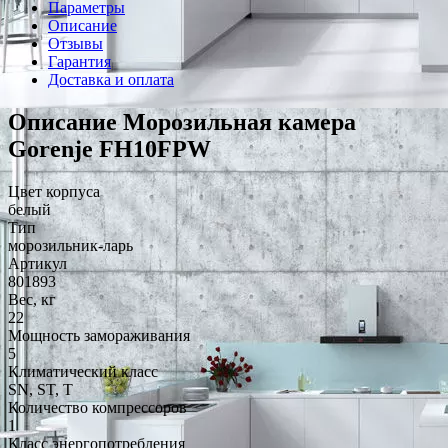
Параметры
Описание
Отзывы
Гарантия
Доставка и оплата
Описание Морозильная камера
Gorenje FH10FPW
Цвет корпуса
белый
Тип
морозильник-ларь
Артикул
801893
Вес, кг
22
Мощность замораживания
5
Климатический класс
SN, ST, T
Количество компрессоров
1
Класс энергопотребления