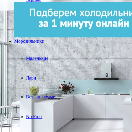
Морозильники
Маленькие
Лари
Встраиваемые
No Frost