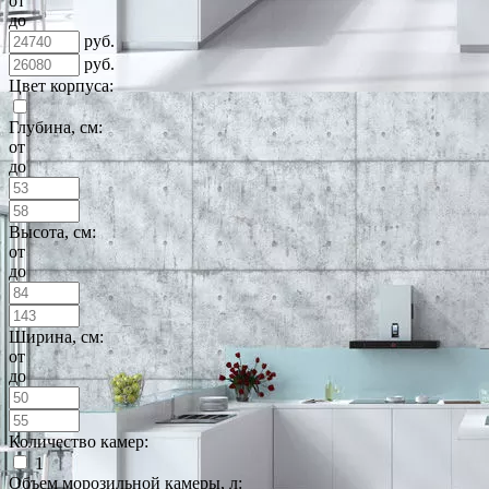
от
до
руб.
руб.
Цвет корпуса:
Глубина, см:
от
до
Высота, см:
от
до
Ширина, см:
от
до
Количество камер:
1
Объем морозильной камеры, л: