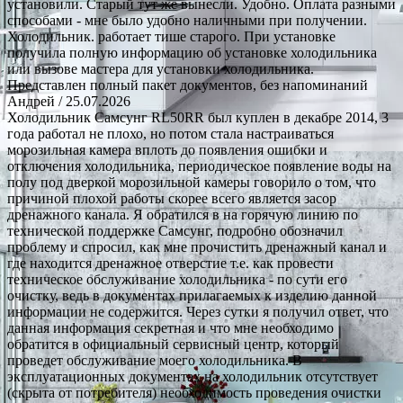
установили. Старый тут же вынесли. Удобно. Оплата разными
способами - мне было удобно наличными при получении.
Холодильник. работает тише старого. При установке
получила полную информацию об установке холодильника
или вызове мастера для установки холодильника.
Представлен полный пакет документов, без напоминаний
Андрей
/ 25.07.2026
Холодильник Самсунг RL50RR был куплен в декабре 2014, 3
года работал не плохо, но потом стала настраиваться
морозильная камера вплоть до появления ошибки и
отключения холодильника, периодическое появление воды на
полу под дверкой морозильной камеры говорило о том, что
причиной плохой работы скорее всего является засор
дренажного канала. Я обратился в на горячую линию по
технической поддержке Самсунг, подробно обозначил
проблему и спросил, как мне прочистить дренажный канал и
где находится дренажное отверстие т.е. как провести
техническое обслуживание холодильника - по сути его
очистку, ведь в документах прилагаемых к изделию данной
информации не содержится. Через сутки я получил ответ, что
данная информация секретная и что мне необходимо
обратится в официальный сервисный центр, который
проведет обслуживание моего холодильника. В
эксплуатационных документах на холодильник отсутствует
(скрыта от потребителя) необходимость проведения очистки