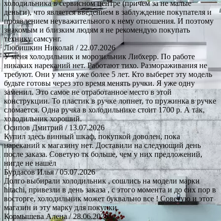
холодильника в сервисном центре (причем за не малые
деньги), что является введением в заблуждение покупателя и
проявлением неуважительного к нему отношения. И поэтому
знакомым и близким людям я не рекомендую покупать
технику самсунг.
Любишкин Николай
/ 22.07.2026
У меня холодильник и морозильник Либхерр. По работе
никаких нареканий нет. Работают тихо. Размораживания не
требуют. Они у меня уже более 5 лет. Кто выберет эту модель
будьте готовы через это время менять ручки. Я уже одну
заменил. Это самое не отработанное место в этой
конструкции. То пластик в ручке лопнет, то пружинка в ручке
сломается. Одна ручка в холодильнике стоит 1700 р. А так,
холодильник хороший.
Осипов Дмитрий
/ 13.07.2026
Купил здесь винный шкаф, покупкой доволен, пока
нареканий к магазину нет. Доставили на следующий день
после заказа. Советую тк больше, чем у них предложений,
нигде не нашёл
Бурдасов Илья
/ 05.07.2026
Долго выбирали холодильник , сошлись на модели марки
hitachi, привезли в день заказа , с этого момента и до сих пор в
восторге, холодильник может буквально все ! Советую и этот
магазин и эту марку для покупки.
Кормышева Алена
/ 28.06.2026