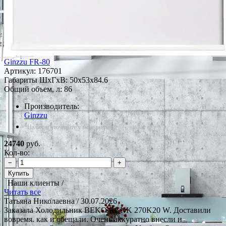
Ginzzu FR-80
Артикул:
176701
Габариты ШxГxВ: 50x53x84.6
Общий объем, л: 86
Производитель:
Ginzzu
*Наличие уточняйте у менеджера
24740
руб.
Кол-во:
−
+
Купить
Наши клиенты /
Читать все
Татьяна Николаевна
/ 30.07.2026
Заказала Холодильник BEKO RCNK 270K20 W. Доставили
вовремя. как и обещали. Очень аккуратно внесли и