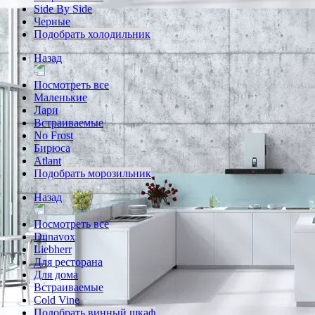
Side By Side
Черные
Подобрать холодильник
Назад
Посмотреть все
Маленькие
Лари
Встраиваемые
No Frost
Бирюса
Atlant
Подобрать морозильник
Назад
Посмотреть все
Dunavox
Liebherr
Для ресторана
Для дома
Встраиваемые
Cold Vine
Подобрать винный шкаф