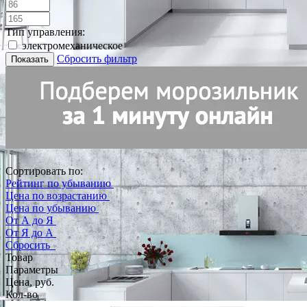
Тип управления:
электромеханическое
Сбросить фильтр
Показать
Сортировать по:
Рейтинг по убыванию
Цена по возрастанию
Цена по убыванию
От А до Я
От Я до А
Сбросить
Товар
Параметры
Цена, руб.
Кол-во