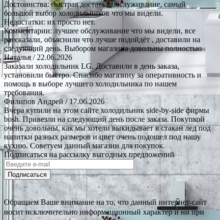
Достоинства: быстрая доставка.обслуживание, самый
большой выбор холодильников что мы видели.
Недостатки: их просто нет.
Комментарии: лучшее обслуживание что мы видели, все
рассказали, объяснили что лучше подойдёт , доставили на
следующий день. Выбором магазина довольны полностью
Наталья
/ 22.06.2026
Заказали холодильник LG. Доставили в день заказа,
установили быстро. Спасибо магазину за оперативность и
помощь в выборе лучшего холодильника по нашем
требования.
Филипов Андрей
/ 17.06.2026
Вчера купили на этом сайте холодильник side-by-side фирмы
bosh. Привезли на следующий день после заказа. Покупкой
очень довольны, как мы хотели выкидывает в стакан лед под
напитки разных размеров и цвет очень подошел под нашу
кухню. Советуем данный магазин для покупок.
Подписаться на рассылку выгодных предложений
Подписаться
Обращаем Ваше внимание на то, что данный интернет-сайт
носит исключительно информационный характер и ни при