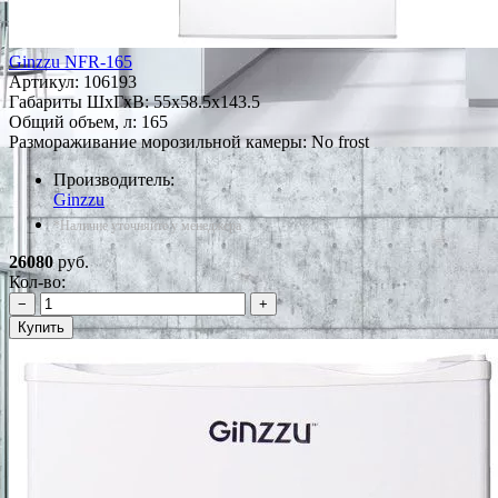
Ginzzu NFR-165
Артикул:
106193
Габариты ШxГxВ: 55x58.5x143.5
Общий объем, л: 165
Размораживание морозильной камеры: No frost
Производитель:
Ginzzu
*Наличие уточняйте у менеджера
26080
руб.
Кол-во:
−
+
Купить