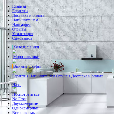
Главная
Гарантия
Доставка и оплата
Напишите нам
Наш адрес
Отзывы
Утилизация
Самовывоз
Холодильники
Морозильники
Винные шкафы
Гарантия
Напишите нам
Отзывы
Доставка и оплата
Назад
Посмотреть все
No Frost
Двухкамерные
Однокамерные
Встраиваемые