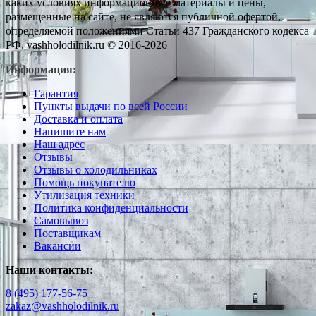
каких условиях информационные материалы и цены,
размещенные на сайте, не являются публичной офертой,
определяемой положениями Статьи 437 Гражданского кодекса
РФ. vashholodilnik.ru © 2016-2026
Информация:
Гарантия
Пункты выдачи по всей России
Доставка и оплата
Напишите нам
Наш адрес
Отзывы
Отзывы о холодильниках
Помощь покупателю
Утилизация техники
Политика конфиденциальности
Самовывоз
Поставщикам
Вакансии
Наши контакты:
8 (495) 177-56-75
zakaz@vashholodilnik.ru