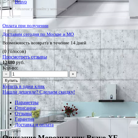
Bravo
*Наличие уточняйте у менеджера
Оплата при получении
Доставим сегодня по Москве и МО
Возможность возврата в течение 14 дней
(0 голосов)
Просмотреть отзывы
12480
руб.
Кол-во:
−
+
Купить
Купить в один клик
Нашли дешевле? Сделаем скидку!
Параметры
Описание
Отзывы
Гарантия
Доставка и оплата
Описание Морозильник Bravo XF-