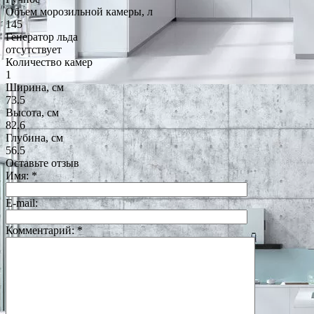
Объем морозильной камеры, л
145
Генератор льда
отсутствует
Количество камер
1
Ширина, см
73.5
Высота, см
82.6
Глубина, см
56.5
Оставьте отзыв
Имя:
*
E-mail:
Комментарий:
*