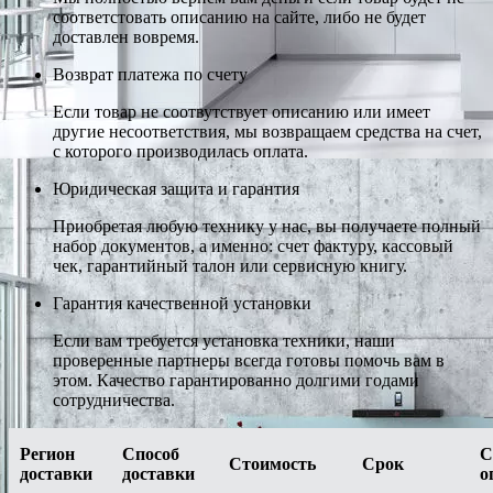
соответстовать описанию на сайте, либо не будет
доставлен вовремя.
Возврат платежа по счету
Если товар не соотвутствует описанию или имеет
другие несоответствия, мы возвращаем средства на счет,
с которого производилась оплата.
Юридическая защита и гарантия
Приобретая любую технику у нас, вы получаете полный
набор документов, а именно: счет фактуру, кассовый
чек, гарантийный талон или сервисную книгу.
Гарантия качественной установки
Если вам требуется установка техники, наши
проверенные партнеры всегда готовы помочь вам в
этом. Качество гарантированно долгими годами
сотрудничества.
Регион
Способ
С
Стоимость
Срок
доставки
доставки
о