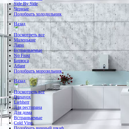
Side By Side
Черные
Подобрать холодильник
Назад
Посмотреть все
Маленькие
Лари
Встраиваемые
No Frost
Бирюса
Atlant
Подобрать морозильник
Назад
Посмотреть все
Dunavox
Liebherr
Для ресторана
Для дома
Встраиваемые
Cold Vine
Подобрать винный шкаф