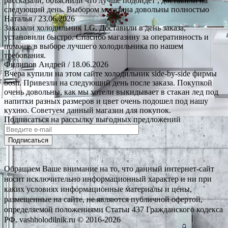
рассказали, объяснили что лучше подойдёт , доставили на
следующий день. Выбором магазина довольны полностью
Наталья
/ 23.06.2026
Заказали холодильник LG. Доставили в день заказа,
установили быстро. Спасибо магазину за оперативность и
помощь в выборе лучшего холодильника по нашем
требования.
Филипов Андрей
/ 18.06.2026
Вчера купили на этом сайте холодильник side-by-side фирмы
bosh. Привезли на следующий день после заказа. Покупкой
очень довольны, как мы хотели выкидывает в стакан лед под
напитки разных размеров и цвет очень подошел под нашу
кухню. Советуем данный магазин для покупок.
Подписаться на рассылку выгодных предложений
Подписаться
Обращаем Ваше внимание на то, что данный интернет-сайт
носит исключительно информационный характер и ни при
каких условиях информационные материалы и цены,
размещенные на сайте, не являются публичной офертой,
определяемой положениями Статьи 437 Гражданского кодекса
РФ. vashholodilnik.ru © 2016-2026