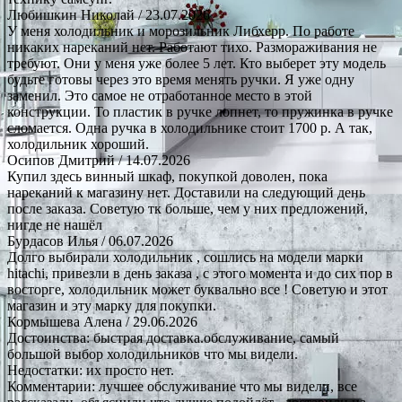
Любишкин Николай
/ 23.07.2026
У меня холодильник и морозильник Либхерр. По работе
никаких нареканий нет. Работают тихо. Размораживания не
требуют. Они у меня уже более 5 лет. Кто выберет эту модель
будьте готовы через это время менять ручки. Я уже одну
заменил. Это самое не отработанное место в этой
конструкции. То пластик в ручке лопнет, то пружинка в ручке
сломается. Одна ручка в холодильнике стоит 1700 р. А так,
холодильник хороший.
Осипов Дмитрий
/ 14.07.2026
Купил здесь винный шкаф, покупкой доволен, пока
нареканий к магазину нет. Доставили на следующий день
после заказа. Советую тк больше, чем у них предложений,
нигде не нашёл
Бурдасов Илья
/ 06.07.2026
Долго выбирали холодильник , сошлись на модели марки
hitachi, привезли в день заказа , с этого момента и до сих пор в
восторге, холодильник может буквально все ! Советую и этот
магазин и эту марку для покупки.
Кормышева Алена
/ 29.06.2026
Достоинства: быстрая доставка.обслуживание, самый
большой выбор холодильников что мы видели.
Недостатки: их просто нет.
Комментарии: лучшее обслуживание что мы видели, все