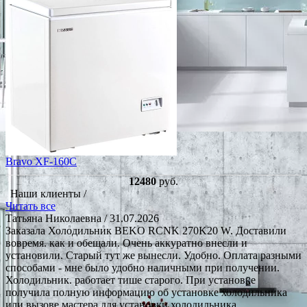
Bravo XF-160C
12480
руб.
Наши клиенты /
Читать все
Татьяна Николаевна
/ 31.07.2026
Заказала Холодильник BEKO RCNK 270K20 W. Доставили
вовремя. как и обещали. Очень аккуратно внесли и
установили. Старый тут же вынесли. Удобно. Оплата разными
способами - мне было удобно наличными при получении.
Холодильник. работает тише старого. При установке
получила полную информацию об установке холодильника
или вызове мастера для установки холодильника.