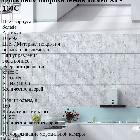
160C
Цвет корпуса
белый
Артикул
166492
Цвет / Материал покрытия
белый/ пластик/металл
Тип управления
электронное
Энергопотребление
класс C
Хладагент
R134a (HFC)
Количество дверей
1
Общий объем, л
160
Климатический класс
N, ST
Количество компрессоров
1
Размораживание морозильной камеры
Ручное