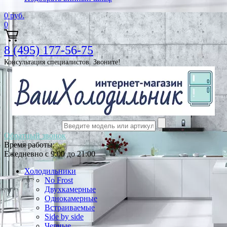
0
руб.
0
8 (495) 177-56-75
Консультация специалистов. Звоните!
Обратный звонок
Время работы:
Ежедневно с 9:00 до 21:00
Холодильники
No Frost
Двухкамерные
Однокамерные
Встраиваемые
Side by side
Черные