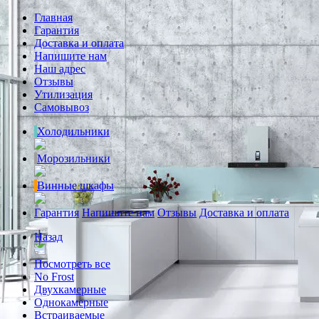
Главная
Гарантия
Доставка и оплата
Напишите нам
Наш адрес
Отзывы
Утилизация
Самовывоз
Холодильники
Морозильники
Винные шкафы
Гарантия
Напишите нам
Отзывы
Доставка и оплата
Назад
Посмотреть все
No Frost
Двухкамерные
Однокамерные
Встраиваемые