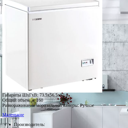
Габариты ШxГxВ: 73.5x56.5x82.6
Общий объем, л: 160
Размораживание морозильной камеры: Ручное
Маленькие
Производитель: