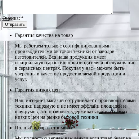
Оценка:
*
Гарантия качества на товар
Мы работаем только с сертифицированными
производителями бытовой техники от заводов
изготовителей. Вся наша продукция имеет
официальную гарантию производителя и обслуживание
в сервисных центрах. Покупая у нас - можете быть
уверенны в качестве предоставляемой продукции и
услуг.
Гарантия низких цен
Наш интернет-магазин сотрудничает с производителями
техники напрямую и не имеет оффлайн площадей и
шоу-румов, что позволяет удерживать одну из самых
низких цен на рынке бытовой техники.
Полный возврат стоимости
Мы полностью вернем вам деньги если товар будет не