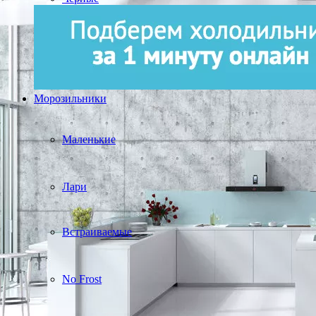
Морозильники
Маленькие
Лари
Встраиваемые
No Frost