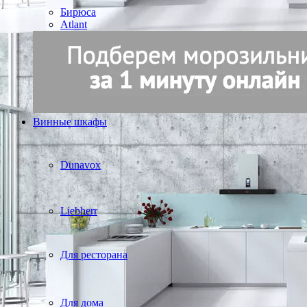
Бирюса
Atlant
Винные шкафы
Dunavox
Liebherr
Для ресторана
Для дома