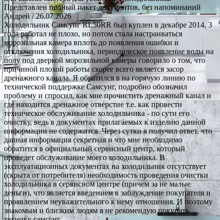
Представлен полный пакет документов, без напоминаний
Андрей
/ 26.07.2026
Холодильник Самсунг RL50RR был куплен в декабре 2014, 3
года работал не плохо, но потом стала настраиваться
морозильная камера вплоть до появления ошибки и
отключения холодильника, периодическое появление воды на
полу под дверкой морозильной камеры говорило о том, что
причиной плохой работы скорее всего является засор
дренажного канала. Я обратился в на горячую линию по
технической поддержке Самсунг, подробно обозначил
проблему и спросил, как мне прочистить дренажный канал и
где находится дренажное отверстие т.е. как провести
техническое обслуживание холодильника - по сути его
очистку, ведь в документах прилагаемых к изделию данной
информации не содержится. Через сутки я получил ответ, что
данная информация секретная и что мне необходимо
обратится в официальный сервисный центр, который
проведет обслуживание моего холодильника. В
эксплуатационных документах на холодильник отсутствует
(скрыта от потребителя) необходимость проведения очистки
холодильника в сервисном центре (причем за не малые
деньги), что является введением в заблуждение покупателя и
проявлением неуважительного к нему отношения. И поэтому
знакомым и близким людям я не рекомендую покупать
технику самсунг.