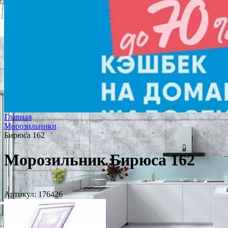
Главная
Морозильники
Бирюса 162
Морозильник Бирюса 162
Артикул:
176426