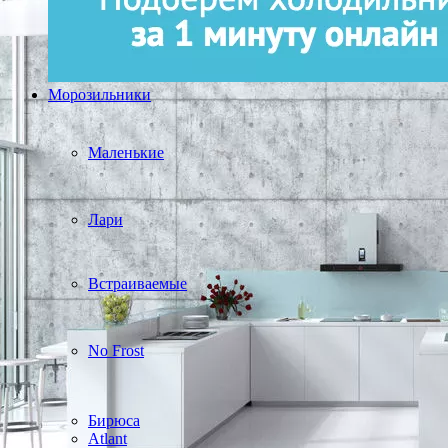
Морозильники
Маленькие
Лари
Встраиваемые
No Frost
Бирюса
Atlant