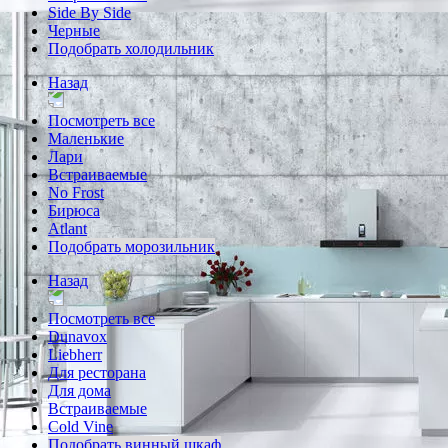
Side By Side
Черные
Подобрать холодильник
Назад
Посмотреть все
Маленькие
Лари
Встраиваемые
No Frost
Бирюса
Atlant
Подобрать морозильник
Назад
Посмотреть все
Dunavox
Liebherr
Для ресторана
Для дома
Встраиваемые
Cold Vine
Подобрать винный шкаф