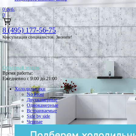
0
руб.
0
8 (495) 177-56-75
Консультация специалистов. Звоните!
Обратный звонок
Время работы:
Ежедневно с 9:00 до 21:00
Холодильники
No Frost
Двухкамерные
Однокамерные
Встраиваемые
Side by side
Черные