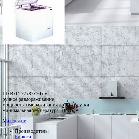
ШхВхГ: 77х87х70 см
ручное размораживание
мощность замораживания до 10 кг/сутки
минимальная температура -18 °С
Маленькие
Производитель:
Бирюса