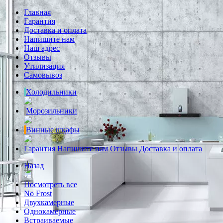
Главная
Гарантия
Доставка и оплата
Напишите нам
Наш адрес
Отзывы
Утилизация
Самовывоз
Холодильники
Морозильники
Винные шкафы
Гарантия
Напишите нам
Отзывы
Доставка и оплата
Назад
Посмотреть все
No Frost
Двухкамерные
Однокамерные
Встраиваемые