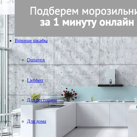
Винные шкафы
Dunavox
Liebherr
Для ресторана
Для дома