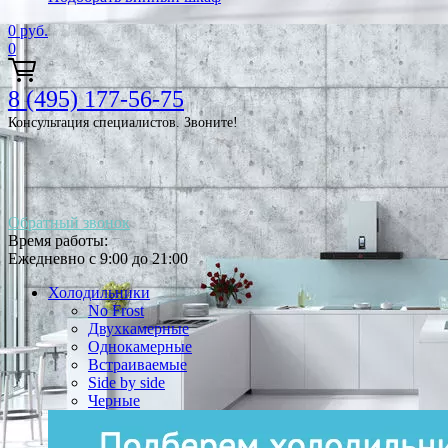
0
руб.
0
8 (495) 177-56-75
Консультация специалистов. Звоните!
Обратный звонок
Время работы:
Ежедневно с 9:00 до 21:00
Холодильники
No Frost
Двухкамерные
Однокамерные
Встраиваемые
Side by side
Черные