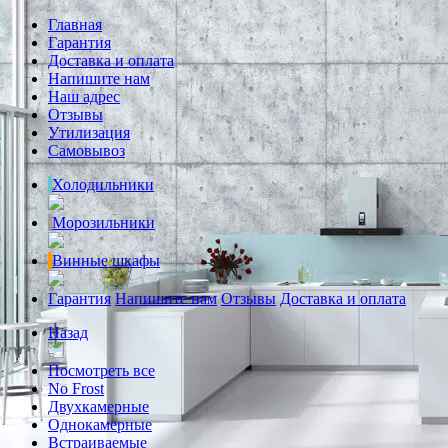
Главная
Гарантия
Доставка и оплата
Напишите нам
Наш адрес
Отзывы
Утилизация
Самовывоз
Холодильники
Морозильники
Винные шкафы
Гарантия
Напишите нам
Отзывы
Доставка и оплата
Назад
Посмотреть все
No Frost
Двухкамерные
Однокамерные
Встраиваемые