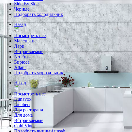
Side By Side
Черные
Подобрать холодильник
Назад
Посмотреть все
Маленькие
Лари
Встраиваемые
No Frost
Бирюса
Atlant
Подобрать морозильник
Назад
Посмотреть все
Dunavox
Liebherr
Для ресторана
Для дома
Встраиваемые
Cold Vine
Подобрать винный шкаф