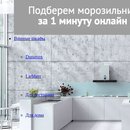
Винные шкафы
Dunavox
Liebherr
Для ресторана
Для дома