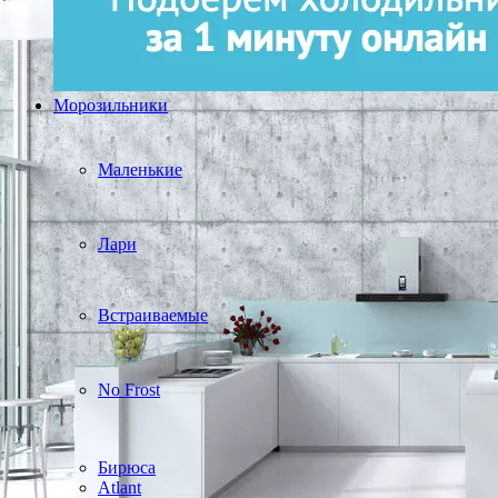
Морозильники
Маленькие
Лари
Встраиваемые
No Frost
Бирюса
Atlant