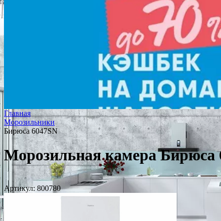
Главная
Морозильники
Бирюса 6047SN
Морозильная камера Бирюса 
Артикул:
800780