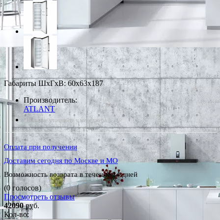
Габариты ШxГxВ: 60x63x187
Производитель:
ATLANT
*Наличие уточняйте у менеджера
Оплата при получении
Доставим сегодня по Москве и МО
Возможность возврата в течение 14 дней
(0 голосов)
Просмотреть отзывы
42090
руб.
Кол-во: