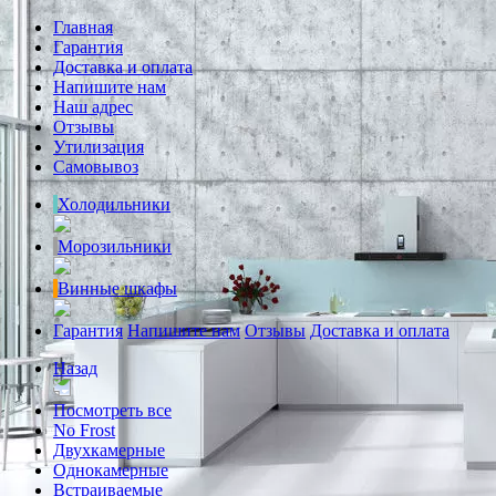
Главная
Гарантия
Доставка и оплата
Напишите нам
Наш адрес
Отзывы
Утилизация
Самовывоз
Холодильники
Морозильники
Винные шкафы
Гарантия
Напишите нам
Отзывы
Доставка и оплата
Назад
Посмотреть все
No Frost
Двухкамерные
Однокамерные
Встраиваемые