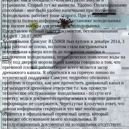
установили. Старый тут же вынесли. Удобно. Оплата разными
способами - мне было удобно наличными при получении.
Холодильник. работает тише старого. При установке
получила полную информацию об установке холодильника
или вызове мастера для установки холодильника.
Представлен полный пакет документов, без напоминаний
Андрей
/ 28.07.2026
Холодильник Самсунг RL50RR был куплен в декабре 2014, 3
года работал не плохо, но потом стала настраиваться
морозильная камера вплоть до появления ошибки и
отключения холодильника, периодическое появление воды на
полу под дверкой морозильной камеры говорило о том, что
причиной плохой работы скорее всего является засор
дренажного канала. Я обратился в на горячую линию по
технической поддержке Самсунг, подробно обозначил
проблему и спросил, как мне прочистить дренажный канал и
где находится дренажное отверстие т.е. как провести
техническое обслуживание холодильника - по сути его
очистку, ведь в документах прилагаемых к изделию данной
информации не содержится. Через сутки я получил ответ, что
данная информация секретная и что мне необходимо
обратится в официальный сервисный центр, который
проведет обслуживание моего холодильника. В
эксплуатационных документах на холодильник отсутствует