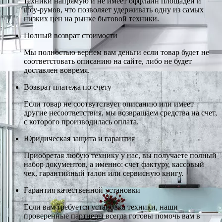
техники напрямую и не имеет оффлайн площадей и
шоу-румов, что позволяет удерживать одну из самых
низких цен на рынке бытовой техники.
Полный возврат стоимости
Мы полностью вернем вам деньги если товар будет не
соответстовать описанию на сайте, либо не будет
доставлен вовремя.
Возврат платежа по счету
Если товар не соотвутствует описанию или имеет
другие несоответствия, мы возвращаем средства на счет,
с которого производилась оплата.
Юридическая защита и гарантия
Приобретая любую технику у нас, вы получаете полный
набор документов, а именно: счет фактуру, кассовый
чек, гарантийный талон или сервисную книгу.
Гарантия качественной установки
Если вам требуется установка техники, наши
проверенные партнеры всегда готовы помочь вам в