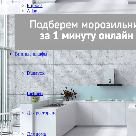
Бирюса
Atlant
Винные шкафы
Dunavox
Liebherr
Для ресторана
Для дома