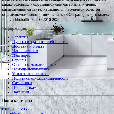
каких условиях информационные материалы и цены,
размещенные на сайте, не являются публичной офертой,
определяемой положениями Статьи 437 Гражданского кодекса
РФ. vashholodilnik.ru © 2016-2026
Информация:
Гарантия
Пункты выдачи по всей России
Доставка и оплата
Напишите нам
Наш адрес
Отзывы
Отзывы о холодильниках
Помощь покупателю
Утилизация техники
Политика конфиденциальности
Самовывоз
Поставщикам
Вакансии
Наши контакты:
8 (495) 177-56-75
zakaz@vashholodilnik.ru