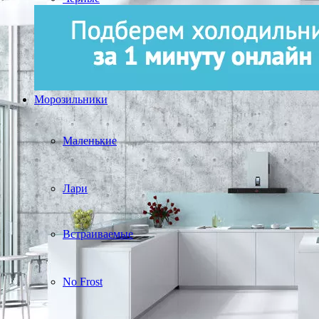
Морозильники
Маленькие
Лари
Встраиваемые
No Frost