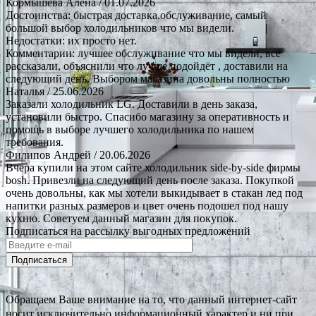
Кормышева Алена
/ 01.07.2026
Достоинства: быстрая доставка.обслуживание, самый
большой выбор холодильников что мы видели.
Недостатки: их просто нет.
Комментарии: лучшее обслуживание что мы видели, все
рассказали, объяснили что лучше подойдёт , доставили на
следующий день. Выбором магазина довольны полностью
Наталья
/ 25.06.2026
Заказали холодильник LG. Доставили в день заказа,
установили быстро. Спасибо магазину за оперативность и
помощь в выборе лучшего холодильника по нашем
требования.
Филипов Андрей
/ 20.06.2026
Вчера купили на этом сайте холодильник side-by-side фирмы
bosh. Привезли на следующий день после заказа. Покупкой
очень довольны, как мы хотели выкидывает в стакан лед под
напитки разных размеров и цвет очень подошел под нашу
кухню. Советуем данный магазин для покупок.
Подписаться на рассылку выгодных предложений
Подписаться
Обращаем Ваше внимание на то, что данный интернет-сайт
носит исключительно информационный характер и ни при