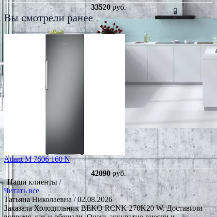
33520
руб.
Вы смотрели ранее
Atlant М 7606 160 N
42090
руб.
Наши клиенты /
Читать все
Татьяна Николаевна
/ 02.08.2026
Заказала Холодильник BEKO RCNK 270K20 W. Доставили
вовремя. как и обещали. Очень аккуратно внесли и