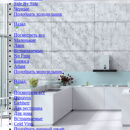
Side By Side
Черные
Подобрать холодильник
Назад
Посмотреть все
Маленькие
Лари
Встраиваемые
No Frost
Бирюса
Atlant
Подобрать морозильник
Назад
Посмотреть все
Dunavox
Liebherr
Для ресторана
Для дома
Встраиваемые
Cold Vine
Подобрать винный шкаф