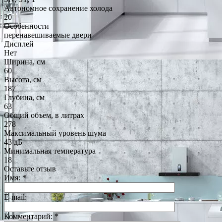
Автономное сохранение холода
20
Особенности
перенавешиваемые двери
Дисплей
Нет
Ширина, см
60
Высота, см
187
Глубина, см
63
Общий объем, в литрах
278
Максимальный уровень шума
43 дБ
Минимальная температура
18
Оставьте отзыв
Имя:
*
E-mail:
Комментарий:
*