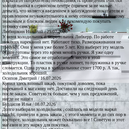
(скрыта от потребителя) необходимость проведения очистки
холодильника в сервисном центре (причем за не малые
деньги), что является введением в заблуждение покупателя и
проявлением неуважительного к нему отношения. И поэтому
знакомым и близким людям я не рекомендую покупать
технику самсунг.
Любишкин Николай
/ 25.07.2026
У меня холодильник и морозильник Либхерр. По работе
никаких нареканий нет. Работают тихо. Размораживания не
требуют. Они у меня уже более 5 лет. Кто выберет эту модель
будьте готовы через это время менять ручки. Я уже одну
заменил. Это самое не отработанное место в этой
конструкции. То пластик в ручке лопнет, то пружинка в ручке
сломается. Одна ручка в холодильнике стоит 1700 р. А так,
холодильник хороший.
Осипов Дмитрий
/ 16.07.2026
Купил здесь винный шкаф, покупкой доволен, пока
нареканий к магазину нет. Доставили на следующий день
после заказа. Советую тк больше, чем у них предложений,
нигде не нашёл
Бурдасов Илья
/ 08.07.2026
Долго выбирали холодильник , сошлись на модели марки
hitachi, привезли в день заказа , с этого момента и до сих пор в
восторге, холодильник может буквально все ! Советую и этот
магазин и эту марку для покупки.