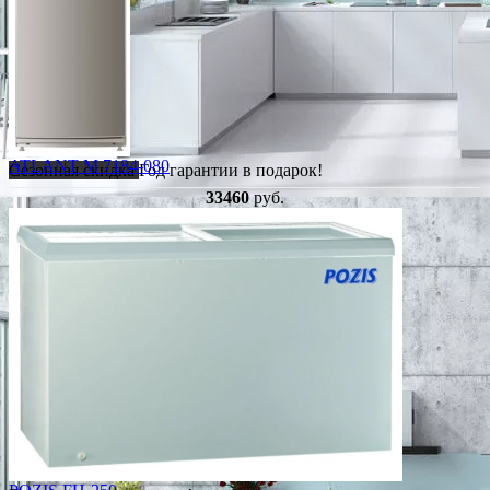
ATLANT M 7184-080
Сезонная скидка
Год гарантии в подарок!
33460
руб.