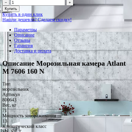
−
+
Купить
Купить в один клик
Нашли дешевле? Сделаем скидку!
Параметры
Описание
Отзывы
Гарантия
Доставка и оплата
Описание Морозильная камера Atlant
М 7606 160 N
Тип
морозильник
Артикул
800643
Вес, кг
71
Мощность замораживания
13
Климатический класс
SN, ST, T