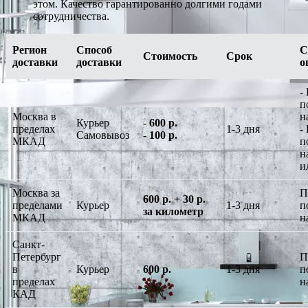
этом. Качество гарантированно долгими годами
сотрудничества.
Регион
Способ
С
Стоимость
Срок
доставки
доставки
о
-
п
Москва в
н
Курьер
-
600 р.
пределах
1-3 дня
-
Самовывоз
-
100 р.
МКАД
п
н
и
Москва за
П
600 р. + 30 р.
пределами
Курьер
1-3 дня
п
за километр
МКАД
н
Санкт-
Петербург
П
в
Курьер
600 р.
1-3 дня
п
пределах
н
КАД