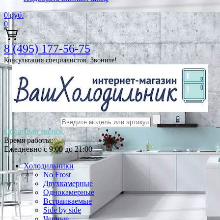
0
руб.
0
8 (495) 177-56-75
Консультация специалистов. Звоните!
Обратный звонок
Время работы:
Ежедневно с 9:00 до 21:00
Холодильники
No Frost
Двухкамерные
Однокамерные
Встраиваемые
Side by side
Черные