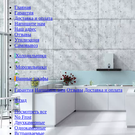
Главная
Гарантия
Доставка и оплата
Напишите нам
Наш адрес
Отзывы
Утилизация
Самовывоз
Холодильники
Морозильники
Винные шкафы
Гарантия
Напишите нам
Отзывы
Доставка и оплата
Назад
Посмотреть все
No Frost
Двухкамерные
Однокамерные
Встраиваемые