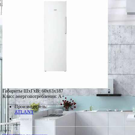
Габариты ШxГxВ: 60x63x187
Класс энергопотребления: A+
Производитель:
ATLANT
*Наличие уточняйте у менеджера