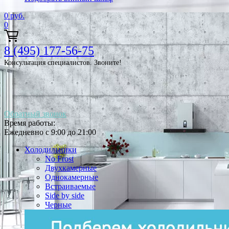
0
руб.
0
8 (495) 177-56-75
Консультация специалистов. Звоните!
Обратный звонок
Время работы:
Ежедневно с 9:00 до 21:00
Холодильники
No Frost
Двухкамерные
Однокамерные
Встраиваемые
Side by side
Черные