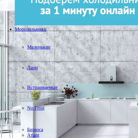
Морозильники
Маленькие
Лари
Встраиваемые
No Frost
Бирюса
Atlant