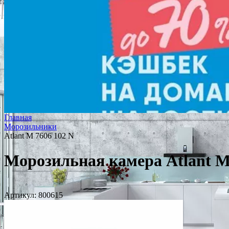
Главная
Морозильники
Atlant М 7606 102 N
Морозильная камера Atlant М
Артикул:
800615