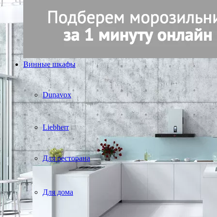
Винные шкафы
Dunavox
Liebherr
Для ресторана
Для дома