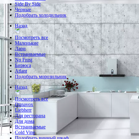
Side By Side
Черные
Подобрать холодильник
Назад
Посмотреть все
Маленькие
Лари
Встраиваемые
No Frost
Бирюса
Atlant
Подобрать морозильник
Назад
Посмотреть все
Dunavox
Liebherr
Для ресторана
Для дома
Встраиваемые
Cold Vine
Подобрать винный шкаф