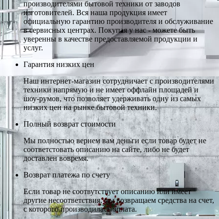
производителями бытовой техники от заводов
изготовителей. Вся наша продукция имеет
официальную гарантию производителя и обслуживание
в сервисных центрах. Покупая у нас - можете быть
уверенны в качестве предоставляемой продукции и
услуг.
Гарантия низких цен
Наш интернет-магазин сотрудничает с производителями
техники напрямую и не имеет оффлайн площадей и
шоу-румов, что позволяет удерживать одну из самых
низких цен на рынке бытовой техники.
Полный возврат стоимости
Мы полностью вернем вам деньги если товар будет не
соответстовать описанию на сайте, либо не будет
доставлен вовремя.
Возврат платежа по счету
Если товар не соотвутствует описанию или имеет
другие несоответствия, мы возвращаем средства на счет,
с которого производилась оплата.