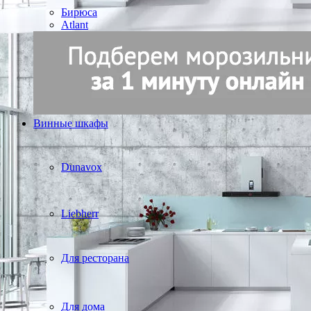
Бирюса
Atlant
Винные шкафы
Dunavox
Liebherr
Для ресторана
Для дома