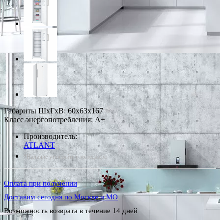
Габариты ШxГxВ: 60x63x167
Класс энергопотребления: A+
Производитель:
ATLANT
*Наличие уточняйте у менеджера
Оплата при получении
Доставим сегодня по Москве и МО
Возможность возврата в течение 14 дней