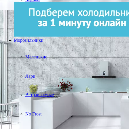
Морозильники
Маленькие
Лари
Встраиваемые
No Frost