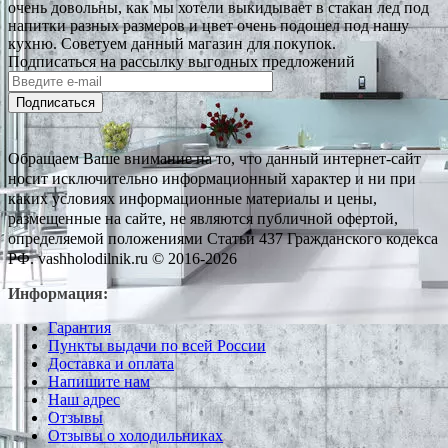
очень довольны, как мы хотели выкидывает в стакан лед под
напитки разных размеров и цвет очень подошел под нашу
кухню. Советуем данный магазин для покупок.
Подписаться на рассылку выгодных предложений
Подписаться
Обращаем Ваше внимание на то, что данный интернет-сайт
носит исключительно информационный характер и ни при
каких условиях информационные материалы и цены,
размещенные на сайте, не являются публичной офертой,
определяемой положениями Статьи 437 Гражданского кодекса
РФ. vashholodilnik.ru © 2016-2026
Информация:
Гарантия
Пункты выдачи по всей России
Доставка и оплата
Напишите нам
Наш адрес
Отзывы
Отзывы о холодильниках