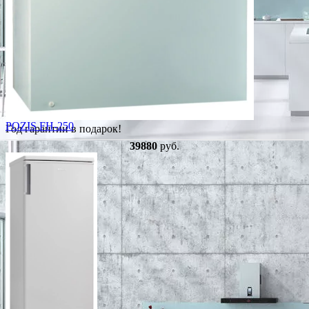
POZIS FH-250
Год гарантии в подарок!
39880
руб.