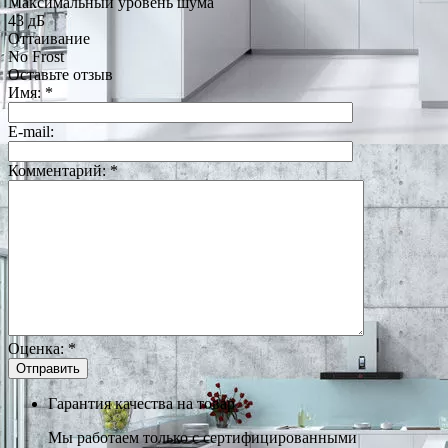
Максимальный уровень шума
43 дБ
Оттаивание
No Frost
Оставьте отзыв
Имя:
*
E-mail:
Комментарий:
*
Оценка:
*
Гарантия качества на товар
Мы работаем только с сертифицированными