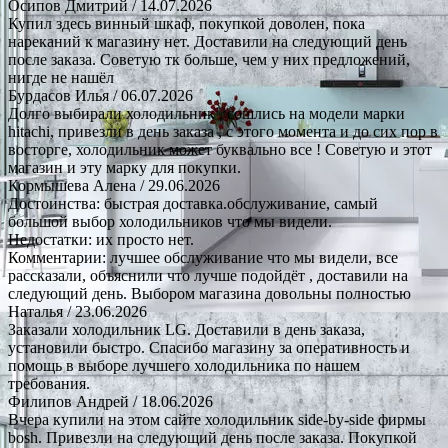
Осипов Дмитрий
/ 14.07.2026
Купил здесь винный шкаф, покупкой доволен, пока
нареканий к магазину нет. Доставили на следующий день
после заказа. Советую тк больше, чем у них предложений,
нигде не нашёл
Бурдасов Илья
/ 06.07.2026
Долго выбирали холодильник , сошлись на модели марки
hitachi, привезли в день заказа , с этого момента и до сих пор в
восторге, холодильник может буквально все ! Советую и этот
магазин и эту марку для покупки.
Кормышева Алена
/ 29.06.2026
Достоинства: быстрая доставка.обслуживание, самый
большой выбор холодильников что мы видели.
Недостатки: их просто нет.
Комментарии: лучшее обслуживание что мы видели, все
рассказали, объяснили что лучше подойдёт , доставили на
следующий день. Выбором магазина довольны полностью
Наталья
/ 23.06.2026
Заказали холодильник LG. Доставили в день заказа,
установили быстро. Спасибо магазину за оперативность и
помощь в выборе лучшего холодильника по нашем
требования.
Филипов Андрей
/ 18.06.2026
Вчера купили на этом сайте холодильник side-by-side фирмы
bosh. Привезли на следующий день после заказа. Покупкой