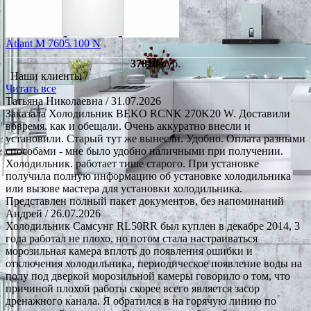
Atlant М 7605 100 N
37810
руб.
Наши клиенты /
Читать все
Татьяна Николаевна
/ 31.07.2026
Заказала Холодильник BEKO RCNK 270K20 W. Доставили
вовремя. как и обещали. Очень аккуратно внесли и
установили. Старый тут же вынесли. Удобно. Оплата разными
способами - мне было удобно наличными при получении.
Холодильник. работает тише старого. При установке
получила полную информацию об установке холодильника
или вызове мастера для установки холодильника.
Представлен полный пакет документов, без напоминаний
Андрей
/ 26.07.2026
Холодильник Самсунг RL50RR был куплен в декабре 2014, 3
года работал не плохо, но потом стала настраиваться
морозильная камера вплоть до появления ошибки и
отключения холодильника, периодическое появление воды на
полу под дверкой морозильной камеры говорило о том, что
причиной плохой работы скорее всего является засор
дренажного канала. Я обратился в на горячую линию по