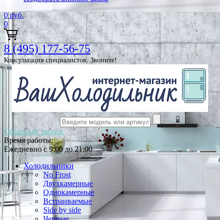
0
руб.
0
8 (495) 177-56-75
Консультация специалистов. Звоните!
Обратный звонок
Время работы:
Ежедневно с 9:00 до 21:00
Холодильники
No Frost
Двухкамерные
Однокамерные
Встраиваемые
Side by side
Черные