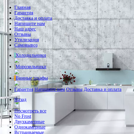
Главная
Гарантия
Доставка и оплата
Напишите нам
Наш адрес
Отзывы
Утилизация
Самовывоз
Холодильники
Морозильники
Винные шкафы
Гарантия
Напишите нам
Отзывы
Доставка и оплата
Назад
Посмотреть все
No Frost
Двухкамерные
Однокамерные
Встраиваемые