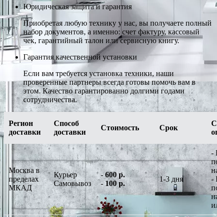
Юридическая защита и гарантия
Приобретая любую технику у нас, вы получаете полный
набор документов, а именно: счет фактуру, кассовый
чек, гарантийный талон или сервисную книгу.
Гарантия качественной установки
Если вам требуется установка техники, наши
проверенные партнеры всегда готовы помочь вам в
этом. Качество гарантированно долгими годами
сотрудничества.
Регион
Способ
С
Стоимость
Срок
доставки
доставки
о
-
п
Москва в
н
Курьер
-
600 р.
пределах
1-3 дня
-
Самовывоз
-
100 р.
МКАД
п
н
и