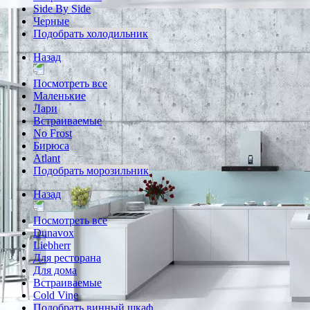
Side By Side
Черные
Подобрать холодильник
Назад
Посмотреть все
Маленькие
Лари
Встраиваемые
No Frost
Бирюса
Atlant
Подобрать морозильник
Назад
Посмотреть все
Dunavox
Liebherr
Для ресторана
Для дома
Встраиваемые
Cold Vine
Подобрать винный шкаф