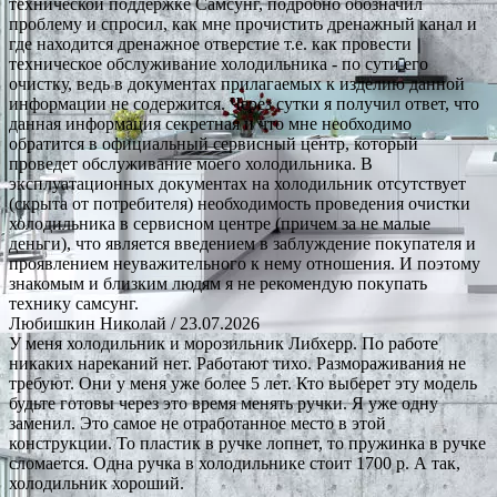
технической поддержке Самсунг, подробно обозначил
проблему и спросил, как мне прочистить дренажный канал и
где находится дренажное отверстие т.е. как провести
техническое обслуживание холодильника - по сути его
очистку, ведь в документах прилагаемых к изделию данной
информации не содержится. Через сутки я получил ответ, что
данная информация секретная и что мне необходимо
обратится в официальный сервисный центр, который
проведет обслуживание моего холодильника. В
эксплуатационных документах на холодильник отсутствует
(скрыта от потребителя) необходимость проведения очистки
холодильника в сервисном центре (причем за не малые
деньги), что является введением в заблуждение покупателя и
проявлением неуважительного к нему отношения. И поэтому
знакомым и близким людям я не рекомендую покупать
технику самсунг.
Любишкин Николай
/ 23.07.2026
У меня холодильник и морозильник Либхерр. По работе
никаких нареканий нет. Работают тихо. Размораживания не
требуют. Они у меня уже более 5 лет. Кто выберет эту модель
будьте готовы через это время менять ручки. Я уже одну
заменил. Это самое не отработанное место в этой
конструкции. То пластик в ручке лопнет, то пружинка в ручке
сломается. Одна ручка в холодильнике стоит 1700 р. А так,
холодильник хороший.