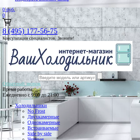
0
руб.
0
8 (495) 177-56-75
Консультация специалистов. Звоните!
Обратный звонок
Время работы:
Ежедневно с 9:00 до 21:00
Холодильники
No Frost
Двухкамерные
Однокамерные
Встраиваемые
Side by side
Черные