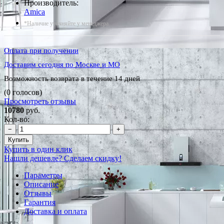
Производитель:
Amica
*Наличие уточняйте у менеджера
Оплата при получении
Доставим сегодня по Москве и МО
Возможность возврата в течение 14 дней
(0 голосов)
Просмотреть отзывы
10780
руб.
Кол-во:
−
+
Купить
Купить в один клик
Нашли дешевле? Сделаем скидку!
Параметры
Описание
Отзывы
Гарантия
Доставка и оплата