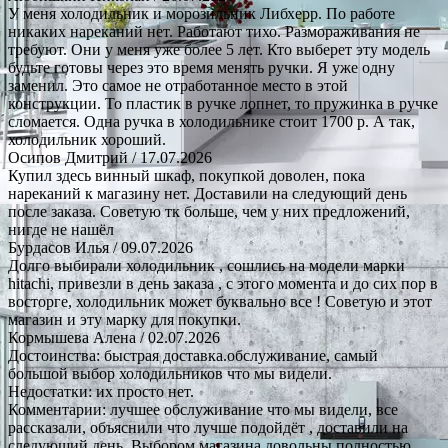
У меня холодильник и морозильник Либхерр. По работе
никаких нареканий нет. Работают тихо. Размораживания не
требуют. Они у меня уже более 5 лет. Кто выберет эту модель
будьте готовы через это время менять ручки. Я уже одну
заменил. Это самое не отработанное место в этой
конструкции. То пластик в ручке лопнет, то пружинка в ручке
сломается. Одна ручка в холодильнике стоит 1700 р. А так,
холодильник хороший.
Осипов Дмитрий
/ 17.07.2026
Купил здесь винный шкаф, покупкой доволен, пока
нареканий к магазину нет. Доставили на следующий день
после заказа. Советую тк больше, чем у них предложений,
нигде не нашёл
Бурдасов Илья
/ 09.07.2026
Долго выбирали холодильник , сошлись на модели марки
hitachi, привезли в день заказа , с этого момента и до сих пор в
восторге, холодильник может буквально все ! Советую и этот
магазин и эту марку для покупки.
Кормышева Алена
/ 02.07.2026
Достоинства: быстрая доставка.обслуживание, самый
большой выбор холодильников что мы видели.
Недостатки: их просто нет.
Комментарии: лучшее обслуживание что мы видели, все
рассказали, объяснили что лучше подойдёт , доставили на
следующий день. Выбором магазина довольны полностью