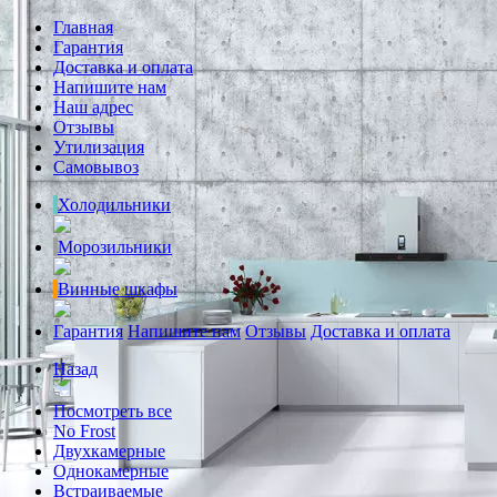
Главная
Гарантия
Доставка и оплата
Напишите нам
Наш адрес
Отзывы
Утилизация
Самовывоз
Холодильники
Морозильники
Винные шкафы
Гарантия
Напишите нам
Отзывы
Доставка и оплата
Назад
Посмотреть все
No Frost
Двухкамерные
Однокамерные
Встраиваемые