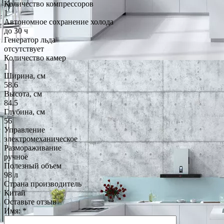
Количество компрессоров
1
Автономное сохранение холода
до 30 ч
Генератор льда
отсутствует
Количество камер
1
Ширина, см
58.6
Высота, см
84.5
Глубина, см
56
Управление
электромеханическое
Размораживание
ручное
Полезный объем
98 л
Страна производитель
Китай
Оставьте отзыв
Имя:
*