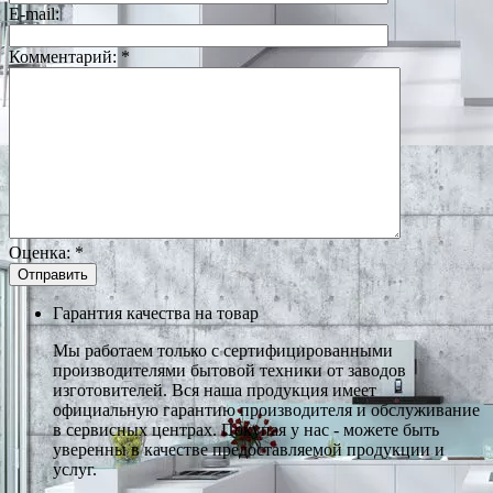
E-mail:
Комментарий:
*
Оценка:
*
Гарантия качества на товар
Мы работаем только с сертифицированными
производителями бытовой техники от заводов
изготовителей. Вся наша продукция имеет
официальную гарантию производителя и обслуживание
в сервисных центрах. Покупая у нас - можете быть
уверенны в качестве предоставляемой продукции и
услуг.