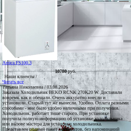
Amica FS100.3
10780
руб.
Наши клиенты /
Читать все
Татьяна Николаевна
/ 03.08.2026
Заказала Холодильник BEKO RCNK 270K20 W. Доставили
вовремя. как и обещали. Очень аккуратно внесли и
установили. Старый тут же вынесли. Удобно. Оплата разными
способами - мне было удобно наличными при получении.
Холодильник. работает тише старого. При установке
получила полную информацию об установке холодильника
или вызове мастера для установки холодильника.
Представлен полный пакет документов, без напоминаний