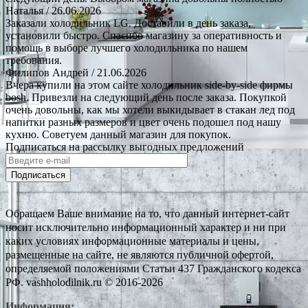
Наталья
/ 26.06.2026
Заказали холодильник LG. Доставили в день заказа,
установили быстро. Спасибо магазину за оперативность и
помощь в выборе лучшего холодильника по нашем
требования.
Филипов Андрей
/ 21.06.2026
Вчера купили на этом сайте холодильник side-by-side фирмы
bosh. Привезли на следующий день после заказа. Покупкой
очень довольны, как мы хотели выкидывает в стакан лед под
напитки разных размеров и цвет очень подошел под нашу
кухню. Советуем данный магазин для покупок.
Подписаться на рассылку выгодных предложений
Подписаться
Обращаем Ваше внимание на то, что данный интернет-сайт
носит исключительно информационный характер и ни при
каких условиях информационные материалы и цены,
размещенные на сайте, не являются публичной офертой,
определяемой положениями Статьи 437 Гражданского кодекса
РФ. vashholodilnik.ru © 2016-2026
Информация: