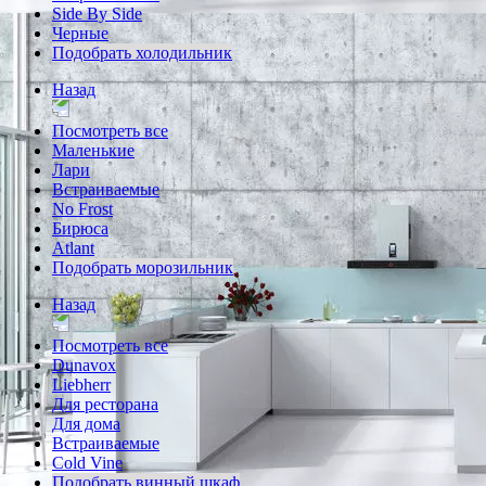
Side By Side
Черные
Подобрать холодильник
Назад
Посмотреть все
Маленькие
Лари
Встраиваемые
No Frost
Бирюса
Atlant
Подобрать морозильник
Назад
Посмотреть все
Dunavox
Liebherr
Для ресторана
Для дома
Встраиваемые
Cold Vine
Подобрать винный шкаф