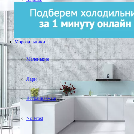
Морозильники
Маленькие
Лари
Встраиваемые
No Frost