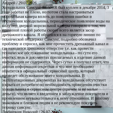
Андрей
/ 29.07.2026
Холодильник Самсунг RL50RR был куплен в декабре 2014, 3
года работал не плохо, но потом стала настраиваться
морозильная камера вплоть до появления ошибки и
отключения холодильника, периодическое появление воды на
полу под дверкой морозильной камеры говорило о том, что
причиной плохой работы скорее всего является засор
дренажного канала. Я обратился в на горячую линию по
технической поддержке Самсунг, подробно обозначил
проблему и спросил, как мне прочистить дренажный канал и
где находится дренажное отверстие т.е. как провести
техническое обслуживание холодильника - по сути его
очистку, ведь в документах прилагаемых к изделию данной
информации не содержится. Через сутки я получил ответ, что
данная информация секретная и что мне необходимо
обратится в официальный сервисный центр, который
проведет обслуживание моего холодильника. В
эксплуатационных документах на холодильник отсутствует
(скрыта от потребителя) необходимость проведения очистки
холодильника в сервисном центре (причем за не малые
деньги), что является введением в заблуждение покупателя и
проявлением неуважительного к нему отношения. И поэтому
знакомым и близким людям я не рекомендую покупать
технику самсунг.
Любишкин Николай
/ 26.07.2026