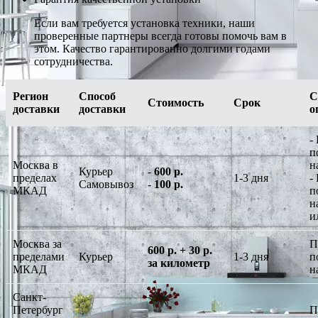
Если вам требуется установка техники, наши
проверенные партнеры всегда готовы помочь вам в
этом. Качество гарантированно долгими годами
сотрудничества.
Регион
Способ
С
Стоимость
Срок
доставки
доставки
о
-
п
Москва в
н
Курьер
-
600 р.
пределах
1-3 дня
-
Самовывоз
-
100 р.
МКАД
п
н
и
Москва за
П
600 р. + 30 р.
пределами
Курьер
1-3 дня
п
за километр
МКАД
н
Санкт-
Петербург
П