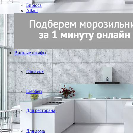
Бирюса
Atlant
Винные шкафы
Dunavox
Liebherr
Для ресторана
Для дома