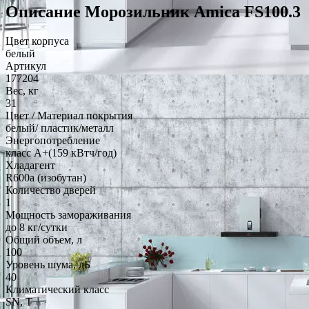
Описание Морозильник Amica FS100.3
Цвет корпуса
белый
Артикул
177204
Вес, кг
31
Цвет / Материал покрытия
белый/ пластик/металл
Энергопотребление
класс A+(159 кВтч/год)
Хладагент
R600a (изобутан)
Количество дверей
1
Мощность замораживания
до 8 кг/cутки
Общий объем, л
100
Уровень шума, дБ
40
Климатический класс
SN, T