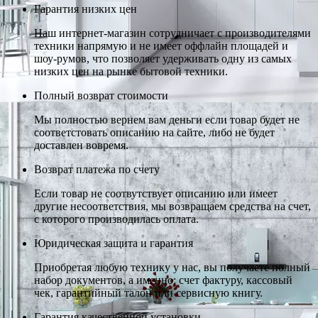
Гарантия низких цен
Наш интернет-магазин сотрудничает с производителями
техники напрямую и не имеет оффлайн площадей и
шоу-румов, что позволяет удерживать одну из самых
низких цен на рынке бытовой техники.
Полный возврат стоимости
Мы полностью вернем вам деньги если товар будет не
соответстовать описанию на сайте, либо не будет
доставлен вовремя.
Возврат платежа по счету
Если товар не соотвутствует описанию или имеет
другие несоответствия, мы возвращаем средства на счет,
с которого производилась оплата.
Юридическая защита и гарантия
Приобретая любую технику у нас, вы получаете полный
набор документов, а именно: счет фактуру, кассовый
чек, гарантийный талон или сервисную книгу.
Гарантия качественной установки