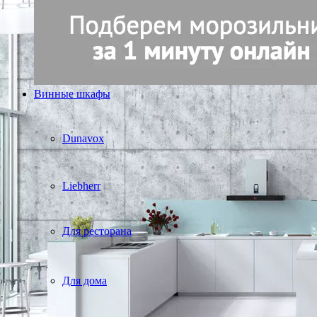
Винные шкафы
Dunavox
Liebherr
Для ресторана
Для дома