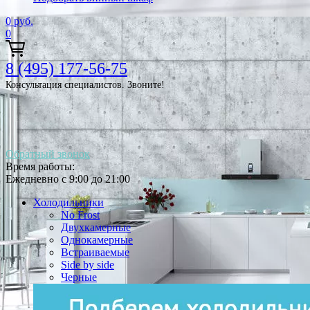
0
руб.
0
8 (495) 177-56-75
Консультация специалистов. Звоните!
Обратный звонок
Время работы:
Ежедневно с 9:00 до 21:00
Холодильники
No Frost
Двухкамерные
Однокамерные
Встраиваемые
Side by side
Черные