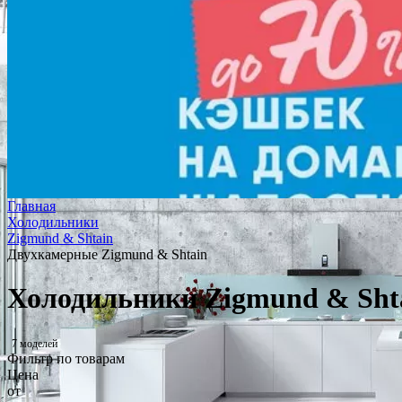
Главная
Холодильники
Zigmund & Shtain
Двухкамерные Zigmund & Shtain
Холодильники Zigmund & Sht
7 моделей
Фильтр по товарам
Цена
от