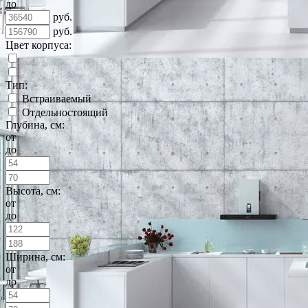
до
руб.
руб.
Цвет корпуса:
Тип:
Встраиваемый
Отдельностоящий
Глубина, см:
от
до
Высота, см:
от
до
Ширина, см:
от
до