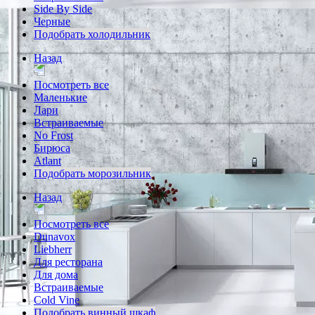
Side By Side
Черные
Подобрать холодильник
Назад
Посмотреть все
Маленькие
Лари
Встраиваемые
No Frost
Бирюса
Atlant
Подобрать морозильник
Назад
Посмотреть все
Dunavox
Liebherr
Для ресторана
Для дома
Встраиваемые
Cold Vine
Подобрать винный шкаф