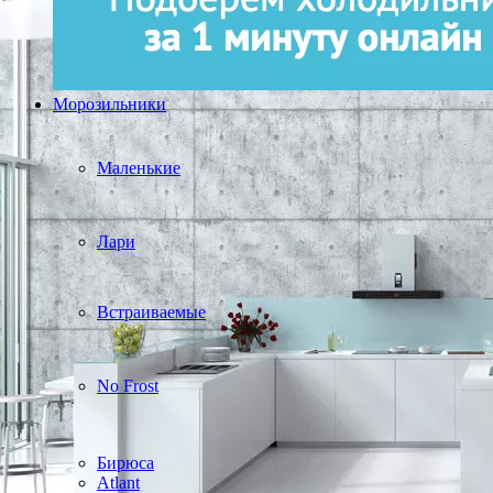
Морозильники
Маленькие
Лари
Встраиваемые
No Frost
Бирюса
Atlant