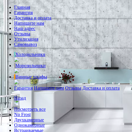
Главная
Гарантия
Доставка и оплата
Напишите нам
Наш адрес
Отзывы
Утилизация
Самовывоз
Холодильники
Морозильники
Винные шкафы
Гарантия
Напишите нам
Отзывы
Доставка и оплата
Назад
Посмотреть все
No Frost
Двухкамерные
Однокамерные
Встраиваемые