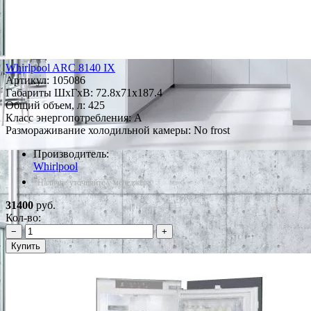
Whirlpool ARC 8140 IX
Артикул:
105086
Габариты ШxГxВ: 72.8x71x187.4
Общий объем, л: 425
Класс энергопотребления: A
Размораживание холодильной камеры: No frost
Производитель:
Whirlpool
*Наличие уточняйте у менеджера
31400
руб.
Кол-во:
−
+
Купить