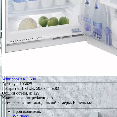
Whirlpool ARG 590
Артикул:
103625
Габариты ШxГxВ: 59.6x54.5x82
Общий объем, л: 129
Класс энергопотребления: A
Размораживание холодильной камеры: Капельная
Производитель:
Whirlpool