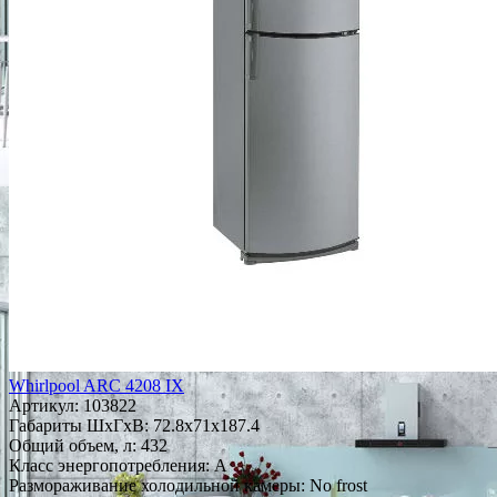
Whirlpool ARC 4208 IX
Артикул:
103822
Габариты ШxГxВ: 72.8x71x187.4
Общий объем, л: 432
Класс энергопотребления: A
Размораживание холодильной камеры: No frost