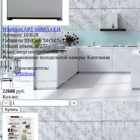
Whirlpool ART 6600/A+/LH
Артикул:
103628
Габариты ШxГxВ: 54x54.5x177
Общий объем, л: 277
Класс энергопотребления: A+
Размораживание холодильной камеры: Капельная
Производитель:
Whirlpool
*Наличие уточняйте у менеджера
22680
руб.
Кол-во:
−
+
Купить