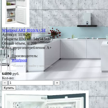
Whirlpool ART 8910/A+ SF
Артикул:
103629
Габариты ШxГxВ: 54x54.5x177
Общий объем, л: 269
Класс энергопотребления: A+
Производитель:
Whirlpool
*Наличие уточняйте у менеджера
64890
руб.
Кол-во:
−
+
Купить