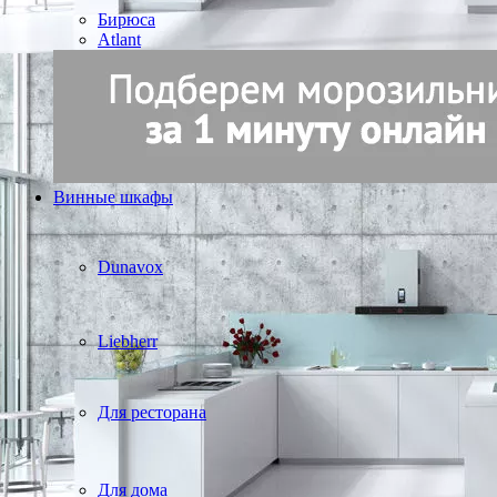
Бирюса
Atlant
Винные шкафы
Dunavox
Liebherr
Для ресторана
Для дома