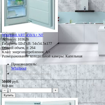
Whirlpool ART 459/A+ NF
Артикул:
103626
Габариты ШxГxВ: 54x54.5x177
Общий объем, л: 264
Класс энергопотребления: A+
Размораживание холодильной камеры: Капельная
Производитель:
Whirlpool
*Наличие уточняйте у менеджера
50400
руб.
Кол-во:
−
+
Купить