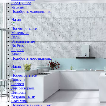
Side By Side
Черные
Подобрать холодильник
Назад
Посмотреть все
Маленькие
Лари
Встраиваемые
No Frost
Бирюса
Atlant
Подобрать морозильник
Назад
Посмотреть все
Dunavox
Liebherr
Для ресторана
Для дома
Встраиваемые
Cold Vine
Подобрать винный шкаф