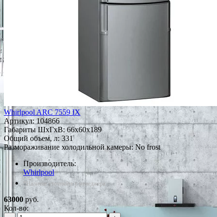
Whirlpool ARC 7559 IX
Артикул:
104866
Габариты ШxГxВ: 66x60x189
Общий объем, л: 331
Размораживание холодильной камеры: No frost
Производитель:
Whirlpool
*Наличие уточняйте у менеджера
63000
руб.
Кол-во: