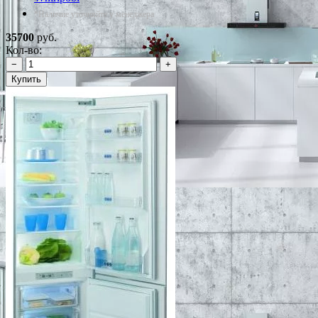
*Наличие уточняйте у менеджера
35700
руб.
Кол-во:
−
+
Купить