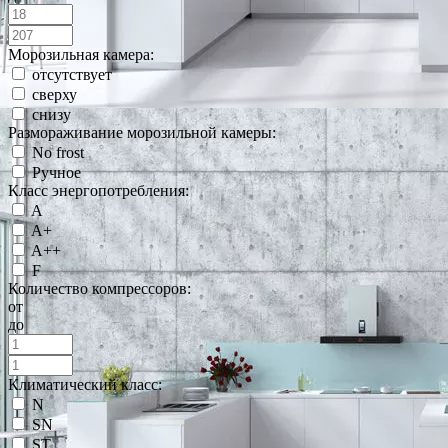
Морозильная камера:
отсутствует
сверху
снизу
Размораживание морозильной камеры:
No frost
Ручное
Класс энергопотребления:
A
A+
A++
F
Количество компрессоров:
от
до
Климатический класс:
N
SN
ST