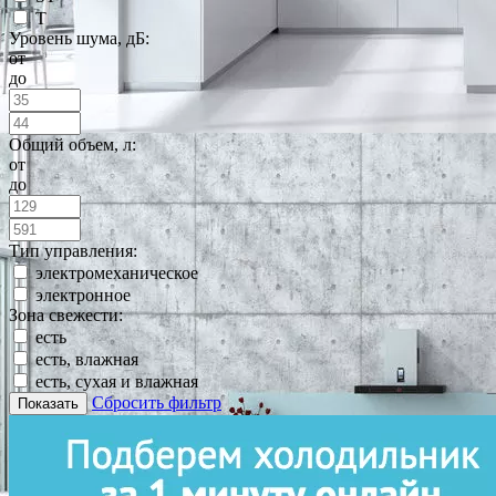
T
Уровень шума, дБ:
от
до
Общий объем, л:
от
до
Тип управления:
электромеханическое
электронное
Зона свежести:
есть
есть, влажная
есть, сухая и влажная
Сбросить фильтр
Показать