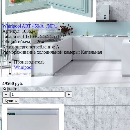
Whirlpool ART 459/A+/NF/1
Артикул:
103627
Габариты ШxГxВ: 54x54.5x177
Общий объем, л: 264
Класс энергопотребления: A+
Размораживание холодильной камеры: Капельная
Производитель:
Whirlpool
*Наличие уточняйте у менеджера
49560
руб.
Кол-во:
−
+
Купить