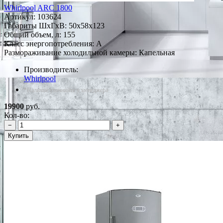
Whirlpool ARC 1800
Артикул:
103624
Габариты ШxГxВ: 50x58x123
Общий объем, л: 155
Класс энергопотребления: A
Размораживание холодильной камеры: Капельная
Производитель:
Whirlpool
*Наличие уточняйте у менеджера
19900
руб.
Кол-во:
−
+
Купить