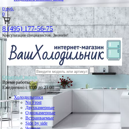
0
руб.
0
8 (495) 177-56-75
Консультация специалистов. Звоните!
Обратный звонок
Время работы:
Ежедневно с 9:00 до 21:00
Холодильники
No Frost
Двухкамерные
Однокамерные
Встраиваемые
Side by side
Черные