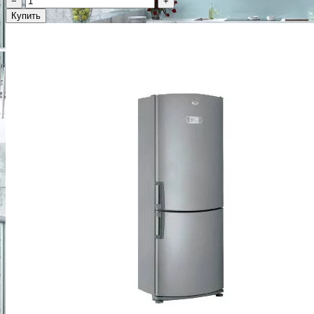
−
+
Купить