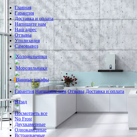
Главная
Гарантия
Доставка и оплата
Напишите нам
Наш адрес
Отзывы
Утилизация
Самовывоз
Холодильники
Морозильники
Винные шкафы
Гарантия
Напишите нам
Отзывы
Доставка и оплата
Назад
Посмотреть все
No Frost
Двухкамерные
Однокамерные
Встраиваемые