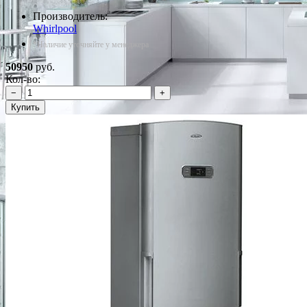
Производитель:
Whirlpool
*Наличие уточняйте у менеджера
50950
руб.
Кол-во:
−
+
Купить