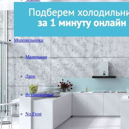
Морозильники
Маленькие
Лари
Встраиваемые
No Frost