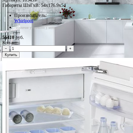
Габариты ШxГxВ: 54x176.9x54
Производитель:
Whirlpool
*Наличие уточняйте у менеджера
56410
руб.
Кол-во:
−
+
Купить