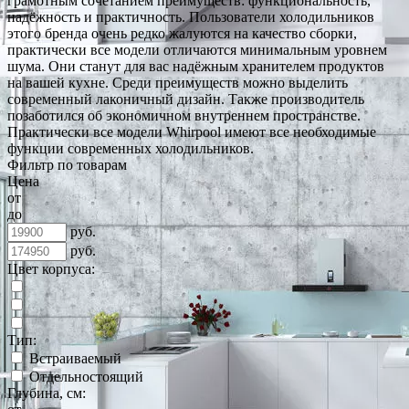
грамотным сочетанием преимуществ: функциональность,
надёжность и практичность. Пользователи холодильников
этого бренда очень редко жалуются на качество сборки,
практически все модели отличаются минимальным уровнем
шума. Они станут для вас надёжным хранителем продуктов
на вашей кухне. Среди преимуществ можно выделить
современный лаконичный дизайн. Также производитель
позаботился об экономичном внутреннем пространстве.
Практически все модели Whirpool имеют все необходимые
функции современных холодильников.
Фильтр по товарам
Цена
от
до
руб.
руб.
Цвет корпуса:
Тип:
Встраиваемый
Отдельностоящий
Глубина, см: