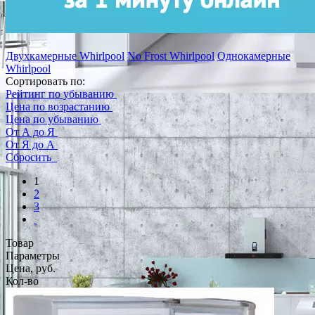
Двухкамерные Whirlpool
No Frost Whirlpool
Однокамерные
Whirlpool
Сортировать по:
Рейтинг по убыванию
Цена по возрастанию
Цена по убыванию
От А до Я
От Я до А
Сбросить
1
2
3
Товар
Параметры
Цена, руб.
Кол-во