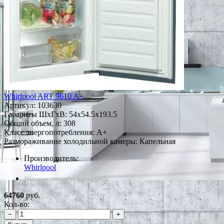
Whirlpool ART 9610 A+
Артикул:
103630
Габариты ШxГxВ: 54x54.5x193.5
Общий объем, л: 308
Класс энергопотребления: A+
Размораживание холодильной камеры: Капельная
Производитель:
Whirlpool
*Наличие уточняйте у менеджера
64760
руб.
Кол-во:
−
+