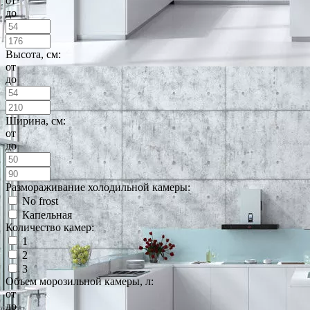
от
до
Высота, см:
от
до
Ширина, см:
от
до
Размораживание холодильной камеры:
No frost
Капельная
Количество камер:
1
2
3
Объем морозильной камеры, л:
от
до