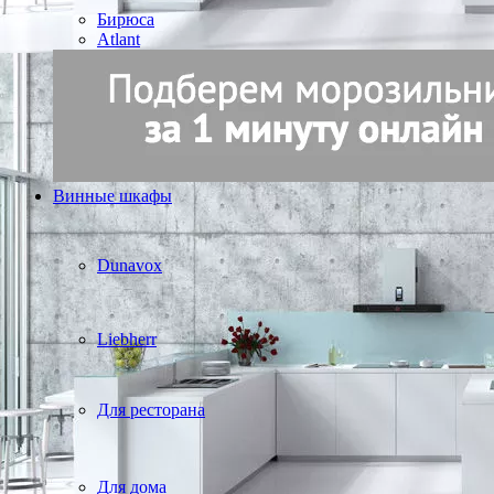
Бирюса
Atlant
Винные шкафы
Dunavox
Liebherr
Для ресторана
Для дома