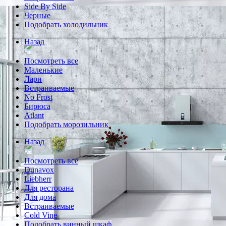
Side By Side
Черные
Подобрать холодильник
Назад
Посмотреть все
Маленькие
Лари
Встраиваемые
No Frost
Бирюса
Atlant
Подобрать морозильник
Назад
Посмотреть все
Dunavox
Liebherr
Для ресторана
Для дома
Встраиваемые
Cold Vine
Подобрать винный шкаф