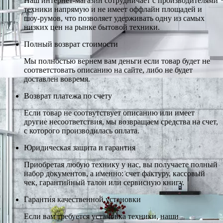
Наш интернет-магазин сотрудничает с производителями
техники напрямую и не имеет оффлайн площадей и
шоу-румов, что позволяет удерживать одну из самых
низких цен на рынке бытовой техники.
Полный возврат стоимости
Мы полностью вернем вам деньги если товар будет не
соответстовать описанию на сайте, либо не будет
доставлен вовремя.
Возврат платежа по счету
Если товар не соотвутствует описанию или имеет
другие несоответствия, мы возвращаем средства на счет,
с которого производилась оплата.
Юридическая защита и гарантия
Приобретая любую технику у нас, вы получаете полный
набор документов, а именно: счет фактуру, кассовый
чек, гарантийный талон или сервисную книгу.
Гарантия качественной установки
Если вам требуется установка техники, наши