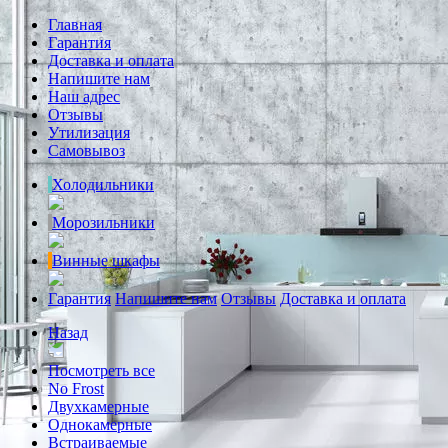
Главная
Гарантия
Доставка и оплата
Напишите нам
Наш адрес
Отзывы
Утилизация
Самовывоз
Холодильники
Морозильники
Винные шкафы
Гарантия
Напишите нам
Отзывы
Доставка и оплата
Назад
Посмотреть все
No Frost
Двухкамерные
Однокамерные
Встраиваемые