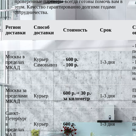
проверенные партнеры всегда готовы помочь вам в
этом. Качество гарантированно долгими годами
сотрудничества.
Регион
Способ
С
Стоимость
Срок
доставки
доставки
о
-
п
Москва в
н
Курьер
-
600 р.
пределах
1-3 дня
-
Самовывоз
-
100 р.
МКАД
п
н
и
Москва за
П
600 р. + 30 р.
пределами
Курьер
1-3 дня
п
за километр
МКАД
н
Санкт-
Петербург
П
в
Курьер
600 р.
1-3 дня
п
пределах
н
КАД