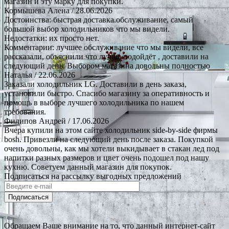
магазин и эту марку для покупки.
Кормышева Алена
/ 28.06.2026
Достоинства: быстрая доставка.обслуживание, самый
большой выбор холодильников что мы видели.
Недостатки: их просто нет.
Комментарии: лучшее обслуживание что мы видели, все
рассказали, объяснили что лучше подойдёт , доставили на
следующий день. Выбором магазина довольны полностью
Наталья
/ 22.06.2026
Заказали холодильник LG. Доставили в день заказа,
установили быстро. Спасибо магазину за оперативность и
помощь в выборе лучшего холодильника по нашем
требования.
Филипов Андрей
/ 17.06.2026
Вчера купили на этом сайте холодильник side-by-side фирмы
bosh. Привезли на следующий день после заказа. Покупкой
очень довольны, как мы хотели выкидывает в стакан лед под
напитки разных размеров и цвет очень подошел под нашу
кухню. Советуем данный магазин для покупок.
Подписаться на рассылку выгодных предложений
Подписаться
Обращаем Ваше внимание на то, что данный интернет-сайт