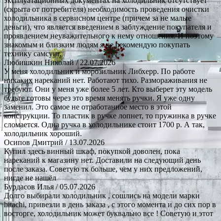
эксплуатационных документах на холодильник отсутствует
(скрыта от потребителя) необходимость проведения очистки
холодильника в сервисном центре (причем за не малые
деньги), что является введением в заблуждение покупателя и
проявлением неуважительного к нему отношения. И поэтому
знакомым и близким людям я не рекомендую покупать
технику самсунг.
Любишкин Николай
/ 22.07.2026
У меня холодильник и морозильник Либхерр. По работе
никаких нареканий нет. Работают тихо. Размораживания не
требуют. Они у меня уже более 5 лет. Кто выберет эту модель
будьте готовы через это время менять ручки. Я уже одну
заменил. Это самое не отработанное место в этой
конструкции. То пластик в ручке лопнет, то пружинка в ручке
сломается. Одна ручка в холодильнике стоит 1700 р. А так,
холодильник хороший.
Осипов Дмитрий
/ 13.07.2026
Купил здесь винный шкаф, покупкой доволен, пока
нареканий к магазину нет. Доставили на следующий день
после заказа. Советую тк больше, чем у них предложений,
нигде не нашёл
Бурдасов Илья
/ 05.07.2026
Долго выбирали холодильник , сошлись на модели марки
hitachi, привезли в день заказа , с этого момента и до сих пор в
восторге, холодильник может буквально все ! Советую и этот