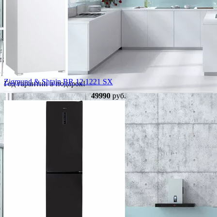
Zigmund & Shtain BR 12.1221 SX
Год гарантии в подарок!
49990
руб.