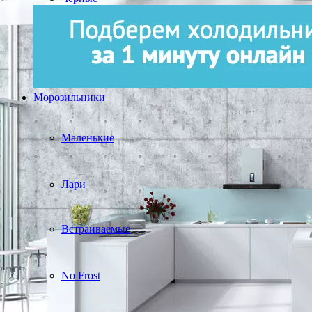
Морозильники
Маленькие
Лари
Встраиваемые
No Frost