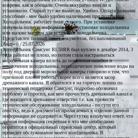
вовремя. как и обещали. Очень аккуратно внесли и
установили. Старый тут же вынесли. Удобно. Оплата разными
способами - мне было удобно наличными при получении.
Холодильник. работает тише старого. При установке
получила полную информацию об установке холодильника
или вызове мастера для установки холодильника.
Представлен полный пакет документов, без напоминаний
Андрей
/ 25.07.2026
Холодильник Самсунг RL50RR был куплен в декабре 2014, 3
года работал не плохо, но потом стала настраиваться
морозильная камера вплоть до появления ошибки и
отключения холодильника, периодическое появление воды на
полу под дверкой морозильной камеры говорило о том, что
причиной плохой работы скорее всего является засор
дренажного канала. Я обратился в на горячую линию по
технической поддержке Самсунг, подробно обозначил
проблему и спросил, как мне прочистить дренажный канал и
где находится дренажное отверстие т.е. как провести
техническое обслуживание холодильника - по сути его
очистку, ведь в документах прилагаемых к изделию данной
информации не содержится. Через сутки я получил ответ, что
данная информация секретная и что мне необходимо
обратится в официальный сервисный центр, который
проведет обслуживание моего холодильника. В