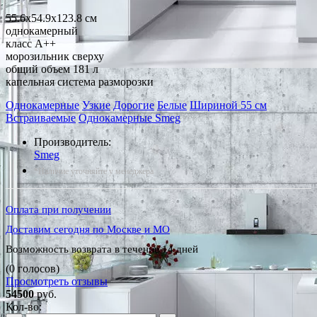
55.6x54.9x123.8 см
однокамерный
класс A++
морозильник сверху
общий объем 181 л
капельная система разморозки
Однокамерные
Узкие
Дорогие
Белые
Шириной 55 см
Встраиваемые
Однокамерные Smeg
Производитель:
Smeg
*Наличие уточняйте у менеджера
Оплата при получении
Доставим сегодня по Москве и МО
Возможность возврата в течение 14 дней
(0 голосов)
Просмотреть отзывы
54500
руб.
Кол-во: