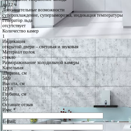
до 12 ч
Дополнительные возможности
суперохлаждение, суперзаморозка, индикация температуры
Генератор льда
отсутствует
Количество камер
1
Индикация
открытой двери – световая и звуковая
Материал полок
стекло
Размораживание холодильной камеры
Капельная
Ширина, см
54.9
Высота, см
123.8
Глубина, см
55
Оставьте отзыв
Имя:
*
E-mail: