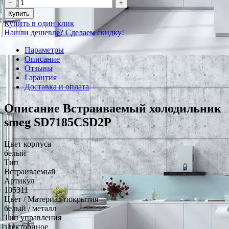
−
+
Купить
Купить в один клик
Нашли дешевле? Сделаем скидку!
Параметры
Описание
Отзывы
Гарантия
Доставка и оплата
Описание Встраиваемый холодильник
smeg SD7185CSD2P
Цвет корпуса
белый
Тип
Встраиваемый
Артикул
105311
Цвет / Материал покрытия
белый / металл
Тип управления
электронное