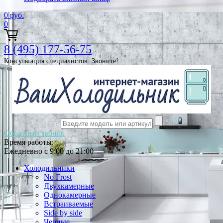
0
руб.
0
8 (495) 177-56-75
Консультация специалистов. Звоните!
Обратный звонок
Время работы:
Ежедневно с 9:00 до 21:00
Холодильники
No Frost
Двухкамерные
Однокамерные
Встраиваемые
Side by side
Черные