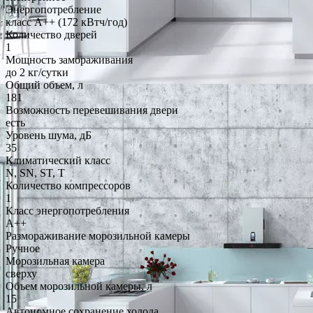
Энергопотребление
класс A++ (172 кВтч/год)
Количество дверей
1
Мощность замораживания
до 2 кг/cутки
Общий объем, л
181
Возможность перевешивания двери
есть
Уровень шума, дБ
35
Климатический класс
N, SN, ST, T
Количество компрессоров
1
Класс энергопотребления
A++
Размораживание морозильной камеры
Ручное
Морозильная камера
сверху
Объем морозильной камеры, л
15
Автономное сохранение холода