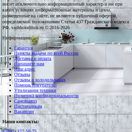
носит исключительно информационный характер и ни при
каких условиях информационные материалы и цены,
размещенные на сайте, не являются публичной офертой,
определяемой положениями Статьи 437 Гражданского кодекса
РФ. vashholodilnik.ru © 2016-2026
Информация:
Гарантия
Пункты выдачи по всей России
Доставка и оплата
Напишите нам
Наш адрес
Отзывы
Отзывы о холодильниках
Помощь покупателю
Утилизация техники
Политика конфиденциальности
Самовывоз
Поставщикам
Вакансии
Наши контакты:
8 (495) 177-56-75