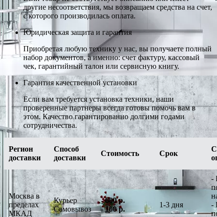
другие несоответствия, мы возвращаем средства на счет,
с которого производилась оплата.
Юридическая защита и гарантия
Приобретая любую технику у нас, вы получаете полный
набор документов, а именно: счет фактуру, кассовый
чек, гарантийный талон или сервисную книгу.
Гарантия качественной установки
Если вам требуется установка техники, наши
проверенные партнеры всегда готовы помочь вам в
этом. Качество гарантированно долгими годами
сотрудничества.
Регион
Способ
С
Стоимость
Срок
доставки
доставки
о
-
п
Москва в
н
Курьер
-
600 р.
пределах
1-3 дня
-
Самовывоз
-
100 р.
МКАД
п