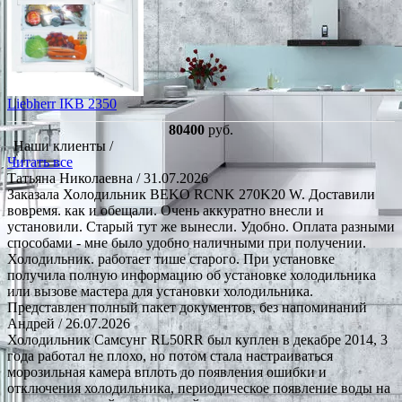
Liebherr IKB 2350
80400
руб.
Наши клиенты /
Читать все
Татьяна Николаевна
/ 31.07.2026
Заказала Холодильник BEKO RCNK 270K20 W. Доставили
вовремя. как и обещали. Очень аккуратно внесли и
установили. Старый тут же вынесли. Удобно. Оплата разными
способами - мне было удобно наличными при получении.
Холодильник. работает тише старого. При установке
получила полную информацию об установке холодильника
или вызове мастера для установки холодильника.
Представлен полный пакет документов, без напоминаний
Андрей
/ 26.07.2026
Холодильник Самсунг RL50RR был куплен в декабре 2014, 3
года работал не плохо, но потом стала настраиваться
морозильная камера вплоть до появления ошибки и
отключения холодильника, периодическое появление воды на