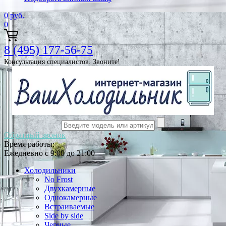
0
руб.
0
8 (495) 177-56-75
Консультация специалистов. Звоните!
Обратный звонок
Время работы:
Ежедневно с 9:00 до 21:00
Холодильники
No Frost
Двухкамерные
Однокамерные
Встраиваемые
Side by side
Черные