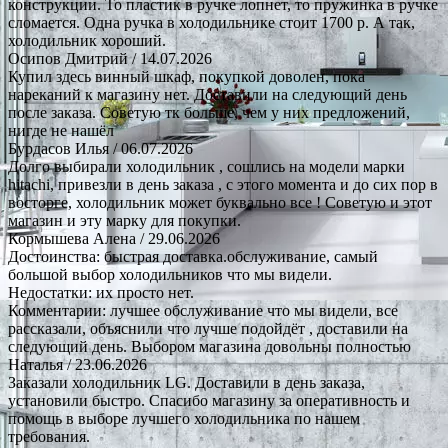
конструкции. То пластик в ручке лопнет, то пружинка в ручке
сломается. Одна ручка в холодильнике стоит 1700 р. А так,
холодильник хороший.
Осипов Дмитрий
/ 14.07.2026
Купил здесь винный шкаф, покупкой доволен, пока
нареканий к магазину нет. Доставили на следующий день
после заказа. Советую тк больше, чем у них предложений,
нигде не нашёл
Бурдасов Илья
/ 06.07.2026
Долго выбирали холодильник , сошлись на модели марки
hitachi, привезли в день заказа , с этого момента и до сих пор в
восторге, холодильник может буквально все ! Советую и этот
магазин и эту марку для покупки.
Кормышева Алена
/ 29.06.2026
Достоинства: быстрая доставка.обслуживание, самый
большой выбор холодильников что мы видели.
Недостатки: их просто нет.
Комментарии: лучшее обслуживание что мы видели, все
рассказали, объяснили что лучше подойдёт , доставили на
следующий день. Выбором магазина довольны полностью
Наталья
/ 23.06.2026
Заказали холодильник LG. Доставили в день заказа,
установили быстро. Спасибо магазину за оперативность и
помощь в выборе лучшего холодильника по нашем
требования.