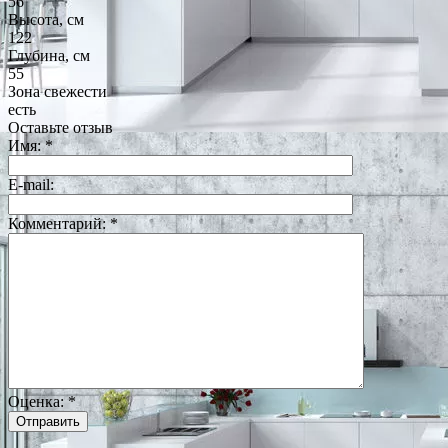
56
Высота, см
122
Глубина, см
55
Зона свежести
есть
Оставьте отзыв
Имя:
*
E-mail:
Комментарий:
*
Оценка:
*