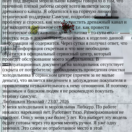
полу под дверкой морозильной камеры говорило о том, что
причиной плохой работы скорее всего является засор
дренажного канала. Я обратился в на горячую линию по
технической поддержке Самсунг, подробно обозначил
проблему и спросил, как мне прочистить дренажный канал и
где находится дренажное отверстие т.е. как провести
техническое обслуживание холодильника - по сути его
очистку, ведь в документах прилагаемых к изделию данной
информации не содержится. Через сутки я получил ответ, что
данная информация секретная и что мне необходимо
обратится в официальный сервисный центр, который
проведет обслуживание моего холодильника. В
эксплуатационных документах на холодильник отсутствует
(скрыта от потребителя) необходимость проведения очистки
холодильника в сервисном центре (причем за не малые
деньги), что является введением в заблуждение покупателя и
проявлением неуважительного к нему отношения. И поэтому
знакомым и близким людям я не рекомендую покупать
технику самсунг.
Любишкин Николай
/ 23.07.2026
У меня холодильник и морозильник Либхерр. По работе
никаких нареканий нет. Работают тихо. Размораживания не
требуют. Они у меня уже более 5 лет. Кто выберет эту модель
будьте готовы через это время менять ручки. Я уже одну
заменил. Это самое не отработанное место в этой