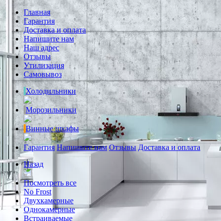
Главная
Гарантия
Доставка и оплата
Напишите нам
Наш адрес
Отзывы
Утилизация
Самовывоз
Холодильники
Морозильники
Винные шкафы
Гарантия
Напишите нам
Отзывы
Доставка и оплата
Назад
Посмотреть все
No Frost
Двухкамерные
Однокамерные
Встраиваемые