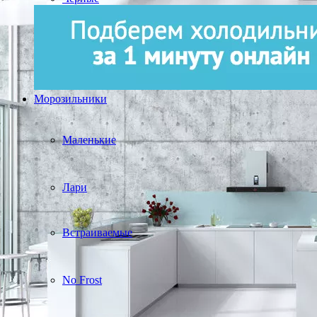
Морозильники
Маленькие
Лари
Встраиваемые
No Frost