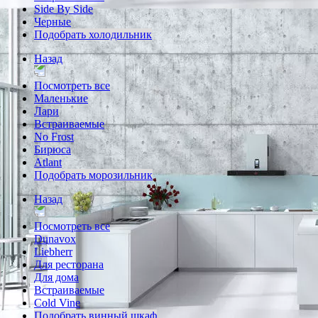
Side By Side
Черные
Подобрать холодильник
Назад
Посмотреть все
Маленькие
Лари
Встраиваемые
No Frost
Бирюса
Atlant
Подобрать морозильник
Назад
Посмотреть все
Dunavox
Liebherr
Для ресторана
Для дома
Встраиваемые
Cold Vine
Подобрать винный шкаф