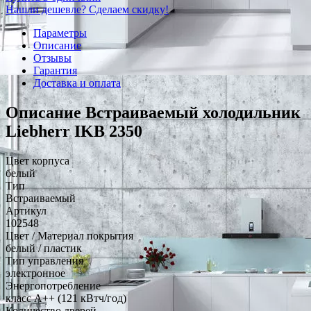
Нашли дешевле? Сделаем скидку!
Параметры
Описание
Отзывы
Гарантия
Доставка и оплата
Описание Встраиваемый холодильник
Liebherr IKB 2350
Цвет корпуса
белый
Тип
Встраиваемый
Артикул
102548
Цвет / Материал покрытия
белый / пластик
Тип управления
электронное
Энергопотребление
класс A++ (121 кВтч/год)
Количество дверей