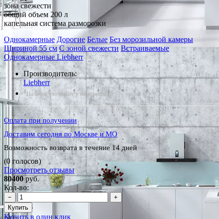
зона свежести
общий объем 200 л
капельная система разморозки
Однокамерные
Дорогие
Белые
Без морозильной камеры
Шириной 55 см
С зоной свежести
Встраиваемые
Однокамерные Liebherr
Производитель:
Liebherr
*Наличие уточняйте у менеджера
Оплата при получении
Доставим сегодня по Москве и МО
Возможность возврата в течение 14 дней
(0 голосов)
Просмотреть отзывы
80400
руб.
Кол-во:
−
+
Купить
Купить в один клик