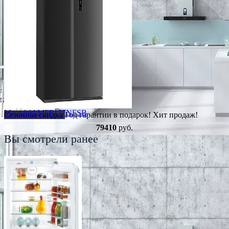
Maunfeld MFF177NFSB
Сезонная скидка
Год гарантии в подарок!
Хит продаж!
79410
руб.
Вы смотрели ранее