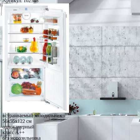
Артикул:
102548
встраиваемый холодильник
56x55x122 см
однокамерный
класс A++
без морозильника