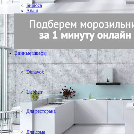
Бирюса
Atlant
Винные шкафы
Dunavox
Liebherr
Для ресторана
Для дома