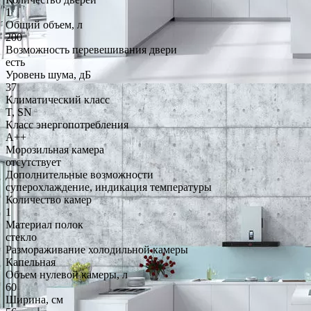
1
Общий объем, л
200
Возможность перевешивания двери
есть
Уровень шума, дБ
37
Климатический класс
T, SN
Класс энергопотребления
A++
Морозильная камера
отсутствует
Дополнительные возможности
суперохлаждение, индикация температуры
Количество камер
1
Материал полок
стекло
Размораживание холодильной камеры
Капельная
Объем нулевой камеры, л
60
Ширина, см