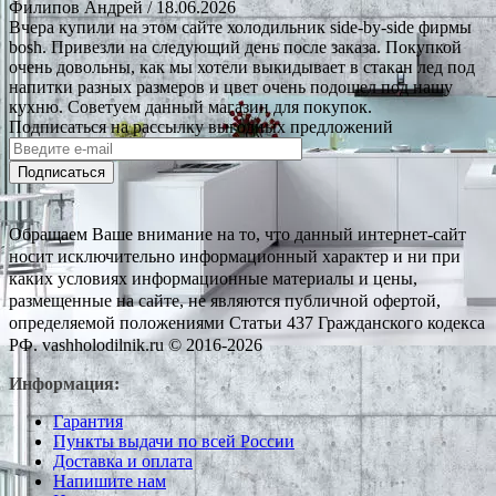
Филипов Андрей
/ 18.06.2026
Вчера купили на этом сайте холодильник side-by-side фирмы
bosh. Привезли на следующий день после заказа. Покупкой
очень довольны, как мы хотели выкидывает в стакан лед под
напитки разных размеров и цвет очень подошел под нашу
кухню. Советуем данный магазин для покупок.
Подписаться на рассылку выгодных предложений
Подписаться
Обращаем Ваше внимание на то, что данный интернет-сайт
носит исключительно информационный характер и ни при
каких условиях информационные материалы и цены,
размещенные на сайте, не являются публичной офертой,
определяемой положениями Статьи 437 Гражданского кодекса
РФ. vashholodilnik.ru © 2016-2026
Информация:
Гарантия
Пункты выдачи по всей России
Доставка и оплата
Напишите нам