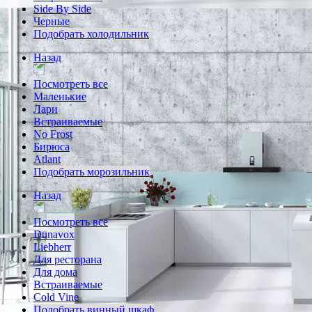
Side By Side
Черные
Подобрать холодильник
Назад
Посмотреть все
Маленькие
Лари
Встраиваемые
No Frost
Бирюса
Atlant
Подобрать морозильник
Назад
Посмотреть все
Dunavox
Liebherr
Для ресторана
Для дома
Встраиваемые
Cold Vine
Подобрать винный шкаф