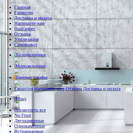
Главная
Гарантия
Доставка и оплата
Напишите нам
Наш адрес
Отзывы
Утилизация
Самовывоз
Холодильники
Морозильники
Винные шкафы
Гарантия
Напишите нам
Отзывы
Доставка и оплата
Назад
Посмотреть все
No Frost
Двухкамерные
Однокамерные
Встраиваемые