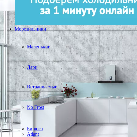
Морозильники
Маленькие
Лари
Встраиваемые
No Frost
Бирюса
Atlant