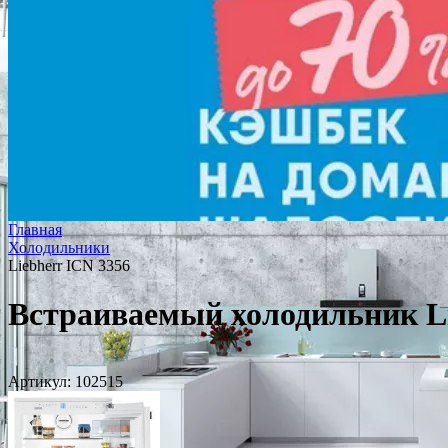
Главная
Холодильники
Liebherr ICN 3356
Встраиваемый холодильник Li
Артикул:
102515