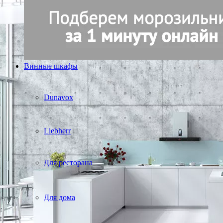
Винные шкафы
Dunavox
Liebherr
Для ресторана
Для дома