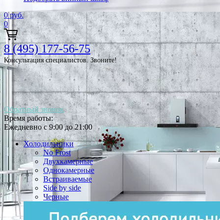
0
руб.
0
8 (495) 177-56-75
Консультация специалистов. Звоните!
Обратный звонок
Время работы:
Ежедневно с 9:00 до 21:00
Холодильники
No Frost
Двухкамерные
Однокамерные
Встраиваемые
Side by side
Черные