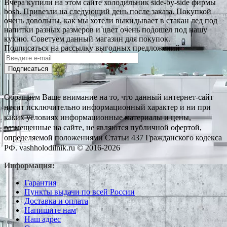
Вчера купили на этом сайте холодильник side-by-side фирмы
bosh. Привезли на следующий день после заказа. Покупкой
очень довольны, как мы хотели выкидывает в стакан лед под
напитки разных размеров и цвет очень подошел под нашу
кухню. Советуем данный магазин для покупок.
Подписаться на рассылку выгодных предложений
Подписаться
Обращаем Ваше внимание на то, что данный интернет-сайт
носит исключительно информационный характер и ни при
каких условиях информационные материалы и цены,
размещенные на сайте, не являются публичной офертой,
определяемой положениями Статьи 437 Гражданского кодекса
РФ. vashholodilnik.ru © 2016-2026
Информация:
Гарантия
Пункты выдачи по всей России
Доставка и оплата
Напишите нам
Наш адрес