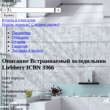
138000
руб.
Кол-во:
−
+
Купить
Купить в один клик
Нашли дешевле? Сделаем скидку!
Параметры
Описание
Отзывы
Гарантия
Доставка и оплата
Описание Встраиваемый холодильник
Liebherr ICBN 3366
Цвет корпуса
белый
Тип
Встраиваемый
Артикул
102511
Тип управления
электронное