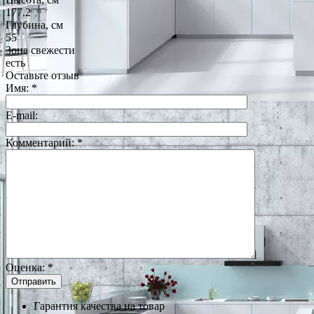
177.2
Глубина, см
55
Зона свежести
есть
Оставьте отзыв
Имя:
*
E-mail:
Комментарий:
*
Оценка:
*
Гарантия качества на товар