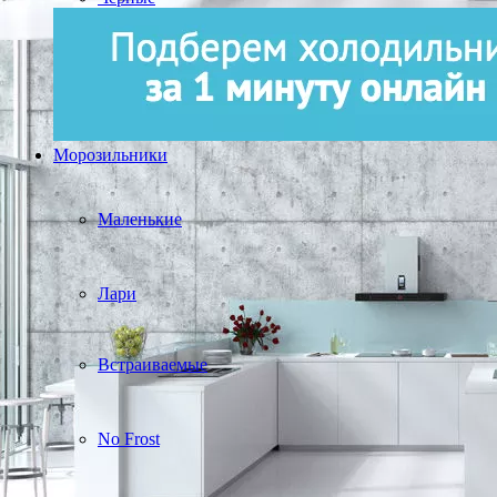
Морозильники
Маленькие
Лари
Встраиваемые
No Frost