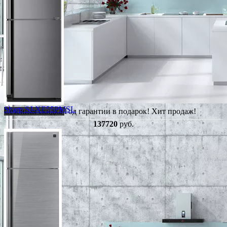
Sharp SJ-XE55PMSL
Сезонная скидка
Год гарантии в подарок!
Хит продаж!
137720
руб.