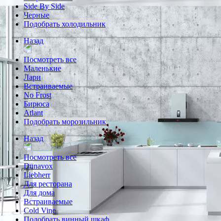
Side By Side
Черные
Подобрать холодильник
Назад
Посмотреть все
Маленькие
Лари
Встраиваемые
No Frost
Бирюса
Atlant
Подобрать морозильник
Назад
Посмотреть все
Dunavox
Liebherr
Для ресторана
Для дома
Встраиваемые
Cold Vine
Подобрать винный шкаф