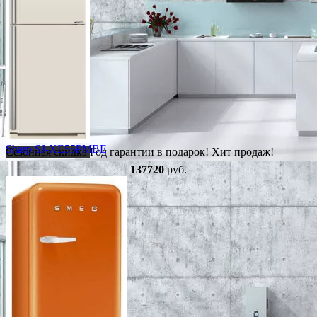
Sharp SJ-XE55PMBE
Сезонная скидка
Год гарантии в подарок!
Хит продаж!
137720
руб.