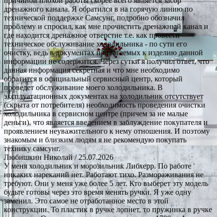
причиной плохой работы скорее всего является засор
дренажного канала. Я обратился в на горячую линию по
технической поддержке Самсунг, подробно обозначил
проблему и спросил, как мне прочистить дренажный канал и
где находится дренажное отверстие т.е. как провести
техническое обслуживание холодильника - по сути его
очистку, ведь в документах прилагаемых к изделию данной
информации не содержится. Через сутки я получил ответ, что
данная информация секретная и что мне необходимо
обратится в официальный сервисный центр, который
проведет обслуживание моего холодильника. В
эксплуатационных документах на холодильник отсутствует
(скрыта от потребителя) необходимость проведения очистки
холодильника в сервисном центре (причем за не малые
деньги), что является введением в заблуждение покупателя и
проявлением неуважительного к нему отношения. И поэтому
знакомым и близким людям я не рекомендую покупать
технику самсунг.
Любишкин Николай
/ 25.07.2026
У меня холодильник и морозильник Либхерр. По работе
никаких нареканий нет. Работают тихо. Размораживания не
требуют. Они у меня уже более 5 лет. Кто выберет эту модель
будьте готовы через это время менять ручки. Я уже одну
заменил. Это самое не отработанное место в этой
конструкции. То пластик в ручке лопнет, то пружинка в ручке