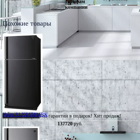
тарифам
компании
Похожие товары
Sharp SJ-XE55PMBK
Сезонная скидка
Год гарантии в подарок!
Хит продаж!
137720
руб.