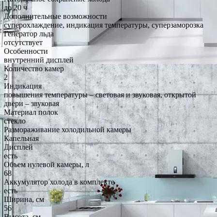
до 20 ч
Дополнительные возможности
суперохлаждение, индикация температуры, суперзаморозка
Генератор льда
отсутствует
Особенности
внутренний дисплей
Количество камер
2
Индикация
повышения температуры – световая и звуковая, открытой
двери – звуковая
Материал полок
стекло
Размораживание холодильной камеры
Капельная
Дисплей
есть
Объем нулевой камеры, л
68
Аккумулятор холода в комплекте
есть
Ширина, см
56
Высота, см