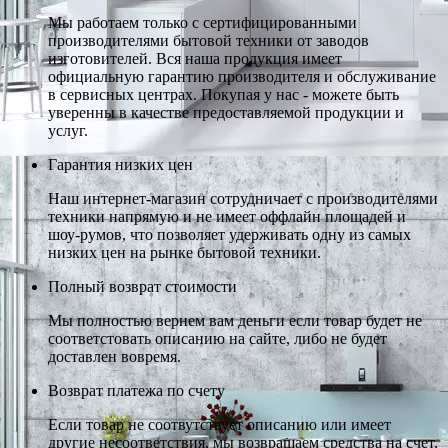
Мы работаем только с сертифицированными
производителями бытовой техники от заводов
изготовителей. Вся наша продукция имеет
официальную гарантию производителя и обслуживание
в сервисных центрах. Покупая у нас - можете быть
уверенны в качестве предоставляемой продукции и
услуг.
Гарантия низких цен
Наш интернет-магазин сотрудничает с производителями
техники напрямую и не имеет оффлайн площадей и
шоу-румов, что позволяет удерживать одну из самых
низких цен на рынке бытовой техники.
Полный возврат стоимости
Мы полностью вернем вам деньги если товар будет не
соответстовать описанию на сайте, либо не будет
доставлен вовремя.
Возврат платежа по счету
Если товар не соотвутствует описанию или имеет
другие несоответствия, мы возвращаем средства на счет,