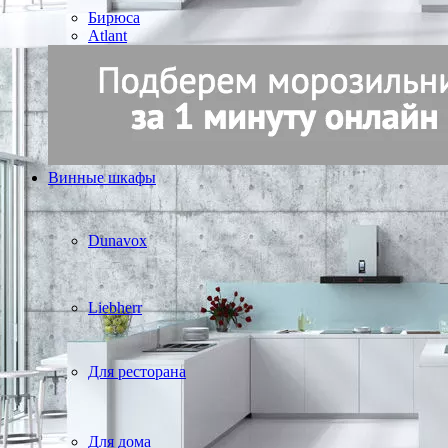
Бирюса
Atlant
Винные шкафы
Dunavox
Liebherr
Для ресторана
Для дома