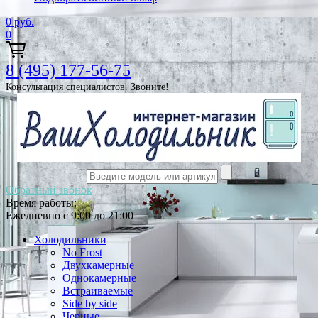
0
руб.
0
8 (495) 177-56-75
Консультация специалистов. Звоните!
Обратный звонок
Время работы:
Ежедневно с 9:00 до 21:00
Холодильники
No Frost
Двухкамерные
Однокамерные
Встраиваемые
Side by side
Черные