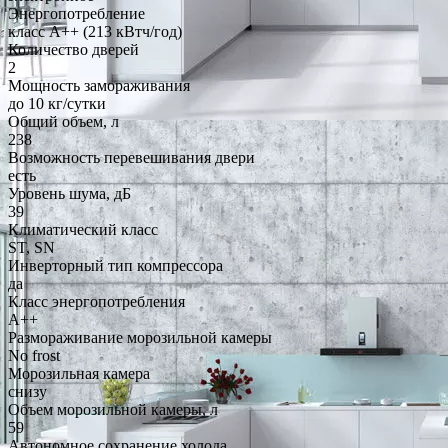
Энергопотребление
класс A++ (213 кВтч/год)
Количество дверей
2
Мощность замораживания
до 10 кг/cутки
Общий объем, л
238
Возможность перевешивания двери
есть
Уровень шума, дБ
39
Климатический класс
ST, SN
Инверторный тип компрессора
да
Класс энергопотребления
A++
Размораживание морозильной камеры
No frost
Морозильная камера
снизу
Объем морозильной камеры, л
59
Автономное сохранение холода