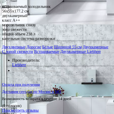
встраиваемый холодильник
56x55x177.2 см
двухкамерный
класс A++
морозильник снизу
зона свежести
общий объем 238 л
капельная система разморозки
Двухдверные
Дорогие
Белые
Шириной 55 см
Двухкамерные
С зоной свежести
Встраиваемые
Двухкамерные Liebherr
Производитель:
Liebherr
*Наличие уточняйте у менеджера
Оплата при получении
Доставим сегодня по Москве и МО
Возможность возврата в течение 14 дней
(0 голосов)
Просмотреть отзывы