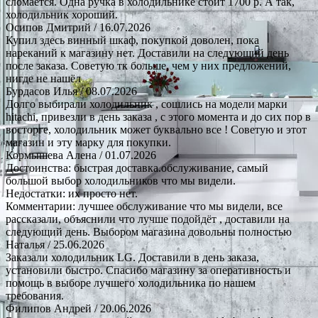
сломается. Одна ручка в холодильнике стоит 1700 р. А так,
холодильник хороший.
Осипов Дмитрий
/ 16.07.2026
Купил здесь винный шкаф, покупкой доволен, пока
нареканий к магазину нет. Доставили на следующий день
после заказа. Советую тк больше, чем у них предложений,
нигде не нашёл
Бурдасов Илья
/ 08.07.2026
Долго выбирали холодильник , сошлись на модели марки
hitachi, привезли в день заказа , с этого момента и до сих пор в
восторге, холодильник может буквально все ! Советую и этот
магазин и эту марку для покупки.
Кормышева Алена
/ 01.07.2026
Достоинства: быстрая доставка.обслуживание, самый
большой выбор холодильников что мы видели.
Недостатки: их просто нет.
Комментарии: лучшее обслуживание что мы видели, все
рассказали, объяснили что лучше подойдёт , доставили на
следующий день. Выбором магазина довольны полностью
Наталья
/ 25.06.2026
Заказали холодильник LG. Доставили в день заказа,
установили быстро. Спасибо магазину за оперативность и
помощь в выборе лучшего холодильника по нашем
требования.
Филипов Андрей
/ 20.06.2026