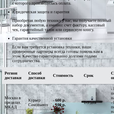
с которого производилась оплата.
Юридическая защита и гарантия
Приобретая любую технику у нас, вы получаете полный
набор документов, а именно: счет фактуру, кассовый
чек, гарантийный талон или сервисную книгу.
Гарантия качественной установки
Если вам требуется установка техники, наши
проверенные партнеры всегда готовы помочь вам в
этом. Качество гарантированно долгими годами
сотрудничества.
Регион
Способ
С
Стоимость
Срок
доставки
доставки
о
-
п
Москва в
н
Курьер
-
600 р.
пределах
1-3 дня
-
Самовывоз
-
100 р.
МКАД
п
н