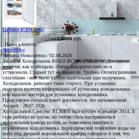
Liebherr ICBN 3366
138000
руб.
Наши клиенты /
Читать все
Татьяна Николаевна
/ 02.08.2026
Заказала Холодильник BEKO RCNK 270K20 W. Доставили
вовремя. как и обещали. Очень аккуратно внесли и
установили. Старый тут же вынесли. Удобно. Оплата разными
способами - мне было удобно наличными при получении.
Холодильник. работает тише старого. При установке
получила полную информацию об установке холодильника
или вызове мастера для установки холодильника.
Представлен полный пакет документов, без напоминаний
Андрей
/ 28.07.2026
Холодильник Самсунг RL50RR был куплен в декабре 2014, 3
года работал не плохо, но потом стала настраиваться
морозильная камера вплоть до появления ошибки и
отключения холодильника, периодическое появление воды на
полу под дверкой морозильной камеры говорило о том, что