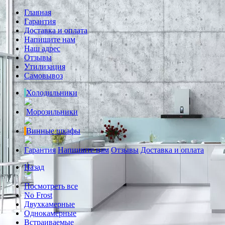
Главная
Гарантия
Доставка и оплата
Напишите нам
Наш адрес
Отзывы
Утилизация
Самовывоз
Холодильники
Морозильники
Винные шкафы
Гарантия
Напишите нам
Отзывы
Доставка и оплата
Назад
Посмотреть все
No Frost
Двухкамерные
Однокамерные
Встраиваемые