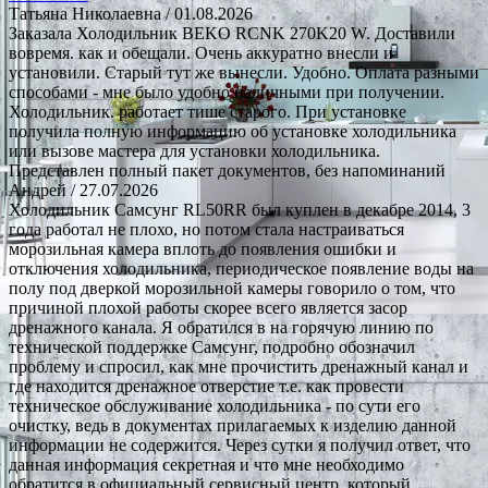
Татьяна Николаевна
/ 01.08.2026
Заказала Холодильник BEKO RCNK 270K20 W. Доставили
вовремя. как и обещали. Очень аккуратно внесли и
установили. Старый тут же вынесли. Удобно. Оплата разными
способами - мне было удобно наличными при получении.
Холодильник. работает тише старого. При установке
получила полную информацию об установке холодильника
или вызове мастера для установки холодильника.
Представлен полный пакет документов, без напоминаний
Андрей
/ 27.07.2026
Холодильник Самсунг RL50RR был куплен в декабре 2014, 3
года работал не плохо, но потом стала настраиваться
морозильная камера вплоть до появления ошибки и
отключения холодильника, периодическое появление воды на
полу под дверкой морозильной камеры говорило о том, что
причиной плохой работы скорее всего является засор
дренажного канала. Я обратился в на горячую линию по
технической поддержке Самсунг, подробно обозначил
проблему и спросил, как мне прочистить дренажный канал и
где находится дренажное отверстие т.е. как провести
техническое обслуживание холодильника - по сути его
очистку, ведь в документах прилагаемых к изделию данной
информации не содержится. Через сутки я получил ответ, что
данная информация секретная и что мне необходимо
обратится в официальный сервисный центр, который