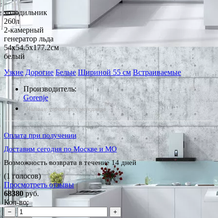
холодильник
260л
2-камерный
генератор льда
54x54.5x177.2см
белый
Узкие
Дорогие
Белые
Шириной 55 см
Встраиваемые
Производитель:
Gorenje
*Наличие уточняйте у менеджера
Оплата при получении
Доставим сегодня по Москве и МО
Возможность возврата в течение 14 дней
(1 голосов)
Просмотреть отзывы
68380
руб.
Кол-во:
−
+