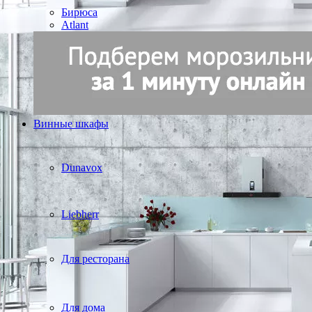
Бирюса
Atlant
Винные шкафы
Dunavox
Liebherr
Для ресторана
Для дома