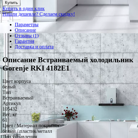
Купить
Купить в один клик
Нашли дешевле? Сделаем скидку!
Параметры
Описание
Отзывы (1)
Гарантия
Доставка и оплата
Описание Встраиваемый холодильник
Gorenje RKI 4182E1
Цвет корпуса
белый
Тип
Встраиваемый
Артикул
105432
Вес, кг
61
Цвет / Материал покрытия
белый / пластик/металл
Тип управления