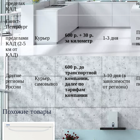
пределах
н
КАД
Санкт-
Петербург
за
П
600 р. + 30 р.
пределами
Курьер
1-3 дня
п
за километр
КАД (2-5
н
км от
КАД)
600 р. до
транспортной
Другие
3-10 дня (в
Курьер,
компании,
П
регионы
зависимости
самовывоз
далее по
п
России
от региона)
тарифам
компании
Похожие товары