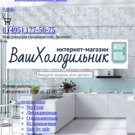
0
руб.
0
8 (495) 177-56-75
Консультация специалистов. Звоните!
Обратный звонок
Время работы:
Ежедневно с 9:00 до 21:00
Холодильники
No Frost
Двухкамерные
Однокамерные
Встраиваемые
Side by side
Черные