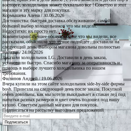
восторге, холодильник может буквально все ! Советую и этот
магазин и эту марку для покупки.
Кормышева Алена
/ 30.06.2026
Достоинства: быстрая доставка.обслуживание, самый
большой выбор холодильников что мы видели.
Недостатки: их просто нет.
Комментарии: лучшее обслуживание что мы видели, все
рассказали, объяснили что лучше подойдёт , доставили на
следующий день. Выбором магазина довольны полностью
Наталья
/ 24.06.2026
Заказали холодильник LG. Доставили в день заказа,
установили быстро. Спасибо магазину за оперативность и
помощь в выборе лучшего холодильника по нашем
требования.
Филипов Андрей
/ 19.06.2026
Вчера купили на этом сайте холодильник side-by-side фирмы
bosh. Привезли на следующий день после заказа. Покупкой
очень довольны, как мы хотели выкидывает в стакан лед под
напитки разных размеров и цвет очень подошел под нашу
кухню. Советуем данный магазин для покупок.
Подписаться на рассылку выгодных предложений
Подписаться