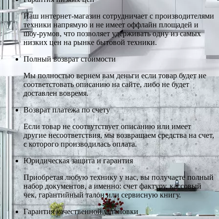
Наш интернет-магазин сотрудничает с производителями
техники напрямую и не имеет оффлайн площадей и
шоу-румов, что позволяет удерживать одну из самых
низких цен на рынке бытовой техники.
Полный возврат стоимости
Мы полностью вернем вам деньги если товар будет не
соответстовать описанию на сайте, либо не будет
доставлен вовремя.
Возврат платежа по счету
Если товар не соотвутствует описанию или имеет
другие несоответствия, мы возвращаем средства на счет,
с которого производилась оплата.
Юридическая защита и гарантия
Приобретая любую технику у нас, вы получаете полный
набор документов, а именно: счет фактуру, кассовый
чек, гарантийный талон или сервисную книгу.
Гарантия качественной установки