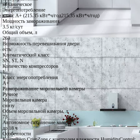
механическое
Энергопотребление
класс A+ (215.35 кВт*ч/год215.35 кВт*ч/год)
Мощность замораживания
3.5 кг/сут
Общий объем, л
263
Возможность перевешивания двери
есть
Климатический класс
SN, ST, N
Количество компрессоров
1
Класс энергопотребления
A+
Размораживание морозильной камеры
Ручное
Морозильная камера
снизу
Объем морозильной камеры, л
73
Автономное сохранение холода
до 18 ч
Особенности
Контейнер CrispZone с контролем влажности HumidityControl;