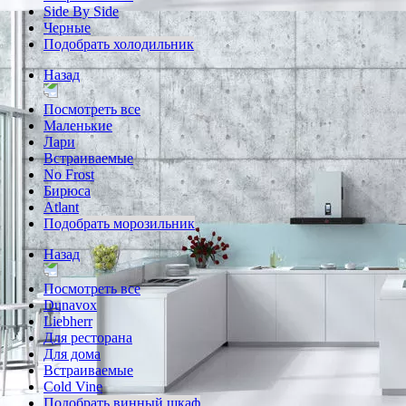
Side By Side
Черные
Подобрать холодильник
Назад
Посмотреть все
Маленькие
Лари
Встраиваемые
No Frost
Бирюса
Atlant
Подобрать морозильник
Назад
Посмотреть все
Dunavox
Liebherr
Для ресторана
Для дома
Встраиваемые
Cold Vine
Подобрать винный шкаф