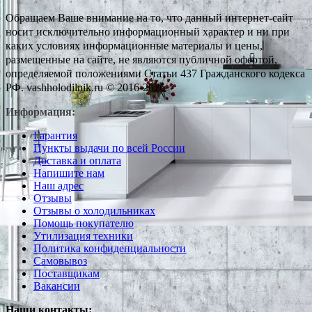
Обращаем Ваше внимание на то, что данный интернет-сайт
носит исключительно информационный характер и ни при
каких условиях информационные материалы и цены,
размещенные на сайте, не являются публичной офертой,
определяемой положениями Статьи 437 Гражданского кодекса
РФ. vashholodilnik.ru © 2016-2026
Информация:
Гарантия
Пункты выдачи по всей России
Доставка и оплата
Напишите нам
Наш адрес
Отзывы
Отзывы о холодильниках
Помощь покупателю
Утилизация техники
Политика конфиденциальности
Самовывоз
Поставщикам
Вакансии
Наши контакты: