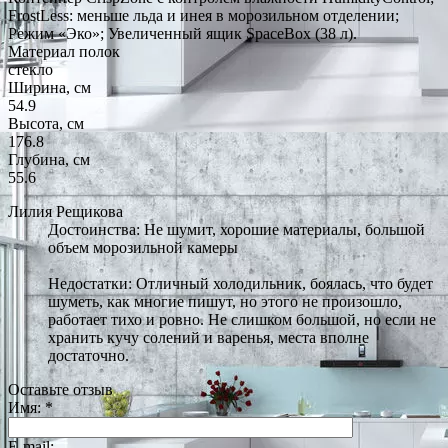
FrostLess: меньше льда и инея в морозильном отделении;
Режим «Эко»; Увеличенный ящик SpaceBox (38 л).
Материал полок
стекло
Ширина, см
54.9
Высота, см
176.8
Глубина, см
55.6
Лилия Рещикова
Достоинства: Не шумит, хорошие материалы, большой
объем морозильной камеры
Недостатки: Отличный холодильник, боялась, что будет
шуметь, как многие пишут, но этого не произошло,
работает тихо и ровно. Не слишком большой, но если не
хранить кучу солений и варенья, места вполне
достаточно.
Оставьте отзыв
Имя:
*
E-mail: