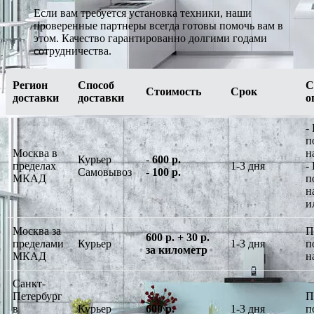
Если вам требуется установка техники, наши
проверенные партнеры всегда готовы помочь вам в
этом. Качество гарантированно долгими годами
сотрудничества.
Регион
Способ
С
Стоимость
Срок
доставки
доставки
о
-
п
Москва в
н
Курьер
-
600 р.
пределах
1-3 дня
-
Самовывоз
-
100 р.
МКАД
п
н
и
Москва за
П
600 р. + 30 р.
пределами
Курьер
1-3 дня
п
за километр
МКАД
н
Санкт-
Петербург
П
в
Курьер
600 р.
1-3 дня
п