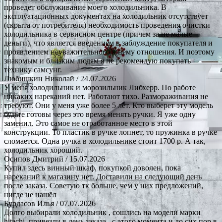
проведет обслуживание моего холодильника. В
эксплуатационных документах на холодильник отсутствует
(скрыта от потребителя) необходимость проведения очистки
холодильника в сервисном центре (причем за не малые
деньги), что является введением в заблуждение покупателя и
проявлением неуважительного к нему отношения. И поэтому
знакомым и близким людям я не рекомендую покупать
технику самсунг.
Любишкин Николай
/ 24.07.2026
У меня холодильник и морозильник Либхерр. По работе
никаких нареканий нет. Работают тихо. Размораживания не
требуют. Они у меня уже более 5 лет. Кто выберет эту модель
будьте готовы через это время менять ручки. Я уже одну
заменил. Это самое не отработанное место в этой
конструкции. То пластик в ручке лопнет, то пружинка в ручке
сломается. Одна ручка в холодильнике стоит 1700 р. А так,
холодильник хороший.
Осипов Дмитрий
/ 15.07.2026
Купил здесь винный шкаф, покупкой доволен, пока
нареканий к магазину нет. Доставили на следующий день
после заказа. Советую тк больше, чем у них предложений,
нигде не нашёл
Бурдасов Илья
/ 07.07.2026
Долго выбирали холодильник , сошлись на модели марки
hitachi, привезли в день заказа , с этого момента и до сих пор в