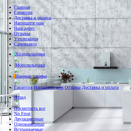
Главная
Гарантия
Доставка и оплата
Напишите нам
Наш адрес
Отзывы
Утилизация
Самовывоз
Холодильники
Морозильники
Винные шкафы
Гарантия
Напишите нам
Отзывы
Доставка и оплата
Назад
Посмотреть все
No Frost
Двухкамерные
Однокамерные
Встраиваемые