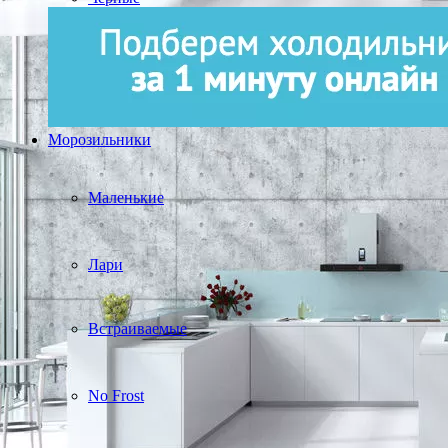
Морозильники
Маленькие
Лари
Встраиваемые
No Frost