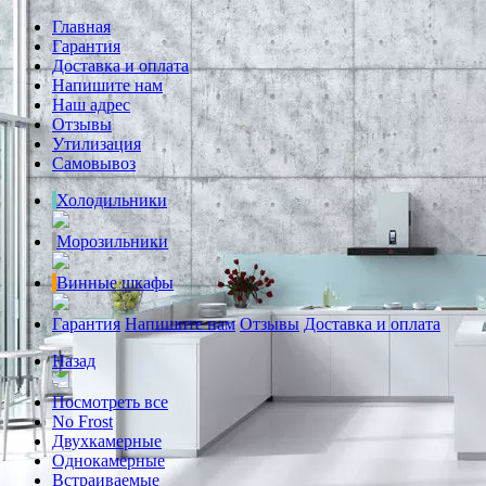
Главная
Гарантия
Доставка и оплата
Напишите нам
Наш адрес
Отзывы
Утилизация
Самовывоз
Холодильники
Морозильники
Винные шкафы
Гарантия
Напишите нам
Отзывы
Доставка и оплата
Назад
Посмотреть все
No Frost
Двухкамерные
Однокамерные
Встраиваемые