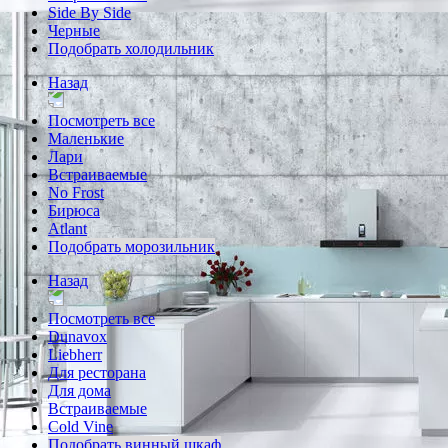
Side By Side
Черные
Подобрать холодильник
Назад
Посмотреть все
Маленькие
Лари
Встраиваемые
No Frost
Бирюса
Atlant
Подобрать морозильник
Назад
Посмотреть все
Dunavox
Liebherr
Для ресторана
Для дома
Встраиваемые
Cold Vine
Подобрать винный шкаф