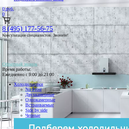
0
руб.
0
8 (495) 177-56-75
Консультация специалистов. Звоните!
Обратный звонок
Время работы:
Ежедневно с 9:00 до 21:00
Холодильники
No Frost
Двухкамерные
Однокамерные
Встраиваемые
Side by side
Черные