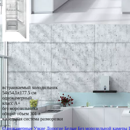
встраиваемый холодильник
54x54.5x177.5 см
однокамерный
класс A+
без морозильника
общий объем 301 л
капельная система разморозки
Однокамерные
Узкие
Дорогие
Белые
Без морозильной камеры