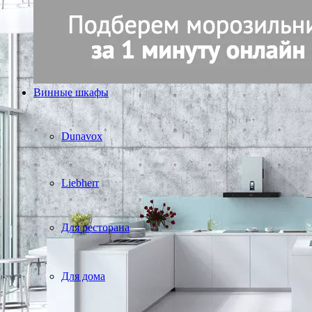
Винные шкафы
Dunavox
Liebherr
Для ресторана
Для дома