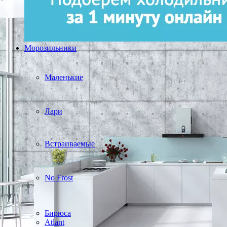
Морозильники
Маленькие
Лари
Встраиваемые
No Frost
Бирюса
Atlant