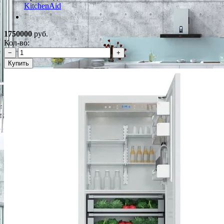
KitchenAid
*Наличие уточняйте у менеджера
1750000
руб.
Кол-во:
−
+
Купить