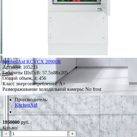
KitchenAid KCVCX 20900R
Артикул:
105233
Габариты ШxГxВ: 57.5x88x205
Общий объем, л: 456
Класс энергопотребления: A+
Размораживание холодильной камеры: No frost
Производитель:
KitchenAid
*Наличие уточняйте у менеджера
1950000
руб.
Кол-во:
−
+