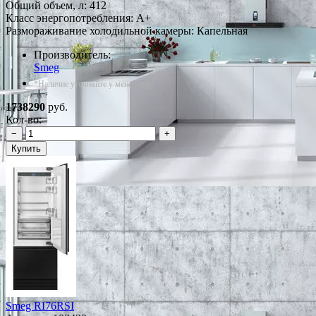
Общий объем, л: 412
Класс энергопотребления: A+
Размораживание холодильной камеры: Капельная
Производитель:
Smeg
*Наличие уточняйте у менеджера
1738290
руб.
Кол-во:
−
+
Купить
Smeg RI76RSI