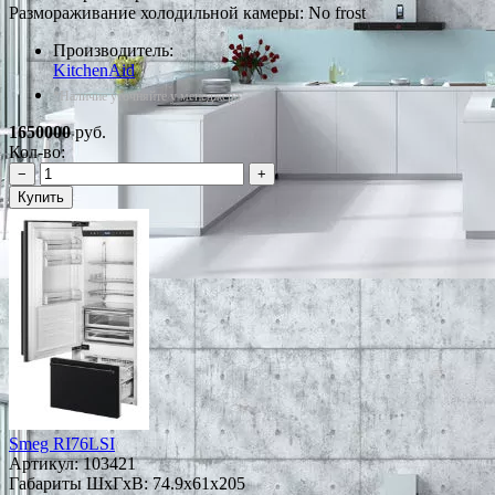
Размораживание холодильной камеры: No frost
Производитель:
KitchenAid
*Наличие уточняйте у менеджера
1650000
руб.
Кол-во:
−
+
Купить
Smeg RI76LSI
Артикул:
103421
Габариты ШxГxВ: 74.9x61x205