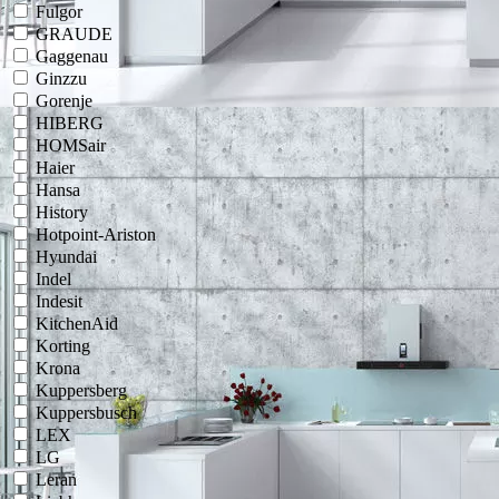
Fulgor
GRAUDE
Gaggenau
Ginzzu
Gorenje
HIBERG
HOMSair
Haier
Hansa
History
Hotpoint-Ariston
Hyundai
Indel
Indesit
KitchenAid
Korting
Krona
Kuppersberg
Kuppersbusch
LEX
LG
Leran