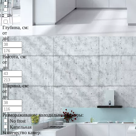
Глубина, см:
от
до
Высота, см:
от
до
Ширина, см:
от
до
Размораживание холодильной камеры:
No frost
Капельная
Количество камер: