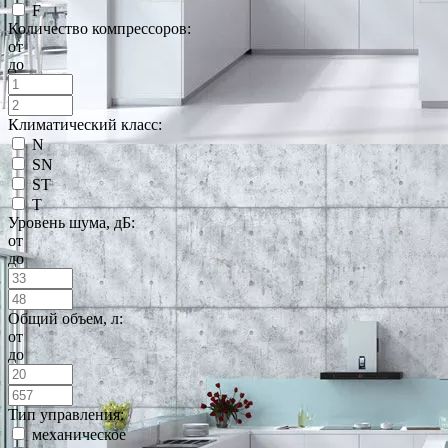
F
Количество компрессоров:
от
до
Климатический класс:
N
SN
ST
T
Уровень шума, дБ:
от
до
Общий объем, л:
от
до
Тип управления:
механическое