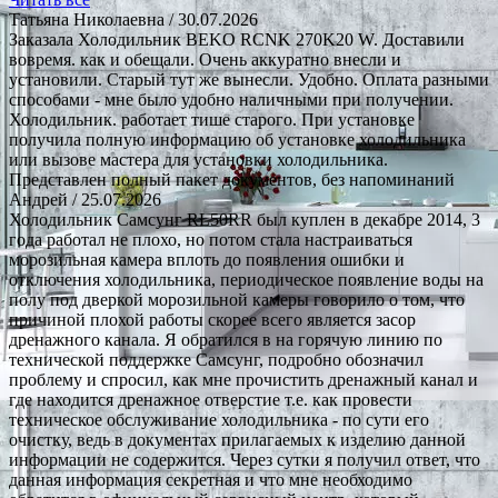
Татьяна Николаевна
/ 30.07.2026
Заказала Холодильник BEKO RCNK 270K20 W. Доставили
вовремя. как и обещали. Очень аккуратно внесли и
установили. Старый тут же вынесли. Удобно. Оплата разными
способами - мне было удобно наличными при получении.
Холодильник. работает тише старого. При установке
получила полную информацию об установке холодильника
или вызове мастера для установки холодильника.
Представлен полный пакет документов, без напоминаний
Андрей
/ 25.07.2026
Холодильник Самсунг RL50RR был куплен в декабре 2014, 3
года работал не плохо, но потом стала настраиваться
морозильная камера вплоть до появления ошибки и
отключения холодильника, периодическое появление воды на
полу под дверкой морозильной камеры говорило о том, что
причиной плохой работы скорее всего является засор
дренажного канала. Я обратился в на горячую линию по
технической поддержке Самсунг, подробно обозначил
проблему и спросил, как мне прочистить дренажный канал и
где находится дренажное отверстие т.е. как провести
техническое обслуживание холодильника - по сути его
очистку, ведь в документах прилагаемых к изделию данной
информации не содержится. Через сутки я получил ответ, что
данная информация секретная и что мне необходимо