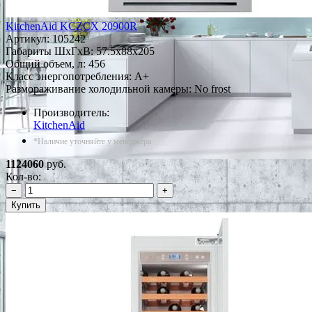
KitchenAid KCZCX 20900R
Артикул:
105242
Габариты ШxГxВ: 57.5x88x205
Общий объем, л: 456
Класс энергопотребления: A+
Размораживание холодильной камеры: No frost
Производитель:
KitchenAid
*Наличие уточняйте у менеджера
1124060
руб.
Кол-во:
−
+
Купить