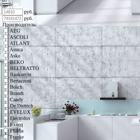
от
до
руб.
руб.
Производитель:
AEG
ASCOLI
ATLANT
Amica
Asko
BEKO
BELTRATTO
Bauknecht
Bertazzoni
Bosch
Brandt
Candy
De Dietrich
EVELUX
Electrolux
Exiteq
Fhiaba
Franke