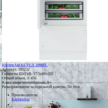
KitchenAid KCVCX 20900L
Артикул:
105232
Габариты ШxГxВ: 57.5x88x205
Общий объем, л: 456
Класс энергопотребления: A+
Размораживание холодильной камеры: No frost
Производитель:
KitchenAid
*Наличие уточняйте у менеджера