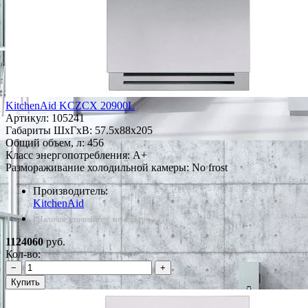
KitchenAid KCZCX 20900L
Артикул:
105241
Габариты ШxГxВ: 57.5x88x205
Общий объем, л: 456
Класс энергопотребления: A+
Размораживание холодильной камеры: No frost
Производитель:
KitchenAid
*Наличие уточняйте у менеджера
1124060
руб.
Кол-во:
−
+
Купить