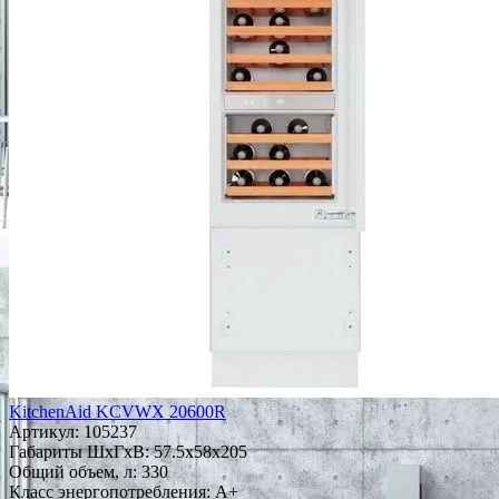
KitchenAid KCVWX 20600R
Артикул:
105237
Габариты ШxГxВ: 57.5x58x205
Общий объем, л: 330
Класс энергопотребления: A+