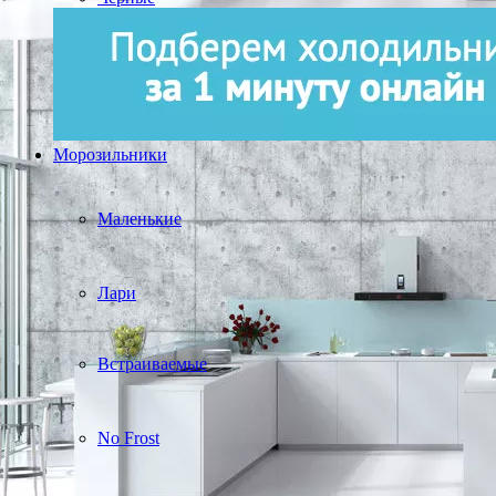
Морозильники
Маленькие
Лари
Встраиваемые
No Frost