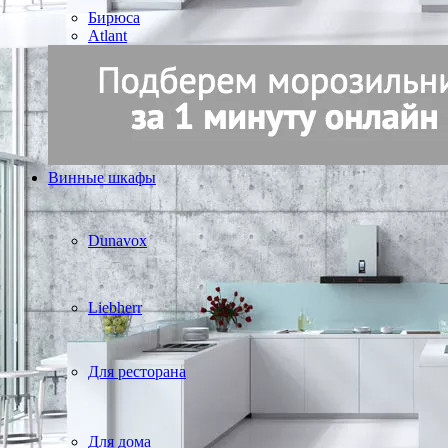
Бирюса
Atlant
Винные шкафы
Dunavox
Liebherr
Для ресторана
Для дома