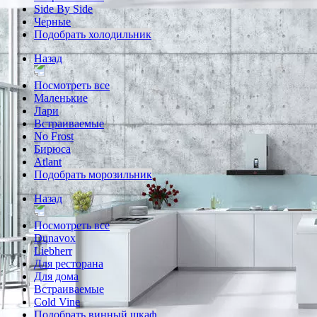
Side By Side
Черные
Подобрать холодильник
Назад
Посмотреть все
Маленькие
Лари
Встраиваемые
No Frost
Бирюса
Atlant
Подобрать морозильник
Назад
Посмотреть все
Dunavox
Liebherr
Для ресторана
Для дома
Встраиваемые
Cold Vine
Подобрать винный шкаф