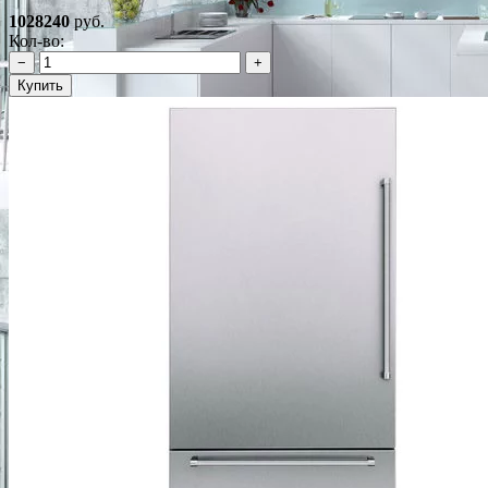
1028240
руб.
Кол-во:
−
+
Купить