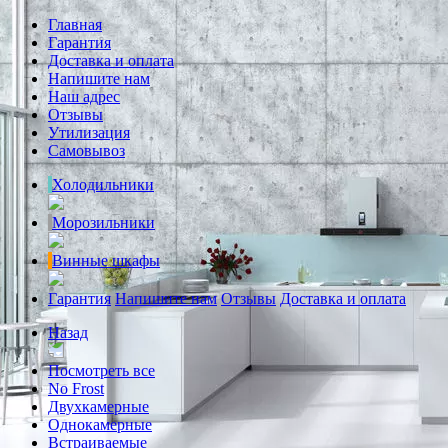
Главная
Гарантия
Доставка и оплата
Напишите нам
Наш адрес
Отзывы
Утилизация
Самовывоз
Холодильники
Морозильники
Винные шкафы
Гарантия
Напишите нам
Отзывы
Доставка и оплата
Назад
Посмотреть все
No Frost
Двухкамерные
Однокамерные
Встраиваемые