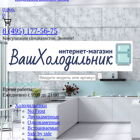
0
руб.
0
8 (495) 177-56-75
Консультация специалистов. Звоните!
Обратный звонок
Время работы:
Ежедневно с 9:00 до 21:00
Холодильники
No Frost
Двухкамерные
Однокамерные
Встраиваемые
Side by side
Черные