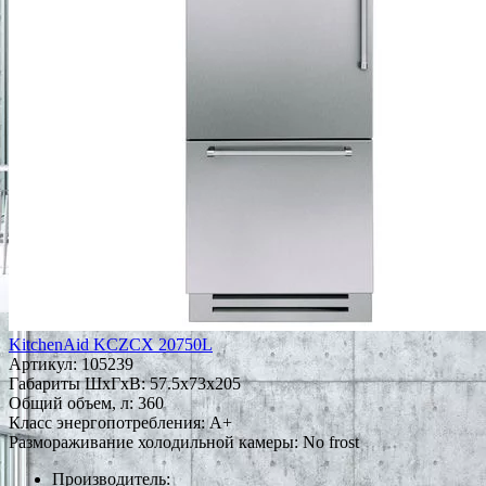
KitchenAid KCZCX 20750L
Артикул:
105239
Габариты ШxГxВ: 57.5x73x205
Общий объем, л: 360
Класс энергопотребления: A+
Размораживание холодильной камеры: No frost
Производитель: