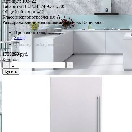
Артикул:
103422
Габариты ШxГxВ: 74.9x61x205
Общий объем, л: 412
Класс энергопотребления: A+
Размораживание холодильной камеры: Капельная
Производитель:
Smeg
*Наличие уточняйте у менеджера
1738290
руб.
Кол-во:
−
+
Купить