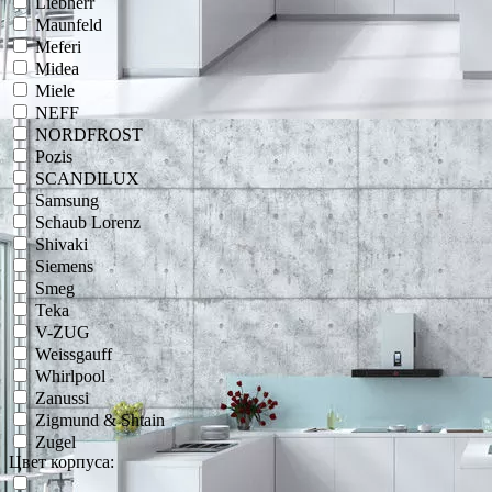
Liebherr
Maunfeld
Meferi
Midea
Miele
NEFF
NORDFROST
Pozis
SCANDILUX
Samsung
Schaub Lorenz
Shivaki
Siemens
Smeg
Teka
V-ZUG
Weissgauff
Whirlpool
Zanussi
Zigmund & Shtain
Zugel
Цвет корпуса: