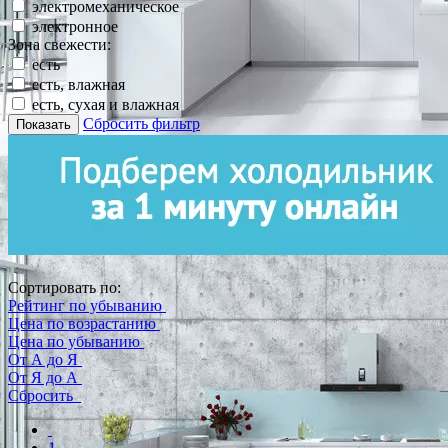
электромеханическое
электронное
Зона свежести:
есть
есть, влажная
есть, сухая и влажная
Сбросить фильтр
Показать
Сортировать по:
Рейтинг по убыванию
Цена по возрастанию
Цена по убыванию
От А до Я
От Я до А
Сбросить
1