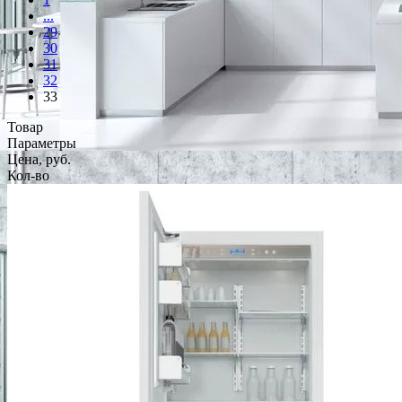
...
29
30
31
32
33
Товар
Параметры
Цена, руб.
Кол-во