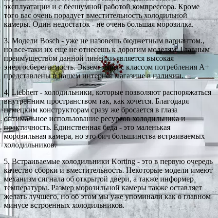
эксплуатации и с бесшумной работой компрессора. Кроме
того вас очень порадует вместительность холодильной
камеры. Один недостаток - не очень большая морозилка.
3. Модели Bosch - уже не назовешь бюджетным вариантом.,
но все-таки их еще не отнесешь к дорогим моделям. Главным
преимуществом данной линейки является высокая
энергосберегаемость. Экземпляры с классом потребления A+
представлены в нашем интернет магазине в наличии.
4. Liebherr - холодильники, которые позволяют распоряжаться
внутренним пространством так, как хочется. Благодаря
немецким конструкторам сразу же бросается в глаза
оптимальное использование ресурсов холодильника и
практичность. Единственная беда - это маленькая
морозильная камера, но это бич большинства встраиваемых
холодильников.
5. Встраиваемые холодильники Korting - это в первую очередь
качество сборки и вместительность. Некоторые модели имеют
механизм сигнала об открытой двери, а также информер
температуры. Размер морозильной камеры также оставляет
желать лучшего, но об этом мы уже упоминали как о главном
минусе встроенных холодильников.