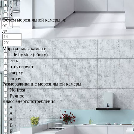
1
2
3
Объем морозильной камеры, л:
от
до
Морозильная камера:
side by side (сбоку)
есть
отсутствует
сверху
снизу
Размораживание морозильной камеры:
No frost
Ручное
Класс энергопотребления:
A
A+
A++
B
E