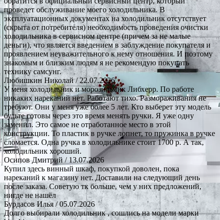
обратится в официальный сервисный центр, который
проведет обслуживание моего холодильника. В
эксплуатационных документах на холодильник отсутствует
(скрыта от потребителя) необходимость проведения очистки
холодильника в сервисном центре (причем за не малые
деньги), что является введением в заблуждение покупателя и
проявлением неуважительного к нему отношения. И поэтому
знакомым и близким людям я не рекомендую покупать
технику самсунг.
Любишкин Николай
/ 22.07.2026
У меня холодильник и морозильник Либхерр. По работе
никаких нареканий нет. Работают тихо. Размораживания не
требуют. Они у меня уже более 5 лет. Кто выберет эту модель
будьте готовы через это время менять ручки. Я уже одну
заменил. Это самое не отработанное место в этой
конструкции. То пластик в ручке лопнет, то пружинка в ручке
сломается. Одна ручка в холодильнике стоит 1700 р. А так,
холодильник хороший.
Осипов Дмитрий
/ 13.07.2026
Купил здесь винный шкаф, покупкой доволен, пока
нареканий к магазину нет. Доставили на следующий день
после заказа. Советую тк больше, чем у них предложений,
нигде не нашёл
Бурдасов Илья
/ 05.07.2026
Долго выбирали холодильник , сошлись на модели марки