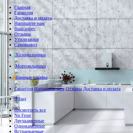
Главная
Гарантия
Доставка и оплата
Напишите нам
Наш адрес
Отзывы
Утилизация
Самовывоз
Холодильники
Морозильники
Винные шкафы
Гарантия
Напишите нам
Отзывы
Доставка и оплата
Назад
Посмотреть все
No Frost
Двухкамерные
Однокамерные
Встраиваемые