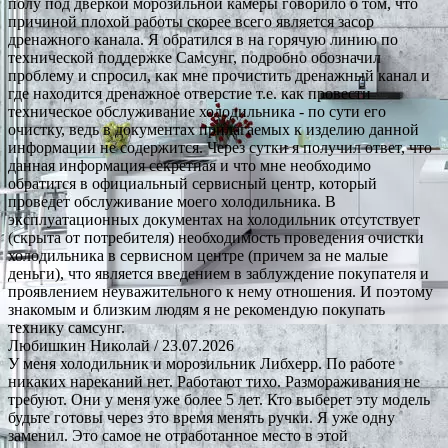
полу под дверкой морозильной камеры говорило о том, что
причиной плохой работы скорее всего является засор
дренажного канала. Я обратился в на горячую линию по
технической поддержке Самсунг, подробно обозначил
проблему и спросил, как мне прочистить дренажный канал и
где находится дренажное отверстие т.е. как провести
техническое обслуживание холодильника - по сути его
очистку, ведь в документах прилагаемых к изделию данной
информации не содержится. Через сутки я получил ответ, что
данная информация секретная и что мне необходимо
обратится в официальный сервисный центр, который
проведет обслуживание моего холодильника. В
эксплуатационных документах на холодильник отсутствует
(скрыта от потребителя) необходимость проведения очистки
холодильника в сервисном центре (причем за не малые
деньги), что является введением в заблуждение покупателя и
проявлением неуважительного к нему отношения. И поэтому
знакомым и близким людям я не рекомендую покупать
технику самсунг.
Любишкин Николай
/ 23.07.2026
У меня холодильник и морозильник Либхерр. По работе
никаких нареканий нет. Работают тихо. Размораживания не
требуют. Они у меня уже более 5 лет. Кто выберет эту модель
будьте готовы через это время менять ручки. Я уже одну
заменил. Это самое не отработанное место в этой