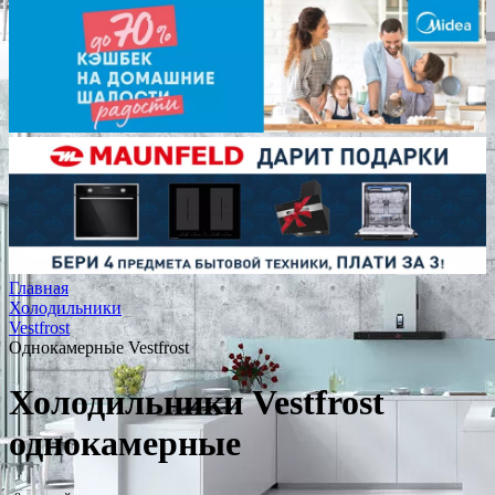
Главная
Холодильники
Vestfrost
Однокамерные Vestfrost
Холодильники Vestfrost
однокамерные