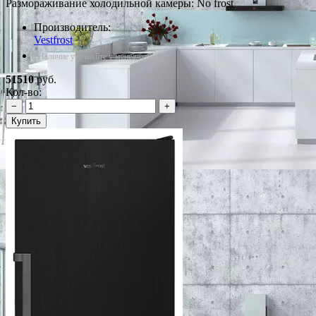
Размораживание холодильной камеры: No frost
Производитель:
Vestfrost
*Наличие уточняйте у менеджера
51510
руб.
Кол-во:
−
+
Купить