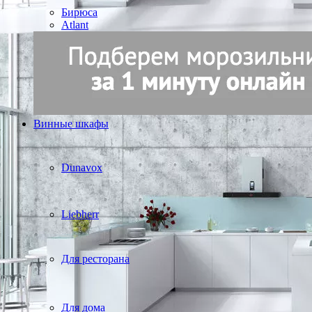
Бирюса
Atlant
Винные шкафы
Dunavox
Liebherr
Для ресторана
Для дома