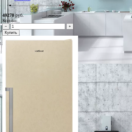
*Наличие уточняйте у менеджера
49270
руб.
Кол-во:
−
+
Купить