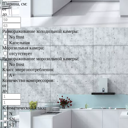
Ширина, см:
от
до
Размораживание холодильной камеры:
No frost
Капельная
Морозильная камера:
отсутствует
Размораживание морозильной камеры:
No frost
Класс энергопотребления:
A+
Количество компрессоров:
от
до
Климатический класс:
N
SN
ST