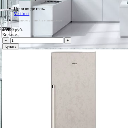
Производитель:
Vestfrost
*Наличие уточняйте у менеджера
45990
руб.
Кол-во:
−
+
Купить