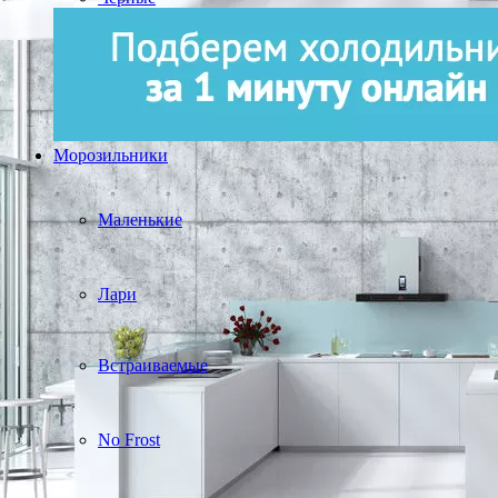
Морозильники
Маленькие
Лари
Встраиваемые
No Frost