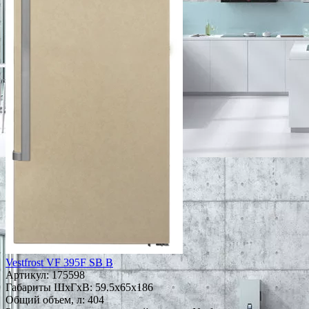
Vestfrost VF 395F SB B
Артикул:
175598
Габариты ШxГxВ: 59.5x65x186
Общий объем, л: 404