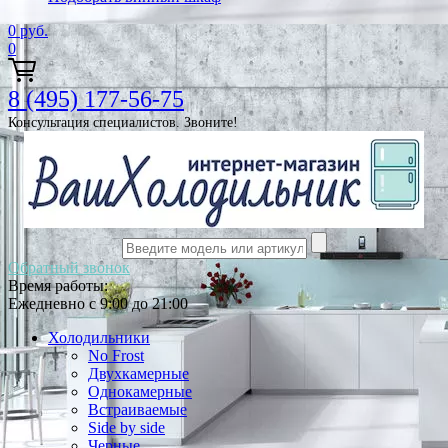
0
руб.
0
8 (495) 177-56-75
Консультация специалистов. Звоните!
Обратный звонок
Время работы:
Ежедневно с 9:00 до 21:00
Холодильники
No Frost
Двухкамерные
Однокамерные
Встраиваемые
Side by side
Черные