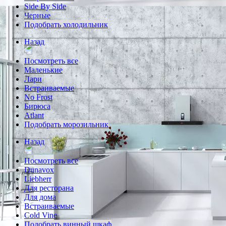
Side By Side
Черные
Подобрать холодильник
Назад
Посмотреть все
Маленькие
Лари
Встраиваемые
No Frost
Бирюса
Atlant
Подобрать морозильник
Назад
Посмотреть все
Dunavox
Liebherr
Для ресторана
Для дома
Встраиваемые
Cold Vine
Подобрать винный шкаф