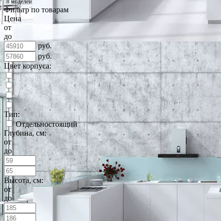
8 моделей
Фильтр по товарам
Цена
от
до
руб.
руб.
Цвет корпуса:
Тип:
Отдельностоящий
Глубина, см:
от
до
Высота, см:
от
до