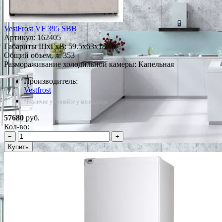
VestFrost VF 395 SBВ
Артикул:
162405
Габариты ШxГxВ: 59.5x63x186.8
Общий объем, л: 353
Размораживание холодильной камеры: Капельная
Производитель:
Vestfrost
*Наличие уточняйте у менеджера
57680
руб.
Кол-во:
−
+
Купить