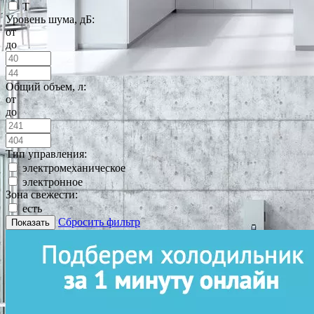
T
Уровень шума, дБ:
от
до
Общий объем, л:
от
до
Тип управления:
электромеханическое
электронное
Зона свежести:
есть
Сбросить фильтр
Показать