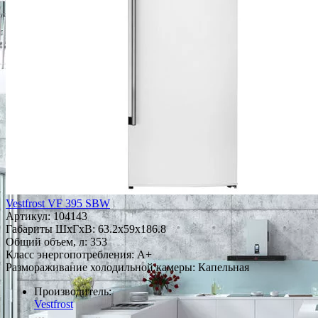
Vestfrost VF 395 SBW
Артикул:
104143
Габариты ШxГxВ: 63.2x59x186.8
Общий объем, л: 353
Класс энергопотребления: A+
Размораживание холодильной камеры: Капельная
Производитель:
Vestfrost