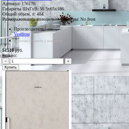
Артикул:
176176
Габариты ШxГxВ: 59.5x65x186
Общий объем, л: 404
Размораживание холодильной камеры: No frost
Производитель:
Vestfrost
*Наличие уточняйте у менеджера
51510
руб.
Кол-во:
−
+
Купить