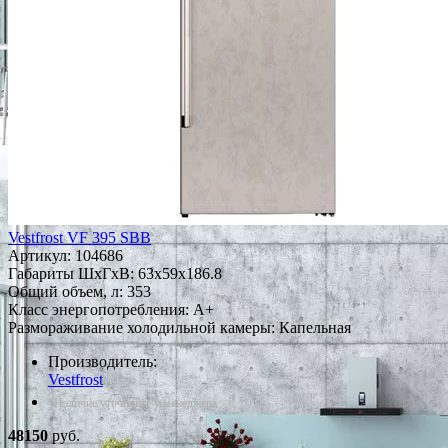
Vestfrost VF 395 SBB
Артикул:
104686
Габариты ШxГxВ: 63x59x186.8
Общий объем, л: 353
Класс энергопотребления: A+
Размораживание холодильной камеры: Капельная
Производитель:
Vestfrost
*Наличие уточняйте у менеджера
48150
руб.