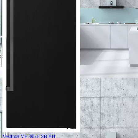
Vestfrost VF 395 F SB BH