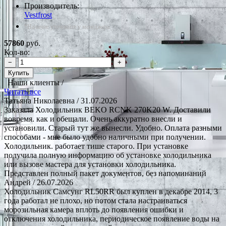
Производитель:
Vestfrost
*Наличие уточняйте у менеджера
57860
руб.
Кол-во:
−
+
Купить
Наши клиенты /
Читать все
Татьяна Николаевна
/ 31.07.2026
Заказала Холодильник BEKO RCNK 270K20 W. Доставили
вовремя. как и обещали. Очень аккуратно внесли и
установили. Старый тут же вынесли. Удобно. Оплата разными
способами - мне было удобно наличными при получении.
Холодильник. работает тише старого. При установке
получила полную информацию об установке холодильника
или вызове мастера для установки холодильника.
Представлен полный пакет документов, без напоминаний
Андрей
/ 26.07.2026
Холодильник Самсунг RL50RR был куплен в декабре 2014, 3
года работал не плохо, но потом стала настраиваться
морозильная камера вплоть до появления ошибки и
отключения холодильника, периодическое появление воды на