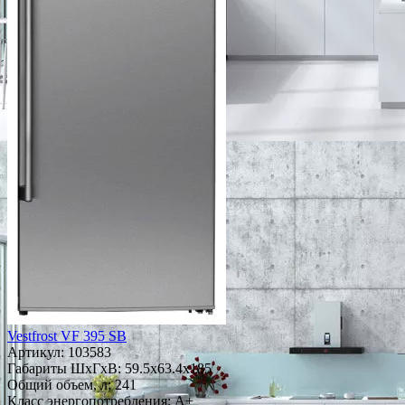
Vestfrost VF 395 SB
Артикул:
103583
Габариты ШxГxВ: 59.5x63.4x185
Общий объем, л: 241
Класс энергопотребления: A+