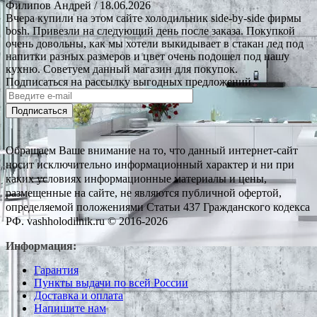
Филипов Андрей
/ 18.06.2026
Вчера купили на этом сайте холодильник side-by-side фирмы
bosh. Привезли на следующий день после заказа. Покупкой
очень довольны, как мы хотели выкидывает в стакан лед под
напитки разных размеров и цвет очень подошел под нашу
кухню. Советуем данный магазин для покупок.
Подписаться на рассылку выгодных предложений
Подписаться
Обращаем Ваше внимание на то, что данный интернет-сайт
носит исключительно информационный характер и ни при
каких условиях информационные материалы и цены,
размещенные на сайте, не являются публичной офертой,
определяемой положениями Статьи 437 Гражданского кодекса
РФ. vashholodilnik.ru © 2016-2026
Информация:
Гарантия
Пункты выдачи по всей России
Доставка и оплата
Напишите нам