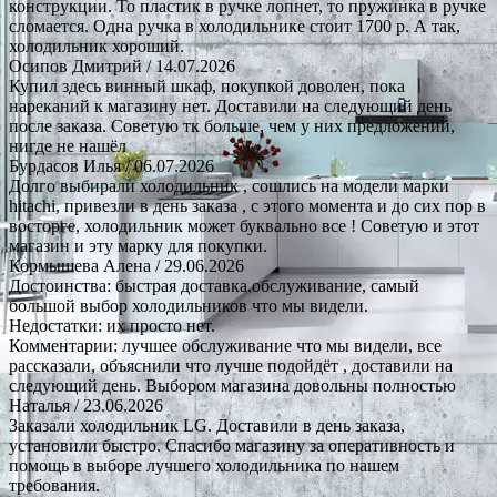
конструкции. То пластик в ручке лопнет, то пружинка в ручке
сломается. Одна ручка в холодильнике стоит 1700 р. А так,
холодильник хороший.
Осипов Дмитрий
/ 14.07.2026
Купил здесь винный шкаф, покупкой доволен, пока
нареканий к магазину нет. Доставили на следующий день
после заказа. Советую тк больше, чем у них предложений,
нигде не нашёл
Бурдасов Илья
/ 06.07.2026
Долго выбирали холодильник , сошлись на модели марки
hitachi, привезли в день заказа , с этого момента и до сих пор в
восторге, холодильник может буквально все ! Советую и этот
магазин и эту марку для покупки.
Кормышева Алена
/ 29.06.2026
Достоинства: быстрая доставка.обслуживание, самый
большой выбор холодильников что мы видели.
Недостатки: их просто нет.
Комментарии: лучшее обслуживание что мы видели, все
рассказали, объяснили что лучше подойдёт , доставили на
следующий день. Выбором магазина довольны полностью
Наталья
/ 23.06.2026
Заказали холодильник LG. Доставили в день заказа,
установили быстро. Спасибо магазину за оперативность и
помощь в выборе лучшего холодильника по нашем
требования.