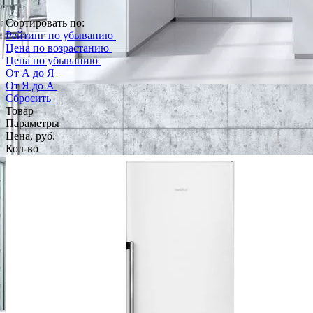
Сортировать по:
Рейтинг по убыванию
Цена по возрастанию
Цена по убыванию
От А до Я
От Я до А
Сбросить
Товар
Параметры
Цена, руб.
Кол-во