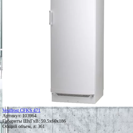
Vestfrost CFKS 471
Артикул:
103964
Габариты ШxГxВ: 59.5x60x186
Общий объем, л: 361