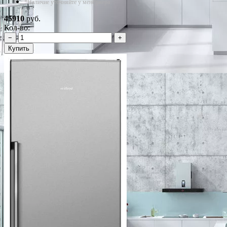
*Наличие уточняйте у менеджера
45910
руб.
Кол-во:
−
+
Купить