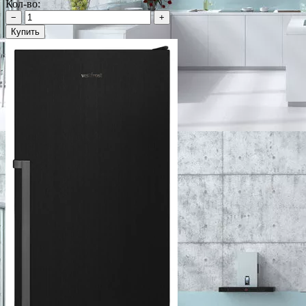
Кол-во:
−
+
Купить