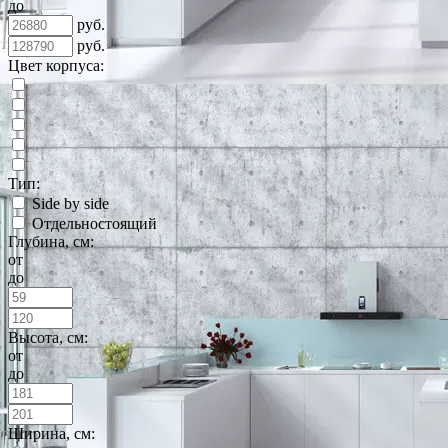
до
руб.
руб.
Цвет корпуса:
Тип:
Side by side
Отдельностоящий
Глубина, см:
от
до
Высота, см:
от
до
Ширина, см: