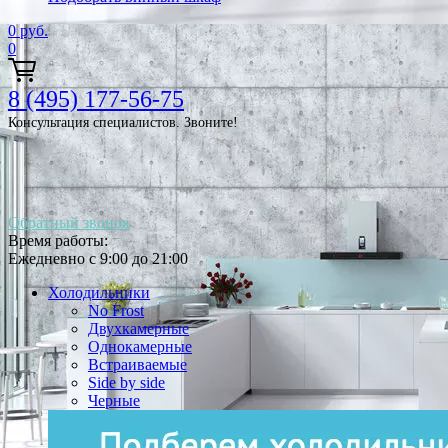
0
руб.
0
8 (495) 177-56-75
Консультация специалистов. Звоните!
Обратный звонок
Время работы:
Ежедневно с 9:00 до 21:00
Холодильники
No Frost
Двухкамерные
Однокамерные
Встраиваемые
Side by side
Черные