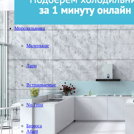
Морозильники
Маленькие
Лари
Встраиваемые
No Frost
Бирюса
Atlant