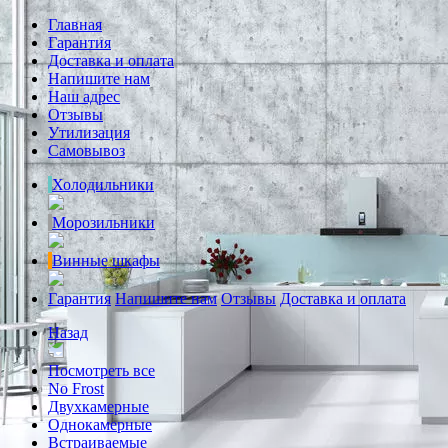
Главная
Гарантия
Доставка и оплата
Напишите нам
Наш адрес
Отзывы
Утилизация
Самовывоз
Холодильники
Морозильники
Винные шкафы
Гарантия
Напишите нам
Отзывы
Доставка и оплата
Назад
Посмотреть все
No Frost
Двухкамерные
Однокамерные
Встраиваемые