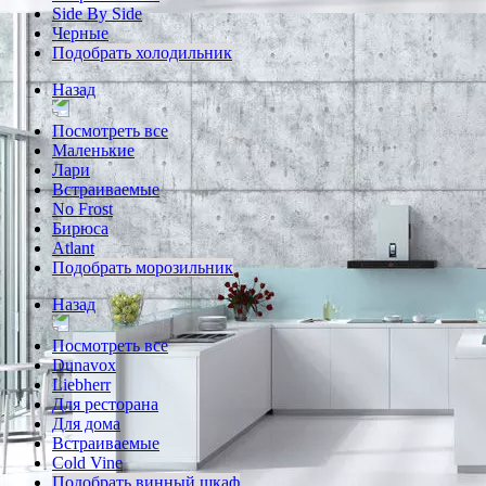
Side By Side
Черные
Подобрать холодильник
Назад
Посмотреть все
Маленькие
Лари
Встраиваемые
No Frost
Бирюса
Atlant
Подобрать морозильник
Назад
Посмотреть все
Dunavox
Liebherr
Для ресторана
Для дома
Встраиваемые
Cold Vine
Подобрать винный шкаф