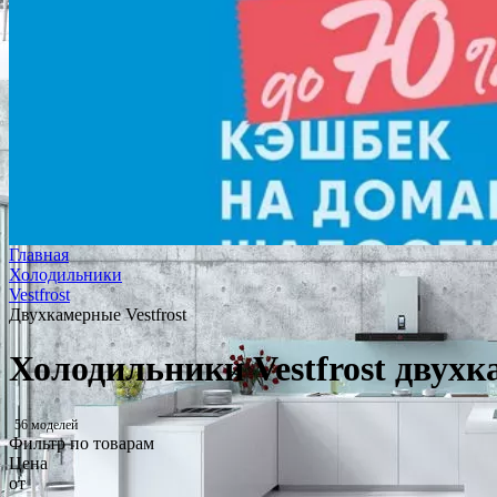
Главная
Холодильники
Vestfrost
Двухкамерные Vestfrost
Холодильники Vestfrost двух
56 моделей
Фильтр по товарам
Цена
от