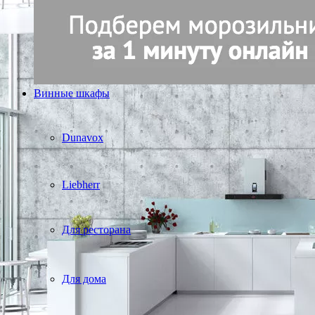
Винные шкафы
Dunavox
Liebherr
Для ресторана
Для дома