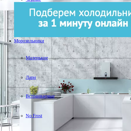
Морозильники
Маленькие
Лари
Встраиваемые
No Frost