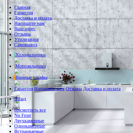
Главная
Гарантия
Доставка и оплата
Напишите нам
Наш адрес
Отзывы
Утилизация
Самовывоз
Холодильники
Морозильники
Винные шкафы
Гарантия
Напишите нам
Отзывы
Доставка и оплата
Назад
Посмотреть все
No Frost
Двухкамерные
Однокамерные
Встраиваемые