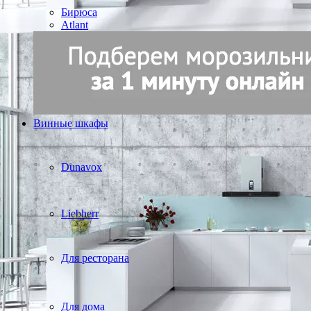
Бирюса
Atlant
Винные шкафы
Dunavox
Liebherr
Для ресторана
Для дома