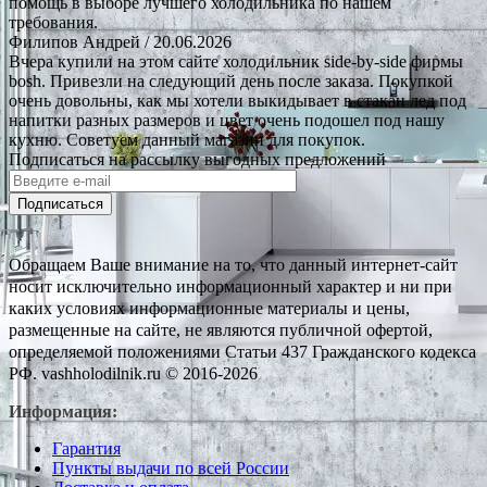
помощь в выборе лучшего холодильника по нашем
требования.
Филипов Андрей
/ 20.06.2026
Вчера купили на этом сайте холодильник side-by-side фирмы
bosh. Привезли на следующий день после заказа. Покупкой
очень довольны, как мы хотели выкидывает в стакан лед под
напитки разных размеров и цвет очень подошел под нашу
кухню. Советуем данный магазин для покупок.
Подписаться на рассылку выгодных предложений
Подписаться
Обращаем Ваше внимание на то, что данный интернет-сайт
носит исключительно информационный характер и ни при
каких условиях информационные материалы и цены,
размещенные на сайте, не являются публичной офертой,
определяемой положениями Статьи 437 Гражданского кодекса
РФ. vashholodilnik.ru © 2016-2026
Информация:
Гарантия
Пункты выдачи по всей России