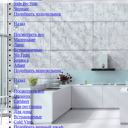
Side By Side
Черные
Подобрать холодильник
Назад
Посмотреть все
Маленькие
Лари
Встраиваемые
No Frost
Бирюса
Atlant
Подобрать морозильник
Назад
Посмотреть все
Dunavox
Liebherr
Для ресторана
Для дома
Встраиваемые
Cold Vine
Подобрать винный шкаф