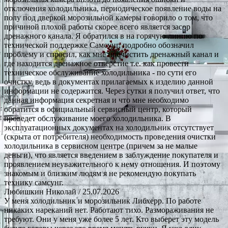
отключения холодильника, периодическое появление воды на
полу под дверкой морозильной камеры говорило о том, что
причиной плохой работы скорее всего является засор
дренажного канала. Я обратился в на горячую линию по
технической поддержке Самсунг, подробно обозначил
проблему и спросил, как мне прочистить дренажный канал и
где находится дренажное отверстие т.е. как провести
техническое обслуживание холодильника - по сути его
очистку, ведь в документах прилагаемых к изделию данной
информации не содержится. Через сутки я получил ответ, что
данная информация секретная и что мне необходимо
обратится в официальный сервисный центр, который
проведет обслуживание моего холодильника. В
эксплуатационных документах на холодильник отсутствует
(скрыта от потребителя) необходимость проведения очистки
холодильника в сервисном центре (причем за не малые
деньги), что является введением в заблуждение покупателя и
проявлением неуважительного к нему отношения. И поэтому
знакомым и близким людям я не рекомендую покупать
технику самсунг.
Любишкин Николай
/ 25.07.2026
У меня холодильник и морозильник Либхерр. По работе
никаких нареканий нет. Работают тихо. Размораживания не
требуют. Они у меня уже более 5 лет. Кто выберет эту модель