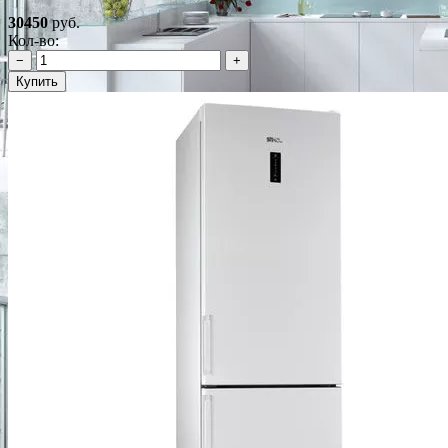
30450
руб.
Кол-во:
−
+
Купить