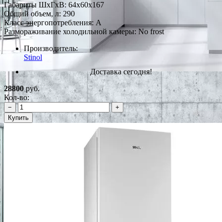
Габариты ШxГxВ: 64x60x167
Общий объем, л: 290
Класс энергопотребления: A
Размораживание холодильной камеры: No frost
Производитель:
Stinol
Доставка сегодня!
28800
руб.
Кол-во:
−
+
Купить