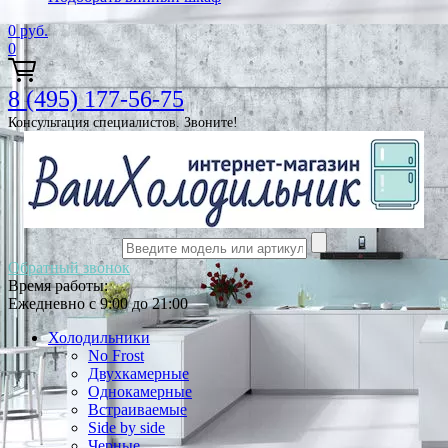
0
руб.
0
8 (495) 177-56-75
Консультация специалистов. Звоните!
Обратный звонок
Время работы:
Ежедневно с 9:00 до 21:00
Холодильники
No Frost
Двухкамерные
Однокамерные
Встраиваемые
Side by side
Черные