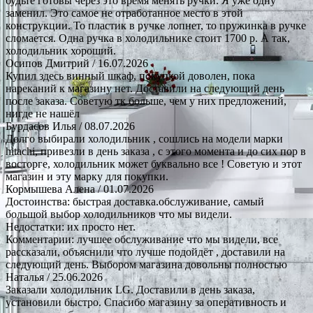
будьте готовы через это время менять ручки. Я уже одну
заменил. Это самое не отработанное место в этой
конструкции. То пластик в ручке лопнет, то пружинка в ручке
сломается. Одна ручка в холодильнике стоит 1700 р. А так,
холодильник хороший.
Осипов Дмитрий
/ 16.07.2026
Купил здесь винный шкаф, покупкой доволен, пока
нареканий к магазину нет. Доставили на следующий день
после заказа. Советую тк больше, чем у них предложений,
нигде не нашёл
Бурдасов Илья
/ 08.07.2026
Долго выбирали холодильник , сошлись на модели марки
hitachi, привезли в день заказа , с этого момента и до сих пор в
восторге, холодильник может буквально все ! Советую и этот
магазин и эту марку для покупки.
Кормышева Алена
/ 01.07.2026
Достоинства: быстрая доставка.обслуживание, самый
большой выбор холодильников что мы видели.
Недостатки: их просто нет.
Комментарии: лучшее обслуживание что мы видели, все
рассказали, объяснили что лучше подойдёт , доставили на
следующий день. Выбором магазина довольны полностью
Наталья
/ 25.06.2026
Заказали холодильник LG. Доставили в день заказа,
установили быстро. Спасибо магазину за оперативность и