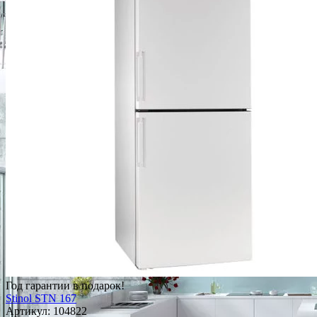
Год гарантии в подарок!
Stinol STN 167
Артикул:
104822