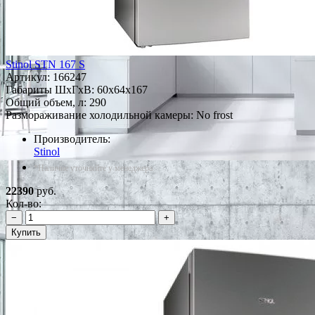
Stinol STN 167 S
Артикул:
166247
Габариты ШxГxВ: 60x64x167
Общий объем, л: 290
Размораживание холодильной камеры: No frost
Производитель:
Stinol
*Наличие уточняйте у менеджера
22390
руб.
Кол-во:
−
+
Купить