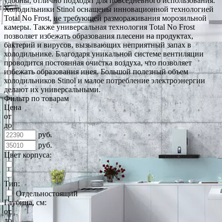
удобны, отлично подходят для повседневного использования.
Холодильники Stinol оснащены инновационной технологией
Total No Frost, не требующей размораживания морозильной
камеры. Также универсальная технология Total No Frost
позволяет избежать образования плесени на продуктах,
бактерий и вирусов, вызывающих неприятный запах в
холодильнике. Благодаря уникальной системе вентиляции
проводится постоянная очистка воздуха, что позволяет
избежать образования инея. Большой полезный объем
холодильников Stinol и малое потребление электроэнергии
делают их универсальными.
Фильтр по товарам
Цена
от
до
руб.
руб.
Цвет корпуса:
Тип:
Отдельностоящий
Глубина, см:
от
до