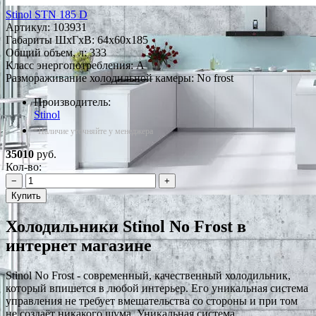
Stinol STN 185 D
Артикул:
103931
Габариты ШxГxВ: 64x60x185
Общий объем, л: 333
Класс энергопотребления: A
Размораживание холодильной камеры: No frost
Производитель:
Stinol
*Наличие уточняйте у менеджера
35010
руб.
Кол-во:
−
+
Купить
Холодильники Stinol No Frost в
интернет магазине
Stinol No Frost - современный, качественный холодильник,
который впишется в любой интерьер. Его уникальная система
управления не требует вмешательства со стороны и при том
не создаёт никакого шума. Уникальная система