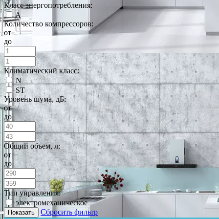
Класс энергопотребления:
A
Количество компрессоров:
от
до
Климатический класс:
N
ST
Уровень шума, дБ:
от
до
Общий объем, л:
от
до
Тип управления:
электромеханическое
Сбросить фильтр
Показать