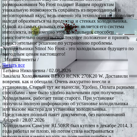
размораживания No Frost подарит Вашим продуктам
уникальную возможность сохранить из первозданный и
неповторимый вкус, ведь именно эта технология не позволяет
наледи образоваться на продуктах и стенках холодильника.
Одной из самых сильных его сторон является его система
интеллекта, ведь именно этот холодильник способен
самостоятельно оценить свое текущее положение и принять
самостоятельное решение по устранению проблемы.
Холодильники Stinol No Frost - это холодильники будущего по
выгодным ценам настоящего!
Наши клиенты /
Читать все
Татьяна Николаевна
/ 02.08.2026
Заказала Холодильник BEKO RCNK 270K20 W. Доставили
вовремя. как и обещали. Очень аккуратно внесли и
установили. Старый тут же вынесли. Удобно. Оплата разными
способами - мне было удобно наличными при получении.
Холодильник. работает тише старого. При установке
получила полную информацию об установке холодильника
или вызове мастера для установки холодильника.
Представлен полный пакет документов, без напоминаний
Андрей
/ 28.07.2026
Холодильник Самсунг RL50RR был куплен в декабре 2014, 3
года работал не плохо, но потом стала настраиваться
морозильная камера вплоть до появления ошибки и