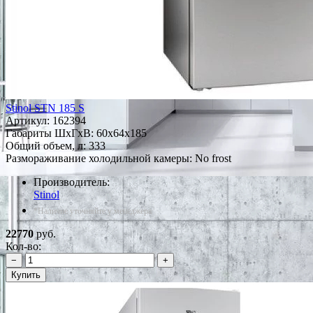
Stinol STN 185 S
Артикул:
162394
Габариты ШxГxВ: 60x64x185
Общий объем, л: 333
Размораживание холодильной камеры: No frost
Производитель:
Stinol
*Наличие уточняйте у менеджера
22770
руб.
Кол-во:
−
+
Купить