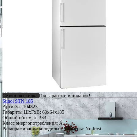
Сезонная скидка
Год гарантии в подарок!
Stinol STN 185
Артикул:
104823
Габариты ШxГxВ: 60x64x185
Общий объем, л: 333
Класс энергопотребления: A
Размораживание холодильной камеры: No frost