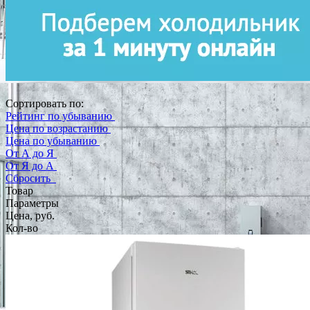
Сортировать по:
Рейтинг по убыванию
Цена по возрастанию
Цена по убыванию
От А до Я
От Я до А
Сбросить
Товар
Параметры
Цена, руб.
Кол-во