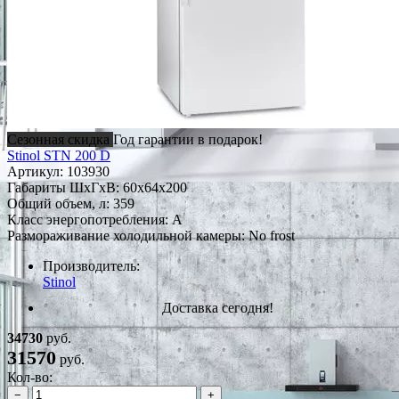
Сезонная скидка
Год гарантии в подарок!
Stinol STN 200 D
Артикул:
103930
Габариты ШxГxВ: 60x64x200
Общий объем, л: 359
Класс энергопотребления: A
Размораживание холодильной камеры: No frost
Производитель:
Stinol
Доставка сегодня!
34730
руб.
31570
руб.
Кол-во:
−
+