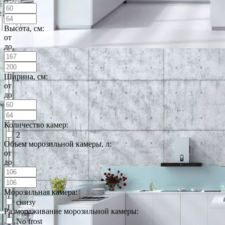
Высота, см:
от
до
Ширина, см:
от
до
Количество камер:
2
Объем морозильной камеры, л:
от
до
Морозильная камера:
снизу
Размораживание морозильной камеры:
No frost