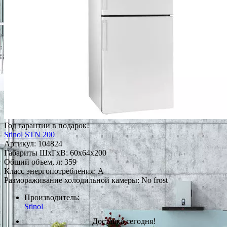
Год гарантии в подарок!
Stinol STN 200
Артикул:
104824
Габариты ШxГxВ: 60x64x200
Общий объем, л: 359
Класс энергопотребления: A
Размораживание холодильной камеры: No frost
Производитель:
Stinol
Доставка сегодня!