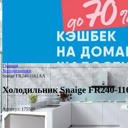
Главная
Холодильники
Snaige FR240-1161AA
Холодильник Snaige FR240-1
Артикул:
175589