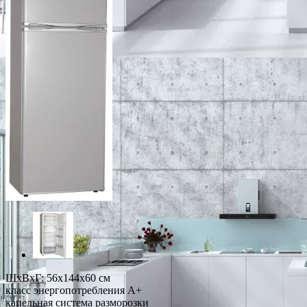
ШхВхГ: 56х144х60 см
класс энергопотребления A+
капельная система разморозки