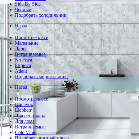
Side By Side
Черные
Подобрать холодильник
Назад
Посмотреть все
Маленькие
Лари
Встраиваемые
No Frost
Бирюса
Atlant
Подобрать морозильник
Назад
Посмотреть все
Dunavox
Liebherr
Для ресторана
Для дома
Встраиваемые
Cold Vine
Подобрать винный шкаф