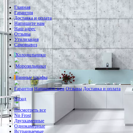
Главная
Гарантия
Доставка и оплата
Напишите нам
Наш адрес
Отзывы
Утилизация
Самовывоз
Холодильники
Морозильники
Винные шкафы
Гарантия
Напишите нам
Отзывы
Доставка и оплата
Назад
Посмотреть все
No Frost
Двухкамерные
Однокамерные
Встраиваемые