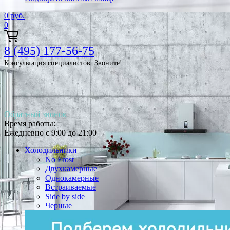
0
руб.
0
8 (495) 177-56-75
Консультация специалистов. Звоните!
Обратный звонок
Время работы:
Ежедневно с 9:00 до 21:00
Холодильники
No Frost
Двухкамерные
Однокамерные
Встраиваемые
Side by side
Черные