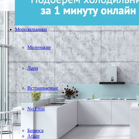
Морозильники
Маленькие
Лари
Встраиваемые
No Frost
Бирюса
Atlant