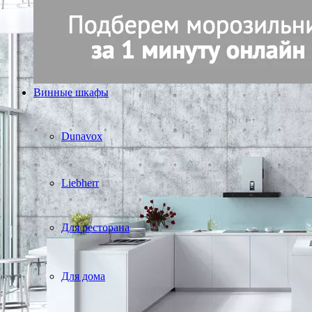
Винные шкафы
Dunavox
Liebherr
Для ресторана
Для дома