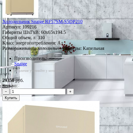
Холодильник Snaige RF57SM-S5DP210
Артикул:
109216
Габариты ШxГxВ: 60x65x194.5
Общий объем, л: 310
Класс энергопотребления: A+
Размораживание холодильной камеры: Капельная
Производитель:
Snaige
*Наличие уточняйте у менеджера
29350
руб.
Кол-во:
−
+
Купить