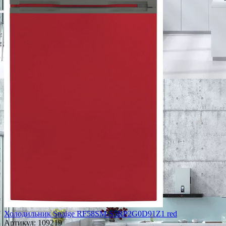
Холодильник Snaige RF58SM-S5RP2G0D91Z1 red
Артикул:
109219