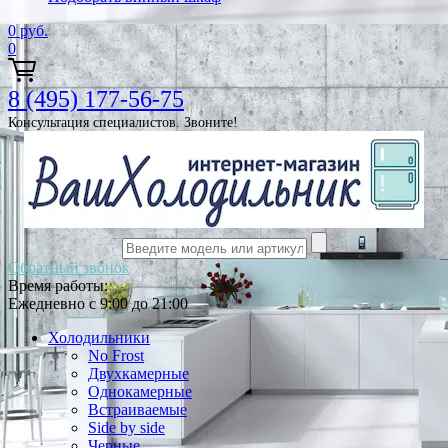
0
руб.
0
8 (495) 177-56-75
Консультация специалистов. Звоните!
Обратный звонок
Время работы:
Ежедневно с 9:00 до 21:00
Холодильники
No Frost
Двухкамерные
Однокамерные
Встраиваемые
Side by side
Черные