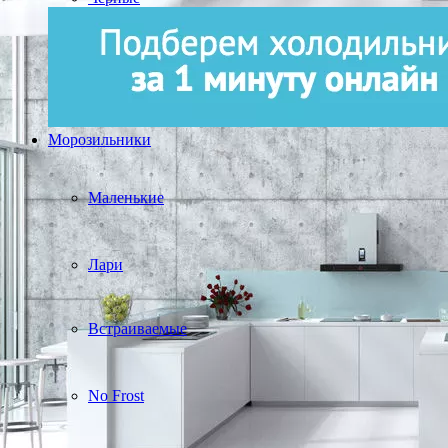
Морозильники
Маленькие
Лари
Встраиваемые
No Frost