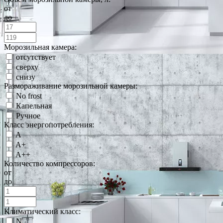
от
до
Морозильная камера:
отсутствует
сверху
снизу
Размораживание морозильной камеры:
No frost
Капельная
Ручное
Класс энергопотребления:
A
A+
A++
Количество компрессоров:
от
до
Климатический класс:
N