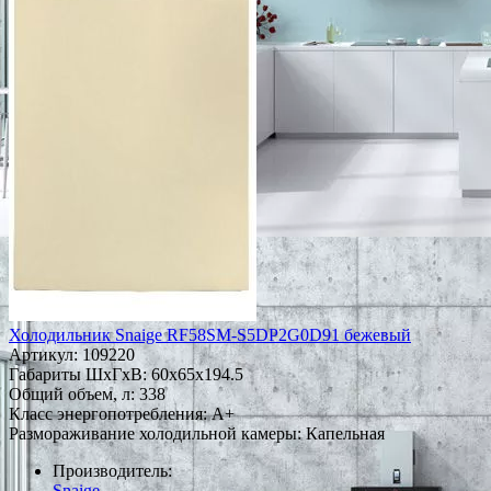
Холодильник Snaige RF58SM-S5DP2G0D91 бежевый
Артикул:
109220
Габариты ШxГxВ: 60x65x194.5
Общий объем, л: 338
Класс энергопотребления: A+
Размораживание холодильной камеры: Капельная
Производитель:
Snaige