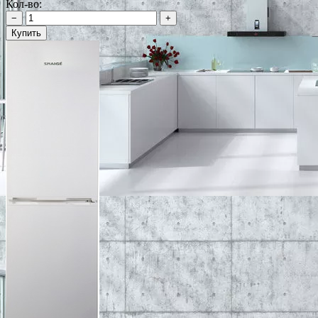
Кол-во:
−
+
Купить