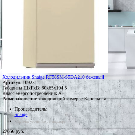
Холодильник Snaige RF58SM-S5DA210 бежевый
Артикул:
109231
Габариты ШxГxВ: 60x65x194.5
Класс энергопотребления: A+
Размораживание холодильной камеры: Капельная
Производитель:
Snaige
*Наличие уточняйте у менеджера
27656
руб.