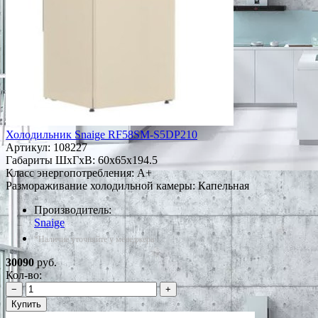
Холодильник Snaige RF58SM-S5DP210
Артикул:
108227
Габариты ШxГxВ: 60x65x194.5
Класс энергопотребления: A+
Размораживание холодильной камеры: Капельная
Производитель:
Snaige
*Наличие уточняйте у менеджера
30090
руб.
Кол-во:
−
+
Купить