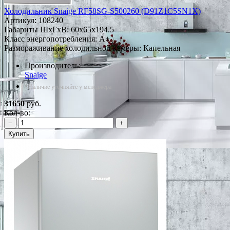
Холодильник Snaige RF58SG-S500260 (D91Z1C5SN1X)
Артикул:
108240
Габариты ШxГxВ: 60x65x194.5
Класс энергопотребления: A+
Размораживание холодильной камеры: Капельная
Производитель:
Snaige
*Наличие уточняйте у менеджера
31650
руб.
Кол-во:
−
+
Купить