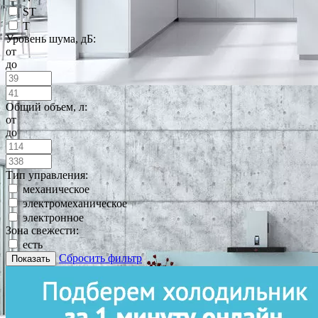
ST
T
Уровень шума, дБ:
от
до
Общий объем, л:
от
до
Тип управления:
механическое
электромеханическое
электронное
Зона свежести:
есть
Сбросить фильтр
Показать