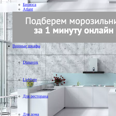
Бирюса
Atlant
Винные шкафы
Dunavox
Liebherr
Для ресторана
Для дома