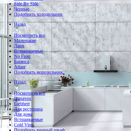
Side By Side
Черные
Подобрать холодильник
Назад
Посмотреть все
Маленькие
Лари
Встраиваемые
No Frost
Бирюса
Atlant
Подобрать морозильник
Назад
Посмотреть все
Dunavox
Liebherr
Для ресторана
Для дома
Встраиваемые
Cold Vine
Подобрать винный шкаф