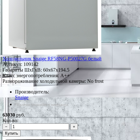
Холодильник Snaige RF58NG-P50027G белый
Артикул:
109142
Габариты ШxГxВ: 60x67x194.5
Класс энергопотребления: A++
Размораживание холодильной камеры: No frost
Производитель:
Snaige
*Наличие уточняйте у менеджера
63030
руб.
Кол-во:
−
+
Купить