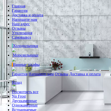
Главная
Гарантия
Доставка и оплата
Напишите нам
Наш адрес
Отзывы
Утилизация
Самовывоз
Холодильники
Морозильники
Винные шкафы
Гарантия
Напишите нам
Отзывы
Доставка и оплата
Назад
Посмотреть все
No Frost
Двухкамерные
Однокамерные
Встраиваемые