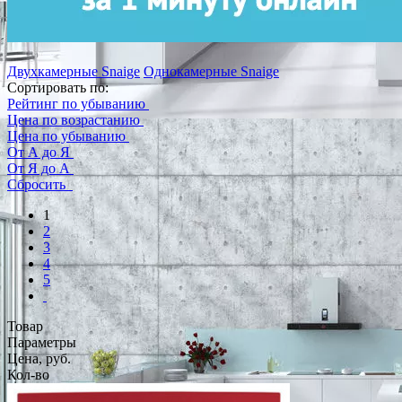
Двухкамерные Snaige
Однокамерные Snaige
Сортировать по:
Рейтинг по убыванию
Цена по возрастанию
Цена по убыванию
От А до Я
От Я до А
Сбросить
1
2
3
4
5
Товар
Параметры
Цена, руб.
Кол-во