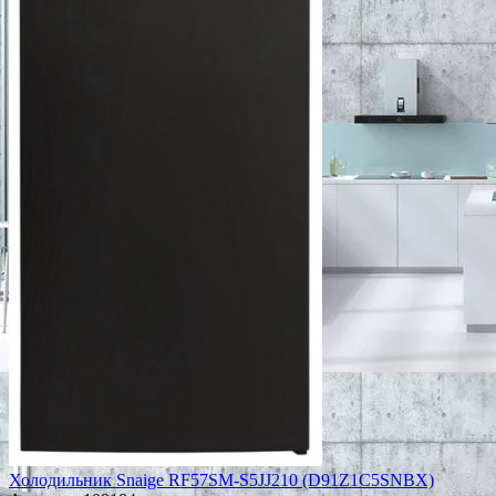
Холодильник Snaige RF57SM-S5JJ210 (D91Z1C5SNBX)