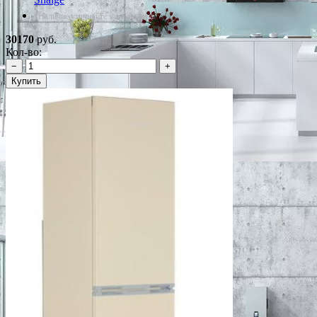
*Наличие уточняйте у менеджера
30170
руб.
Кол-во:
−
+
Купить