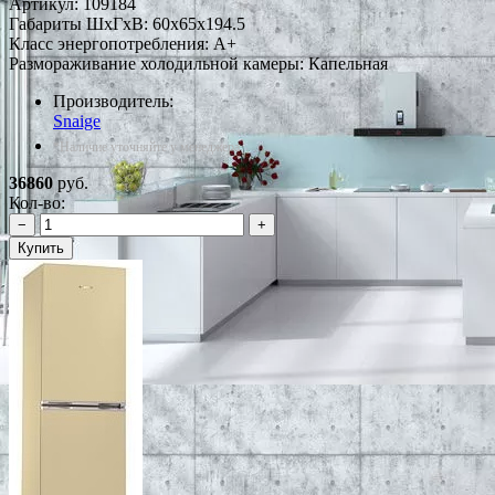
Артикул:
109184
Габариты ШxГxВ: 60x65x194.5
Класс энергопотребления: A+
Размораживание холодильной камеры: Капельная
Производитель:
Snaige
*Наличие уточняйте у менеджера
36860
руб.
Кол-во:
−
+
Купить