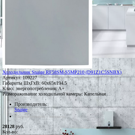
Холодильник Snaige RF58SM-S5MP210 (D91Z1C5SNBX)
Артикул:
109227
Габариты ШxГxВ: 60x65x194.5
Класс энергопотребления: A+
Размораживание холодильной камеры: Капельная
Производитель:
Snaige
*Наличие уточняйте у менеджера
28128
руб.
Кол-во: