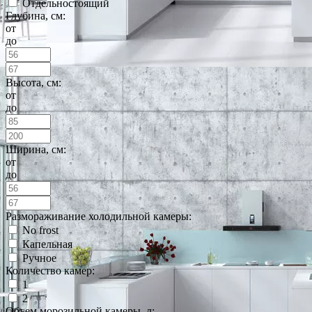
Отдельностоящий
Глубина, см:
от
до
Высота, см:
от
до
Ширина, см:
от
до
Размораживание холодильной камеры:
No frost
Капельная
Ручное
Количество камер:
1
2
Объем морозильной камеры, л: