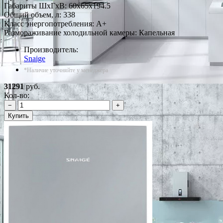
Габариты ШxГxВ: 60x65x194.5
Общий объем, л: 338
Класс энергопотребления: A+
Размораживание холодильной камеры: Капельная
Производитель:
Snaige
*Наличие уточняйте у менеджера
31291
руб.
Кол-во:
−
+
Купить