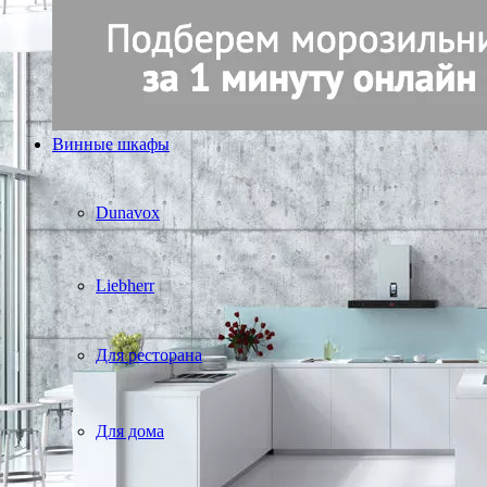
Винные шкафы
Dunavox
Liebherr
Для ресторана
Для дома