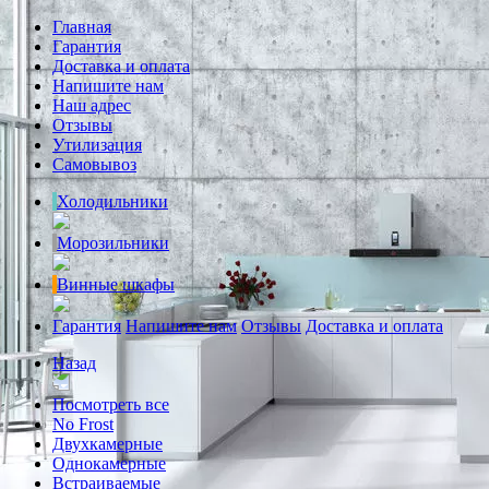
Главная
Гарантия
Доставка и оплата
Напишите нам
Наш адрес
Отзывы
Утилизация
Самовывоз
Холодильники
Морозильники
Винные шкафы
Гарантия
Напишите нам
Отзывы
Доставка и оплата
Назад
Посмотреть все
No Frost
Двухкамерные
Однокамерные
Встраиваемые