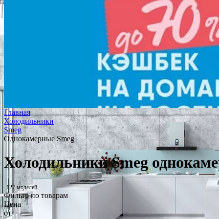
Главная
Холодильники
Smeg
Однокамерные Smeg
Холодильники Smeg однокам
127 моделей
Фильтр по товарам
Цена
от