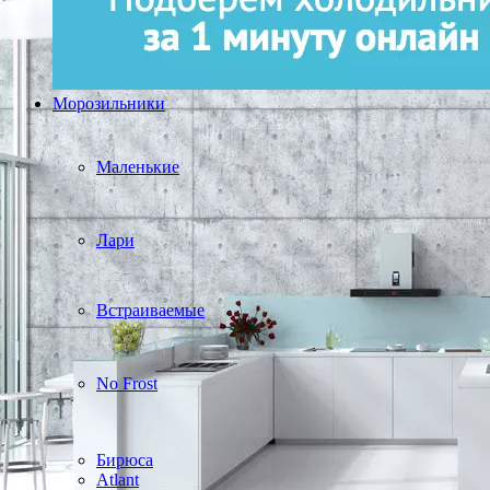
Морозильники
Маленькие
Лари
Встраиваемые
No Frost
Бирюса
Atlant