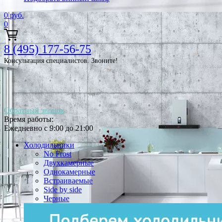
0
руб.
0
8 (495) 177-56-75
Консультация специалистов. Звоните!
Обратный звонок
Время работы:
Ежедневно с 9:00 до 21:00
Холодильники
No Frost
Двухкамерные
Однокамерные
Встраиваемые
Side by side
Черные