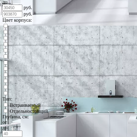
до
руб.
руб.
Цвет корпуса:
Тип:
Встраиваемый
Отдельностоящий
Глубина, см:
от
до