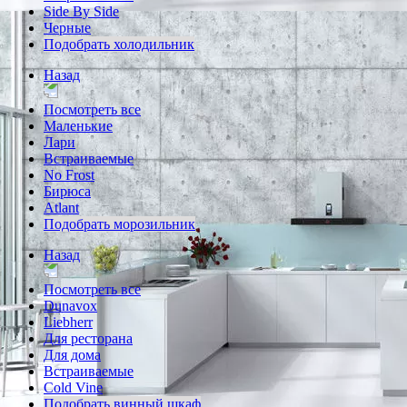
Side By Side
Черные
Подобрать холодильник
Назад
Посмотреть все
Маленькие
Лари
Встраиваемые
No Frost
Бирюса
Atlant
Подобрать морозильник
Назад
Посмотреть все
Dunavox
Liebherr
Для ресторана
Для дома
Встраиваемые
Cold Vine
Подобрать винный шкаф