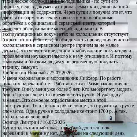
техническое обслуживание холодильника - по сути его
очистку, ведь в документах прилагаемых к изделию данной
информации не содержится. Через сутки я получил ответ, что
данная информация секретная и что мне необходимо
обратится в официальный сервисный центр, который
проведет обслуживание моего холодильника. В
эксплуатационных документах на холодильник отсутствует
(скрыта от потребителя) необходимость проведения очистки
холодильника в сервисном центре (причем за не малые
деньги), что является введением в заблуждение покупателя и
проявлением неуважительного к нему отношения. И поэтому
знакомым и близким людям я не рекомендую покупать
технику самсунг.
Любишкин Николай
/ 25.07.2026
У меня холодильник и морозильник Либхерр. По работе
никаких нареканий нет. Работают тихо. Размораживания не
требуют. Они у меня уже более 5 лет. Кто выберет эту модель
будьте готовы через это время менять ручки. Я уже одну
заменил. Это самое не отработанное место в этой
конструкции. То пластик в ручке лопнет, то пружинка в ручке
сломается. Одна ручка в холодильнике стоит 1700 р. А так,
холодильник хороший.
Осипов Дмитрий
/ 16.07.2026
Купил здесь винный шкаф, покупкой доволен, пока
нареканий к магазину нет. Доставили на следующий день