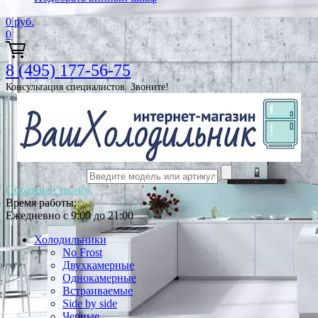
0
руб.
0
8 (495) 177-56-75
Консультация специалистов. Звоните!
Обратный звонок
Время работы:
Ежедневно с 9:00 до 21:00
Холодильники
No Frost
Двухкамерные
Однокамерные
Встраиваемые
Side by side
Черные