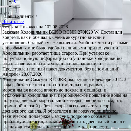
6
7
Наши клиенты /
Читать все
Татьяна Николаевна
/ 02.08.2026
Заказала Холодильник BEKO RCNK 270K20 W. Доставили
вовремя. как и обещали. Очень аккуратно внесли и
установили. Старый тут же вынесли. Удобно. Оплата разными
способами - мне было удобно наличными при получении.
Холодильник. работает тише старого. При установке
получила полную информацию об установке холодильника
или вызове мастера для установки холодильника.
Представлен полный пакет документов, без напоминаний
Андрей
/ 28.07.2026
Холодильник Самсунг RL50RR был куплен в декабре 2014, 3
года работал не плохо, но потом стала настраиваться
морозильная камера вплоть до появления ошибки и
отключения холодильника, периодическое появление воды на
полу под дверкой морозильной камеры говорило о том, что
причиной плохой работы скорее всего является засор
дренажного канала. Я обратился в на горячую линию по
технической поддержке Самсунг, подробно обозначил
проблему и спросил, как мне прочистить дренажный канал и
где находится дренажное отверстие т.е. как провести