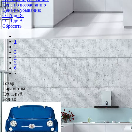
Цена по возрастанию
Цена по убыванию
От А до Я
От Я до А
Сбросить
1
...
3
4
5
6
7
Товар
Параметры
Цена, руб.
Кол-во