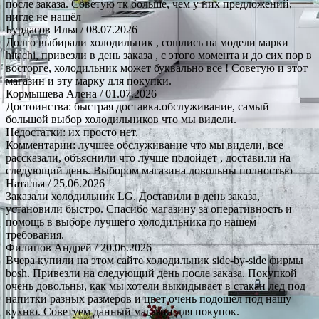
после заказа. Советую тк больше, чем у них предложений,
нигде не нашёл
Бурдасов Илья
/ 08.07.2026
Долго выбирали холодильник , сошлись на модели марки
hitachi, привезли в день заказа , с этого момента и до сих пор в
восторге, холодильник может буквально все ! Советую и этот
магазин и эту марку для покупки.
Кормышева Алена
/ 01.07.2026
Достоинства: быстрая доставка.обслуживание, самый
большой выбор холодильников что мы видели.
Недостатки: их просто нет.
Комментарии: лучшее обслуживание что мы видели, все
рассказали, объяснили что лучше подойдёт , доставили на
следующий день. Выбором магазина довольны полностью
Наталья
/ 25.06.2026
Заказали холодильник LG. Доставили в день заказа,
установили быстро. Спасибо магазину за оперативность и
помощь в выборе лучшего холодильника по нашем
требования.
Филипов Андрей
/ 20.06.2026
Вчера купили на этом сайте холодильник side-by-side фирмы
bosh. Привезли на следующий день после заказа. Покупкой
очень довольны, как мы хотели выкидывает в стакан лед под
напитки разных размеров и цвет очень подошел под нашу
кухню. Советуем данный магазин для покупок.