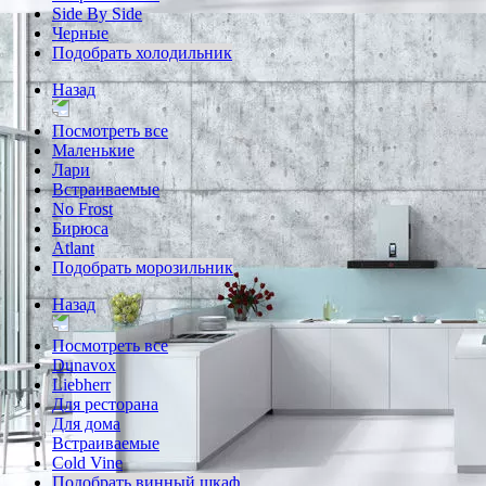
Side By Side
Черные
Подобрать холодильник
Назад
Посмотреть все
Маленькие
Лари
Встраиваемые
No Frost
Бирюса
Atlant
Подобрать морозильник
Назад
Посмотреть все
Dunavox
Liebherr
Для ресторана
Для дома
Встраиваемые
Cold Vine
Подобрать винный шкаф