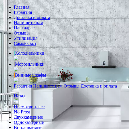
Главная
Гарантия
Доставка и оплата
Напишите нам
Наш адрес
Отзывы
Утилизация
Самовывоз
Холодильники
Морозильники
Винные шкафы
Гарантия
Напишите нам
Отзывы
Доставка и оплата
Назад
Посмотреть все
No Frost
Двухкамерные
Однокамерные
Встраиваемые