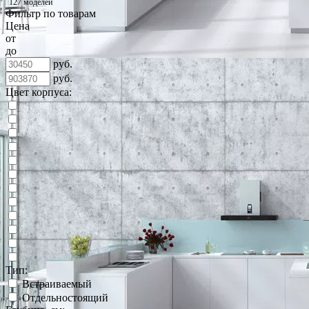
127 моделей
Фильтр по товарам
Цена
от
до
руб.
руб.
Цвет корпуса:
Тип:
Встраиваемый
Отдельностоящий