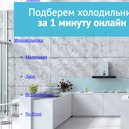
Морозильники
Маленькие
Лари
Встраиваемые
No Frost