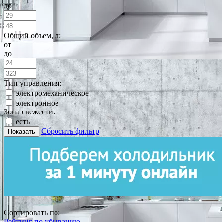
до
Общий объем, л:
от
до
Тип управления:
электромеханическое
электронное
Зона свежести:
есть
Сбросить фильтр
Показать
Сортировать по:
Рейтинг по убыванию