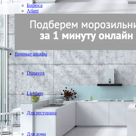
Бирюса
Atlant
Винные шкафы
Dunavox
Liebherr
Для ресторана
Для дома