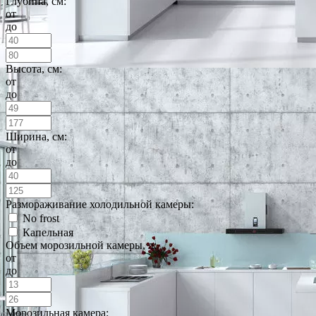
Глубина, см:
от
до
Высота, см:
от
до
Ширина, см:
от
до
Размораживание холодильной камеры:
No frost
Капельная
Объем морозильной камеры, л:
от
до
Морозильная камера: