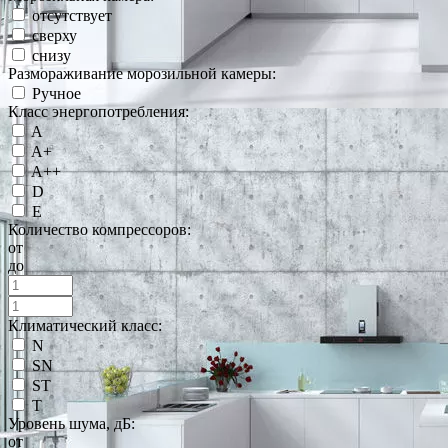
отсутствует
сверху
снизу
Размораживание морозильной камеры:
Ручное
Класс энергопотребления:
A
A+
A++
D
E
Количество компрессоров:
от
до
Климатический класс:
N
SN
ST
T
Уровень шума, дБ:
от