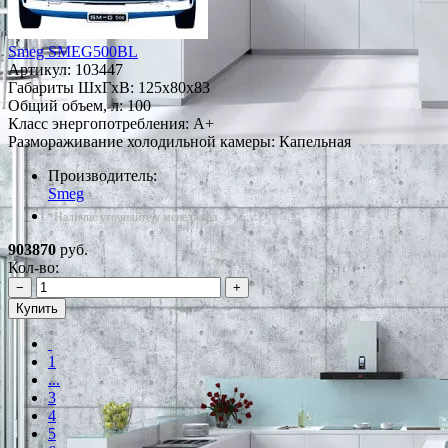
Smeg SMEG500BL
Артикул:
103447
Габариты ШxГxВ: 125x80x83
Общий объем, л: 100
Класс энергопотребления: A+
Размораживание холодильной камеры: Капельная
Производитель:
Smeg
*Наличие уточняйте у менеджера
903870
руб.
Кол-во:
−
+
Купить
1
...
3
4
5