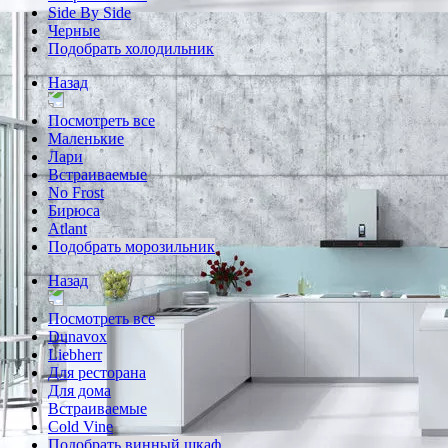
Side By Side
Черные
Подобрать холодильник
Назад
Посмотреть все
Маленькие
Лари
Встраиваемые
No Frost
Бирюса
Atlant
Подобрать морозильник
Назад
Посмотреть все
Dunavox
Liebherr
Для ресторана
Для дома
Встраиваемые
Cold Vine
Подобрать винный шкаф