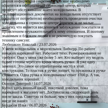
данная информация секретная и что мне необходимо
обратится в официальный сервисный центр, который
проведет обслуживание моего холодильника. В
эксплуатационных документах на холодильник отсутствует
(скрыта от потребителя) необходимость проведения очистки
холодильника в сервисном центре (причем за не малые
деньги), что является введением в заблуждение покупателя и
проявлением неуважительного к нему отношения. И поэтому
знакомым и близким людям я не рекомендую покупать
технику самсунг.
Любишкин Николай
/ 23.07.2026
У меня холодильник и морозильник Либхерр. По работе
никаких нареканий нет. Работают тихо. Размораживания не
требуют. Они у меня уже более 5 лет. Кто выберет эту модель
будьте готовы через это время менять ручки. Я уже одну
заменил. Это самое не отработанное место в этой
конструкции. То пластик в ручке лопнет, то пружинка в ручке
сломается. Одна ручка в холодильнике стоит 1700 р. А так,
холодильник хороший.
Осипов Дмитрий
/ 14.07.2026
Купил здесь винный шкаф, покупкой доволен, пока
нареканий к магазину нет. Доставили на следующий день
после заказа. Советую тк больше, чем у них предложений,
нигде не нашёл
Бурдасов Илья
/ 06.07.2026