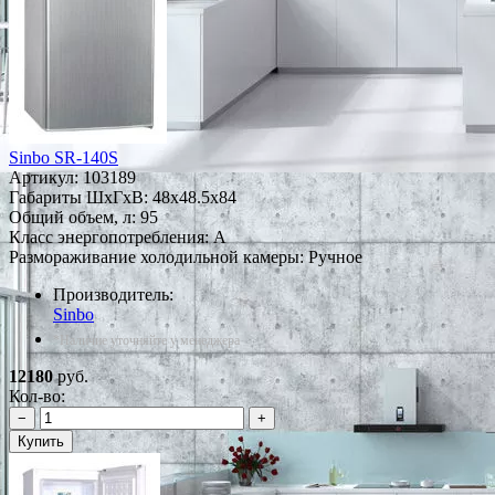
Sinbo SR-140S
Артикул:
103189
Габариты ШxГxВ: 48x48.5x84
Общий объем, л: 95
Класс энергопотребления: A
Размораживание холодильной камеры: Ручное
Производитель:
Sinbo
*Наличие уточняйте у менеджера
12180
руб.
Кол-во:
−
+
Купить