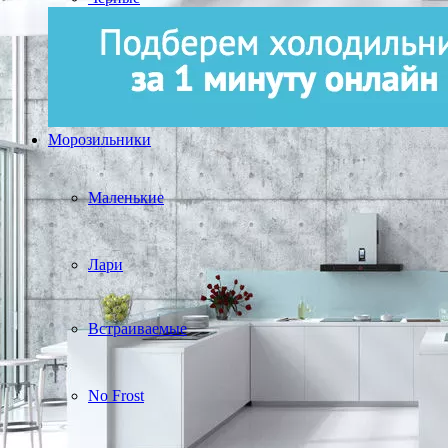
Морозильники
Маленькие
Лари
Встраиваемые
No Frost