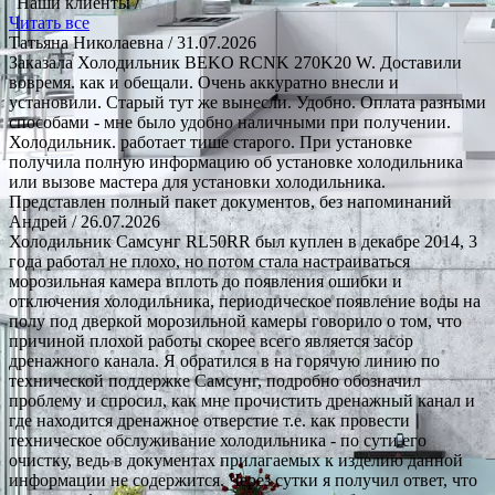
Наши клиенты /
Читать все
Татьяна Николаевна
/ 31.07.2026
Заказала Холодильник BEKO RCNK 270K20 W. Доставили
вовремя. как и обещали. Очень аккуратно внесли и
установили. Старый тут же вынесли. Удобно. Оплата разными
способами - мне было удобно наличными при получении.
Холодильник. работает тише старого. При установке
получила полную информацию об установке холодильника
или вызове мастера для установки холодильника.
Представлен полный пакет документов, без напоминаний
Андрей
/ 26.07.2026
Холодильник Самсунг RL50RR был куплен в декабре 2014, 3
года работал не плохо, но потом стала настраиваться
морозильная камера вплоть до появления ошибки и
отключения холодильника, периодическое появление воды на
полу под дверкой морозильной камеры говорило о том, что
причиной плохой работы скорее всего является засор
дренажного канала. Я обратился в на горячую линию по
технической поддержке Самсунг, подробно обозначил
проблему и спросил, как мне прочистить дренажный канал и
где находится дренажное отверстие т.е. как провести
техническое обслуживание холодильника - по сути его
очистку, ведь в документах прилагаемых к изделию данной
информации не содержится. Через сутки я получил ответ, что