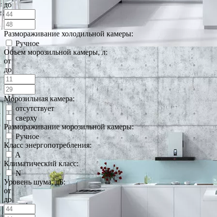
до
Размораживание холодильной камеры:
Ручное
Объем морозильной камеры, л:
от
до
Морозильная камера:
отсутствует
сверху
Размораживание морозильной камеры:
Ручное
Класс энергопотребления:
A
Климатический класс:
N
Уровень шума, дБ:
от
до