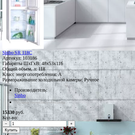
Sinbo SR 118C
Артикул:
103186
Габариты ШxГxВ: 48x53x116
Общий объем, л: 118
Класс энергопотребления: A
Размораживание холодильной камеры: Ручное
Производитель:
Sinbo
*Наличие уточняйте у менеджера
15330
руб.
Кол-во:
−
+
Купить