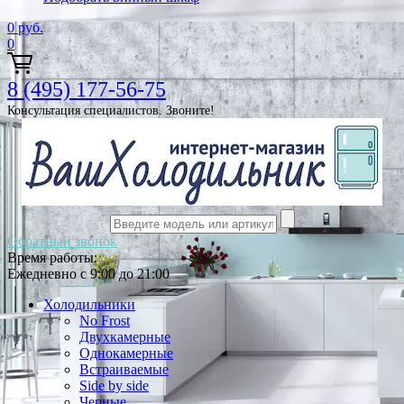
0
руб.
0
8 (495) 177-56-75
Консультация специалистов. Звоните!
Обратный звонок
Время работы:
Ежедневно с 9:00 до 21:00
Холодильники
No Frost
Двухкамерные
Однокамерные
Встраиваемые
Side by side
Черные