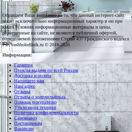
Обращаем Ваше внимание на то, что данный интернет-сайт
носит исключительно информационный характер и ни при
каких условиях информационные материалы и цены,
размещенные на сайте, не являются публичной офертой,
определяемой положениями Статьи 437 Гражданского кодекса
РФ. vashholodilnik.ru © 2016-2026
Информация:
Гарантия
Пункты выдачи по всей России
Доставка и оплата
Напишите нам
Наш адрес
Отзывы
Отзывы о холодильниках
Помощь покупателю
Утилизация техники
Политика конфиденциальности
Самовывоз
Поставщикам
Вакансии