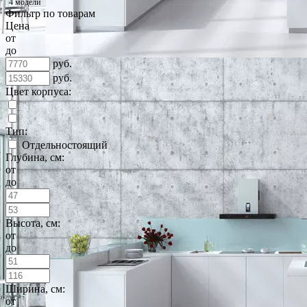
4 модели
Фильтр по товарам
Цена
от
до
руб.
руб.
Цвет корпуса:
Тип:
Отдельностоящий
Глубина, см:
от
до
Высота, см:
от
до
Ширина, см:
от