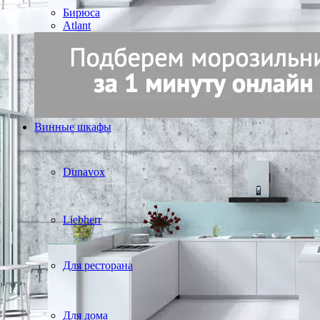
Бирюса
Atlant
Винные шкафы
Dunavox
Liebherr
Для ресторана
Для дома