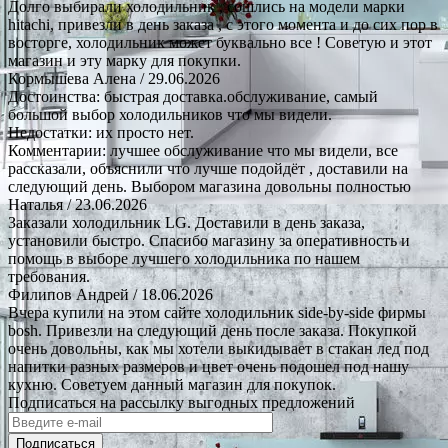
Долго выбирали холодильник , сошлись на модели марки
hitachi, привезли в день заказа , с этого момента и до сих пор в
восторге, холодильник может буквально все ! Советую и этот
магазин и эту марку для покупки.
Кормышева Алена
/ 29.06.2026
Достоинства: быстрая доставка.обслуживание, самый
большой выбор холодильников что мы видели.
Недостатки: их просто нет.
Комментарии: лучшее обслуживание что мы видели, все
рассказали, объяснили что лучше подойдёт , доставили на
следующий день. Выбором магазина довольны полностью
Наталья
/ 23.06.2026
Заказали холодильник LG. Доставили в день заказа,
установили быстро. Спасибо магазину за оперативность и
помощь в выборе лучшего холодильника по нашем
требования.
Филипов Андрей
/ 18.06.2026
Вчера купили на этом сайте холодильник side-by-side фирмы
bosh. Привезли на следующий день после заказа. Покупкой
очень довольны, как мы хотели выкидывает в стакан лед под
напитки разных размеров и цвет очень подошел под нашу
кухню. Советуем данный магазин для покупок.
Подписаться на рассылку выгодных предложений
Подписаться