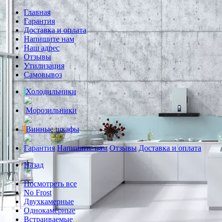
Главная
Гарантия
Доставка и оплата
Напишите нам
Наш адрес
Отзывы
Утилизация
Самовывоз
Холодильники
Морозильники
Винные шкафы
Гарантия
Напишите нам
Отзывы
Доставка и оплата
Назад
Посмотреть все
No Frost
Двухкамерные
Однокамерные
Встраиваемые