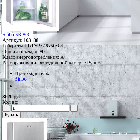
Sinbo SR 80C
Артикул:
103188
Габариты ШxГxВ: 48x50x84
Общий объем, л: 80
Класс энергопотребления: A
Размораживание холодильной камеры: Ручное
Производитель:
Sinbo
*Наличие уточняйте у менеджера
8620
руб.
Кол-во:
−
+
Купить