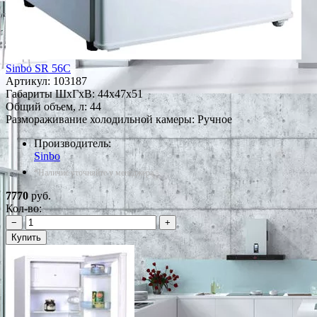
Sinbo SR 56C
Артикул:
103187
Габариты ШxГxВ: 44x47x51
Общий объем, л: 44
Размораживание холодильной камеры: Ручное
Производитель:
Sinbo
*Наличие уточняйте у менеджера
7770
руб.
Кол-во:
−
+
Купить