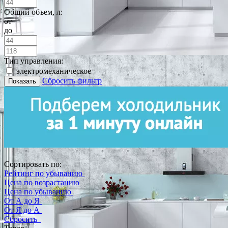
Общий объем, л:
от
до
Тип управления:
электромеханическое
Сбросить фильтр
Показать
Сортировать по:
Рейтинг по убыванию
Цена по возрастанию
Цена по убыванию
От А до Я
От Я до А
Сбросить