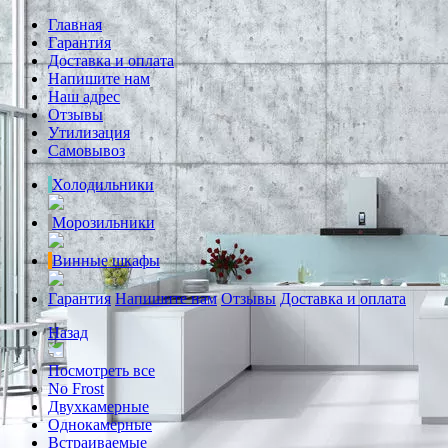
Главная
Гарантия
Доставка и оплата
Напишите нам
Наш адрес
Отзывы
Утилизация
Самовывоз
Холодильники
Морозильники
Винные шкафы
Гарантия
Напишите нам
Отзывы
Доставка и оплата
Назад
Посмотреть все
No Frost
Двухкамерные
Однокамерные
Встраиваемые