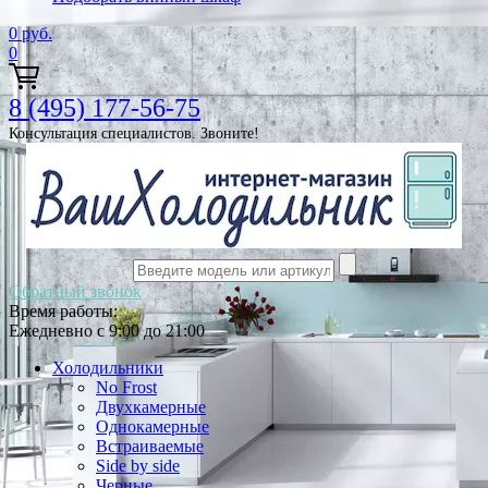
0
руб.
0
8 (495) 177-56-75
Консультация специалистов. Звоните!
Обратный звонок
Время работы:
Ежедневно с 9:00 до 21:00
Холодильники
No Frost
Двухкамерные
Однокамерные
Встраиваемые
Side by side
Черные