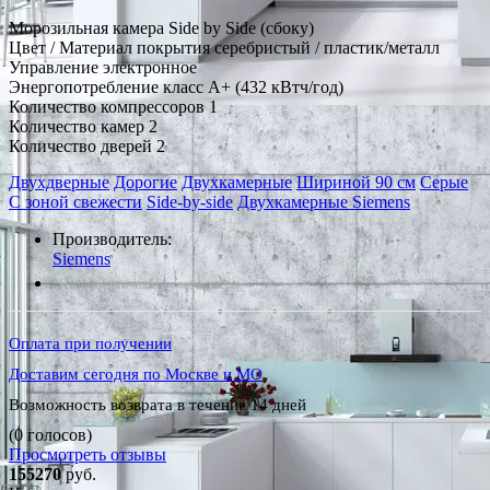
Морозильная камера Side by Side (сбоку)
Цвет / Материал покрытия серебристый / пластик/металл
Управление электронное
Энергопотребление класс A+ (432 кВтч/год)
Количество компрессоров 1
Количество камер 2
Количество дверей 2
Двухдверные
Дорогие
Двухкамерные
Шириной 90 см
Серые
С зоной свежести
Side-by-side
Двухкамерные Siemens
Производитель:
Siemens
*Наличие уточняйте у менеджера
Оплата при получении
Доставим сегодня по Москве и МО
Возможность возврата в течение 14 дней
(0 голосов)
Просмотреть отзывы
155270
руб.