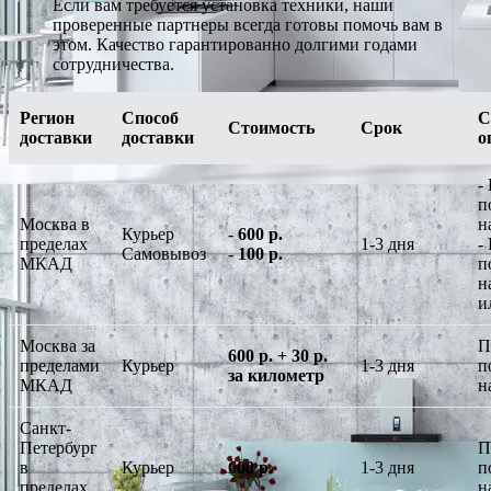
Если вам требуется установка техники, наши
проверенные партнеры всегда готовы помочь вам в
этом. Качество гарантированно долгими годами
сотрудничества.
Регион
Способ
С
Стоимость
Срок
доставки
доставки
о
-
п
Москва в
н
Курьер
-
600 р.
пределах
1-3 дня
-
Самовывоз
-
100 р.
МКАД
п
н
и
Москва за
П
600 р. + 30 р.
пределами
Курьер
1-3 дня
п
за километр
МКАД
н
Санкт-
Петербург
П
в
Курьер
600 р.
1-3 дня
п
пределах
н