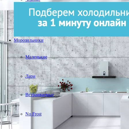
Морозильники
Маленькие
Лари
Встраиваемые
No Frost