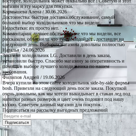
восторге, холодильник может буквально все ! Советую и этот
магазин и эту марку для покупки.
Кормышева Алена
/ 30.06.2026
Достоинства: быстрая доставка.обслуживание, самый
большой выбор холодильников что мы видели.
Недостатки: их просто нет.
Комментарии: лучшее обслуживание что мы видели, все
рассказали, объяснили что лучше подойдёт , доставили на
следующий день. Выбором магазина довольны полностью
Наталья
/ 24.06.2026
Заказали холодильник LG. Доставили в день заказа,
установили быстро. Спасибо магазину за оперативность и
помощь в выборе лучшего холодильника по нашем
требования.
Филипов Андрей
/ 19.06.2026
Вчера купили на этом сайте холодильник side-by-side фирмы
bosh. Привезли на следующий день после заказа. Покупкой
очень довольны, как мы хотели выкидывает в стакан лед под
напитки разных размеров и цвет очень подошел под нашу
кухню. Советуем данный магазин для покупок.
Подписаться на рассылку выгодных предложений
Подписаться