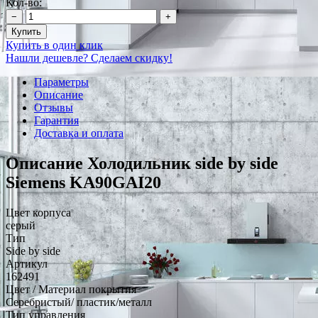
Кол-во:
−
+
Купить
Купить в один клик
Нашли дешевле? Сделаем скидку!
Параметры
Описание
Отзывы
Гарантия
Доставка и оплата
Описание Холодильник side by side
Siemens KA90GAI20
Цвет корпуса
серый
Тип
Side by side
Артикул
162491
Цвет / Материал покрытия
Серебристый/ пластик/металл
Тип управления