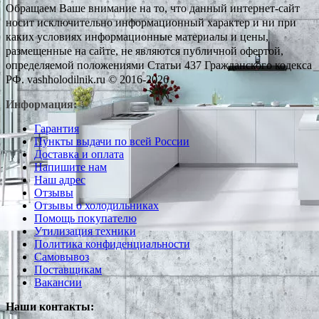
Обращаем Ваше внимание на то, что данный интернет-сайт
носит исключительно информационный характер и ни при
каких условиях информационные материалы и цены,
размещенные на сайте, не являются публичной офертой,
определяемой положениями Статьи 437 Гражданского кодекса
РФ. vashholodilnik.ru © 2016-2026
Информация:
Гарантия
Пункты выдачи по всей России
Доставка и оплата
Напишите нам
Наш адрес
Отзывы
Отзывы о холодильниках
Помощь покупателю
Утилизация техники
Политика конфиденциальности
Самовывоз
Поставщикам
Вакансии
Наши контакты: