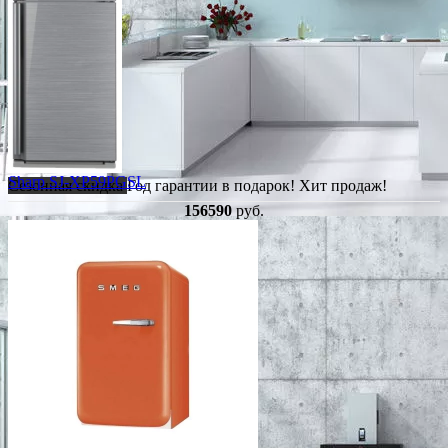
Sharp SJ-XP59PGSL
Сезонная скидка
Год гарантии в подарок!
Хит продаж!
156590
руб.