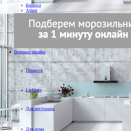
Бирюса
Atlant
Винные шкафы
Dunavox
Liebherr
Для ресторана
Для дома