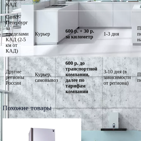
КАД
Санкт-
Петербург
за
П
600 р. + 30 р.
пределами
Курьер
1-3 дня
п
за километр
КАД (2-5
н
км от
КАД)
600 р. до
транспортной
Другие
3-10 дня (в
Курьер,
компании,
П
регионы
зависимости
самовывоз
далее по
п
России
от региона)
тарифам
компании
Похожие товары