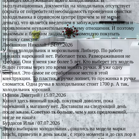
проведет обслуживание моего холодильника. В
эксплуатационных документах на холодильник отсутствует
(скрыта от потребителя) необходимость проведения очистки
холодильника в сервисном центре (причем за не малые
деньги), что является введением в заблуждение покупателя и
проявлением неуважительного к нему отношения. И поэтому
знакомым и близким людям я не рекомендую покупать
технику самсунг.
Любишкин Николай
/ 24.07.2026
У меня холодильник и морозильник Либхерр. По работе
никаких нареканий нет. Работают тихо. Размораживания не
требуют. Они у меня уже более 5 лет. Кто выберет эту модель
будьте готовы через это время менять ручки. Я уже одну
заменил. Это самое не отработанное место в этой
конструкции. То пластик в ручке лопнет, то пружинка в ручке
сломается. Одна ручка в холодильнике стоит 1700 р. А так,
холодильник хороший.
Осипов Дмитрий
/ 15.07.2026
Купил здесь винный шкаф, покупкой доволен, пока
нареканий к магазину нет. Доставили на следующий день
после заказа. Советую тк больше, чем у них предложений,
нигде не нашёл
Бурдасов Илья
/ 07.07.2026
Долго выбирали холодильник , сошлись на модели марки
hitachi, привезли в день заказа , с этого момента и до сих пор в