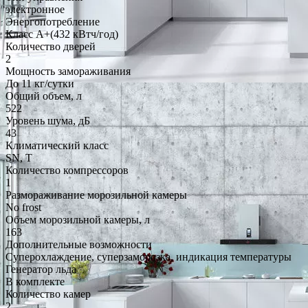
электронное
Энергопотребление
Класс A+(432 кВтч/год)
Количество дверей
2
Мощность замораживания
До 11 кг/cутки
Общий объем, л
522
Уровень шума, дБ
43
Климатический класс
SN, T
Количество компрессоров
1
Размораживание морозильной камеры
No frost
Объем морозильной камеры, л
163
Дополнительные возможности
Суперохлаждение, суперзаморозка, индикация температуры
Генератор льда
В комплекте
Количество камер
2