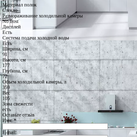
Материал полок
Стекло
Размораживание холодильной камеры
No frost
Дисплей
Есть
Система подачи холодной воды
Есть
Ширина, см
91
Высота, см
177
Глубина, см
72
Объем холодильной камеры, л
359
Вес
105
Зона свежести
есть
Оставьте отзыв
Имя:
*
E-mail: