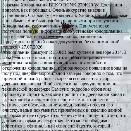
Заказала Холодильник BEKO RCNK 270K20 W. Доставили
вовремя. как и обещали. Очень аккуратно внесли и
установили. Старый тут же вынесли. Удобно. Оплата разными
способами - мне было удобно наличными при получении.
Холодильник. работает тише старого. При установке
получила полную информацию об установке холодильника
или вызове мастера для установки холодильника.
Представлен полный пакет документов, без напоминаний
Андрей
/ 27.07.2026
Холодильник Самсунг RL50RR был куплен в декабре 2014, 3
года работал не плохо, но потом стала настраиваться
морозильная камера вплоть до появления ошибки и
отключения холодильника, периодическое появление воды на
полу под дверкой морозильной камеры говорило о том, что
причиной плохой работы скорее всего является засор
дренажного канала. Я обратился в на горячую линию по
технической поддержке Самсунг, подробно обозначил
проблему и спросил, как мне прочистить дренажный канал и
где находится дренажное отверстие т.е. как провести
техническое обслуживание холодильника - по сути его
очистку, ведь в документах прилагаемых к изделию данной
информации не содержится. Через сутки я получил ответ, что
данная информация секретная и что мне необходимо
обратится в официальный сервисный центр, который