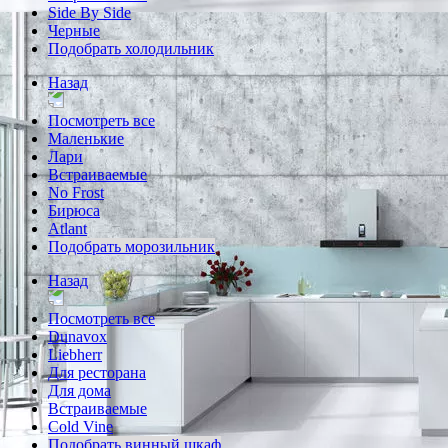
Side By Side
Черные
Подобрать холодильник
Назад
Посмотреть все
Маленькие
Лари
Встраиваемые
No Frost
Бирюса
Atlant
Подобрать морозильник
Назад
Посмотреть все
Dunavox
Liebherr
Для ресторана
Для дома
Встраиваемые
Cold Vine
Подобрать винный шкаф