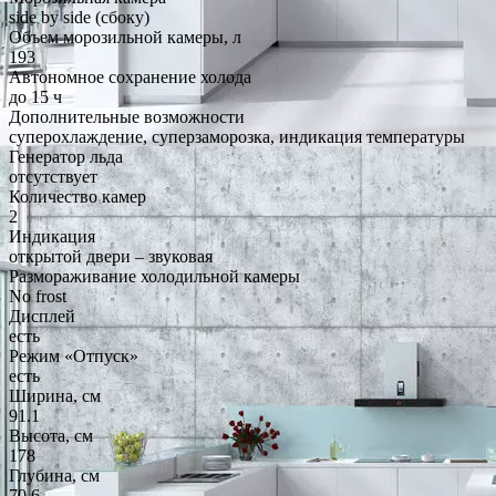
side by side (сбоку)
Объем морозильной камеры, л
193
Автономное сохранение холода
до 15 ч
Дополнительные возможности
суперохлаждение, суперзаморозка, индикация температуры
Генератор льда
отсутствует
Количество камер
2
Индикация
открытой двери – звуковая
Размораживание холодильной камеры
No frost
Дисплей
есть
Режим «Отпуск»
есть
Ширина, см
91.1
Высота, см
178
Глубина, см
70.6