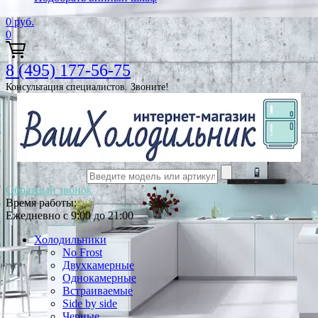
0
руб.
0
8 (495) 177-56-75
Консультация специалистов. Звоните!
Обратный звонок
Время работы:
Ежедневно с 9:00 до 21:00
Холодильники
No Frost
Двухкамерные
Однокамерные
Встраиваемые
Side by side
Черные