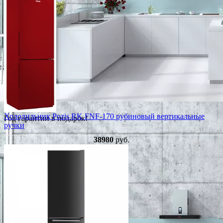
Холодильник Pozis RK FNF-170 рубиновый вертикальные
Год гарантии в подарок!
ручки
38980
руб.