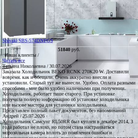
Shivaki SBS-574DNFGS
51840
руб.
Наши клиенты /
Читать все
Татьяна Николаевна
/ 30.07.2026
Заказала Холодильник BEKO RCNK 270K20 W. Доставили
вовремя. как и обещали. Очень аккуратно внесли и
установили. Старый тут же вынесли. Удобно. Оплата разными
способами - мне было удобно наличными при получении.
Холодильник. работает тише старого. При установке
получила полную информацию об установке холодильника
или вызове мастера для установки холодильника.
Представлен полный пакет документов, без напоминаний
Андрей
/ 25.07.2026
Холодильник Самсунг RL50RR был куплен в декабре 2014, 3
года работал не плохо, но потом стала настраиваться
морозильная камера вплоть до появления ошибки и