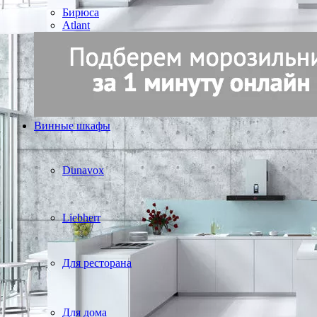
Бирюса
Atlant
Винные шкафы
Dunavox
Liebherr
Для ресторана
Для дома