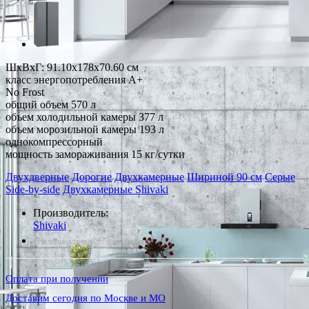
ШхВхГ: 91.10х178х70.60 см
класс энергопотребления A+
No Frost
общий объем 570 л
объем холодильной камеры 377 л
объем морозильной камеры 193 л
однокомпрессорный
мощность замораживания 15 кг/сутки
Двухдверные
Дорогие
Двухкамерные
Шириной 90 см
Серые
Side-by-side
Двухкамерные Shivaki
Производитель:
Shivaki
*Наличие уточняйте у менеджера
Оплата при получении
Доставим сегодня по Москве и МО