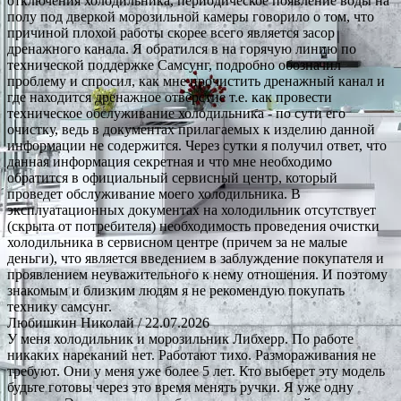
отключения холодильника, периодическое появление воды на
полу под дверкой морозильной камеры говорило о том, что
причиной плохой работы скорее всего является засор
дренажного канала. Я обратился в на горячую линию по
технической поддержке Самсунг, подробно обозначил
проблему и спросил, как мне прочистить дренажный канал и
где находится дренажное отверстие т.е. как провести
техническое обслуживание холодильника - по сути его
очистку, ведь в документах прилагаемых к изделию данной
информации не содержится. Через сутки я получил ответ, что
данная информация секретная и что мне необходимо
обратится в официальный сервисный центр, который
проведет обслуживание моего холодильника. В
эксплуатационных документах на холодильник отсутствует
(скрыта от потребителя) необходимость проведения очистки
холодильника в сервисном центре (причем за не малые
деньги), что является введением в заблуждение покупателя и
проявлением неуважительного к нему отношения. И поэтому
знакомым и близким людям я не рекомендую покупать
технику самсунг.
Любишкин Николай
/ 22.07.2026
У меня холодильник и морозильник Либхерр. По работе
никаких нареканий нет. Работают тихо. Размораживания не
требуют. Они у меня уже более 5 лет. Кто выберет эту модель
будьте готовы через это время менять ручки. Я уже одну