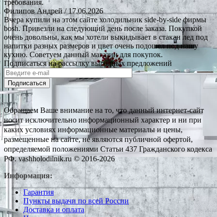
требования.
Филипов Андрей
/ 17.06.2026
Вчера купили на этом сайте холодильник side-by-side фирмы
bosh. Привезли на следующий день после заказа. Покупкой
очень довольны, как мы хотели выкидывает в стакан лед под
напитки разных размеров и цвет очень подошел под нашу
кухню. Советуем данный магазин для покупок.
Подписаться на рассылку выгодных предложений
Подписаться
Обращаем Ваше внимание на то, что данный интернет-сайт
носит исключительно информационный характер и ни при
каких условиях информационные материалы и цены,
размещенные на сайте, не являются публичной офертой,
определяемой положениями Статьи 437 Гражданского кодекса
РФ. vashholodilnik.ru © 2016-2026
Информация:
Гарантия
Пункты выдачи по всей России
Доставка и оплата