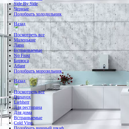
Side By Side
Черные
Подобрать холодильник
Назад
Посмотреть все
Маленькие
Лари
Встраиваемые
No Frost
Бирюса
Atlant
Подобрать морозильник
Назад
Посмотреть все
Dunavox
Liebherr
Для ресторана
Для дома
Встраиваемые
Cold Vine
Подобрать винный шкаф