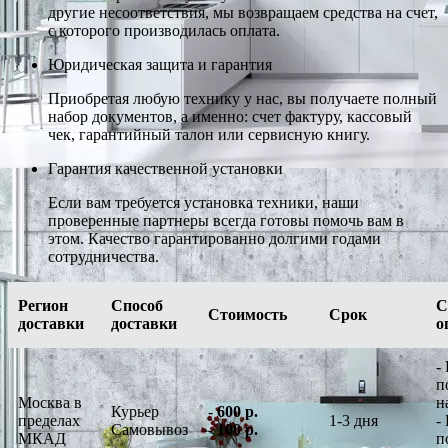
другие несоответствия, мы возвращаем средства на счет,
с которого производилась оплата.
Юридическая защита и гарантия
Приобретая любую технику у нас, вы получаете полный
набор документов, а именно: счет фактуру, кассовый
чек, гарантийный талон или сервисную книгу.
Гарантия качественной установки
Если вам требуется установка техники, наши
проверенные партнеры всегда готовы помочь вам в
этом. Качество гарантированно долгими годами
сотрудничества.
Регион
Способ
С
Стоимость
Срок
доставки
доставки
о
-
п
Москва в
н
Курьер
-
600 р.
пределах
1-3 дня
-
Самовывоз
-
100 р.
МКАД
п