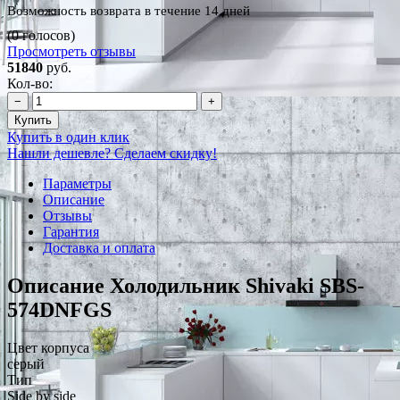
Возможность возврата в течение 14 дней
(0 голосов)
Просмотреть отзывы
51840
руб.
Кол-во:
−
+
Купить
Купить в один клик
Нашли дешевле? Сделаем скидку!
Параметры
Описание
Отзывы
Гарантия
Доставка и оплата
Описание Холодильник Shivaki SBS-
574DNFGS
Цвет корпуса
серый
Тип
Side by side