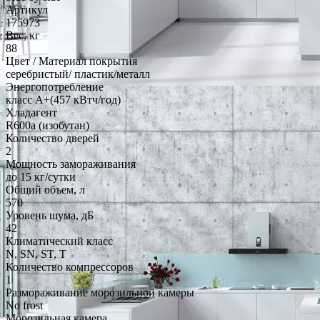
Артикул
175973
Вес, кг
88
Цвет / Материал покрытия
серебристый/ пластик/металл
Энергопотребление
класс A+(457 кВтч/год)
Хладагент
R600a (изобутан)
Количество дверей
2
Мощность замораживания
до 15 кг/cутки
Общий объем, л
570
Уровень шума, дБ
42
Климатический класс
N, SN, ST, T
Количество компрессоров
1
Размораживание морозильной камеры
No frost
Морозильная камера