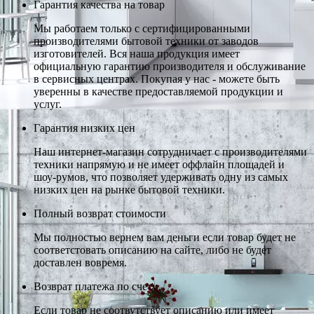
Гарантия качества на товар
Мы работаем только с сертифицированными
производителями бытовой техники от заводов
изготовителей. Вся наша продукция имеет
официальную гарантию производителя и обслуживание
в сервисных центрах. Покупая у нас - можете быть
уверенны в качестве предоставляемой продукции и
услуг.
Гарантия низких цен
Наш интернет-магазин сотрудничает с производителями
техники напрямую и не имеет оффлайн площадей и
шоу-румов, что позволяет удерживать одну из самых
низких цен на рынке бытовой техники.
Полный возврат стоимости
Мы полностью вернем вам деньги если товар будет не
соответстовать описанию на сайте, либо не будет
доставлен вовремя.
Возврат платежа по счету
Если товар не соотвутствует описанию или имеет