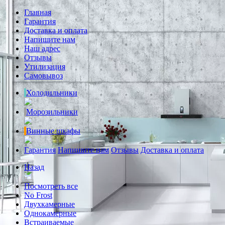
Главная
Гарантия
Доставка и оплата
Напишите нам
Наш адрес
Отзывы
Утилизация
Самовывоз
Холодильники
Морозильники
Винные шкафы
Гарантия
Напишите нам
Отзывы
Доставка и оплата
Назад
Посмотреть все
No Frost
Двухкамерные
Однокамерные
Встраиваемые