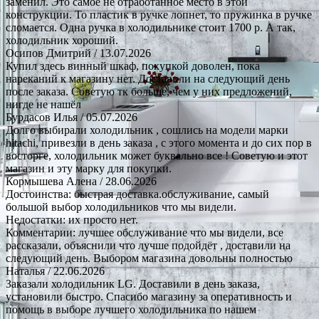
заменил. Это самое не отработанное место в этой
конструкции. То пластик в ручке лопнет, то пружинка в ручке
сломается. Одна ручка в холодильнике стоит 1700 р. А так,
холодильник хороший.
Осипов Дмитрий
/ 13.07.2026
Купил здесь винный шкаф, покупкой доволен, пока
нареканий к магазину нет. Доставили на следующий день
после заказа. Советую тк больше, чем у них предложений,
нигде не нашёл
Бурдасов Илья
/ 05.07.2026
Долго выбирали холодильник , сошлись на модели марки
hitachi, привезли в день заказа , с этого момента и до сих пор в
восторге, холодильник может буквально все ! Советую и этот
магазин и эту марку для покупки.
Кормышева Алена
/ 28.06.2026
Достоинства: быстрая доставка.обслуживание, самый
большой выбор холодильников что мы видели.
Недостатки: их просто нет.
Комментарии: лучшее обслуживание что мы видели, все
рассказали, объяснили что лучше подойдёт , доставили на
следующий день. Выбором магазина довольны полностью
Наталья
/ 22.06.2026
Заказали холодильник LG. Доставили в день заказа,
установили быстро. Спасибо магазину за оперативность и
помощь в выборе лучшего холодильника по нашем