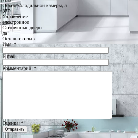
Объем холодильной камеры, л
377
Управление
электронное
Стеклянные двери
да
Оставьте отзыв
Имя:
*
E-mail:
Комментарий:
*
Оценка:
*