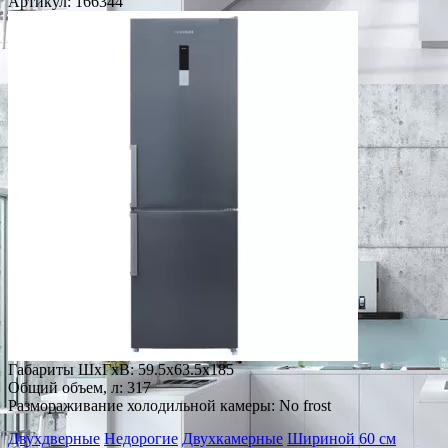
Артикул:
166344
Габариты ШxГxВ: 59.5x63.5x185
Общий объем, л: 317
Размораживание холодильной камеры: No frost
Двухдверные
Недорогие
Двухкамерные
Шириной 60 см