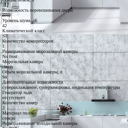
317
Возможность перевешивания двери
есть
Уровень шума, дБ
42
Климатический класс
ST
Количество компрессоров
1
Размораживание морозильной камеры
No frost
Морозильная камера
снизу
Объем морозильной камеры, л
94
Дополнительные возможности
суперохлаждение, суперзаморозка, индикация температуры
Генератор льда
отсутствует
Количество камер
2
Материал полок
стекло
Размораживание холодильной камеры