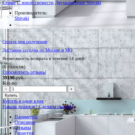
Серые
С зоной свежести
Двухкамерные Shivaki
Производитель:
Shivaki
*Наличие уточняйте у менеджера
Оплата при получении
Доставим сегодня по Москве и МО
Возможность возврата в течение 14 дней
(0 голосов)
Просмотреть отзывы
39190
руб.
Кол-во:
−
+
Купить
Купить в один клик
Нашли дешевле? Сделаем скидку!
Параметры
Описание
Отзывы
Гарантия