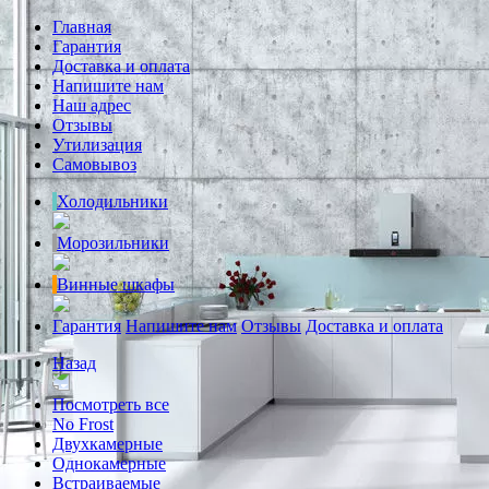
Главная
Гарантия
Доставка и оплата
Напишите нам
Наш адрес
Отзывы
Утилизация
Самовывоз
Холодильники
Морозильники
Винные шкафы
Гарантия
Напишите нам
Отзывы
Доставка и оплата
Назад
Посмотреть все
No Frost
Двухкамерные
Однокамерные
Встраиваемые