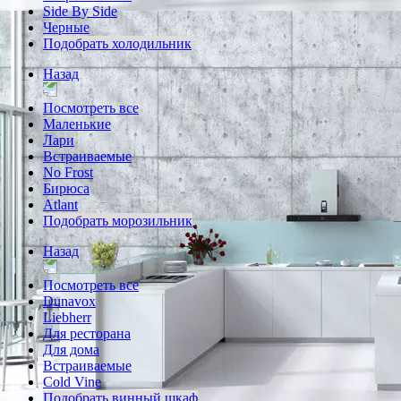
Side By Side
Черные
Подобрать холодильник
Назад
Посмотреть все
Маленькие
Лари
Встраиваемые
No Frost
Бирюса
Atlant
Подобрать морозильник
Назад
Посмотреть все
Dunavox
Liebherr
Для ресторана
Для дома
Встраиваемые
Cold Vine
Подобрать винный шкаф