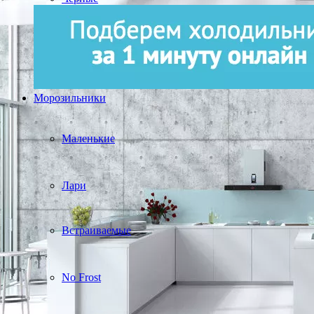
Морозильники
Маленькие
Лари
Встраиваемые
No Frost