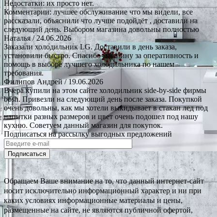
Недостатки: их просто нет.
Комментарии: лучшее обслуживание что мы видели, все
рассказали, объяснили что лучше подойдёт , доставили на
следующий день. Выбором магазина довольны полностью
Наталья
/ 24.06.2026
Заказали холодильник LG. Доставили в день заказа,
установили быстро. Спасибо магазину за оперативность и
помощь в выборе лучшего холодильника по нашем
требования.
Филипов Андрей
/ 19.06.2026
Вчера купили на этом сайте холодильник side-by-side фирмы
bosh. Привезли на следующий день после заказа. Покупкой
очень довольны, как мы хотели выкидывает в стакан лед под
напитки разных размеров и цвет очень подошел под нашу
кухню. Советуем данный магазин для покупок.
Подписаться на рассылку выгодных предложений
Подписаться
Обращаем Ваше внимание на то, что данный интернет-сайт
носит исключительно информационный характер и ни при
каких условиях информационные материалы и цены,
размещенные на сайте, не являются публичной офертой,