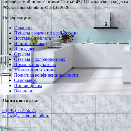
определяемой положениями Статьи 437 Гражданского кодекса
РФ. vashholodilnik.ru © 2016-2026
Информация:
Гарантия
Пункты выдачи по всей России
Доставка и оплата
Напишите нам
Наш адрес
Отзывы
Отзывы о холодильниках
Помощь покупателю
Утилизация техники
Политика конфиденциальности
Самовывоз
Поставщикам
Вакансии
Наши контакты:
8 (495) 177-56-75
zakaz@vashholodilnik.ru
Написать директору