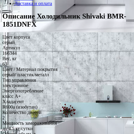
Доставка и оплата
Описание Холодильник Shivaki BMR-
1851DNFX
Цвет корпуса
серый
Артикул
166344
Вес, кг
63
Цвет / Материал покрытия
серый/ пластик/металл
Тип управления
электронное
Энергопотребление
класс A+
Хладагент
R600a (изобутан)
Количество дверей
2
Мощность замораживания
до 4.5 кг/cутки
Общий объем, л