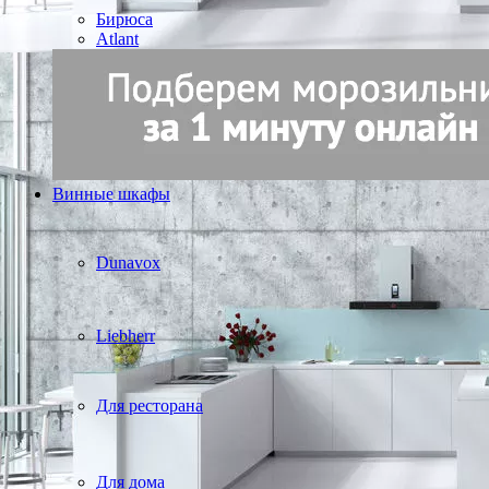
Бирюса
Atlant
Винные шкафы
Dunavox
Liebherr
Для ресторана
Для дома