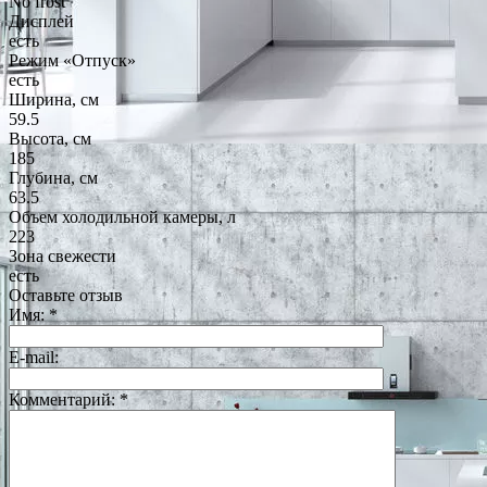
No frost
Дисплей
есть
Режим «Отпуск»
есть
Ширина, см
59.5
Высота, см
185
Глубина, см
63.5
Объем холодильной камеры, л
223
Зона свежести
есть
Оставьте отзыв
Имя:
*
E-mail:
Комментарий:
*