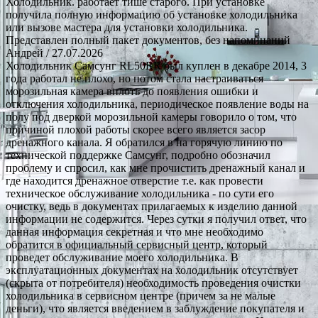
Холодильник. работает тише старого. При установке
получила полную информацию об установке холодильника
или вызове мастера для установки холодильника.
Представлен полный пакет документов, без напоминаний
Андрей
/ 27.07.2026
Холодильник Самсунг RL50RR был куплен в декабре 2014, 3
года работал не плохо, но потом стала настраиваться
морозильная камера вплоть до появления ошибки и
отключения холодильника, периодическое появление воды на
полу под дверкой морозильной камеры говорило о том, что
причиной плохой работы скорее всего является засор
дренажного канала. Я обратился в на горячую линию по
технической поддержке Самсунг, подробно обозначил
проблему и спросил, как мне прочистить дренажный канал и
где находится дренажное отверстие т.е. как провести
техническое обслуживание холодильника - по сути его
очистку, ведь в документах прилагаемых к изделию данной
информации не содержится. Через сутки я получил ответ, что
данная информация секретная и что мне необходимо
обратится в официальный сервисный центр, который
проведет обслуживание моего холодильника. В
эксплуатационных документах на холодильник отсутствует
(скрыта от потребителя) необходимость проведения очистки
холодильника в сервисном центре (причем за не малые
деньги), что является введением в заблуждение покупателя и