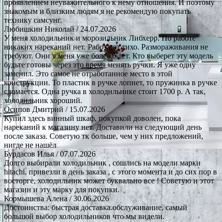
проявлением неуважительного к нему отношения. И поэтому
знакомым и близким людям я не рекомендую покупать
технику самсунг.
Любишкин Николай
/ 24.07.2026
У меня холодильник и морозильник Либхерр. По работе
никаких нареканий нет. Работают тихо. Размораживания не
требуют. Они у меня уже более 5 лет. Кто выберет эту модель
будьте готовы через это время менять ручки. Я уже одну
заменил. Это самое не отработанное место в этой
конструкции. То пластик в ручке лопнет, то пружинка в ручке
сломается. Одна ручка в холодильнике стоит 1700 р. А так,
холодильник хороший.
Осипов Дмитрий
/ 15.07.2026
Купил здесь винный шкаф, покупкой доволен, пока
нареканий к магазину нет. Доставили на следующий день
после заказа. Советую тк больше, чем у них предложений,
нигде не нашёл
Бурдасов Илья
/ 07.07.2026
Долго выбирали холодильник , сошлись на модели марки
hitachi, привезли в день заказа , с этого момента и до сих пор в
восторге, холодильник может буквально все ! Советую и этот
магазин и эту марку для покупки.
Кормышева Алена
/ 30.06.2026
Достоинства: быстрая доставка.обслуживание, самый
большой выбор холодильников что мы видели.