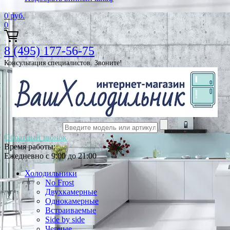
0
руб.
0
8 (495) 177-56-75
Консультация специалистов. Звоните!
Обратный звонок
Время работы:
Ежедневно с 9:00 до 21:00
Холодильники
No Frost
Двухкамерные
Однокамерные
Встраиваемые
Side by side
Черные