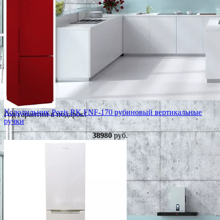
Холодильник Pozis RK FNF-170 рубиновый вертикальные
Год гарантии в подарок!
ручки
38980
руб.