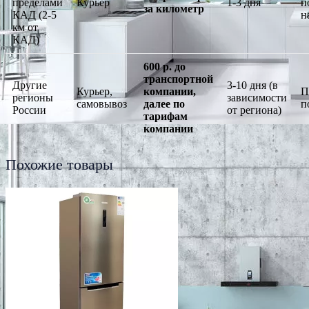
пределами
Курьер
1-3 дня
п
за километр
КАД (2-5
н
км от
КАД)
600 р. до
транспортной
Другие
3-10 дня (в
Курьер,
компании,
П
регионы
зависимости
самовывоз
далее по
п
России
от региона)
тарифам
компании
Похожие товары