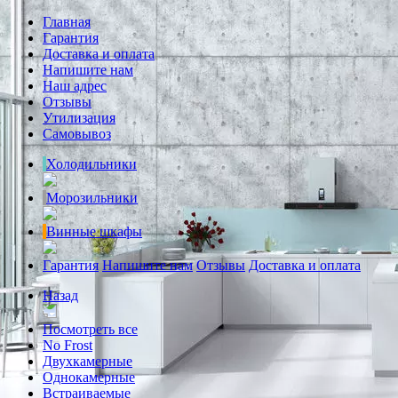
Главная
Гарантия
Доставка и оплата
Напишите нам
Наш адрес
Отзывы
Утилизация
Самовывоз
Холодильники
Морозильники
Винные шкафы
Гарантия
Напишите нам
Отзывы
Доставка и оплата
Назад
Посмотреть все
No Frost
Двухкамерные
Однокамерные
Встраиваемые