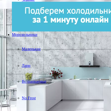
Морозильники
Маленькие
Лари
Встраиваемые
No Frost