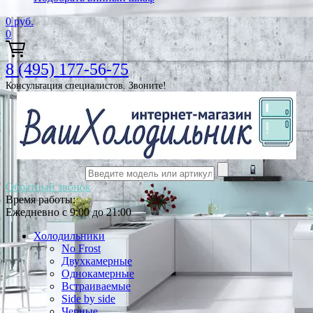
0
руб.
0
8 (495) 177-56-75
Консультация специалистов. Звоните!
Обратный звонок
Время работы:
Ежедневно с 9:00 до 21:00
Холодильники
No Frost
Двухкамерные
Однокамерные
Встраиваемые
Side by side
Черные