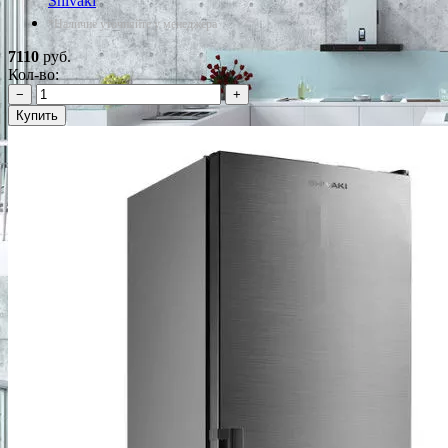
Shivaki
*Наличие уточняйте у менеджера
7110
руб.
Кол-во:
−
+
Купить