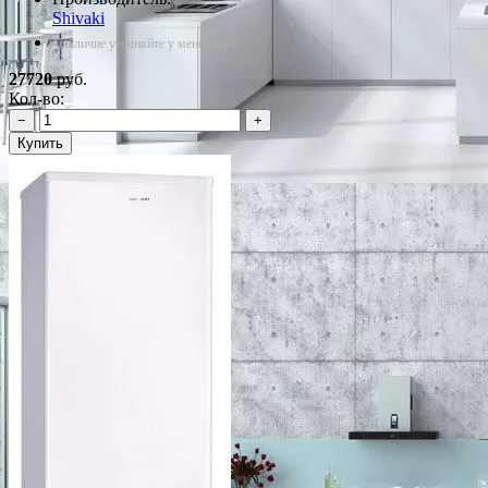
Shivaki
*Наличие уточняйте у менеджера
27720
руб.
Кол-во:
−
+
Купить