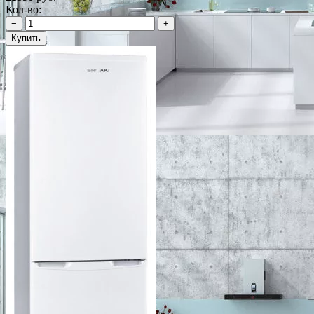
Кол-во:
−
+
Купить