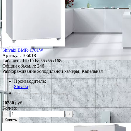
Shivaki BMR-1701W
Артикул:
106018
Габариты ШxГxВ: 55x55x168
Общий объем, л: 246
Размораживание холодильной камеры: Капельная
Производитель:
Shivaki
*Наличие уточняйте у менеджера
20280
руб.
Кол-во:
−
+
Купить