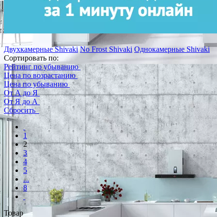
Двухкамерные Shivaki
No Frost Shivaki
Однокамерные Shivaki
Сортировать по:
Рейтинг по убыванию
Цена по возрастанию
Цена по убыванию
От А до Я
От Я до А
Сбросить
1
2
3
4
5
...
8
Товар