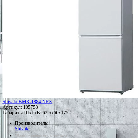
Shivaki BMR-1884 NFX
Артикул:
105758
Габариты ШxГxВ: 62.5x60x175
Производитель:
Shivaki
*Наличие уточняйте у менеджера