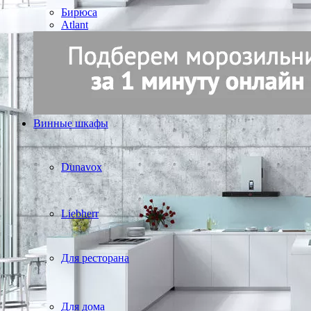
Бирюса
Atlant
Винные шкафы
Dunavox
Liebherr
Для ресторана
Для дома