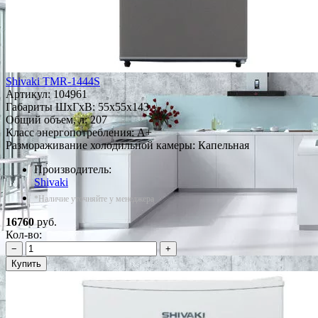
Shivaki TMR-1444S
Артикул:
104961
Габариты ШxГxВ: 55x55x143
Общий объем, л: 207
Класс энергопотребления: A+
Размораживание холодильной камеры: Капельная
Производитель:
Shivaki
*Наличие уточняйте у менеджера
16760
руб.
Кол-во:
−
+
Купить