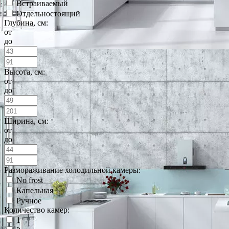
Встраиваемый
Отдельностоящий
Глубина, см:
от
до
Высота, см:
от
до
Ширина, см:
от
до
Размораживание холодильной камеры:
No frost
Капельная
Ручное
Количество камер:
1