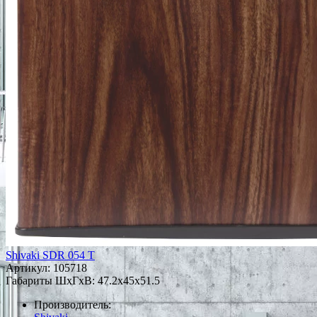
Shivaki SDR 054 T
Артикул:
105718
Габариты ШxГxВ: 47.2x45x51.5
Производитель: