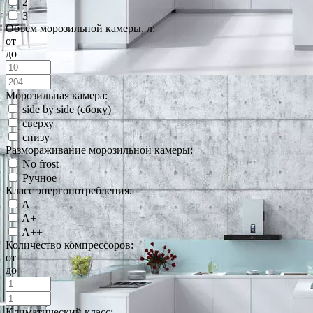
2
3
Объем морозильной камеры, л:
от
до
Морозильная камера:
side by side (сбоку)
сверху
снизу
Размораживание морозильной камеры:
No frost
Ручное
Класс энергопотребления:
A
A+
A++
Количество компрессоров:
от
до
Климатический класс: