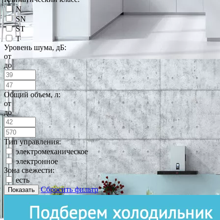
N
SN
ST
T
Уровень шума, дБ:
от
до
Общий объем, л:
от
до
Тип управления:
электромеханическое
электронное
Зона свежести:
есть
Сбросить фильтр
Показать