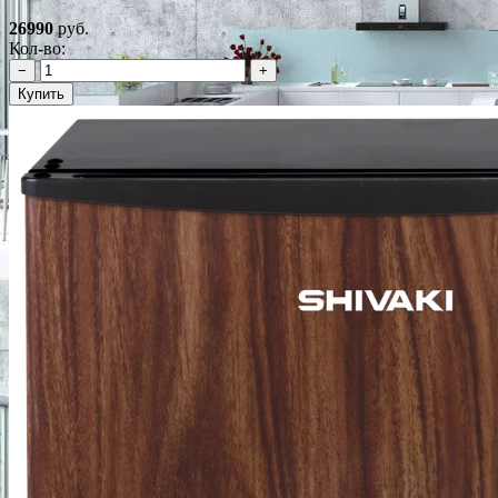
26990
руб.
Кол-во:
−
+
Купить