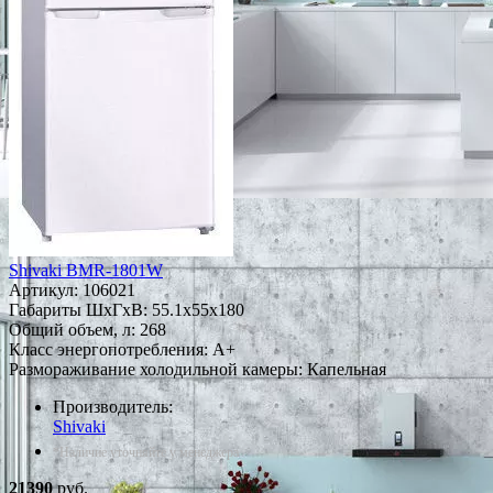
Shivaki BMR-1801W
Артикул:
106021
Габариты ШxГxВ: 55.1x55x180
Общий объем, л: 268
Класс энергопотребления: A+
Размораживание холодильной камеры: Капельная
Производитель:
Shivaki
*Наличие уточняйте у менеджера
21390
руб.