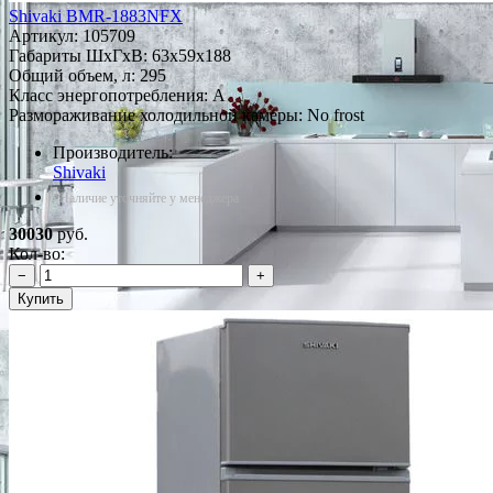
Shivaki BMR-1883NFX
Артикул:
105709
Габариты ШxГxВ: 63x59x188
Общий объем, л: 295
Класс энергопотребления: A
Размораживание холодильной камеры: No frost
Производитель:
Shivaki
*Наличие уточняйте у менеджера
30030
руб.
Кол-во:
−
+
Купить