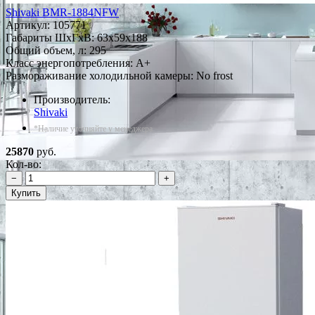
Shivaki BMR-1884NFW
Артикул:
105771
Габариты ШxГxВ: 63x59x188
Общий объем, л: 295
Класс энергопотребления: A+
Размораживание холодильной камеры: No frost
Производитель:
Shivaki
*Наличие уточняйте у менеджера
25870
руб.
Кол-во:
−
+
Купить