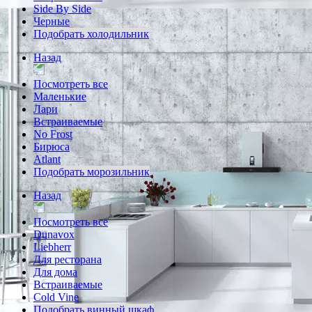
Side By Side
Черные
Подобрать холодильник
Назад
Посмотреть все
Маленькие
Лари
Встраиваемые
No Frost
Бирюса
Atlant
Подобрать морозильник
Назад
Посмотреть все
Dunavox
Liebherr
Для ресторана
Для дома
Встраиваемые
Cold Vine
Подобрать винный шкаф