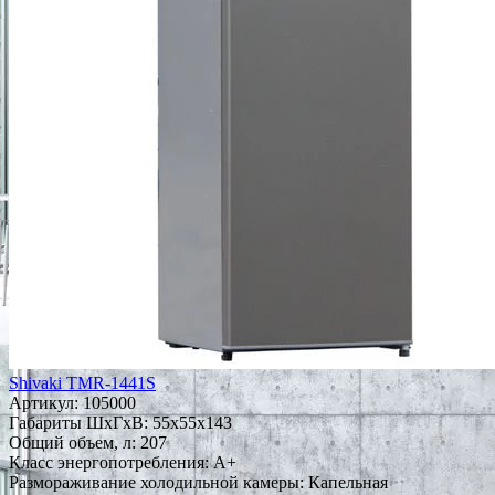
Shivaki TMR-1441S
Артикул:
105000
Габариты ШxГxВ: 55x55x143
Общий объем, л: 207
Класс энергопотребления: A+
Размораживание холодильной камеры: Капельная