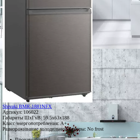
Shivaki BMR-1881NFX
Артикул:
106022
Габариты ШxГxВ: 59.5x63x188
Класс энергопотребления: A+
Размораживание холодильной камеры: No frost
Производитель: