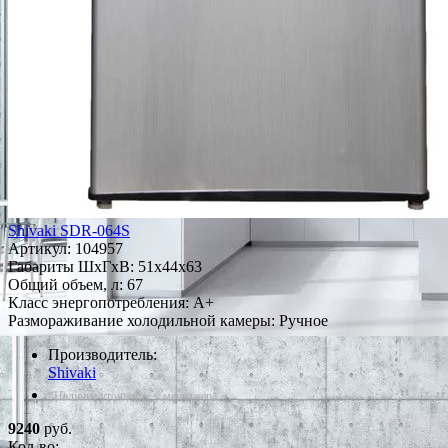
Shivaki SDR-064S
Артикул:
104957
Габариты ШxГxВ: 51x44x63
Общий объем, л: 67
Класс энергопотребления: A+
Размораживание холодильной камеры: Ручное
Производитель:
Shivaki
*Наличие уточняйте у менеджера
9240
руб.
Кол-во: