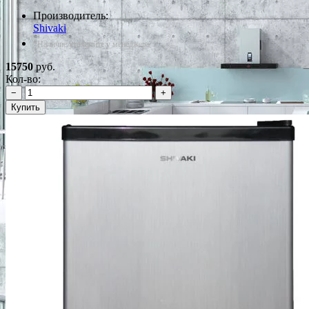
Производитель:
Shivaki
*Наличие уточняйте у менеджера
15750
руб.
Кол-во:
−
+
Купить