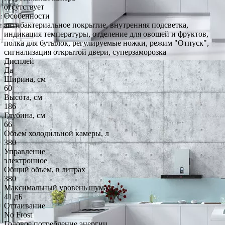
отсутствует
Особенности
антибактериальное покрытие, внутренняя подсветка,
индикация температуры, отделение для овощей и фруктов,
полка для бутылок, регулируемые ножки, режим "Отпуск",
сигнализация открытой двери, суперзаморозка
Дисплей
Да
Ширина, см
60
Высота, см
186
Глубина, см
66
Объем холодильной камеры, л
380
Управление
электронное
Общий объем, в литрах
380
Максимальный уровень шума
41 дБ
Оттаивание
No Frost
Годовое потребление энергии