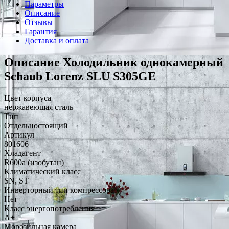
Параметры
Описание
Отзывы
Гарантия
Доставка и оплата
Описание Холодильник однокамерный
Schaub Lorenz SLU S305GE
Цвет корпуса
нержавеющая сталь
Тип
Отдельностоящий
Артикул
801606
Хладагент
R600a (изобутан)
Климатический класс
SN, ST
Инверторный тип компрессора
Нет
Класс энергопотребления
A+
Морозильная камера