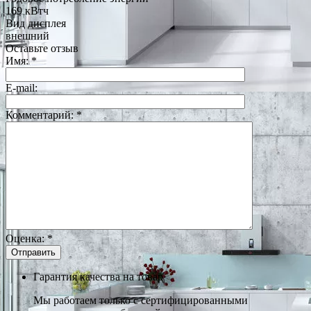
169 кВтч
Вид дисплея
внешний
Оставьте отзыв
Имя:
*
E-mail:
Комментарий:
*
Оценка:
*
Гарантия качества на товар
Мы работаем только с сертифицированными