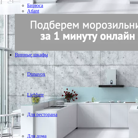
Бирюса
Atlant
Винные шкафы
Dunavox
Liebherr
Для ресторана
Для дома