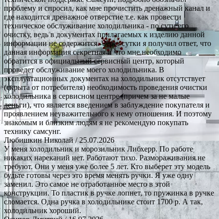
проблему и спросил, как мне прочистить дренажный канал и
где находится дренажное отверстие т.е. как провести
техническое обслуживание холодильника - по сути его
очистку, ведь в документах прилагаемых к изделию данной
информации не содержится. Через сутки я получил ответ, что
данная информация секретная и что мне необходимо
обратится в официальный сервисный центр, который
проведет обслуживание моего холодильника. В
эксплуатационных документах на холодильник отсутствует
(скрыта от потребителя) необходимость проведения очистки
холодильника в сервисном центре (причем за не малые
деньги), что является введением в заблуждение покупателя и
проявлением неуважительного к нему отношения. И поэтому
знакомым и близким людям я не рекомендую покупать
технику самсунг.
Любишкин Николай
/ 25.07.2026
У меня холодильник и морозильник Либхерр. По работе
никаких нареканий нет. Работают тихо. Размораживания не
требуют. Они у меня уже более 5 лет. Кто выберет эту модель
будьте готовы через это время менять ручки. Я уже одну
заменил. Это самое не отработанное место в этой
конструкции. То пластик в ручке лопнет, то пружинка в ручке
сломается. Одна ручка в холодильнике стоит 1700 р. А так,
холодильник хороший.