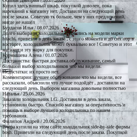
Осипов Дмитрий
/ 16.07.2026
Купил здесь винный шкаф, покупкой доволен, пока
нареканий к магазину нет. Доставили на следующий день
после заказа. Советую тк больше, чем у них предложений,
нигде не нашёл
Бурдасов Илья
/ 08.07.2026
Долго выбирали холодильник , сошлись на модели марки
hitachi, привезли в день заказа , с этого момента и до сих пор в
восторге, холодильник может буквально все ! Советую и этот
магазин и эту марку для покупки.
Кормышева Алена
/ 01.07.2026
Достоинства: быстрая доставка.обслуживание, самый
большой выбор холодильников что мы видели.
Недостатки: их просто нет.
Комментарии: лучшее обслуживание что мы видели, все
рассказали, объяснили что лучше подойдёт , доставили на
следующий день. Выбором магазина довольны полностью
Наталья
/ 25.06.2026
Заказали холодильник LG. Доставили в день заказа,
установили быстро. Спасибо магазину за оперативность и
помощь в выборе лучшего холодильника по нашем
требования.
Филипов Андрей
/ 20.06.2026
Вчера купили на этом сайте холодильник side-by-side фирмы
bosh. Привезли на следующий день после заказа. Покупкой