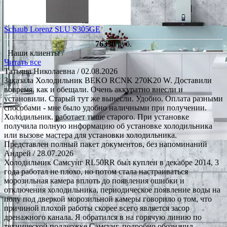
Schaub Lorenz SLU S305GE
76330
руб.
Наши клиенты /
Читать все
Татьяна Николаевна
/ 02.08.2026
Заказала Холодильник BEKO RCNK 270K20 W. Доставили
вовремя. как и обещали. Очень аккуратно внесли и
установили. Старый тут же вынесли. Удобно. Оплата разными
способами - мне было удобно наличными при получении.
Холодильник. работает тише старого. При установке
получила полную информацию об установке холодильника
или вызове мастера для установки холодильника.
Представлен полный пакет документов, без напоминаний
Андрей
/ 28.07.2026
Холодильник Самсунг RL50RR был куплен в декабре 2014, 3
года работал не плохо, но потом стала настраиваться
морозильная камера вплоть до появления ошибки и
отключения холодильника, периодическое появление воды на
полу под дверкой морозильной камеры говорило о том, что
причиной плохой работы скорее всего является засор
дренажного канала. Я обратился в на горячую линию по
технической поддержке Самсунг, подробно обозначил