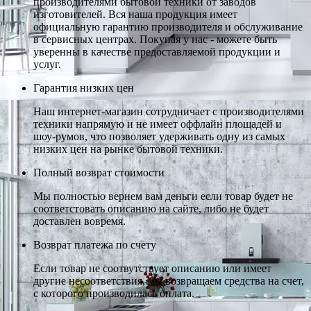
производителями бытовой техники от заводов
изготовителей. Вся наша продукция имеет
официальную гарантию производителя и обслуживание
в сервисных центрах. Покупая у нас - можете быть
уверенны в качестве предоставляемой продукции и
услуг.
Гарантия низких цен
Наш интернет-магазин сотрудничает с производителями
техники напрямую и не имеет оффлайн площадей и
шоу-румов, что позволяет удерживать одну из самых
низких цен на рынке бытовой техники.
Полный возврат стоимости
Мы полностью вернем вам деньги если товар будет не
соответстовать описанию на сайте, либо не будет
доставлен вовремя.
Возврат платежа по счету
Если товар не соотвутствует описанию или имеет
другие несоответствия, мы возвращаем средства на счет,
с которого производилась оплата.