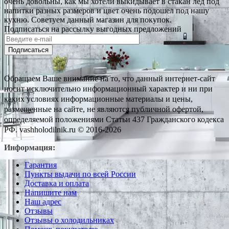
очень довольны, как мы хотели выкидывает в стакан лед под
напитки разных размеров и цвет очень подошел под нашу
кухню. Советуем данный магазин для покупок.
Подписаться на рассылку выгодных предложений
Подписаться
Обращаем Ваше внимание на то, что данный интернет-сайт
носит исключительно информационный характер и ни при
каких условиях информационные материалы и цены,
размещенные на сайте, не являются публичной офертой,
определяемой положениями Статьи 437 Гражданского кодекса
РФ. vashholodilnik.ru © 2016-2026
Информация:
Гарантия
Пункты выдачи по всей России
Доставка и оплата
Напишите нам
Наш адрес
Отзывы
Отзывы о холодильниках