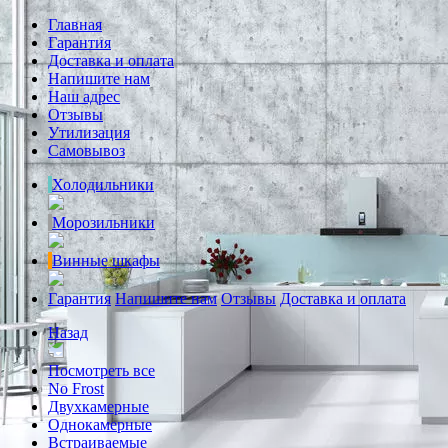
Главная
Гарантия
Доставка и оплата
Напишите нам
Наш адрес
Отзывы
Утилизация
Самовывоз
Холодильники
Морозильники
Винные шкафы
Гарантия
Напишите нам
Отзывы
Доставка и оплата
Назад
Посмотреть все
No Frost
Двухкамерные
Однокамерные
Встраиваемые