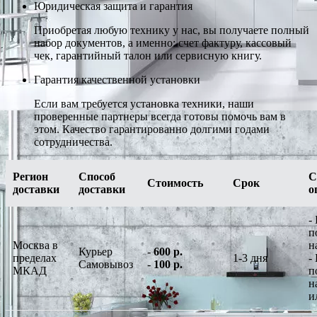
Юридическая защита и гарантия
Приобретая любую технику у нас, вы получаете полный
набор документов, а именно: счет фактуру, кассовый
чек, гарантийный талон или сервисную книгу.
Гарантия качественной установки
Если вам требуется установка техники, наши
проверенные партнеры всегда готовы помочь вам в
этом. Качество гарантированно долгими годами
сотрудничества.
Регион
Способ
С
Стоимость
Срок
доставки
доставки
о
-
п
Москва в
н
Курьер
-
600 р.
пределах
1-3 дня
-
Самовывоз
-
100 р.
МКАД
п
н
и