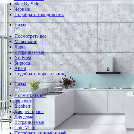
Side By Side
Черные
Подобрать холодильник
Назад
Посмотреть все
Маленькие
Лари
Встраиваемые
No Frost
Бирюса
Atlant
Подобрать морозильник
Назад
Посмотреть все
Dunavox
Liebherr
Для ресторана
Для дома
Встраиваемые
Cold Vine
Подобрать винный шкаф