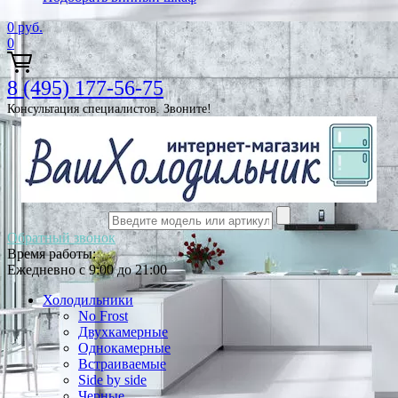
0
руб.
0
8 (495) 177-56-75
Консультация специалистов. Звоните!
Обратный звонок
Время работы:
Ежедневно с 9:00 до 21:00
Холодильники
No Frost
Двухкамерные
Однокамерные
Встраиваемые
Side by side
Черные