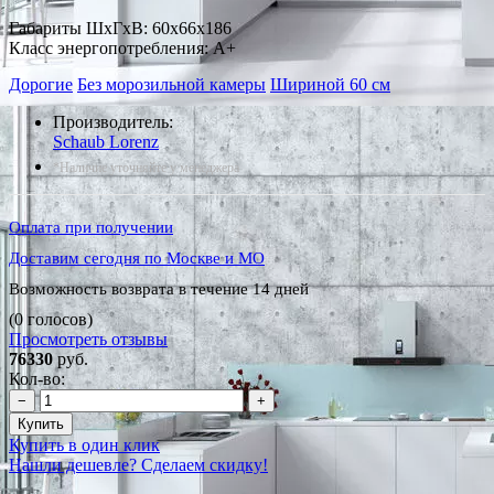
Габариты ШxГxВ: 60x66x186
Класс энергопотребления: A+
Дорогие
Без морозильной камеры
Шириной 60 см
Производитель:
Schaub Lorenz
*Наличие уточняйте у менеджера
Оплата при получении
Доставим сегодня по Москве и МО
Возможность возврата в течение 14 дней
(0 голосов)
Просмотреть отзывы
76330
руб.
Кол-во:
−
+
Купить
Купить в один клик
Нашли дешевле? Сделаем скидку!