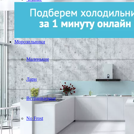
Морозильники
Маленькие
Лари
Встраиваемые
No Frost