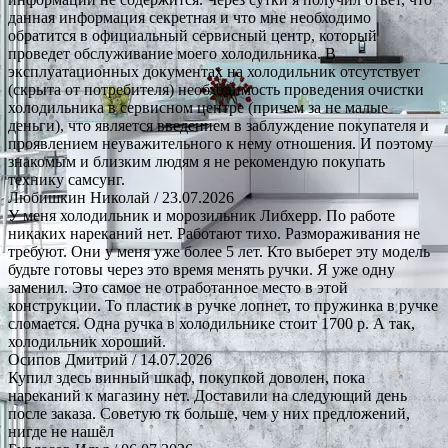
данная информация секретная и что мне необходимо
обратится в официальный сервисный центр, который
проведет обслуживание моего холодильника. В
эксплуатационных документах на холодильник отсутствует
(скрыта от потребителя) необходимость проведения очистки
холодильника в сервисном центре (причем за не малые
деньги), что является введением в заблуждение покупателя и
проявлением неуважительного к нему отношения. И поэтому
знакомым и близким людям я не рекомендую покупать
технику самсунг.
Любишкин Николай
/ 23.07.2026
У меня холодильник и морозильник Либхерр. По работе
никаких нареканий нет. Работают тихо. Размораживания не
требуют. Они у меня уже более 5 лет. Кто выберет эту модель
будьте готовы через это время менять ручки. Я уже одну
заменил. Это самое не отработанное место в этой
конструкции. То пластик в ручке лопнет, то пружинка в ручке
сломается. Одна ручка в холодильнике стоит 1700 р. А так,
холодильник хороший.
Осипов Дмитрий
/ 14.07.2026
Купил здесь винный шкаф, покупкой доволен, пока
нареканий к магазину нет. Доставили на следующий день
после заказа. Советую тк больше, чем у них предложений,
нигде не нашёл