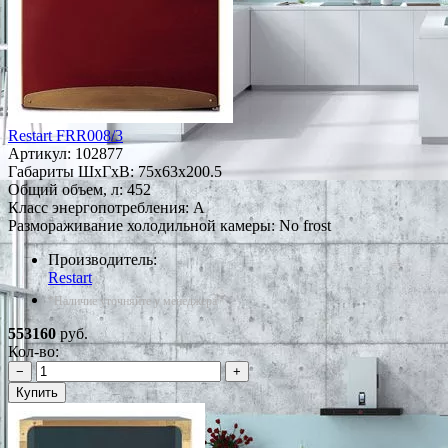
Restart FRR008/3
Артикул:
102877
Габариты ШxГxВ: 75x63x200.5
Общий объем, л: 452
Класс энергопотребления: A
Размораживание холодильной камеры: No frost
Производитель:
Restart
*Наличие уточняйте у менеджера
553160
руб.
Кол-во:
−
+
Купить