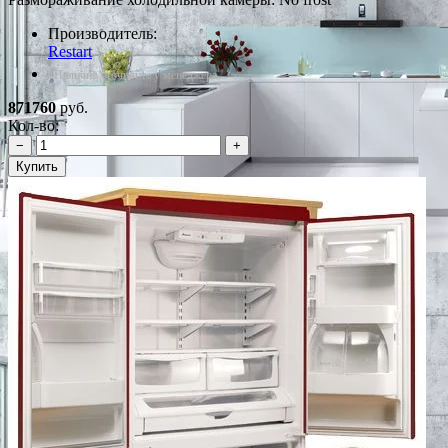
Производитель:
Restart
*Наличие уточняйте у менеджера
871760
руб.
Кол-во:
−
+
Купить