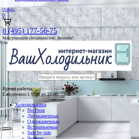
0
руб.
0
8 (495) 177-56-75
Консультация специалистов. Звоните!
Обратный звонок
Время работы:
Ежедневно с 9:00 до 21:00
Холодильники
No Frost
Двухкамерные
Однокамерные
Встраиваемые
Side by side
Черные