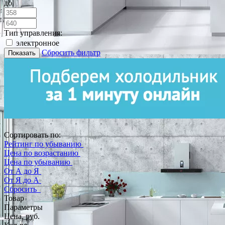
до
Тип управления:
электронное
Сбросить фильтр
Показать
Сортировать по:
Рейтинг по убыванию
Цена по возрастанию
Цена по убыванию
От А до Я
От Я до А
Сбросить
Товар
Параметры
Цена, руб.