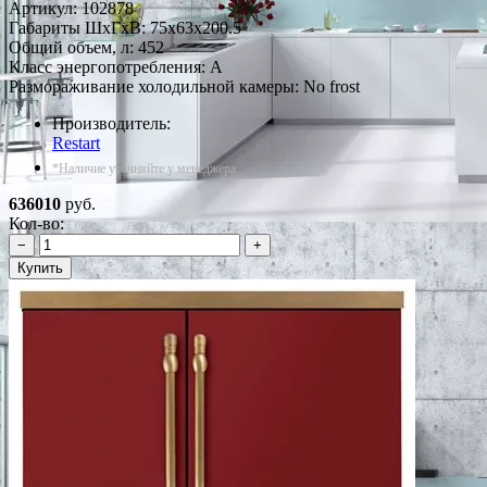
Артикул:
102878
Габариты ШxГxВ: 75x63x200.5
Общий объем, л: 452
Класс энергопотребления: A
Размораживание холодильной камеры: No frost
Производитель:
Restart
*Наличие уточняйте у менеджера
636010
руб.
Кол-во:
−
+
Купить