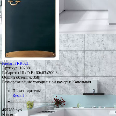
Restart FRR021
Артикул:
102881
Габариты ШxГxВ: 60x63x200.3
Общий объем, л: 358
Размораживание холодильной камеры: Капельная
Производитель:
Restart
*Наличие уточняйте у менеджера
455780
руб.
Кол-во: