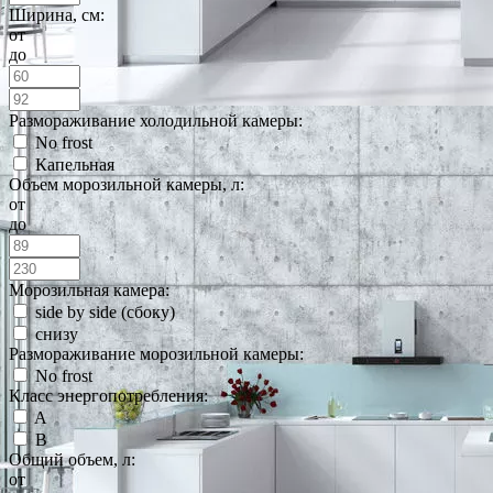
Ширина, см:
от
до
Размораживание холодильной камеры:
No frost
Капельная
Объем морозильной камеры, л:
от
до
Морозильная камера:
side by side (сбоку)
снизу
Размораживание морозильной камеры:
No frost
Класс энергопотребления:
A
B
Общий объем, л:
от