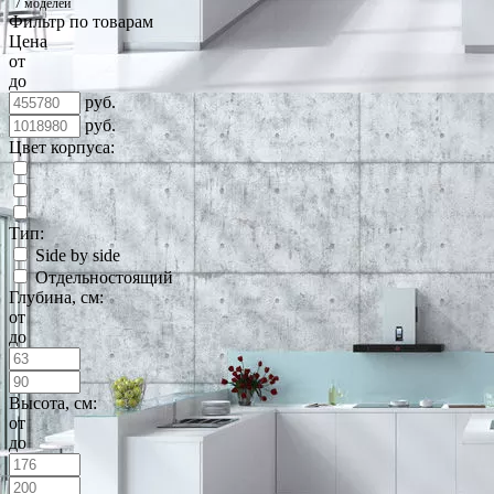
7 моделей
Фильтр по товарам
Цена
от
до
руб.
руб.
Цвет корпуса:
Тип:
Side by side
Отдельностоящий
Глубина, см:
от
до
Высота, см:
от
до