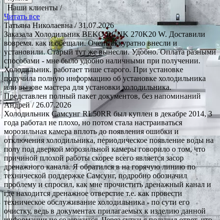
Наши клиенты /
Читать все
Татьяна Николаевна
/ 31.07.2026
Заказала Холодильник BEKO RCNK 270K20 W. Доставили
вовремя. как и обещали. Очень аккуратно внесли и
установили. Старый тут же вынесли. Удобно. Оплата разными
способами - мне было удобно наличными при получении.
Холодильник. работает тише старого. При установке
получила полную информацию об установке холодильника
или вызове мастера для установки холодильника.
Представлен полный пакет документов, без напоминаний
Андрей
/ 26.07.2026
Холодильник Самсунг RL50RR был куплен в декабре 2014, 3
года работал не плохо, но потом стала настраиваться
морозильная камера вплоть до появления ошибки и
отключения холодильника, периодическое появление воды на
полу под дверкой морозильной камеры говорило о том, что
причиной плохой работы скорее всего является засор
дренажного канала. Я обратился в на горячую линию по
технической поддержке Самсунг, подробно обозначил
проблему и спросил, как мне прочистить дренажный канал и
где находится дренажное отверстие т.е. как провести
техническое обслуживание холодильника - по сути его
очистку, ведь в документах прилагаемых к изделию данной
информации не содержится. Через сутки я получил ответ, что