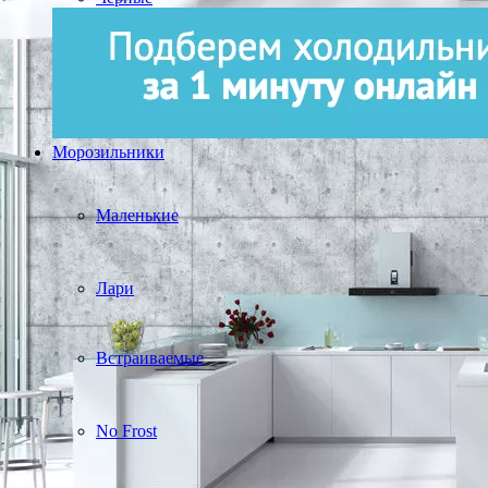
Морозильники
Маленькие
Лари
Встраиваемые
No Frost