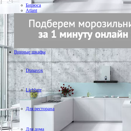
Бирюса
Atlant
Винные шкафы
Dunavox
Liebherr
Для ресторана
Для дома