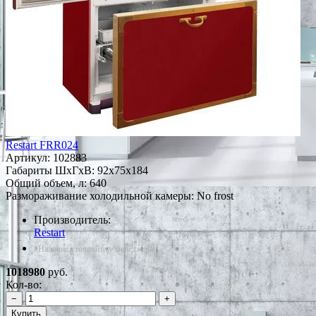
Restart FRR024
Артикул:
102883
Габариты ШxГxВ: 92x75x184
Общий объем, л: 640
Размораживание холодильной камеры: No frost
Производитель:
Restart
*Наличие уточняйте у менеджера
1018980
руб.
Кол-во:
−
+
Купить