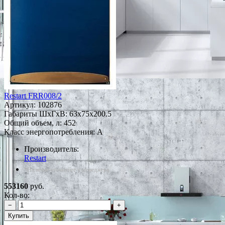
Restart FRR008/2
Артикул:
102876
Габариты ШxГxВ: 63x75x200.5
Общий объем, л: 452
Класс энергопотребления: A
Производитель:
Restart
*Наличие уточняйте у менеджера
553160
руб.
Кол-во:
−
+
Купить