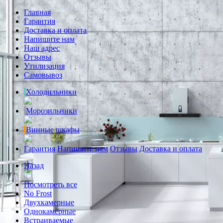
Главная
Гарантия
Доставка и оплата
Напишите нам
Наш адрес
Отзывы
Утилизация
Самовывоз
Холодильники
Морозильники
Винные шкафы
Гарантия
Напишите нам
Отзывы
Доставка и оплата
Назад
Посмотреть все
No Frost
Двухкамерные
Однокамерные
Встраиваемые