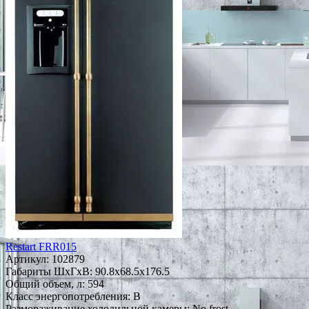
Restart FRR015
Артикул:
102879
Габариты ШxГxВ: 90.8x68.5x176.5
Общий объем, л: 594
Класс энергопотребления: B
Размораживание холодильной камеры: No frost