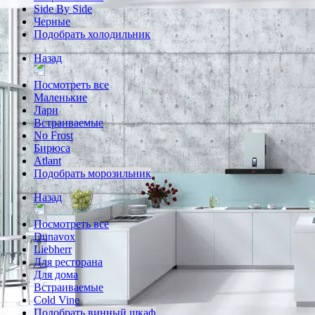
Side By Side
Черные
Подобрать холодильник
Назад
Посмотреть все
Маленькие
Лари
Встраиваемые
No Frost
Бирюса
Atlant
Подобрать морозильник
Назад
Посмотреть все
Dunavox
Liebherr
Для ресторана
Для дома
Встраиваемые
Cold Vine
Подобрать винный шкаф