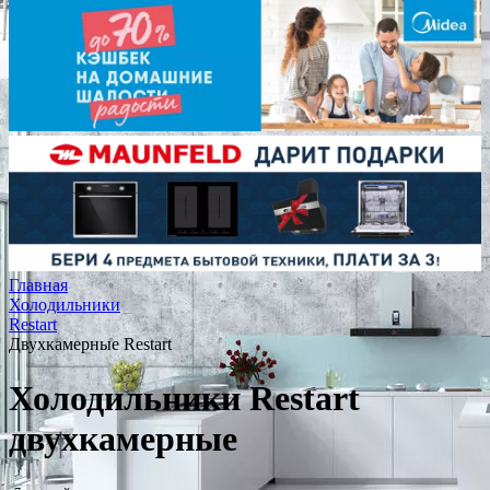
Главная
Холодильники
Restart
Двухкамерные Restart
Холодильники Restart
двухкамерные