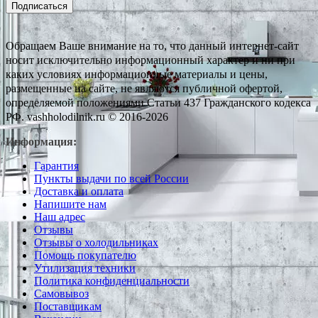
Подписаться
Обращаем Ваше внимание на то, что данный интернет-сайт
носит исключительно информационный характер и ни при
каких условиях информационные материалы и цены,
размещенные на сайте, не являются публичной офертой,
определяемой положениями Статьи 437 Гражданского кодекса
РФ. vashholodilnik.ru © 2016-2026
Информация:
Гарантия
Пункты выдачи по всей России
Доставка и оплата
Напишите нам
Наш адрес
Отзывы
Отзывы о холодильниках
Помощь покупателю
Утилизация техники
Политика конфиденциальности
Самовывоз
Поставщикам