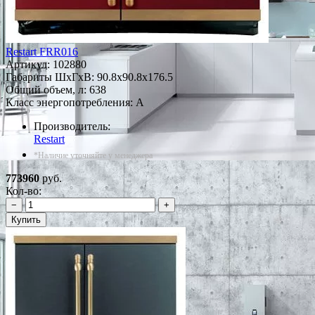
Restart FRR016
Артикул:
102880
Габариты ШxГxВ: 90.8x90.8x176.5
Общий объем, л: 638
Класс энергопотребления: A
Производитель:
Restart
*Наличие уточняйте у менеджера
773960
руб.
Кол-во:
−
+
Купить