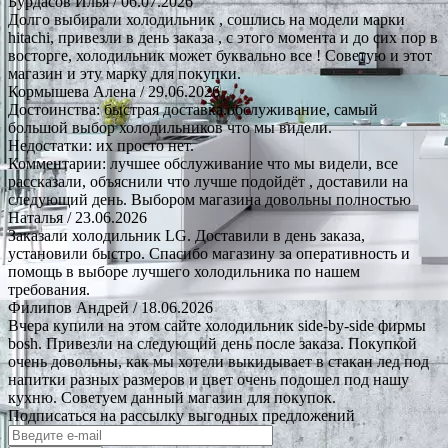
Бурдасов Илья
/ 06.07.2026
Долго выбирали холодильник , сошлись на модели марки
hitachi, привезли в день заказа , с этого момента и до сих пор в
восторге, холодильник может буквально все ! Советую и этот
магазин и эту марку для покупки.
Кормышева Алена
/ 29.06.2026
Достоинства: быстрая доставка.обслуживание, самый
большой выбор холодильников что мы видели.
Недостатки: их просто нет.
Комментарии: лучшее обслуживание что мы видели, все
рассказали, объяснили что лучше подойдёт , доставили на
следующий день. Выбором магазина довольны полностью
Наталья
/ 23.06.2026
Заказали холодильник LG. Доставили в день заказа,
установили быстро. Спасибо магазину за оперативность и
помощь в выборе лучшего холодильника по нашем
требования.
Филипов Андрей
/ 18.06.2026
Вчера купили на этом сайте холодильник side-by-side фирмы
bosh. Привезли на следующий день после заказа. Покупкой
очень довольны, как мы хотели выкидывает в стакан лед под
напитки разных размеров и цвет очень подошел под нашу
кухню. Советуем данный магазин для покупок.
Подписаться на рассылку выгодных предложений