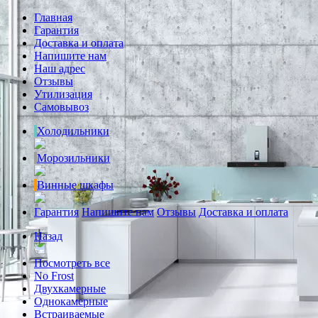
Главная
Гарантия
Доставка и оплата
Напишите нам
Наш адрес
Отзывы
Утилизация
Самовывоз
Холодильники
Морозильники
Винные шкафы
Гарантия
Напишите нам
Отзывы
Доставка и оплата
Назад
Посмотреть все
No Frost
Двухкамерные
Однокамерные
Встраиваемые