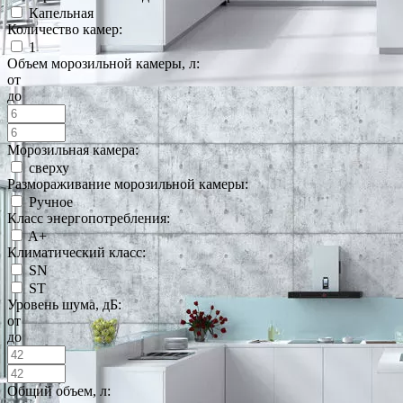
Капельная
Количество камер:
1
Объем морозильной камеры, л:
от
до
Морозильная камера:
сверху
Размораживание морозильной камеры:
Ручное
Класс энергопотребления:
A+
Климатический класс:
SN
ST
Уровень шума, дБ:
от
до
Общий объем, л: