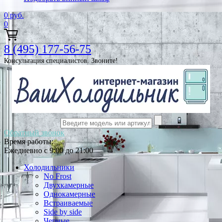
0
руб.
0
8 (495) 177-56-75
Консультация специалистов. Звоните!
Обратный звонок
Время работы:
Ежедневно с 9:00 до 21:00
Холодильники
No Frost
Двухкамерные
Однокамерные
Встраиваемые
Side by side
Черные