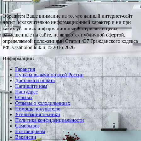
Обращаем Ваше внимание на то, что данный интернет-сайт
носит исключительно информационный характер и ни при
каких условиях информационные материалы и цены,
размещенные на сайте, не являются публичной офертой,
определяемой положениями Статьи 437 Гражданского кодекса
РФ. vashholodilnik.ru © 2016-2026
Информация:
Гарантия
Пункты выдачи по всей России
Доставка и оплата
Напишите нам
Наш адрес
Отзывы
Отзывы о холодильниках
Помощь покупателю
Утилизация техники
Политика конфиденциальности
Самовывоз
Поставщикам
Вакансии