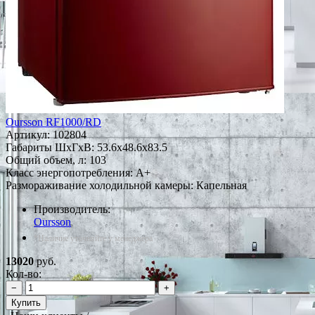
Oursson RF1000/RD
Артикул:
102804
Габариты ШxГxВ: 53.6x48.6x83.5
Общий объем, л: 103
Класс энергопотребления: A+
Размораживание холодильной камеры: Капельная
Производитель:
Oursson
*Наличие уточняйте у менеджера
13020
руб.
Кол-во:
−
+
Купить