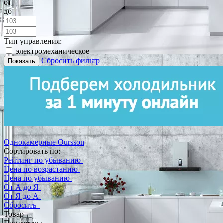
от
до
Тип управления:
электромеханическое
Сбросить фильтр
Показать
Однокамерные Oursson
Сортировать по:
Рейтинг по убыванию
Цена по возрастанию
Цена по убыванию
От А до Я
От Я до А
Сбросить
Товар
Параметры