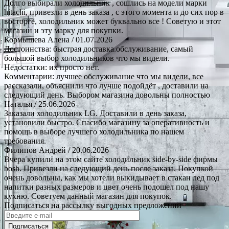
Долго выбирали холодильник , сошлись на модели марки
hitachi, привезли в день заказа , с этого момента и до сих пор в
восторге, холодильник может буквально все ! Советую и этот
магазин и эту марку для покупки.
Кормышева Алена
/ 01.07.2026
Достоинства: быстрая доставка.обслуживание, самый
большой выбор холодильников что мы видели.
Недостатки: их просто нет.
Комментарии: лучшее обслуживание что мы видели, все
рассказали, объяснили что лучше подойдёт , доставили на
следующий день. Выбором магазина довольны полностью
Наталья
/ 25.06.2026
Заказали холодильник LG. Доставили в день заказа,
установили быстро. Спасибо магазину за оперативность и
помощь в выборе лучшего холодильника по нашем
требования.
Филипов Андрей
/ 20.06.2026
Вчера купили на этом сайте холодильник side-by-side фирмы
bosh. Привезли на следующий день после заказа. Покупкой
очень довольны, как мы хотели выкидывает в стакан лед под
напитки разных размеров и цвет очень подошел под нашу
кухню. Советуем данный магазин для покупок.
Подписаться на рассылку выгодных предложений
Подписаться