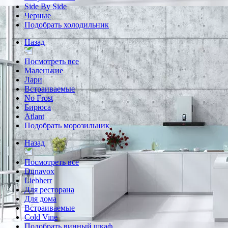
Side By Side
Черные
Подобрать холодильник
Назад
Посмотреть все
Маленькие
Лари
Встраиваемые
No Frost
Бирюса
Atlant
Подобрать морозильник
Назад
Посмотреть все
Dunavox
Liebherr
Для ресторана
Для дома
Встраиваемые
Cold Vine
Подобрать винный шкаф