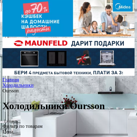
Главная
Холодильники
Oursson
Холодильники Oursson
1 модель
Фильтр по товарам
Цена