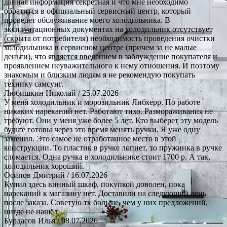
данная информация секретная и что мне необходимо
обратится в официальный сервисный центр, который
проведет обслуживание моего холодильника. В
эксплуатационных документах на холодильник отсутствует
(скрыта от потребителя) необходимость проведения очистки
холодильника в сервисном центре (причем за не малые
деньги), что является введением в заблуждение покупателя и
проявлением неуважительного к нему отношения. И поэтому
знакомым и близким людям я не рекомендую покупать
технику самсунг.
Любишкин Николай
/ 25.07.2026
У меня холодильник и морозильник Либхерр. По работе
никаких нареканий нет. Работают тихо. Размораживания не
требуют. Они у меня уже более 5 лет. Кто выберет эту модель
будьте готовы через это время менять ручки. Я уже одну
заменил. Это самое не отработанное место в этой
конструкции. То пластик в ручке лопнет, то пружинка в ручке
сломается. Одна ручка в холодильнике стоит 1700 р. А так,
холодильник хороший.
Осипов Дмитрий
/ 16.07.2026
Купил здесь винный шкаф, покупкой доволен, пока
нареканий к магазину нет. Доставили на следующий день
после заказа. Советую тк больше, чем у них предложений,
нигде не нашёл
Бурдасов Илья
/ 08.07.2026