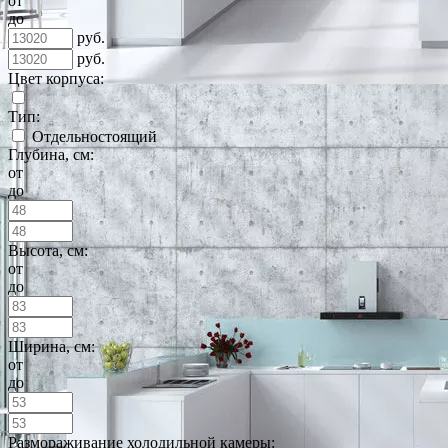
от
до
руб.
руб.
Цвет корпуса:
Тип:
Отдельностоящий
Глубина, см:
от
до
Высота, см:
от
до
Ширина, см:
от
до
Размораживание холодильной камеры: