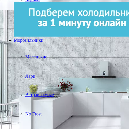
Морозильники
Маленькие
Лари
Встраиваемые
No Frost