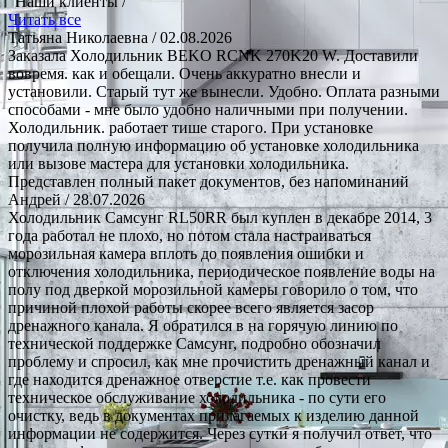
Наши клиенты /
Читать все
Татьяна Николаевна
/ 02.08.2026
Заказала Холодильник BEKO RCNK 270K20 W. Доставили
вовремя. как и обещали. Очень аккуратно внесли и
установили. Старый тут же вынесли. Удобно. Оплата разными
способами - мне было удобно наличными при получении.
Холодильник. работает тише старого. При установке
получила полную информацию об установке холодильника
или вызове мастера для установки холодильника.
Представлен полный пакет документов, без напоминаний
Андрей
/ 28.07.2026
Холодильник Самсунг RL50RR был куплен в декабре 2014, 3
года работал не плохо, но потом стала настраиваться
морозильная камера вплоть до появления ошибки и
отключения холодильника, периодическое появление воды на
полу под дверкой морозильной камеры говорило о том, что
причиной плохой работы скорее всего является засор
дренажного канала. Я обратился в на горячую линию по
технической поддержке Самсунг, подробно обозначил
проблему и спросил, как мне прочистить дренажный канал и
где находится дренажное отверстие т.е. как провести
техническое обслуживание холодильника - по сути его
очистку, ведь в документах прилагаемых к изделию данной
информации не содержится. Через сутки я получил ответ, что