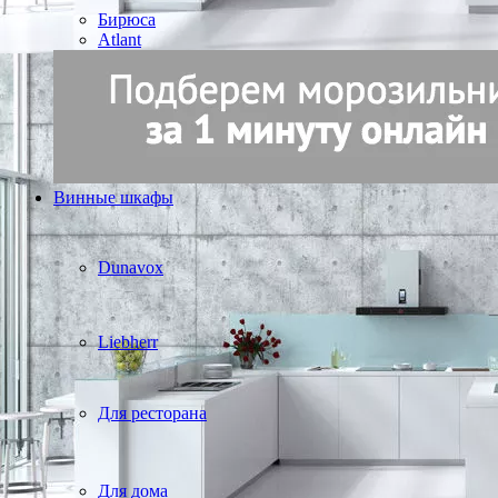
Бирюса
Atlant
Винные шкафы
Dunavox
Liebherr
Для ресторана
Для дома