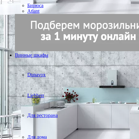
Бирюса
Atlant
Винные шкафы
Dunavox
Liebherr
Для ресторана
Для дома