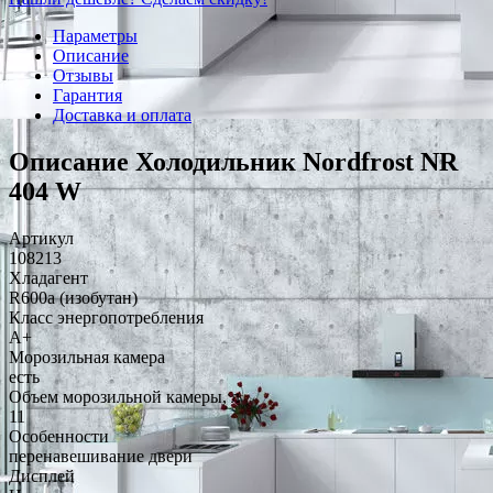
Параметры
Описание
Отзывы
Гарантия
Доставка и оплата
Описание Холодильник Nordfrost NR
404 W
Артикул
108213
Хладагент
R600a (изобутан)
Класс энергопотребления
A+
Морозильная камера
есть
Объем морозильной камеры, л
11
Особенности
перенавешивание двери
Дисплей