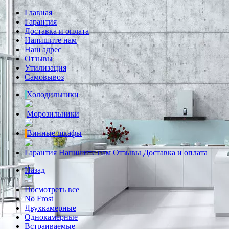
Главная
Гарантия
Доставка и оплата
Напишите нам
Наш адрес
Отзывы
Утилизация
Самовывоз
Холодильники
Морозильники
Винные шкафы
Гарантия
Напишите нам
Отзывы
Доставка и оплата
Назад
Посмотреть все
No Frost
Двухкамерные
Однокамерные
Встраиваемые