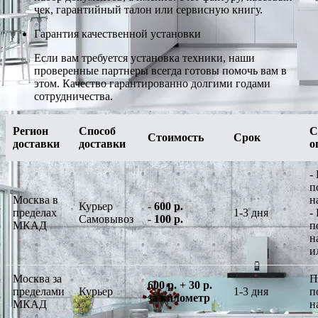
чек, гарантийный талон или сервисную книгу.
Гарантия качественной установки
Если вам требуется установка техники, наши
проверенные партнеры всегда готовы помочь вам в
этом. Качество гарантированно долгими годами
сотрудничества.
Регион
Способ
С
Стоимость
Срок
доставки
доставки
о
-
п
Москва в
н
Курьер
-
600 р.
пределах
1-3 дня
-
Самовывоз
-
100 р.
МКАД
п
н
и
Москва за
П
600 р. + 30 р.
пределами
Курьер
1-3 дня
п
за километр
МКАД
н