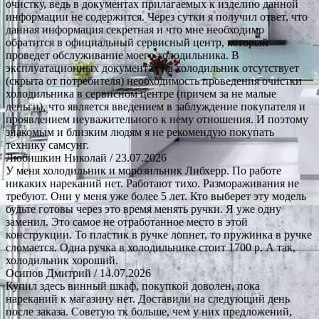
очистку, ведь в документах прилагаемых к изделию данной
информации не содержится. Через сутки я получил ответ, что
данная информация секретная и что мне необходимо
обратится в официальный сервисный центр, который
проведет обслуживание моего холодильника. В
эксплуатационных документах на холодильник отсутствует
(скрыта от потребителя) необходимость проведения очистки
холодильника в сервисном центре (причем за не малые
деньги), что является введением в заблуждение покупателя и
проявлением неуважительного к нему отношения. И поэтому
знакомым и близким людям я не рекомендую покупать
технику самсунг.
Любишкин Николай
/ 23.07.2026
У меня холодильник и морозильник Либхерр. По работе
никаких нареканий нет. Работают тихо. Размораживания не
требуют. Они у меня уже более 5 лет. Кто выберет эту модель
будьте готовы через это время менять ручки. Я уже одну
заменил. Это самое не отработанное место в этой
конструкции. То пластик в ручке лопнет, то пружинка в ручке
сломается. Одна ручка в холодильнике стоит 1700 р. А так,
холодильник хороший.
Осипов Дмитрий
/ 14.07.2026
Купил здесь винный шкаф, покупкой доволен, пока
нареканий к магазину нет. Доставили на следующий день
после заказа. Советую тк больше, чем у них предложений,