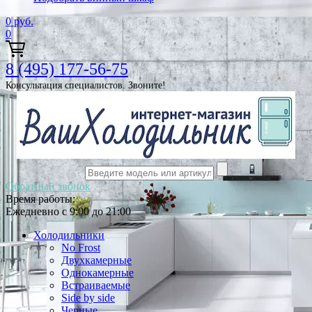
0
руб.
0
8 (495) 177-56-75
Консультация специалистов. Звоните!
Обратный звонок
Время работы:
Ежедневно с 9:00 до 21:00
Холодильники
No Frost
Двухкамерные
Однокамерные
Встраиваемые
Side by side
Черные