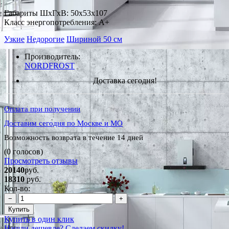
Габариты ШxГxВ: 50x53x107
Класс энергопотребления: A+
Узкие
Недорогие
Шириной 50 см
Производитель:
NORDFROST
Доставка сегодня!
Оплата при получении
Доставим сегодня по Москве и МО
Возможность возврата в течение 14 дней
(0 голосов)
Просмотреть отзывы
20140
руб.
18310
руб.
Кол-во:
−
+
Купить
Купить в один клик
Нашли дешевле? Сделаем скидку!