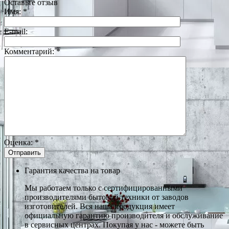
Оставьте отзыв
Имя:
*
E-mail:
Комментарий:
*
Оценка:
*
Гарантия качества на товар
Мы работаем только с сертифицированными
производителями бытовой техники от заводов
изготовителей. Вся наша продукция имеет
официальную гарантию производителя и обслуживание
в сервисных центрах. Покупая у нас - можете быть