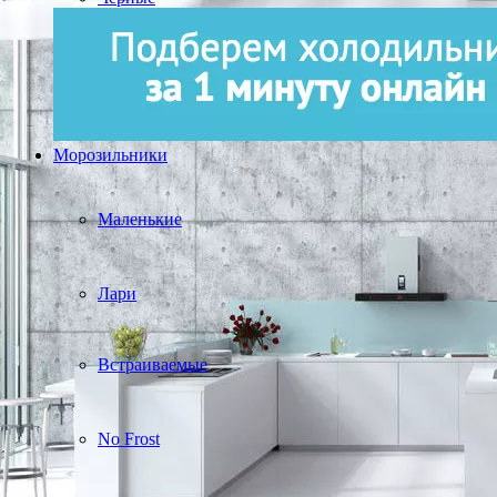
Морозильники
Маленькие
Лари
Встраиваемые
No Frost