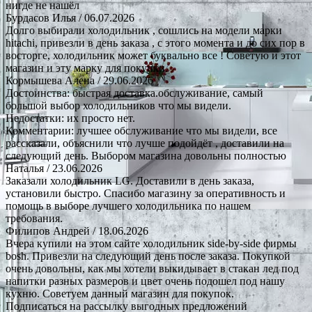
нигде не нашёл
Бурдасов Илья
/ 06.07.2026
Долго выбирали холодильник , сошлись на модели марки
hitachi, привезли в день заказа , с этого момента и до сих пор в
восторге, холодильник может буквально все ! Советую и этот
магазин и эту марку для покупки.
Кормышева Алена
/ 29.06.2026
Достоинства: быстрая доставка.обслуживание, самый
большой выбор холодильников что мы видели.
Недостатки: их просто нет.
Комментарии: лучшее обслуживание что мы видели, все
рассказали, объяснили что лучше подойдёт , доставили на
следующий день. Выбором магазина довольны полностью
Наталья
/ 23.06.2026
Заказали холодильник LG. Доставили в день заказа,
установили быстро. Спасибо магазину за оперативность и
помощь в выборе лучшего холодильника по нашем
требования.
Филипов Андрей
/ 18.06.2026
Вчера купили на этом сайте холодильник side-by-side фирмы
bosh. Привезли на следующий день после заказа. Покупкой
очень довольны, как мы хотели выкидывает в стакан лед под
напитки разных размеров и цвет очень подошел под нашу
кухню. Советуем данный магазин для покупок.
Подписаться на рассылку выгодных предложений