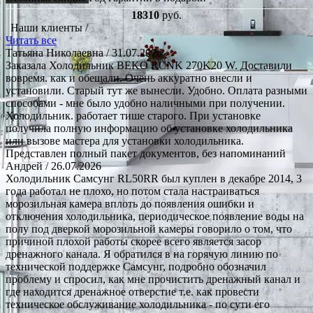
18310
руб.
Наши клиенты /
Читать все
Татьяна Николаевна
/ 31.07.2026
Заказала Холодильник BEKO RCNK 270K20 W. Доставили
вовремя. как и обещали. Очень аккуратно внесли и
установили. Старый тут же вынесли. Удобно. Оплата разными
способами - мне было удобно наличными при получении.
Холодильник. работает тише старого. При установке
получила полную информацию об установке холодильника
или вызове мастера для установки холодильника.
Представлен полный пакет документов, без напоминаний
Андрей
/ 26.07.2026
Холодильник Самсунг RL50RR был куплен в декабре 2014, 3
года работал не плохо, но потом стала настраиваться
морозильная камера вплоть до появления ошибки и
отключения холодильника, периодическое появление воды на
полу под дверкой морозильной камеры говорило о том, что
причиной плохой работы скорее всего является засор
дренажного канала. Я обратился в на горячую линию по
технической поддержке Самсунг, подробно обозначил
проблему и спросил, как мне прочистить дренажный канал и
где находится дренажное отверстие т.е. как провести
техническое обслуживание холодильника - по сути его