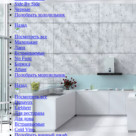
Side By Side
Черные
Подобрать холодильник
Назад
Посмотреть все
Маленькие
Лари
Встраиваемые
No Frost
Бирюса
Atlant
Подобрать морозильник
Назад
Посмотреть все
Dunavox
Liebherr
Для ресторана
Для дома
Встраиваемые
Cold Vine
Подобрать винный шкаф