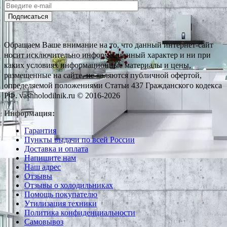
Подписаться
Обращаем Ваше внимание на то, что данный интернет-сайт
носит исключительно информационный характер и ни при
каких условиях информационные материалы и цены,
размещенные на сайте, не являются публичной офертой,
определяемой положениями Статьи 437 Гражданского кодекса
РФ. vashholodilnik.ru © 2016-2026
Информация:
Гарантия
Пункты выдачи по всей России
Доставка и оплата
Напишите нам
Наш адрес
Отзывы
Отзывы о холодильниках
Помощь покупателю
Утилизация техники
Политика конфиденциальности
Самовывоз