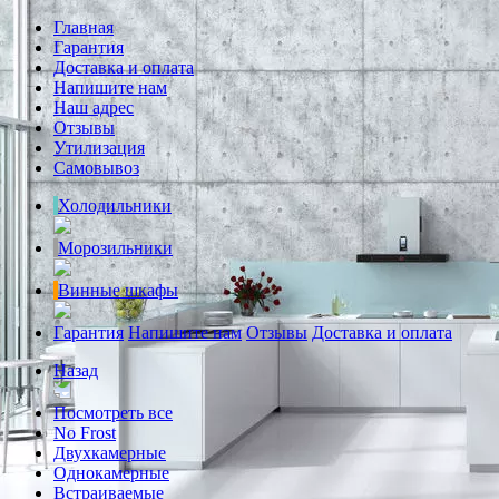
Главная
Гарантия
Доставка и оплата
Напишите нам
Наш адрес
Отзывы
Утилизация
Самовывоз
Холодильники
Морозильники
Винные шкафы
Гарантия
Напишите нам
Отзывы
Доставка и оплата
Назад
Посмотреть все
No Frost
Двухкамерные
Однокамерные
Встраиваемые