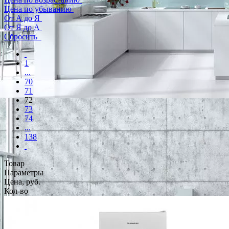
Цена по убыванию
От А до Я
От Я до А
Сбросить
1
...
70
71
72
73
74
...
138
Товар
Параметры
Цена, руб.
Кол-во