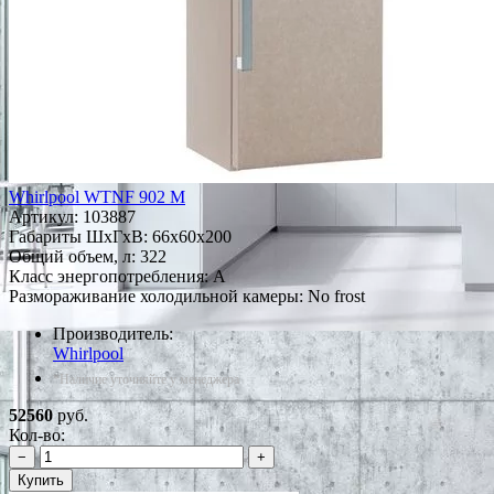
Whirlpool WTNF 902 M
Артикул:
103887
Габариты ШxГxВ: 66x60x200
Общий объем, л: 322
Класс энергопотребления: A
Размораживание холодильной камеры: No frost
Производитель:
Whirlpool
*Наличие уточняйте у менеджера
52560
руб.
Кол-во:
−
+
Купить