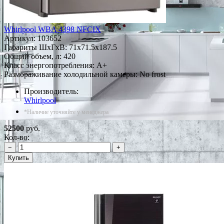
Whirlpool WBA 4398 NFCIX
Артикул:
103652
Габариты ШxГxВ: 71x71.5x187.5
Общий объем, л: 420
Класс энергопотребления: A+
Размораживание холодильной камеры: No frost
Производитель:
Whirlpool
*Наличие уточняйте у менеджера
52500
руб.
Кол-во:
−
+
Купить