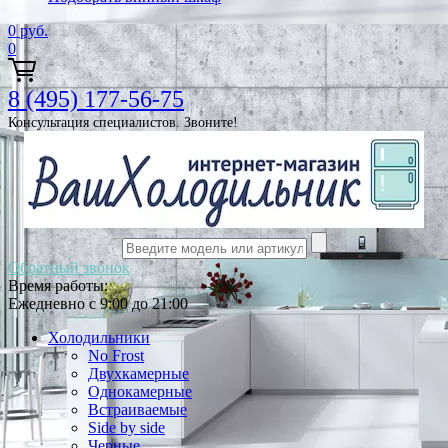
0
руб.
0
8 (495) 177-56-75
Консультация специалистов. Звоните!
Обратный звонок
Время работы:
Ежедневно с 9:00 до 21:00
Холодильники
No Frost
Двухкамерные
Однокамерные
Встраиваемые
Side by side
Черные