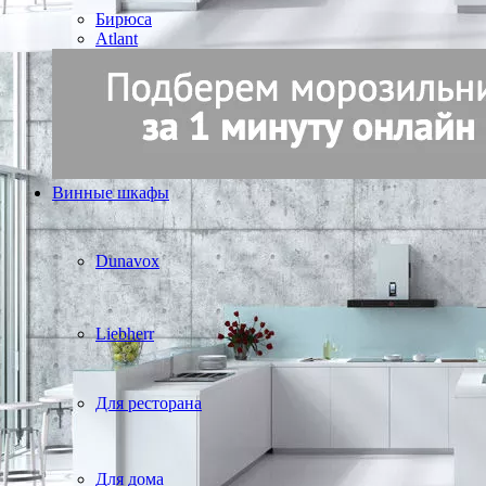
Бирюса
Atlant
Винные шкафы
Dunavox
Liebherr
Для ресторана
Для дома