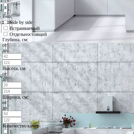
Тип:
Side by side
Встраиваемый
Отдельностоящий
Глубина, см:
от
до
Высота, см:
от
до
Ширина, см:
от
до
Количество камер:
1