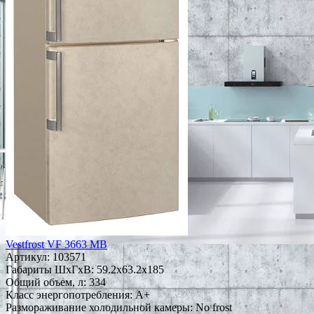
Vestfrost VF 3663 MB
Артикул:
103571
Габариты ШxГxВ: 59.2x63.2x185
Общий объем, л: 334
Класс энергопотребления: A+
Размораживание холодильной камеры: No frost