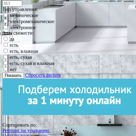
Тип управления:
механическое
электромеханическое
электронное
Зона свежести:
да
есть
есть, влажная
есть, сухая
есть, сухая и влажная
нет
Сбросить фильтр
Показать
Сортировать по:
Рейтинг по убыванию
Цена по возрастанию