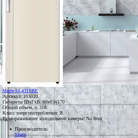
Sharp SJ-431SBE
Артикул:
103020
Габариты ШxГxВ: 60x63x170
Общий объем, л: 318
Класс энергопотребления: B
Размораживание холодильной камеры: No frost
Производитель:
Sharp