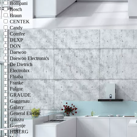
Bompani
Bosch
Braun
CENTEK
Candy
Comfee
DEXP
DON
Daewoo
Daewoo Electronics
De Dietrich
Electrolux
Fhiaba
Franke
Fulgor
GRAUDE
Gaggenau
Galaxy
General Electric
Ginzzu
Gorenje
HIBERG