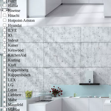
Haier
Hansa
Hisense
Hitachi
Hotpoint-Ariston
Hyundai
ILVE
IO
Indesit
Kaiser
Kenwood
KitchenAid
Korting
Kraft
Kuppersberg
Kuppersbusch
LEX
LG
Leran
Liebherr
Mabe
Maunfeld
Maytag