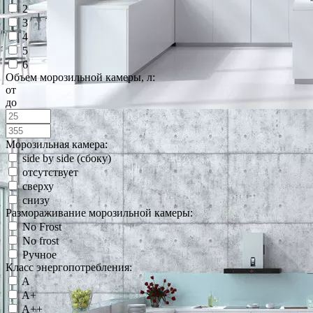
2
3
4
5
6
Объем морозильной камеры, л:
от
до
Морозильная камера:
side by side (сбоку)
отсутствует
сверху
снизу
Размораживание морозильной камеры:
No Frost
No frost
Ручное
Класс энергопотребления:
A
A+
A++