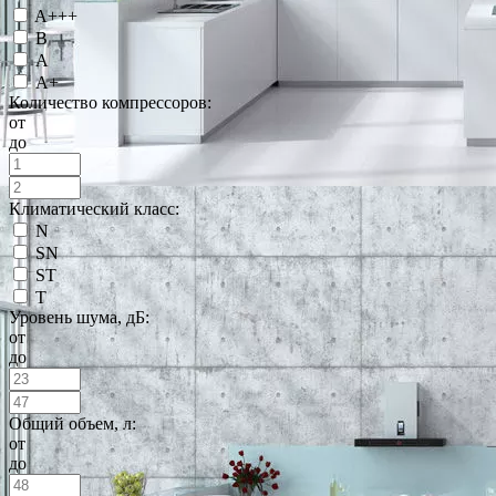
A+++
B
А
А+
Количество компрессоров:
от
до
Климатический класс:
N
SN
ST
T
Уровень шума, дБ:
от
до
Общий объем, л:
от
до