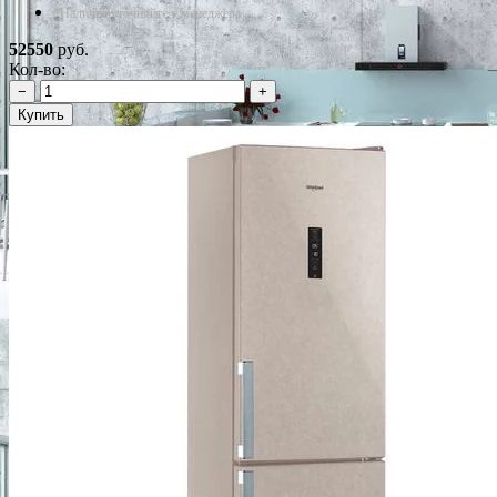
*Наличие уточняйте у менеджера
52550
руб.
Кол-во:
−
+
Купить