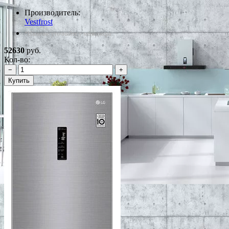
Производитель:
Vestfrost
*Наличие уточняйте у менеджера
52630
руб.
Кол-во:
−
+
Купить