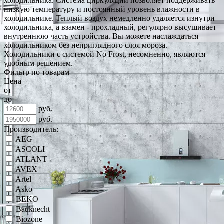
холодильника. Система циркуляции позволяет поддерживать
низкую температуру и постоянный уровень влажности в
холодильнике. Теплый воздух немедленно удаляется изнутри
холодильника, а взамен - прохладный, регулярно высушивает
внутреннюю часть устройства. Вы можете наслаждаться
холодильником без неприглядного слоя мороза.
Холодильники с системой No Frost, несомненно, являются
удобным решением.
Фильтр по товарам
Цена
от
до
руб.
руб.
Производитель:
AEG
ASCOLI
ATLANT
AVEX
Artel
Asko
BEKO
Bauknecht
Biozone