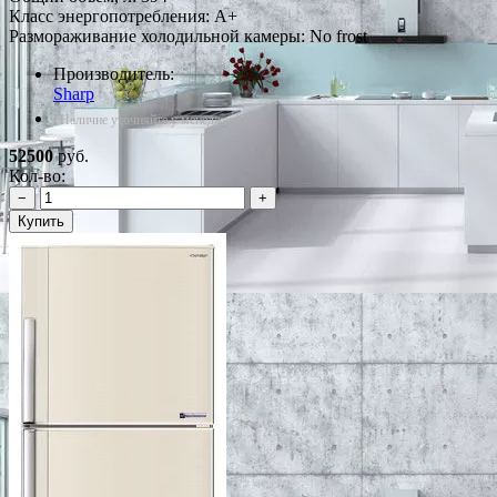
Класс энергопотребления: A+
Размораживание холодильной камеры: No frost
Производитель:
Sharp
*Наличие уточняйте у менеджера
52500
руб.
Кол-во:
−
+
Купить