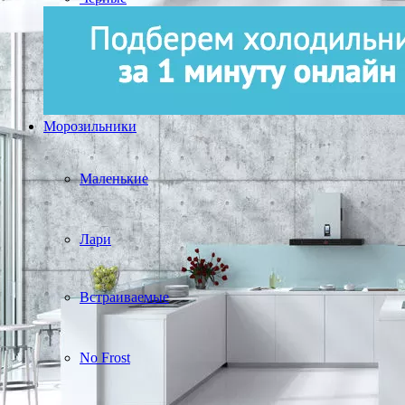
Морозильники
Маленькие
Лари
Встраиваемые
No Frost