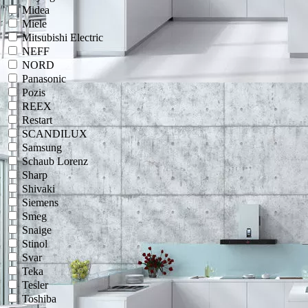
Midea
Miele
Mitsubishi Electric
NEFF
NORD
Panasonic
Pozis
REEX
Restart
SCANDILUX
Samsung
Schaub Lorenz
Sharp
Shivaki
Siemens
Smeg
Snaige
Stinol
Svar
Teka
Tesler
Toshiba