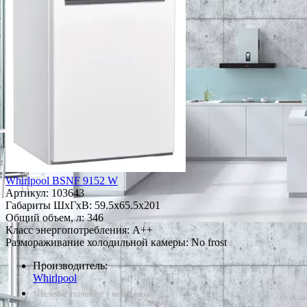
Whirlpool BSNF 9152 W
Артикул:
103643
Габариты ШxГxВ: 59.5x65.5x201
Общий объем, л: 346
Класс энергопотребления: A++
Размораживание холодильной камеры: No frost
Производитель:
Whirlpool
*Наличие уточняйте у менеджера