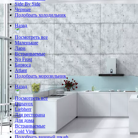
Side By Side
Черные
Подобрать холодильник
Назад
Посмотреть все
Маленькие
Лари
Встраиваемые
No Frost
Бирюса
Atlant
Подобрать морозильник
Назад
Посмотреть все
Dunavox
Liebherr
Для ресторана
Для дома
Встраиваемые
Cold Vine
Подобрать винный шкаф