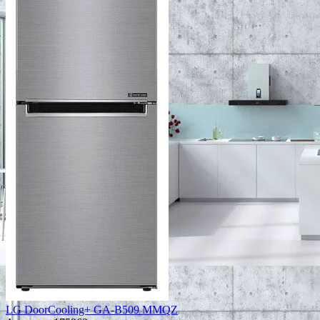
LG DoorCooling+ GA-B509 MMQZ