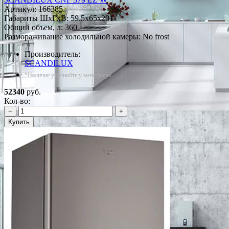
Артикул:
166385
Габариты ШxГxВ: 59.5x65x201
Общий объем, л: 360
Размораживание холодильной камеры: No frost
Производитель:
SCANDILUX
*Наличие уточняйте у менеджера
52340
руб.
Кол-во:
−
+
Купить