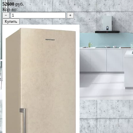
52600
руб.
Кол-во:
−
+
Купить