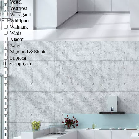
Vestel
Vestfrost
Weissgauff
Whirlpool
Willmark
Winia
Xiaomi
Zarget
Zigmund & Shtain
Бирюса
Цвет корпуса: