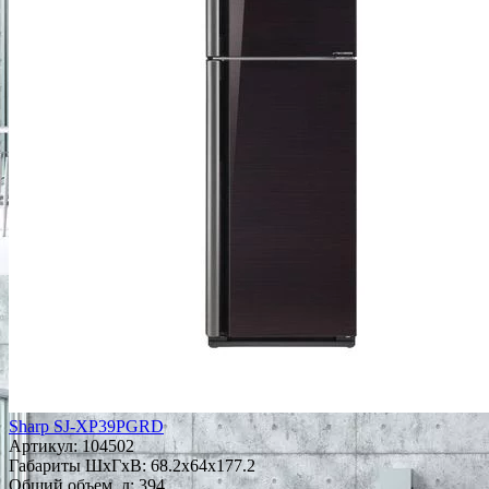
Sharp SJ-XP39PGRD
Артикул:
104502
Габариты ШxГxВ: 68.2x64x177.2
Общий объем, л: 394