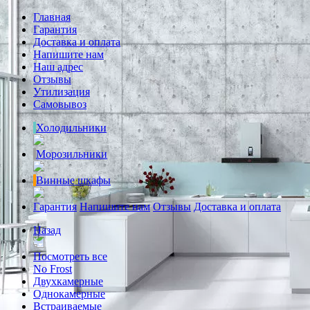
Главная
Гарантия
Доставка и оплата
Напишите нам
Наш адрес
Отзывы
Утилизация
Самовывоз
Холодильники
Морозильники
Винные шкафы
Гарантия
Напишите нам
Отзывы
Доставка и оплата
Назад
Посмотреть все
No Frost
Двухкамерные
Однокамерные
Встраиваемые