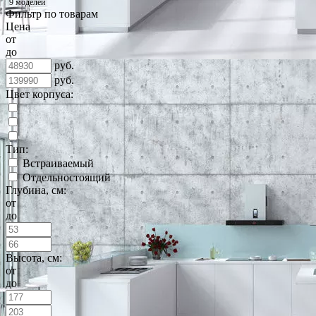
9 моделей
Фильтр по товарам
Цена
от
до
руб.
руб.
Цвет корпуса:
Тип:
Встраиваемый
Отдельностоящий
Глубина, см:
от
до
Высота, см:
от
до