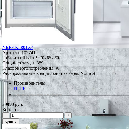
NEFF K5891X4
Артикул:
102741
Габариты ШxГxВ: 70x65x200
Общий объем, л: 389
Класс энергопотребления: A+
Размораживание холодильной камеры: No frost
Производитель:
NEFF
*Наличие уточняйте у менеджера
59990
руб.
Кол-во:
−
+
Купить