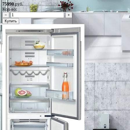
75990
руб.
Кол-во:
−
+
Купить