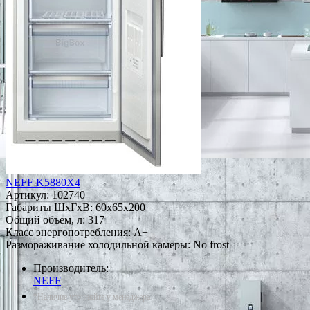
NEFF K5880X4
Артикул:
102740
Габариты ШxГxВ: 60x65x200
Общий объем, л: 317
Класс энергопотребления: A+
Размораживание холодильной камеры: No frost
Производитель:
NEFF
*Наличие уточняйте у менеджера