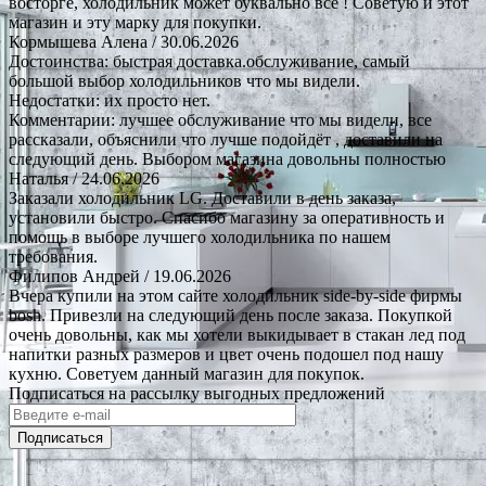
восторге, холодильник может буквально все ! Советую и этот
магазин и эту марку для покупки.
Кормышева Алена
/ 30.06.2026
Достоинства: быстрая доставка.обслуживание, самый
большой выбор холодильников что мы видели.
Недостатки: их просто нет.
Комментарии: лучшее обслуживание что мы видели, все
рассказали, объяснили что лучше подойдёт , доставили на
следующий день. Выбором магазина довольны полностью
Наталья
/ 24.06.2026
Заказали холодильник LG. Доставили в день заказа,
установили быстро. Спасибо магазину за оперативность и
помощь в выборе лучшего холодильника по нашем
требования.
Филипов Андрей
/ 19.06.2026
Вчера купили на этом сайте холодильник side-by-side фирмы
bosh. Привезли на следующий день после заказа. Покупкой
очень довольны, как мы хотели выкидывает в стакан лед под
напитки разных размеров и цвет очень подошел под нашу
кухню. Советуем данный магазин для покупок.
Подписаться на рассылку выгодных предложений
Подписаться