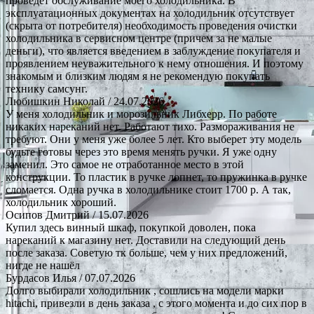
проведет обслуживание моего холодильника. В
эксплуатационных документах на холодильник отсутствует
(скрыта от потребителя) необходимость проведения очистки
холодильника в сервисном центре (причем за не малые
деньги), что является введением в заблуждение покупателя и
проявлением неуважительного к нему отношения. И поэтому
знакомым и близким людям я не рекомендую покупать
технику самсунг.
Любишкин Николай
/ 24.07.2026
У меня холодильник и морозильник Либхерр. По работе
никаких нареканий нет. Работают тихо. Размораживания не
требуют. Они у меня уже более 5 лет. Кто выберет эту модель
будьте готовы через это время менять ручки. Я уже одну
заменил. Это самое не отработанное место в этой
конструкции. То пластик в ручке лопнет, то пружинка в ручке
сломается. Одна ручка в холодильнике стоит 1700 р. А так,
холодильник хороший.
Осипов Дмитрий
/ 15.07.2026
Купил здесь винный шкаф, покупкой доволен, пока
нареканий к магазину нет. Доставили на следующий день
после заказа. Советую тк больше, чем у них предложений,
нигде не нашёл
Бурдасов Илья
/ 07.07.2026
Долго выбирали холодильник , сошлись на модели марки
hitachi, привезли в день заказа , с этого момента и до сих пор в