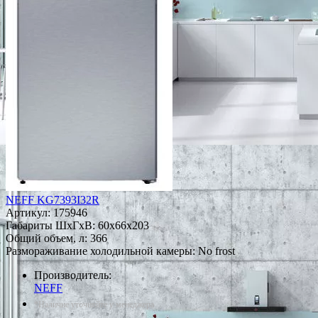
NEFF KG7393I32R
Артикул:
175946
Габариты ШxГxВ: 60x66x203
Общий объем, л: 366
Размораживание холодильной камеры: No frost
Производитель:
NEFF
*Наличие уточняйте у менеджера