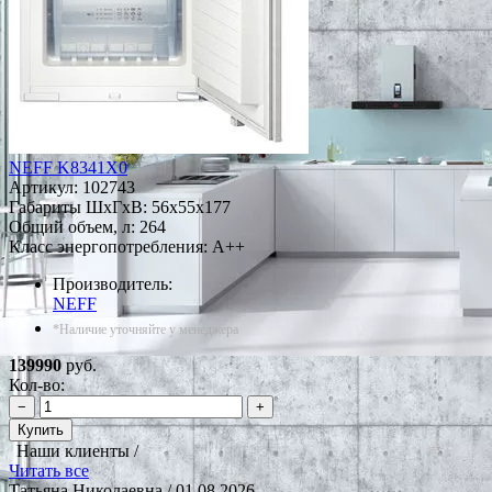
NEFF K8341X0
Артикул:
102743
Габариты ШxГxВ: 56x55x177
Общий объем, л: 264
Класс энергопотребления: A++
Производитель:
NEFF
*Наличие уточняйте у менеджера
139990
руб.
Кол-во:
−
+
Купить
Наши клиенты /
Читать все
Татьяна Николаевна
/ 01.08.2026