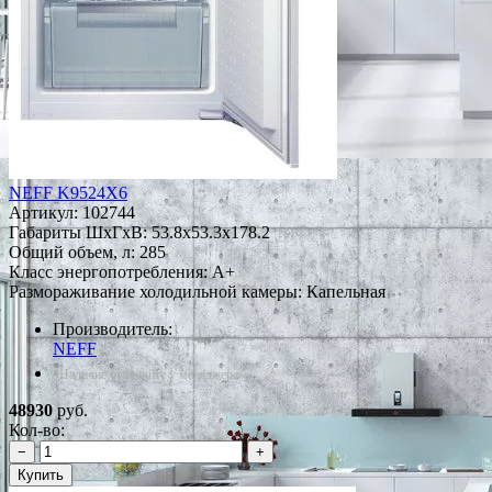
NEFF K9524X6
Артикул:
102744
Габариты ШxГxВ: 53.8x53.3x178.2
Общий объем, л: 285
Класс энергопотребления: A+
Размораживание холодильной камеры: Капельная
Производитель:
NEFF
*Наличие уточняйте у менеджера
48930
руб.
Кол-во:
−
+
Купить