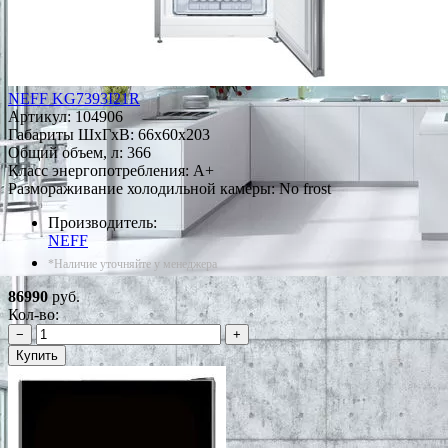
NEFF KG7393I21R
Артикул:
104906
Габариты ШxГxВ: 66x60x203
Общий объем, л: 366
Класс энергопотребления: A+
Размораживание холодильной камеры: No frost
Производитель:
NEFF
*Наличие уточняйте у менеджера
86990
руб.
Кол-во:
−
+
Купить