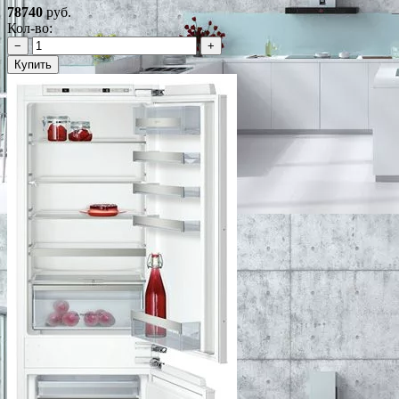
78740
руб.
Кол-во:
−
+
Купить