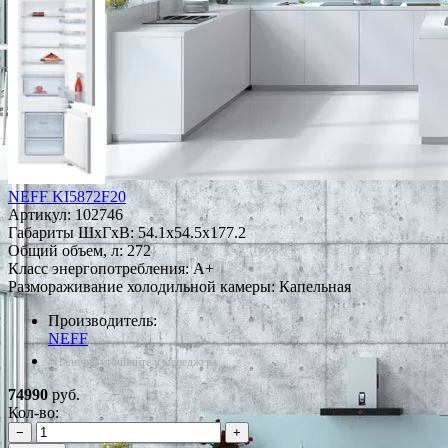
NEFF KI5872F20
Артикул:
102746
Габариты ШxГxВ: 54.1x54.5x177.2
Общий объем, л: 272
Класс энергопотребления: A+
Размораживание холодильной камеры: Капельная
Производитель:
NEFF
*Наличие уточняйте у менеджера
74990
руб.
Кол-во:
−
+