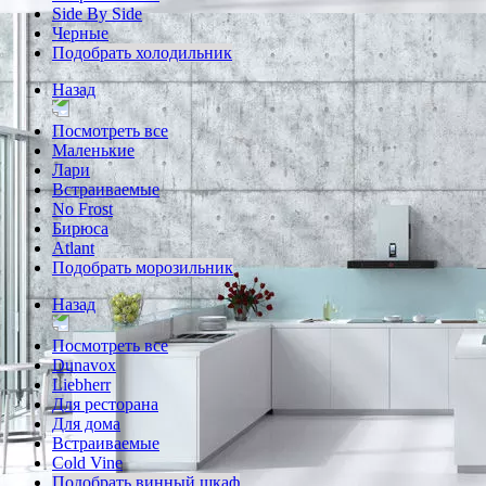
Side By Side
Черные
Подобрать холодильник
Назад
Посмотреть все
Маленькие
Лари
Встраиваемые
No Frost
Бирюса
Atlant
Подобрать морозильник
Назад
Посмотреть все
Dunavox
Liebherr
Для ресторана
Для дома
Встраиваемые
Cold Vine
Подобрать винный шкаф