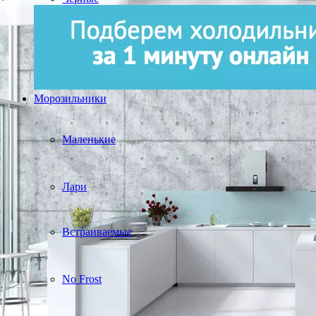
Морозильники
Маленькие
Лари
Встраиваемые
No Frost