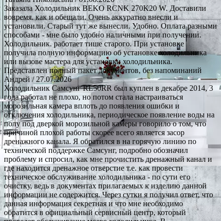
Заказала Холодильник BEKO RCNK 270K20 W. Доставили
вовремя. как и обещали. Очень аккуратно внесли и
установили. Старый тут же вынесли. Удобно. Оплата разными
способами - мне было удобно наличными при получении.
Холодильник. работает тише старого. При установке
получила полную информацию об установке холодильника
или вызове мастера для установки холодильника.
Представлен полный пакет документов, без напоминаний
Андрей
/ 27.07.2026
Холодильник Самсунг RL50RR был куплен в декабре 2014, 3
года работал не плохо, но потом стала настраиваться
морозильная камера вплоть до появления ошибки и
отключения холодильника, периодическое появление воды на
полу под дверкой морозильной камеры говорило о том, что
причиной плохой работы скорее всего является засор
дренажного канала. Я обратился в на горячую линию по
технической поддержке Самсунг, подробно обозначил
проблему и спросил, как мне прочистить дренажный канал и
где находится дренажное отверстие т.е. как провести
техническое обслуживание холодильника - по сути его
очистку, ведь в документах прилагаемых к изделию данной
информации не содержится. Через сутки я получил ответ, что
данная информация секретная и что мне необходимо
обратится в официальный сервисный центр, который