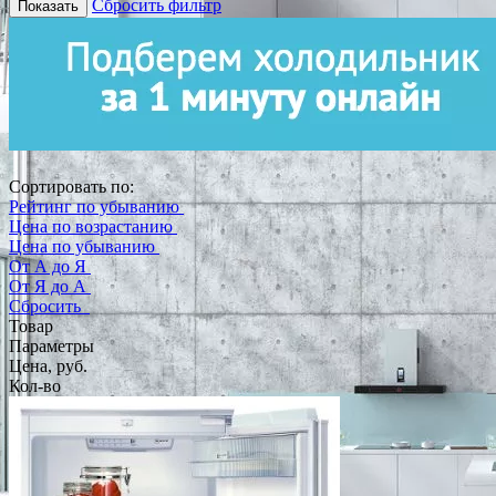
Сбросить фильтр
Показать
Сортировать по:
Рейтинг по убыванию
Цена по возрастанию
Цена по убыванию
От А до Я
От Я до А
Сбросить
Товар
Параметры
Цена, руб.
Кол-во