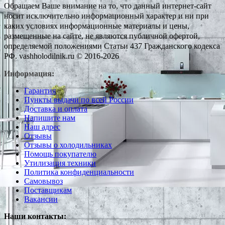
Обращаем Ваше внимание на то, что данный интернет-сайт
носит исключительно информационный характер и ни при
каких условиях информационные материалы и цены,
размещенные на сайте, не являются публичной офертой,
определяемой положениями Статьи 437 Гражданского кодекса
РФ. vashholodilnik.ru © 2016-2026
Информация:
Гарантия
Пункты выдачи по всей России
Доставка и оплата
Напишите нам
Наш адрес
Отзывы
Отзывы о холодильниках
Помощь покупателю
Утилизация техники
Политика конфиденциальности
Самовывоз
Поставщикам
Вакансии
Наши контакты: