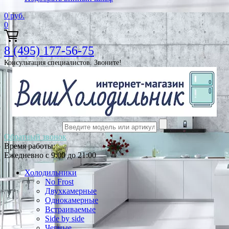
0
руб.
0
8 (495) 177-56-75
Консультация специалистов. Звоните!
Обратный звонок
Время работы:
Ежедневно с 9:00 до 21:00
Холодильники
No Frost
Двухкамерные
Однокамерные
Встраиваемые
Side by side
Черные