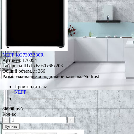
NEFF KG7393B30R
Артикул:
176054
Габариты ШxГxВ: 60x66x203
Общий объем, л: 366
Размораживание холодильной камеры: No frost
Производитель:
NEFF
*Наличие уточняйте у менеджера
86990
руб.
Кол-во:
−
+
Купить