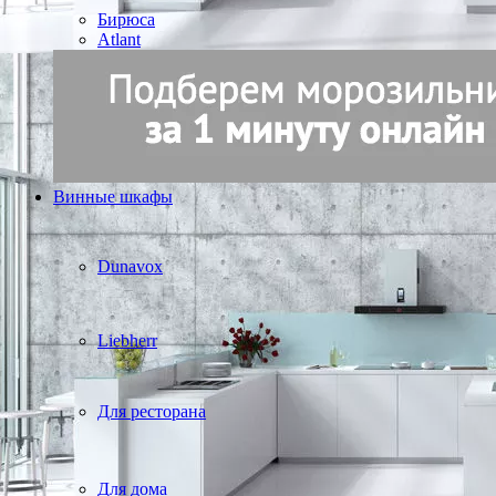
Бирюса
Atlant
Винные шкафы
Dunavox
Liebherr
Для ресторана
Для дома