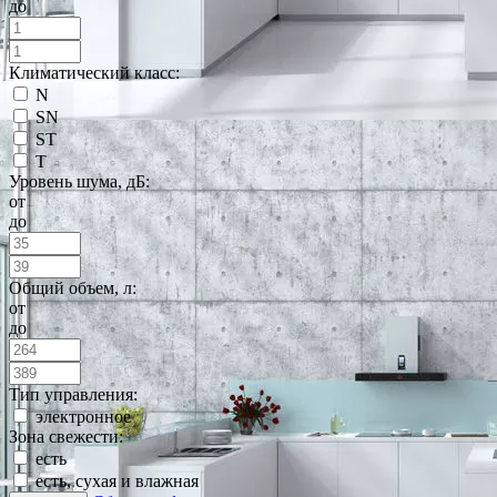
до
Климатический класс:
N
SN
ST
T
Уровень шума, дБ:
от
до
Общий объем, л:
от
до
Тип управления:
электронное
Зона свежести:
есть
есть, сухая и влажная