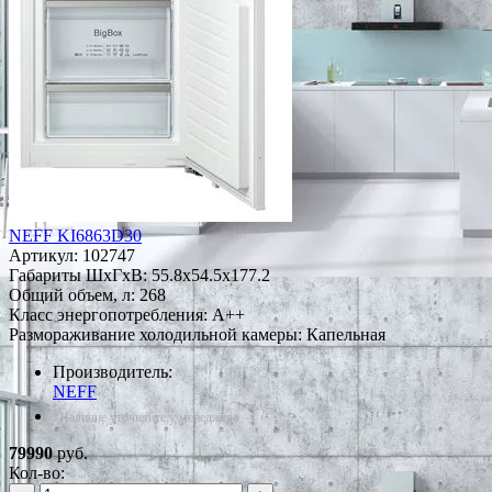
NEFF KI6863D30
Артикул:
102747
Габариты ШxГxВ: 55.8x54.5x177.2
Общий объем, л: 268
Класс энергопотребления: A++
Размораживание холодильной камеры: Капельная
Производитель:
NEFF
*Наличие уточняйте у менеджера
79990
руб.
Кол-во: