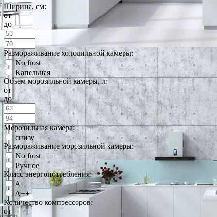
Ширина, см:
от
до
Размораживание холодильной камеры:
No frost
Капельная
Объем морозильной камеры, л:
от
до
Морозильная камера:
снизу
Размораживание морозильной камеры:
No frost
Ручное
Класс энергопотребления:
A+
A++
Количество компрессоров:
от