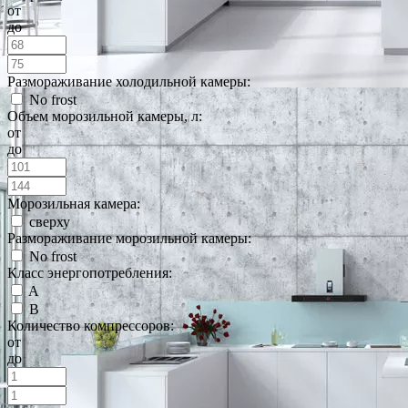
от
до
Размораживание холодильной камеры:
No frost
Объем морозильной камеры, л:
от
до
Морозильная камера:
сверху
Размораживание морозильной камеры:
No frost
Класс энергопотребления:
A
B
Количество компрессоров:
от
до