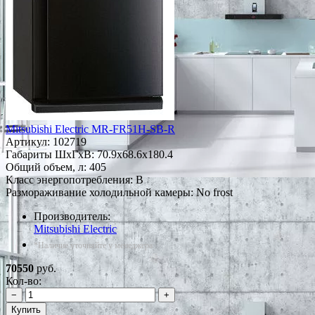
Mitsubishi Electric MR-FR51H-SB-R
Артикул:
102719
Габариты ШxГxВ: 70.9x68.6x180.4
Общий объем, л: 405
Класс энергопотребления: B
Размораживание холодильной камеры: No frost
Производитель:
Mitsubishi Electric
*Наличие уточняйте у менеджера
70550
руб.
Кол-во:
−
+
Купить