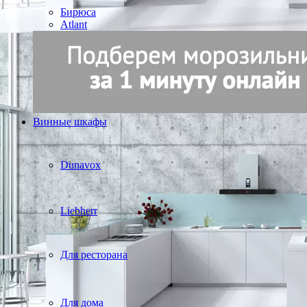
Бирюса
Atlant
Винные шкафы
Dunavox
Liebherr
Для ресторана
Для дома