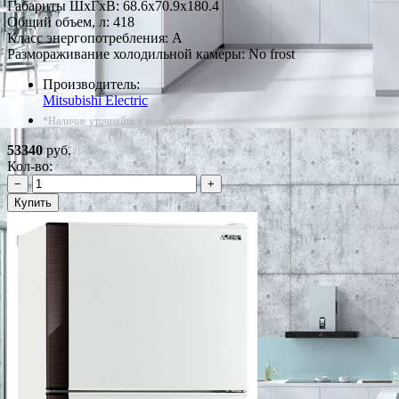
Габариты ШxГxВ: 68.6x70.9x180.4
Общий объем, л: 418
Класс энергопотребления: A
Размораживание холодильной камеры: No frost
Производитель:
Mitsubishi Electric
*Наличие уточняйте у менеджера
53340
руб.
Кол-во:
−
+
Купить