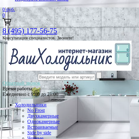
0
руб.
0
8 (495) 177-56-75
Консультация специалистов. Звоните!
Обратный звонок
Время работы:
Ежедневно с 9:00 до 21:00
Холодильники
No Frost
Двухкамерные
Однокамерные
Встраиваемые
Side by side
Черные