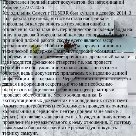
Представлен полный пакет документов, без напоминаний
Андрей
/ 27.07.2026
Холодильник Самсунг RL50RR был куплен в декабре 2014, 3
года работал не плохо, но потом стала настраиваться
морозильная камера вплоть до появления ошибки и
отключения холодильника, периодическое появление воды на
полу под дверкой морозильной камеры говорило о том, что
причиной плохой работы скорее всего является засор
дренажного канала. Я обратился в на горячую линию по
технической поддержке Самсунг, подробно обозначил
проблему и спросил, как мне прочистить дренажный канал и
где находится дренажное отверстие т.е. как провести
техническое обслуживание холодильника - по сути его
очистку, ведь в документах прилагаемых к изделию данной
информации не содержится. Через сутки я получил ответ, что
данная информация секретная и что мне необходимо
обратится в официальный сервисный центр, который
проведет обслуживание моего холодильника. В
эксплуатационных документах на холодильник отсутствует
(скрыта от потребителя) необходимость проведения очистки
холодильника в сервисном центре (причем за не малые
деньги), что является введением в заблуждение покупателя и
проявлением неуважительного к нему отношения. И поэтому
знакомым и близким людям я не рекомендую покупать
технику самсунг.