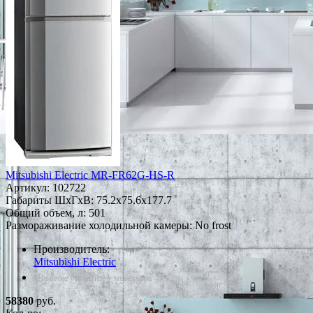
Mitsubishi Electric MR-FR62G-HS-R
Артикул:
102722
Габариты ШxГxВ: 75.2x75.6x177.7
Общий объем, л: 501
Размораживание холодильной камеры: No frost
Производитель:
Mitsubishi Electric
*Наличие уточняйте у менеджера
58380
руб.