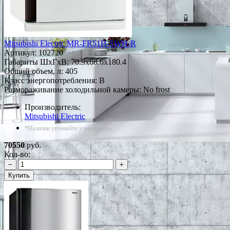
Mitsubishi Electric MR-FR51H-SWH-R
Артикул:
102720
Габариты ШxГxВ: 70.9x68.6x180.4
Общий объем, л: 405
Класс энергопотребления: B
Размораживание холодильной камеры: No frost
Производитель:
Mitsubishi Electric
*Наличие уточняйте у менеджера
70550
руб.
Кол-во:
−
+
Купить