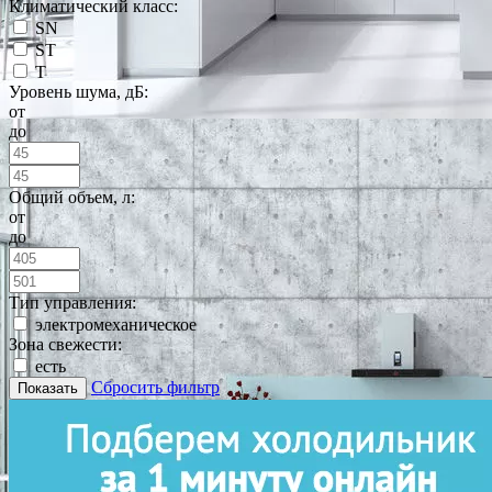
Климатический класс:
SN
ST
T
Уровень шума, дБ:
от
до
Общий объем, л:
от
до
Тип управления:
электромеханическое
Зона свежести:
есть
Сбросить фильтр
Показать