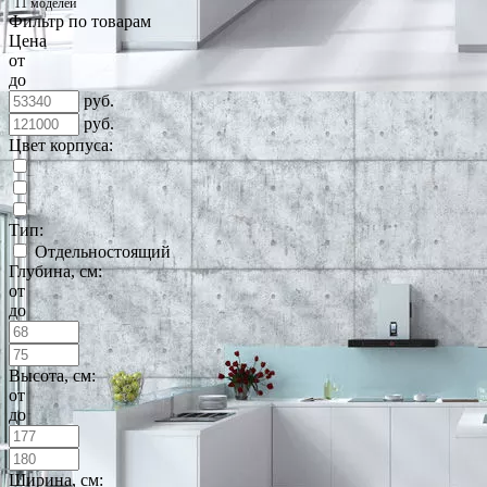
11 моделей
Фильтр по товарам
Цена
от
до
руб.
руб.
Цвет корпуса:
Тип:
Отдельностоящий
Глубина, см:
от
до
Высота, см:
от
до
Ширина, см: