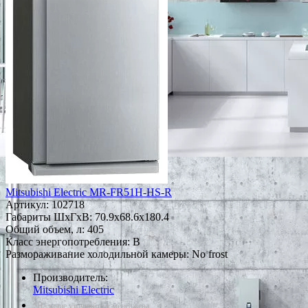
Mitsubishi Electric MR-FR51H-HS-R
Артикул:
102718
Габариты ШxГxВ: 70.9x68.6x180.4
Общий объем, л: 405
Класс энергопотребления: B
Размораживание холодильной камеры: No frost
Производитель:
Mitsubishi Electric
*Наличие уточняйте у менеджера