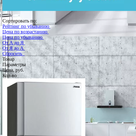
Сортировать по:
Рейтинг по убыванию
Цена по возрастанию
Цена по убыванию
От А до Я
От Я до А
Сбросить
Товар
Параметры
Цена, руб.
Кол-во