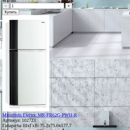
Кол-во:
−
+
Купить
Mitsubishi Electric MR-FR62G-PWH-R
Артикул:
102723
Габариты ШxГxВ: 75.2x75.6x177.7