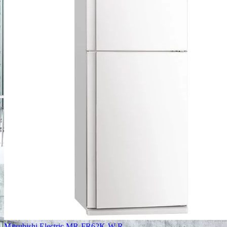
Mitsubishi Electric MR-FR62K-W-R