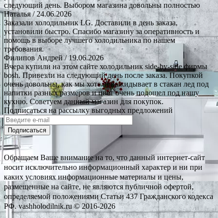
следующий день. Выбором магазина довольны полностью
Наталья
/ 24.06.2026
Заказали холодильник LG. Доставили в день заказа,
установили быстро. Спасибо магазину за оперативность и
помощь в выборе лучшего холодильника по нашем
требования.
Филипов Андрей
/ 19.06.2026
Вчера купили на этом сайте холодильник side-by-side фирмы
bosh. Привезли на следующий день после заказа. Покупкой
очень довольны, как мы хотели выкидывает в стакан лед под
напитки разных размеров и цвет очень подошел под нашу
кухню. Советуем данный магазин для покупок.
Подписаться на рассылку выгодных предложений
Подписаться
Обращаем Ваше внимание на то, что данный интернет-сайт
носит исключительно информационный характер и ни при
каких условиях информационные материалы и цены,
размещенные на сайте, не являются публичной офертой,
определяемой положениями Статьи 437 Гражданского кодекса
РФ. vashholodilnik.ru © 2016-2026