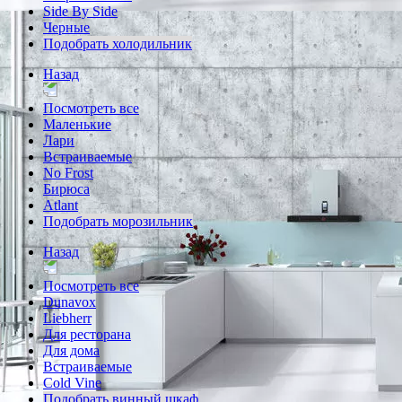
Side By Side
Черные
Подобрать холодильник
Назад
Посмотреть все
Маленькие
Лари
Встраиваемые
No Frost
Бирюса
Atlant
Подобрать морозильник
Назад
Посмотреть все
Dunavox
Liebherr
Для ресторана
Для дома
Встраиваемые
Cold Vine
Подобрать винный шкаф