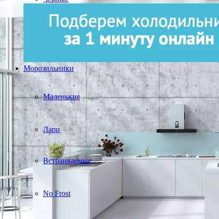
Морозильники
Маленькие
Лари
Встраиваемые
No Frost