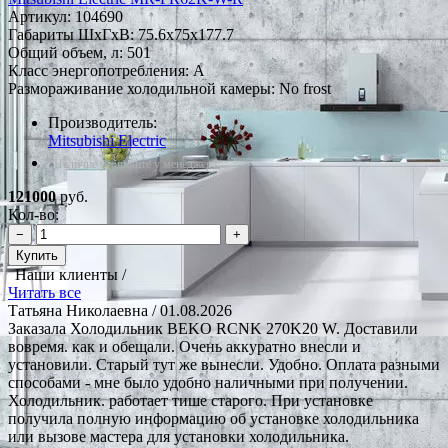
Артикул:
104690
Габариты ШxГxВ: 75.6x75x177.7
Общий объем, л: 501
Класс энергопотребления: A
Размораживание холодильной камеры: No frost
Производитель:
Mitsubishi Electric
*Наличие уточняйте у менеджера
121000
руб.
Кол-во:
−
+
Купить
Наши клиенты /
Читать все
Татьяна Николаевна
/ 01.08.2026
Заказала Холодильник BEKO RCNK 270K20 W. Доставили
вовремя. как и обещали. Очень аккуратно внесли и
установили. Старый тут же вынесли. Удобно. Оплата разными
способами - мне было удобно наличными при получении.
Холодильник. работает тише старого. При установке
получила полную информацию об установке холодильника
или вызове мастера для установки холодильника.