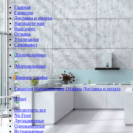
Главная
Гарантия
Доставка и оплата
Напишите нам
Наш адрес
Отзывы
Утилизация
Самовывоз
Холодильники
Морозильники
Винные шкафы
Гарантия
Напишите нам
Отзывы
Доставка и оплата
Назад
Посмотреть все
No Frost
Двухкамерные
Однокамерные
Встраиваемые