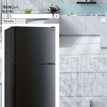
70550
руб.
Кол-во:
−
+
Купить