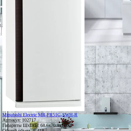
Mitsubishi Electric MR-FR51G-SWH-R
Артикул:
102717
Габариты ШxГxВ: 68.6x70.9x180.4
Общий объем, л: 418