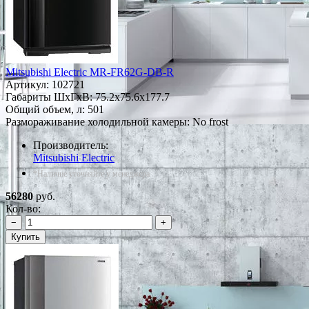
Mitsubishi Electric MR-FR62G-DB-R
Артикул:
102721
Габариты ШxГxВ: 75.2x75.6x177.7
Общий объем, л: 501
Размораживание холодильной камеры: No frost
Производитель:
Mitsubishi Electric
*Наличие уточняйте у менеджера
56280
руб.
Кол-во:
−
+
Купить