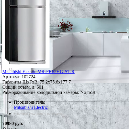
Mitsubishi Electric MR-FR62HG-ST-R
Артикул:
102724
Габариты ШxГxВ: 75.2x75.6x177.7
Общий объем, л: 501
Размораживание холодильной камеры: No frost
Производитель:
Mitsubishi Electric
*Наличие уточняйте у менеджера
70980
руб.
Кол-во: