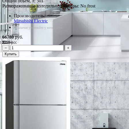
Общий объем, л: 501
Размораживание холодильной камеры: No frost
Производитель:
Mitsubishi Electric
*Наличие уточняйте у менеджера
66780
руб.
Кол-во:
−
+
Купить