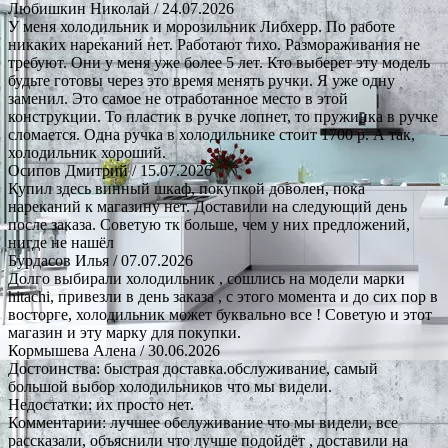
Любишкин Николай
/ 24.07.2026
У меня холодильник и морозильник Либхерр. По работе
никаких нареканий нет. Работают тихо. Размораживания не
требуют. Они у меня уже более 5 лет. Кто выберет эту модель
будьте готовы через это время менять ручки. Я уже одну
заменил. Это самое не отработанное место в этой
конструкции. То пластик в ручке лопнет, то пружинка в ручке
сломается. Одна ручка в холодильнике стоит 1700 р. А так,
холодильник хороший.
Осипов Дмитрий
/ 15.07.2026
Купил здесь винный шкаф, покупкой доволен, пока
нареканий к магазину нет. Доставили на следующий день
после заказа. Советую тк больше, чем у них предложений,
нигде не нашёл
Бурдасов Илья
/ 07.07.2026
Долго выбирали холодильник , сошлись на модели марки
hitachi, привезли в день заказа , с этого момента и до сих пор в
восторге, холодильник может буквально все ! Советую и этот
магазин и эту марку для покупки.
Кормышева Алена
/ 30.06.2026
Достоинства: быстрая доставка.обслуживание, самый
большой выбор холодильников что мы видели.
Недостатки: их просто нет.
Комментарии: лучшее обслуживание что мы видели, все
рассказали, объяснили что лучше подойдёт , доставили на