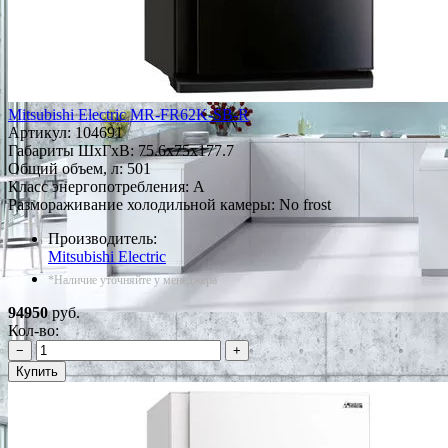
Mitsubishi Electric MR-FR62K-SB-R
Артикул:
104691
Габариты ШxГxВ: 75.6x75x177.7
Общий объем, л: 501
Класс энергопотребления: A
Размораживание холодильной камеры: No frost
Производитель:
Mitsubishi Electric
*Наличие уточняйте у менеджера
94950
руб.
Кол-во:
−
+
Купить